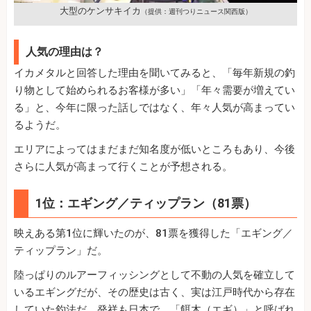
大型のケンサキイカ
（提供：週刊つりニュース関西版）
人気の理由は？
イカメタルと回答した理由を聞いてみると、「毎年新規の釣
り物として始められるお客様が多い」「年々需要が増えてい
る」と、今年に限った話しではなく、年々人気が高まってい
るようだ。
エリアによってはまだまだ知名度が低いところもあり、今後
さらに人気が高まって行くことが予想される。
1位：エギング／ティップラン（81票）
映えある第1位に輝いたのが、81票を獲得した「エギング／
ティップラン」だ。
陸っぱりのルアーフィッシングとして不動の人気を確立して
いるエギングだが、その歴史は古く、実は江戸時代から存在
していた釣法だ。発祥も日本で、「餌木（エギ）」と呼ばれ