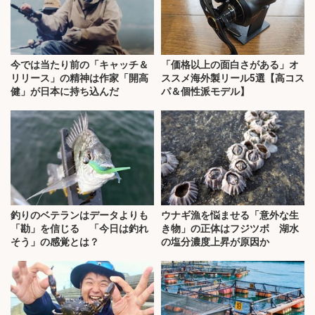
今では当たり前の「キャッチ＆
「価格以上の面白さがある」オ
リリース」の精神は作家「開高
ススメ海外製リール5選【高コス
健」が日本に持ち込んだ
パ＆個性派モデル】
釣りのベテランはデータよりも
ウナギ漁を悩ませる「意外な生
「勘」を信じる 「今日は釣れ
き物」の正体はフジツボ 湖水
そう」の感覚とは？
の塩分濃度上昇が原因か