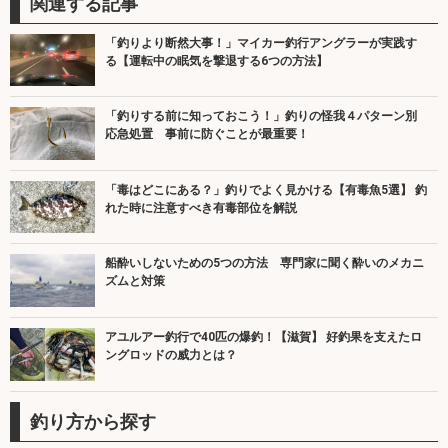
関連する記事
「釣りより断然大事！」マイカー釣行アングラーが実践す
る【運転中の眠気を撃退する6つの方法】
「釣りする前に知っておこう！」釣りの怪我４パターン別
応急処置 事前に防ぐことが最重要！
「毒はどこにある？」釣りでよく見かける【有毒魚5選】 釣
れた時に注意すべき有毒部位を解説
船酔いしないための5つの方法 専門家に聞く酔いのメカニ
ズムと対策
アユルアー釣行で40匹の爆釣！【滋賀】 好釣果を支えたロ
ングロッドの威力とは？
釣り方から探す