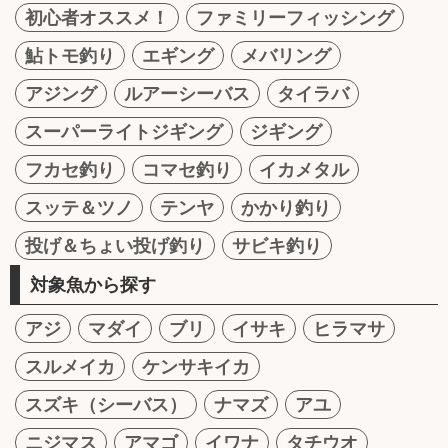
初心者オススメ！
ファミリーフィッシング
鮎トモ釣り
エギング
メバリング
アジング
ルアーシーバス
タイラバ
スーパーライトジギング
ジギング
フカセ釣り
コマセ釣り
イカメタル
スッテ＆ツノ
テンヤ
かかり釣り
投げ＆ちょい投げ釣り
サビキ釣り
対象魚から探す
アジ
マダイ
ブリ
イサキ
ヒラマサ
スルメイカ
ケンサキイカ
スズキ（シーバス）
ナマズ
アユ
ニジマス
アマゴ
イワナ
タチウオ