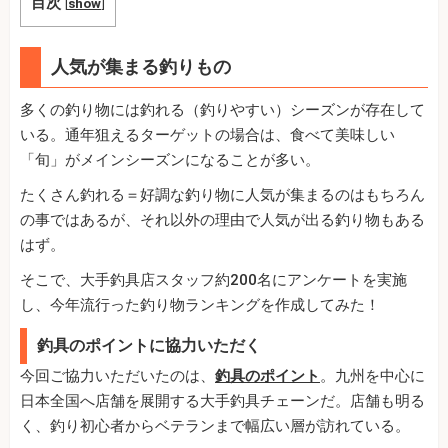
目次
[
show
]
人気が集まる釣りもの
多くの釣り物には釣れる（釣りやすい）シーズンが存在して
いる。通年狙えるターゲットの場合は、食べて美味しい
「旬」がメインシーズンになることが多い。
たくさん釣れる＝好調な釣り物に人気が集まるのはもちろん
の事ではあるが、それ以外の理由で人気が出る釣り物もある
はず。
そこで、大手釣具店スタッフ約200名にアンケートを実施
し、今年流行った釣り物ランキングを作成してみた！
釣具のポイントに協力いただく
今回ご協力いただいたのは、
釣具のポイント
。九州を中心に
日本全国へ店舗を展開する大手釣具チェーンだ。店舗も明る
く、釣り初心者からベテランまで幅広い層が訪れている。