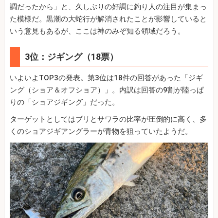
調だったから」と、久しぶりの好調に釣り人の注目が集まっ
た模様だ。黒潮の大蛇行が解消されたことが影響していると
いう意見もあるが、ここは神のみぞ知る領域だろう。
3位：ジギング（18票）
いよいよTOP3の発表。第3位は18件の回答があった「ジギ
ング（ショア＆オフショア）」。内訳は回答の9割が陸っぱ
りの「ショアジギング」だった。
ターゲットとしてはブリとサワラの比率が圧倒的に高く、多
くのショアジギアングラーが青物を狙っていたようだ。