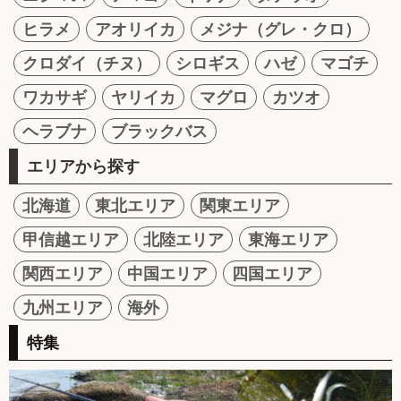
ヒラメ
アオリイカ
メジナ（グレ・クロ）
クロダイ（チヌ）
シロギス
ハゼ
マゴチ
ワカサギ
ヤリイカ
マグロ
カツオ
ヘラブナ
ブラックバス
エリアから探す
北海道
東北エリア
関東エリア
甲信越エリア
北陸エリア
東海エリア
関西エリア
中国エリア
四国エリア
九州エリア
海外
特集