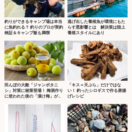
釣りができるキャンプ場は本当
逃げ出した養殖魚が環境にもた
に魚釣れる？ 釣りのプロが実釣
らす悪影響とは 解決策は陸上
検証＆キャンプ飯も満喫
養殖スタイルにあり
田んぼの大敵「ジャンボタニ
「キス＝天ぷら」だけではな
シ」対策に秘策登場！ 梅酒作り
い！ 釣ったシロギスで作る唐揚
に使われた後の「漬け梅」が効
げレシピ
く？