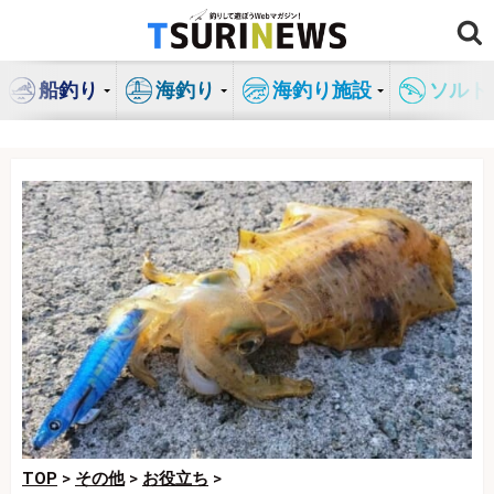
コ
ン
テ
船釣り
海釣り
海釣り施設
ソルト
ン
ツ
へ
ス
キ
ッ
プ
TOP
>
その他
>
お役立ち
>