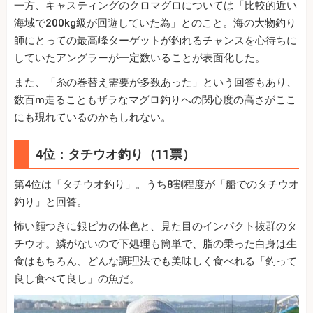
一方、キャスティングのクロマグロについては「比較的近い
海域で200kg級が回遊していた為」とのこと。海の大物釣り
師にとっての最高峰ターゲットが釣れるチャンスを心待ちに
していたアングラーが一定数いることが表面化した。
また、「糸の巻替え需要が多数あった」という回答もあり、
数百m走ることもザラなマグロ釣りへの関心度の高さがここ
にも現れているのかもしれない。
4位：タチウオ釣り（11票）
第4位は「タチウオ釣り」。うち8割程度が「船でのタチウオ
釣り」と回答。
怖い顔つきに銀ピカの体色と、見た目のインパクト抜群のタ
チウオ。鱗がないので下処理も簡単で、脂の乗った白身は生
食はもちろん、どんな調理法でも美味しく食べれる「釣って
良し食べて良し」の魚だ。