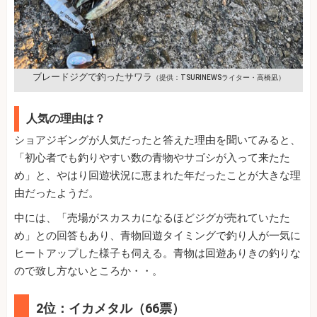
ブレードジグで釣ったサワラ
（提供：TSURINEWSライター・高橋凪）
人気の理由は？
ショアジギングが人気だったと答えた理由を聞いてみると、
「初心者でも釣りやすい数の青物やサゴシが入って来たた
め」と、やはり回遊状況に恵まれた年だったことが大きな理
由だったようだ。
中には、「売場がスカスカになるほどジグが売れていたた
め」との回答もあり、青物回遊タイミングで釣り人が一気に
ヒートアップした様子も伺える。青物は回遊ありきの釣りな
ので致し方ないところか・・。
2位：イカメタル（66票）