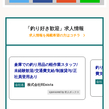
「釣り好き歓迎」求人情報
求人情報を掲載希望の方はコチラ
倉庫での釣り用品の軽作業スタッフ/
釣り具
未経験歓迎/交通費支給/制服貸与/正
費支給
社員登用あり
会社名
株式会社REnista
会社名
sponsored by 求人ボックス