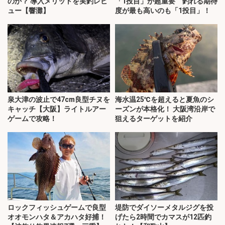
のか？ 導入メリットを実釣レビ
「1投目」が超重要 釣れる期待
ュー【響灘】
度が最も高いのも「1投目」！
泉大津の波止で47cm良型チヌを
海水温25℃を超えると夏魚のシ
キャッチ【大阪】ライトルアー
ーズンが本格化！ 大阪湾沿岸で
ゲームで攻略！
狙えるターゲットを紹介
ロックフィッシュゲームで良型
堤防でダイソーメタルジグを投
オオモンハタ＆アカハタ好捕！
げたら2時間でカマスが12匹釣