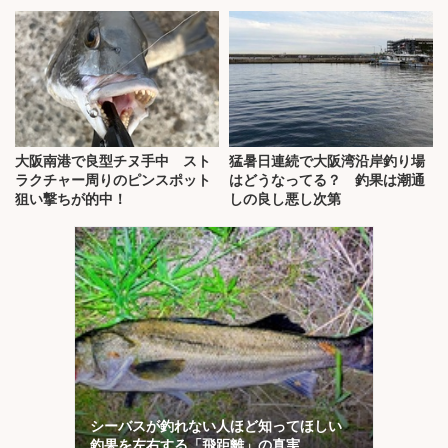
説】
大阪南港で良型チヌ手中 スト
猛暑日連続で大阪湾沿岸釣り場
ラクチャー周りのピンスポット
はどうなってる？ 釣果は潮通
狙い撃ちが的中！
しの良し悪し次第
シーバスが釣れない人ほど知ってほしい
釣果を左右する「飛距離」の真実