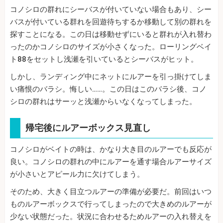
コノシロの群れにシーバスが付いていない場合もあり、シー
バスが付いている群れを回遊待ちするか移動して別の群れを
探すことになる。この日は移動せずにいると群れが入れ替わ
ったのかコノシロのサイズが小さくなった。ローリングベイ
ト88をセットし浅瀬を引いているとシーバスがヒット。
しかし、ランディング中にネットにルアーを引っ掛けてしま
い痛恨のバラシ。悔しい……。この日はこのバラシ後、コノ
シロの群れはサーッと浅瀬からいなくなってしまった。
帰宅後にルアーボックス見直し
コノシロがベイトの時は、かなり大き目のルアーでも反応が
良い。コノシロの群れの中にルアーを通す場合ルアーサイズ
が小さいとアピール力に欠けてしまう。
そのため、大きく目立つルアーの準備が必要だ。前回はいつ
ものルアーボックスで行ってしまったので大きめのルアーが
少ない状態だった。状況に合わせるためルアーの入れ替えを