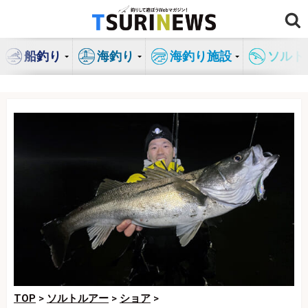
コ
ン
テ
船釣り
海釣り
海釣り施設
ソルト
ン
ツ
へ
ス
キ
ッ
プ
TOP
>
ソルトルアー
>
ショア
>