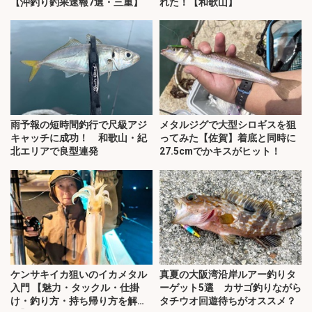
【沖釣り釣果速報7選・三重】
れた！【和歌山】
雨予報の短時間釣行で尺級アジ
メタルジグで大型シロギスを狙
キャッチに成功！ 和歌山・紀
ってみた【佐賀】着底と同時に
北エリアで良型連発
27.5cmでかキスがヒット！
ケンサキイカ狙いのイカメタル
真夏の大阪湾沿岸ルアー釣りタ
入門 【魅力・タックル・仕掛
ーゲット5選 カサゴ釣りながら
け・釣り方・持ち帰り方を解
タチウオ回遊待ちがオススメ？