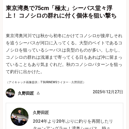
東京湾奥で75cm「極太」シーバス堂々浮
上！ コノシロの群れに付く個体を狙い撃ち
東京湾奥河川では秋から初冬にかけてコノシロが接岸しそれ
を追うシーバスが河口に入ってくる。大型のベイトであるコ
ノシロを狙っているシーバスは良型のものが多い。しかし、
コノシロの群れは浅瀬まで寄ってくる日もあれば沖に留まっ
ていることもあり気まぐれだ。秋のコノシロパターンを狙っ
て釣行に出かけた。
（アイキャッチ画像提供：TSURINEWSライター・久野田匠）
2025年12月27日
久野田匠
久野田匠
2024年より20年ぶりに釣りを再開したリ
ターンアングラー！湾奥シーバス、時々