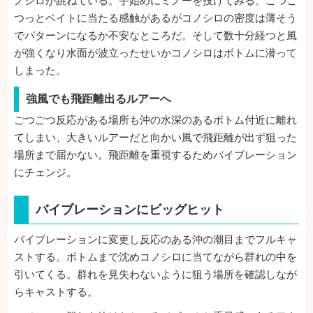
ノシロが跳ねている。手始めにミノーを投げてみる。ごつご
つっとベイトに当たる感触があるがコノシロの密度は薄そう
でパターンになるか不安なところだ。そして数十分経つと風
が強くなり水面が波立ったせいかコノシロはボトムに潜って
しまった。
強風でも飛距離出るルアーへ
ごつごつ反応がある場所も沖の水深のあるボトム付近に離れ
てしまい、大きいルアーだと向かい風で飛距離が出ず狙った
場所まで届かない。飛距離を重視するためバイブレーション
にチェンジ。
バイブレーションにビッグヒット
バイブレーションに変更し反応のある沖の潮目までフルキャ
ストする。ボトムまで沈めコノシロに当てながら群れの中を
引いてくる。群れを見失わないように狙う場所を確認しなが
らキャストする。