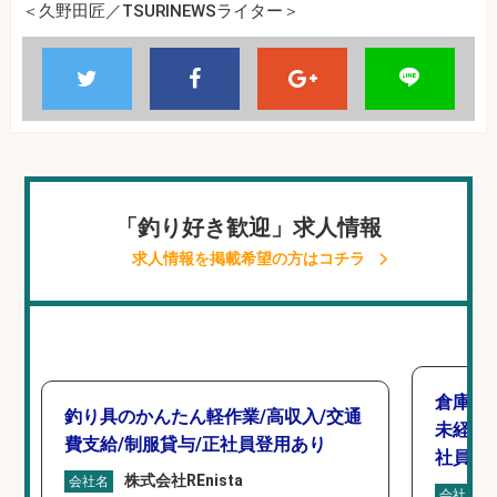
＜久野田匠／TSURINEWSライター＞
「釣り好き歓迎」求人情報
求人情報を掲載希望の方はコチラ
倉庫で
釣り具のかんたん軽作業/高収入/交通
未経験
費支給/制服貸与/正社員登用あり
社員登
株式会社REnista
会社名
会社名