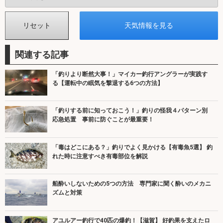
関連する記事
「釣りより断然大事！」マイカー釣行アングラーが実践す
る【運転中の眠気を撃退する6つの方法】
「釣りする前に知っておこう！」釣りの怪我４パターン別
応急処置 事前に防ぐことが最重要！
「毒はどこにある？」釣りでよく見かける【有毒魚5選】 釣
れた時に注意すべき有毒部位を解説
船酔いしないための5つの方法 専門家に聞く酔いのメカニ
ズムと対策
アユルアー釣行で40匹の爆釣！【滋賀】 好釣果を支えたロ