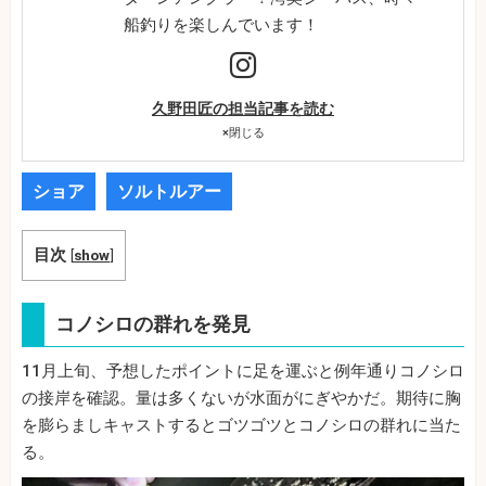
船釣りを楽しんでいます！
久野田匠の担当記事を読む
×
閉じる
ショア
ソルトルアー
目次
[
show
]
コノシロの群れを発見
11月上旬、予想したポイントに足を運ぶと例年通りコノシロ
の接岸を確認。量は多くないが水面がにぎやかだ。期待に胸
を膨らましキャストするとゴツゴツとコノシロの群れに当た
る。