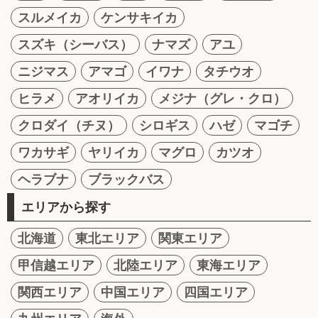
スルメイカ
ケンサキイカ
スズキ（シーバス）
ナマズ
アユ
ニジマス
アマゴ
イワナ
タチウオ
ヒラメ
アオリイカ
メジナ（グレ・クロ）
クロダイ（チヌ）
シロギス
ハゼ
マゴチ
ワカサギ
ヤリイカ
マグロ
カツオ
ヘラブナ
ブラックバス
エリアから探す
北海道
東北エリア
関東エリア
甲信越エリア
北陸エリア
東海エリア
関西エリア
中国エリア
四国エリア