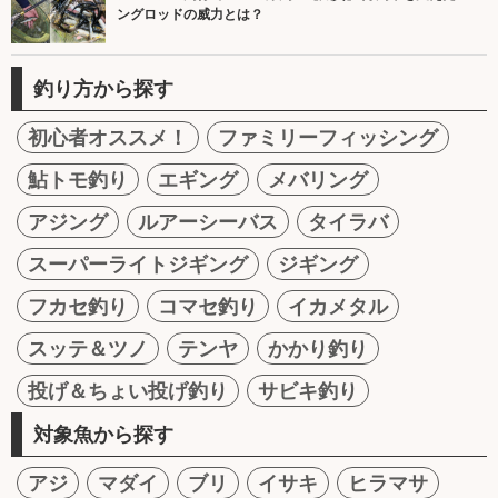
ングロッドの威力とは？
釣り方から探す
初心者オススメ！
ファミリーフィッシング
鮎トモ釣り
エギング
メバリング
アジング
ルアーシーバス
タイラバ
スーパーライトジギング
ジギング
フカセ釣り
コマセ釣り
イカメタル
スッテ＆ツノ
テンヤ
かかり釣り
投げ＆ちょい投げ釣り
サビキ釣り
対象魚から探す
アジ
マダイ
ブリ
イサキ
ヒラマサ