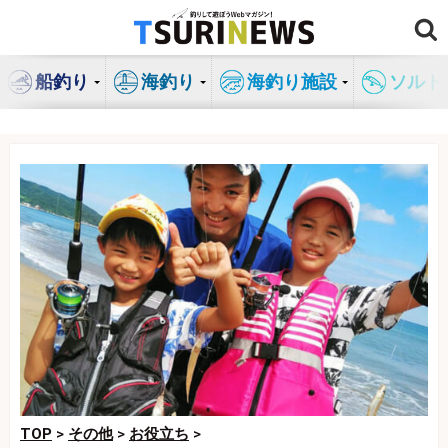
コ
ン
テ
船釣り
海釣り
海釣り施設
ソルト
ン
ツ
へ
ス
キ
ッ
プ
TOP
>
その他
>
お役立ち
>