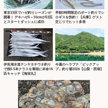
東京23区でハゼ釣りシーズンが
早朝3時間限定のボート釣りでシ
開幕！ デキハゼ5～10cmが52匹
ロギスを快釣！【兵庫】ゲスト
とスタートダッシュに成功
交じりでヒット多発
伊良湖水道テンヤタチウオ釣り
今週のヘラブナ「ピックアッ
で指5.5本クラスを筆頭に本命16
プ」釣り場2026【山梨・西湖】
匹キャッチ【海栄丸】