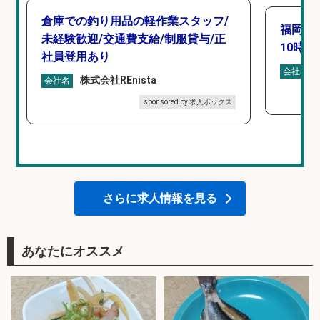
倉庫での釣り用品の軽作業スタッフ/
福岡「
未経験歓迎/交通費支給/制服貸与/正
10時間
社員登用あり
会社名
株式会社REnista
会社名
sponsored by 求人ボックス
さらに求人情報を見る
あなたにオススメ