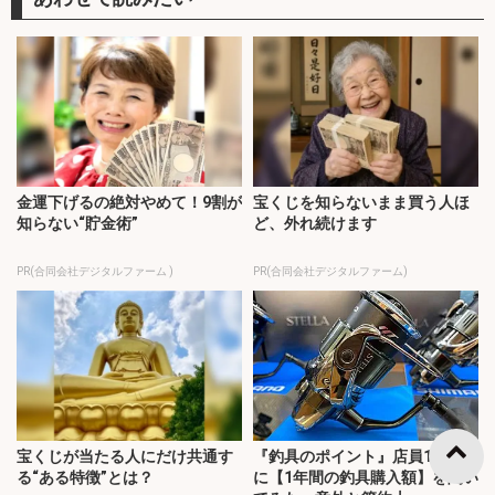
金運下げるの絶対やめて！9割が
宝くじを知らないまま買う人ほ
知らない“貯金術”
ど、外れ続けます
PR(合同会社デジタルファーム )
PR(合同会社デジタルファーム)
宝くじが当たる人にだけ共通す
『釣具のポイント』店員156人
る“ある特徴”とは？
に【1年間の釣具購入額】を聞い