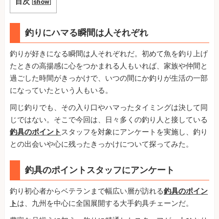
目次
[
show
]
釣りにハマる瞬間は人それぞれ
釣りが好きになる瞬間は人それぞれだ。初めて魚を釣り上げ
たときの高揚感に心をつかまれる人もいれば、家族や仲間と
過ごした時間がきっかけで、いつの間にか釣りが生活の一部
になっていたという人もいる。
同じ釣りでも、その入り口やハマったタイミングは決して同
じではない。そこで今回は、日々多くの釣り人と接している
釣具のポイント
スタッフを対象にアンケートを実施し、釣り
との出会いや心に残ったきっかけについて探ってみた。
釣具のポイントスタッフにアンケート
釣り初心者からベテランまで幅広い層が訪れる
釣具のポイン
ト
は、九州を中心に全国展開する大手釣具チェーンだ。