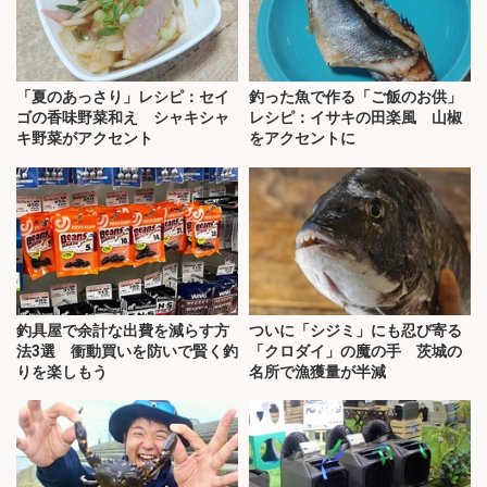
「夏のあっさり」レシピ：セイ
釣った魚で作る「ご飯のお供」
ゴの香味野菜和え シャキシャ
レシピ：イサキの田楽風 山椒
キ野菜がアクセント
をアクセントに
釣具屋で余計な出費を減らす方
ついに「シジミ」にも忍び寄る
法3選 衝動買いを防いで賢く釣
「クロダイ」の魔の手 茨城の
りを楽しもう
名所で漁獲量が半減