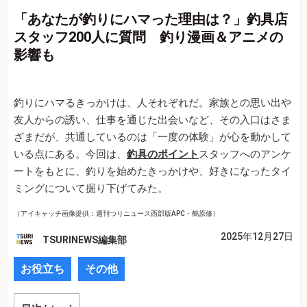
「あなたが釣りにハマった理由は？」釣具店
スタッフ200人に質問 釣り漫画＆アニメの
影響も
釣りにハマるきっかけは、人それぞれだ。家族との思い出や
友人からの誘い、仕事を通じた出会いなど、その入口はさま
ざまだが、共通しているのは「一度の体験」が心を動かして
いる点にある。今回は、
釣具のポイント
スタッフへのアンケ
ートをもとに、釣りを始めたきっかけや、好きになったタイ
ミングについて掘り下げてみた。
（アイキャッチ画像提供：週刊つりニュース西部版APC・鶴原修）
2025年12月27日
TSURINEWS編集部
お役立ち
その他