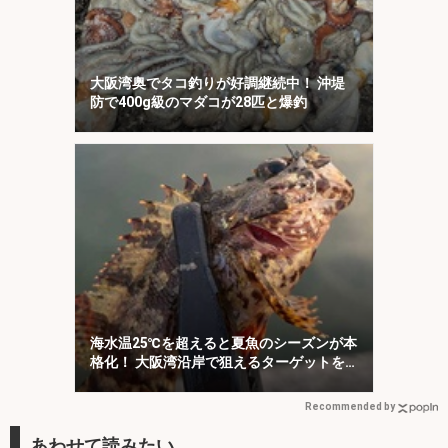
大阪湾奥でタコ釣りが好調継続中！ 沖堤
防で400g級のマダコが28匹と爆釣
海水温25℃を超えると夏魚のシーズンが本
格化！ 大阪湾沿岸で狙えるターゲットを
紹介
Recommended by