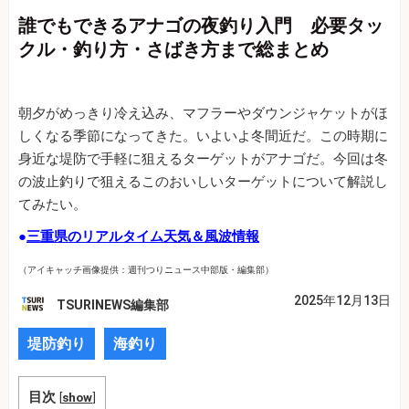
誰でもできるアナゴの夜釣り入門 必要タッ
クル・釣り方・さばき方まで総まとめ
朝夕がめっきり冷え込み、マフラーやダウンジャケットがほ
しくなる季節になってきた。いよいよ冬間近だ。この時期に
身近な堤防で手軽に狙えるターゲットがアナゴだ。今回は冬
の波止釣りで狙えるこのおいしいターゲットについて解説し
てみたい。
●
三重県のリアルタイム天気＆風波情報
（アイキャッチ画像提供：週刊つりニュース中部版・編集部）
2025年12月13日
TSURINEWS編集部
堤防釣り
海釣り
目次
[
show
]