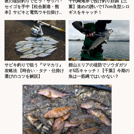
夜の堤防釣りでヒラ・サッパ・
千代崎海岸で投げ釣り好調【三
セイゴを手中【松合新港・熊
重】速めの誘いで17cm良型シロ
本】サビキと電気ウキ仕掛けで
ギスをキャッチ！
攻略
サビキ釣りで狙う『ママカリ』
館山エリアの堤防でソウダガツ
攻略法 【時合い・タナ・仕掛け
オ5匹キャッチ！【千葉】今期の
選びのコツを解説】
魚は一筋縄ではいかない？