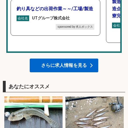
製造「
釣り具などの出荷作業～～/工場/製造
造企業
寮完備
UTグループ株式会社
会社名
会社名
sponsored by 求人ボックス
さらに求人情報を見る
あなたにオススメ