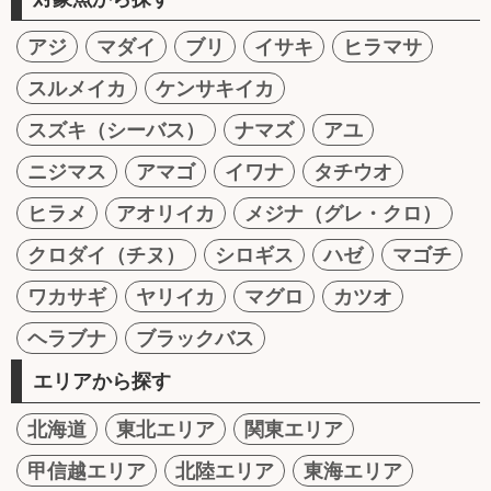
アジ
マダイ
ブリ
イサキ
ヒラマサ
スルメイカ
ケンサキイカ
スズキ（シーバス）
ナマズ
アユ
ニジマス
アマゴ
イワナ
タチウオ
ヒラメ
アオリイカ
メジナ（グレ・クロ）
クロダイ（チヌ）
シロギス
ハゼ
マゴチ
ワカサギ
ヤリイカ
マグロ
カツオ
ヘラブナ
ブラックバス
エリアから探す
北海道
東北エリア
関東エリア
甲信越エリア
北陸エリア
東海エリア