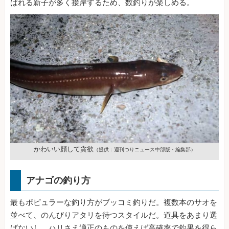
ばれる新子が多く接岸するため、数釣りが楽しめる。
かわいい顔して貪欲
（提供：週刊つりニュース中部版・編集部）
アナゴの釣り方
最もポピュラーな釣り方がブッコミ釣りだ。複数本のサオを
並べて、のんびりアタリを待つスタイルだ。道具をあまり選
ばないし、ハリさえ適正のものを使えば高確率で釣果を得ら