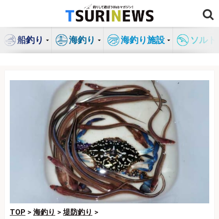
コ
ン
テ
船釣り
海釣り
海釣り施設
ソルト
ン
ツ
へ
ス
キ
ッ
プ
TOP
>
海釣り
>
堤防釣り
>