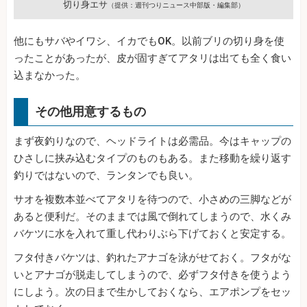
切り身エサ
（提供：週刊つりニュース中部版・編集部）
他にもサバやイワシ、イカでもOK。以前ブリの切り身を使
ったことがあったが、皮が固すぎてアタリは出ても全く食い
込まなかった。
その他用意するもの
まず夜釣りなので、ヘッドライトは必需品。今はキャップの
ひさしに挟み込むタイプのものもある。また移動を繰り返す
釣りではないので、ランタンでも良い。
サオを複数本並べてアタリを待つので、小さめの三脚などが
あると便利だ。そのままでは風で倒れてしまうので、水くみ
バケツに水を入れて重し代わりぶら下げておくと安定する。
フタ付きバケツは、釣れたアナゴを泳がせておく。フタがな
いとアナゴが脱走してしまうので、必ずフタ付きを使うよう
にしよう。次の日まで生かしておくなら、エアポンプをセッ