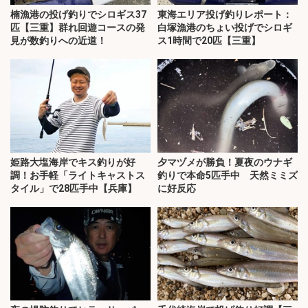
楠漁港の投げ釣りでシロギス37
東海エリア投げ釣りレポート：
匹【三重】群れ回遊コースの発
白塚漁港のちょい投げでシロギ
見が数釣りへの近道！
ス1時間で20匹【三重】
姫路大塩海岸でキス釣りが好
夕マヅメが勝負！夏夜のウナギ
調！お手軽「ライトキャストス
釣りで本命5匹手中 天然ミミズ
タイル」で28匹手中【兵庫】
に好反応