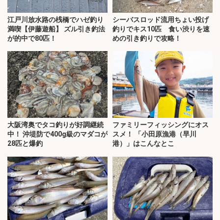
江戸川放水路の桟橋でハゼ釣り
シーバスロッド流用ちょい投げ
満喫【伊藤遊船】 ズル引き釣法
釣りでキス10匹 食い渋りを速
が的中で80匹！
めの引き釣りで攻略！
大阪湾奥でタコ釣りが好調継続
ファミリーフィッシングにオス
中！ 沖堤防で400g級のマダコが
スメ！ 「小田原漁港（早川
28匹と爆釣
港）」はこんなとこ