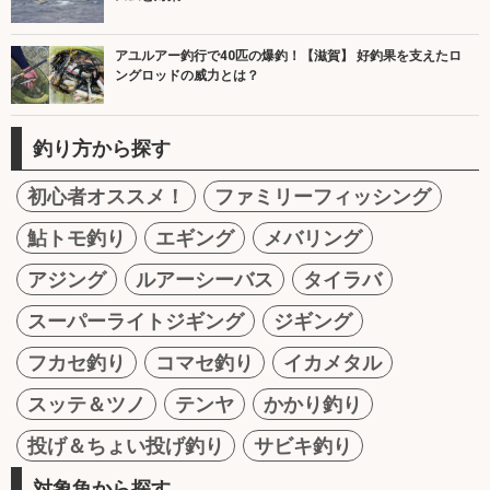
アユルアー釣行で40匹の爆釣！【滋賀】 好釣果を支えたロ
ングロッドの威力とは？
釣り方から探す
初心者オススメ！
ファミリーフィッシング
鮎トモ釣り
エギング
メバリング
アジング
ルアーシーバス
タイラバ
スーパーライトジギング
ジギング
フカセ釣り
コマセ釣り
イカメタル
スッテ＆ツノ
テンヤ
かかり釣り
投げ＆ちょい投げ釣り
サビキ釣り
対象魚から探す