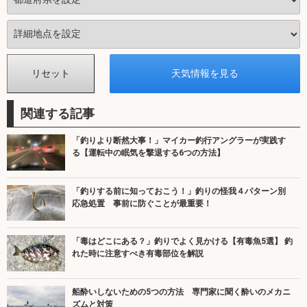
関連する記事
「釣りより断然大事！」マイカー釣行アングラーが実践す
る【運転中の眠気を撃退する6つの方法】
「釣りする前に知っておこう！」釣りの怪我４パターン別
応急処置 事前に防ぐことが最重要！
「毒はどこにある？」釣りでよく見かける【有毒魚5選】 釣
れた時に注意すべき有毒部位を解説
船酔いしないための5つの方法 専門家に聞く酔いのメカニ
ズムと対策