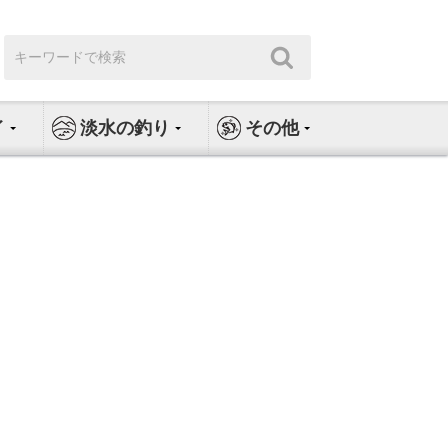
検
検
索:
索
イ
淡水の釣り
その他