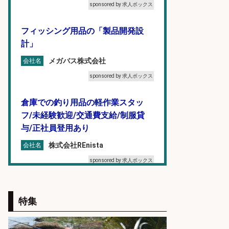
sponsored by 求人ボックス
フィッシング用品の「製品開発設
計」
メガバス株式会社
会社名
sponsored by 求人ボックス
倉庫での釣り用品の軽作業スタッ
フ/未経験歓迎/交通費支給/制服貸
与/正社員登用あり
株式会社REnista
会社名
sponsored by 求人ボックス
倉庫での釣り用品の軽作業スタッ
フ/未経験歓迎/交通費支給/制服貸
特集
与/正社員登用あり