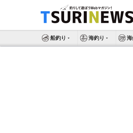
コ
ン
テ
ン
ツ
船釣り
海釣り
海
へ
ス
キ
ッ
プ