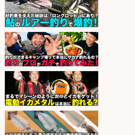
株式会社REnista
会社名
sponsored by 求人ボックス
釣り具のかんたん軽作業/高収入/交
通費支給/制服貸与/正社員登用あり
株式会社REnista
会社名
sponsored by 求人ボックス
倉庫での釣り用品の軽作業スタッ
フ/未経験歓迎/交通費支給/制服貸
与/正社員登用あり
株式会社REnista
会社名
sponsored by 求人ボックス
釣り具などの出荷作業～～/工場/製
造
UTグループ株式会社
会社名