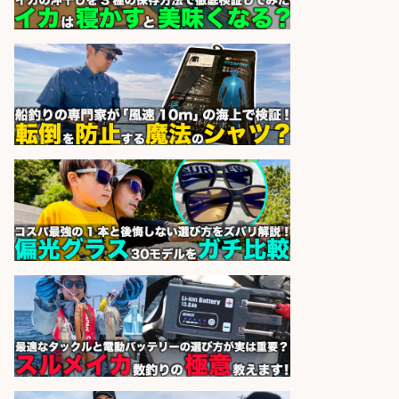
sponsored by 求人ボックス
和食, 居酒屋/調理見習い・調理補助/
新鮮な魚料理×おでんの和食居酒屋
の若手スタッフ
サカナのハチベエ 矢場町店
会社名
sponsored by 求人ボックス
魚の「バイヤー」貴方の目利きでヒ
ットを生む、裁量バイヤー募集
株式会社コムライン
会社名
sponsored by 求人ボックス
さらに求人情報を見る