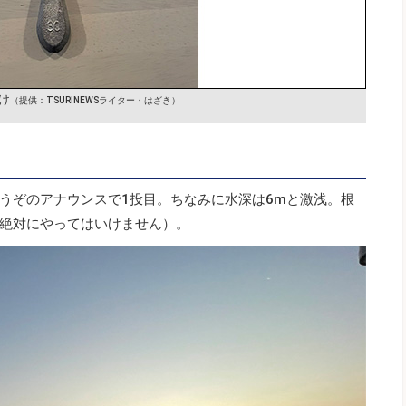
け
（提供：TSURINEWSライター・はざき）
うぞのアナウンスで1投目。ちなみに水深は6mと激浅。根
絶対にやってはいけません）。