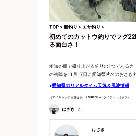
TOP
>
船釣り
>
エサ釣り
>
初めてのカットウ釣りでフグ2
る面白さ！
愛知の船で盛り上がる釣りの1つであるカ
の初陣を11月17日に愛知県片名のおざ
●
愛知県のリアルタイム天気＆風波情報
（アイキャッチ画像提供：TSURINEWSライター・はざき）
はざき
はざき