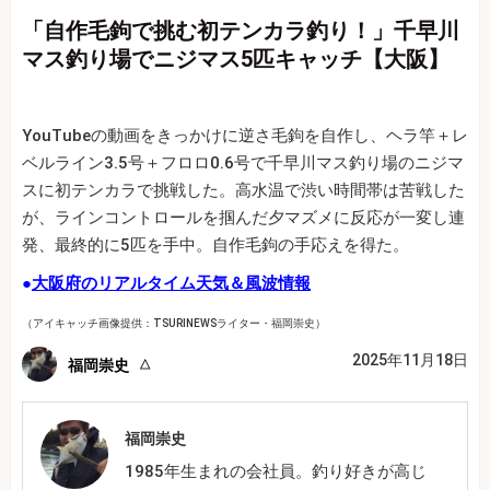
「自作毛鉤で挑む初テンカラ釣り！」千早川
マス釣り場でニジマス5匹キャッチ【大阪】
YouTubeの動画をきっかけに逆さ毛鉤を自作し、ヘラ竿＋レ
ベルライン3.5号＋フロロ0.6号で千早川マス釣り場のニジマ
スに初テンカラで挑戦した。高水温で渋い時間帯は苦戦した
が、ラインコントロールを掴んだ夕マズメに反応が一変し連
発、最終的に5匹を手中。自作毛鉤の手応えを得た。
●
大阪府のリアルタイム天気＆風波情報
（アイキャッチ画像提供：TSURINEWSライター・福岡崇史）
2025年11月18日
福岡崇史
福岡崇史
1985年生まれの会社員。釣り好きが高じ