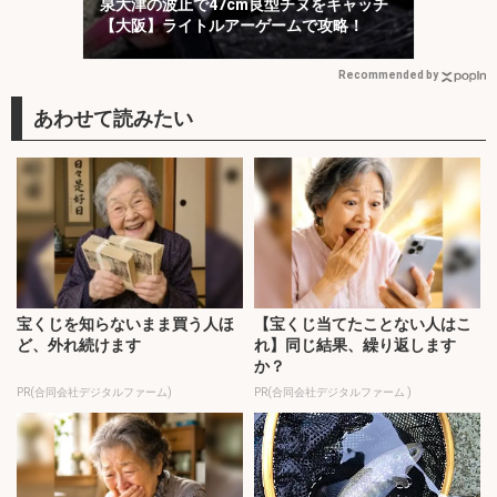
泉大津の波止で47cm良型チヌをキャッチ
【大阪】ライトルアーゲームで攻略！
Recommended by
宝くじを知らないまま買う人ほ
【宝くじ当てたことない人はこ
ど、外れ続けます
れ】同じ結果、繰り返します
か？
PR(合同会社デジタルファーム)
PR(合同会社デジタルファーム )