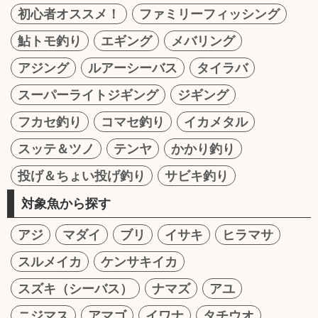
初心者オススメ！
ファミリーフィッシング
鮎トモ釣り
エギング
メバリング
アジング
ルアーシーバス
タイラバ
スーパーライトジギング
ジギング
フカセ釣り
コマセ釣り
イカメタル
スッテ＆ツノ
テンヤ
かかり釣り
投げ＆ちょい投げ釣り
サビキ釣り
対象魚から探す
アジ
マダイ
ブリ
イサキ
ヒラマサ
スルメイカ
ケンサキイカ
スズキ（シーバス）
ナマズ
アユ
ニジマス
アマゴ
イワナ
タチウオ