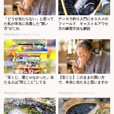
「どうせ当たらない」と思って
テンカラ釣り入門にオススメの
た私が本当に当選した“買い
フィールド キャスト＆アワセ
方”がこれ
方の練習方法も解説
PR(合同会社デジタルファーム )
「宝くじ、運じゃなかった」当
【宝くじ】このままの買い方
たる人は“同じこと”してる
で、本当に当たると思いますか
PR(合同会社デジタルファーム )
PR(合同会社デジタルファーム )