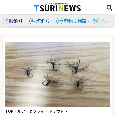
コ
ン
テ
船釣り
海釣り
海釣り施設
ソルト
ン
ツ
へ
ス
キ
ッ
プ
TOP
>
ルアー＆フライ
>
トラウト
>