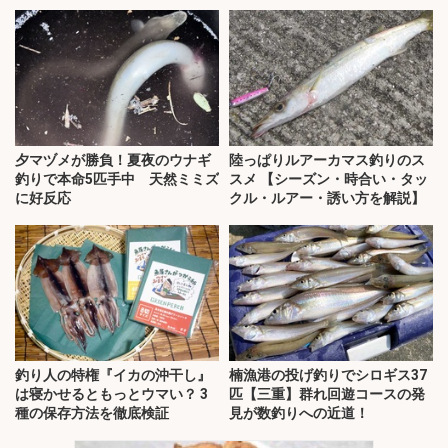
夕マヅメが勝負！夏夜のウナギ
陸っぱりルアーカマス釣りのス
釣りで本命5匹手中 天然ミミズ
スメ 【シーズン・時合い・タッ
に好反応
クル・ルアー・誘い方を解説】
釣り人の特権『イカの沖干し』
楠漁港の投げ釣りでシロギス37
は寝かせるともっとウマい？ 3
匹【三重】群れ回遊コースの発
種の保存方法を徹底検証
見が数釣りへの近道！