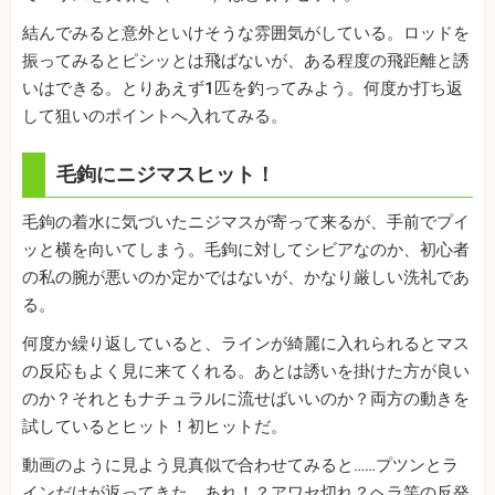
結んでみると意外といけそうな雰囲気がしている。ロッドを
振ってみるとピシッとは飛ばないが、ある程度の飛距離と誘
いはできる。とりあえず1匹を釣ってみよう。何度か打ち返
して狙いのポイントへ入れてみる。
毛鉤にニジマスヒット！
毛鉤の着水に気づいたニジマスが寄って来るが、手前でプイ
ッと横を向いてしまう。毛鉤に対してシビアなのか、初心者
の私の腕が悪いのか定かではないが、かなり厳しい洗礼であ
る。
何度か繰り返していると、ラインが綺麗に入れられるとマス
の反応もよく見に来てくれる。あとは誘いを掛けた方が良い
のか？それともナチュラルに流せばいいのか？両方の動きを
試しているとヒット！初ヒットだ。
動画のように見よう見真似で合わせてみると……プツンとラ
インだけが返ってきた。あれ！？アワセ切れ？ヘラ竿の反発