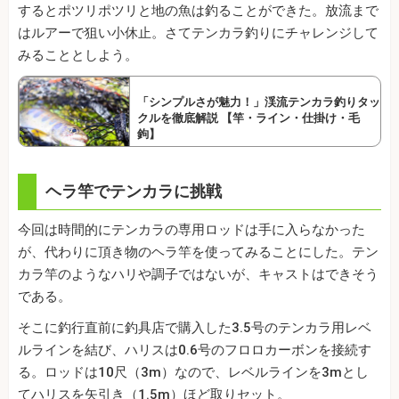
するとポツリポツリと地の魚は釣ることができた。放流まで
はルアーで狙い小休止。さてテンカラ釣りにチャレンジして
みることとしよう。
「シンプルさが魅力！」渓流テンカラ釣りタッ
クルを徹底解説 【竿・ライン・仕掛け・毛
鉤】
ヘラ竿でテンカラに挑戦
今回は時間的にテンカラの専用ロッドは手に入らなかった
が、代わりに頂き物のヘラ竿を使ってみることにした。テン
カラ竿のようなハリや調子ではないが、キャストはできそう
である。
そこに釣行直前に釣具店で購入した3.5号のテンカラ用レベ
ルラインを結び、ハリスは0.6号のフロロカーボンを接続す
る。ロッドは10尺（3m）なので、レベルラインを3mとし
てハリスを矢引き（1.5m）ほど取りセット。