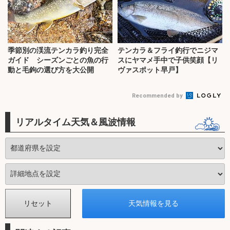
季節別の渓流テンカラ釣り完全
テンカラ＆フライ釣行でニジマ
ガイド シーズンごとの魚の行
スにヤマメ手中で子供笑顔【リ
動と毛鉤の選び方を大公開
ヴァスポット早戸】
Recommended by
リアルタイム天気＆風波情報