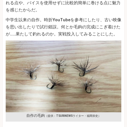
れる点や、バイスを使用せずに比較的簡単に巻ける点に魅力
を感じたからだ。
中学生以来の自作。時折YouTubeを参考にしたり、古い映像
を思い出したりで試行錯誤。何とか毛鉤の完成にこぎ着けた
が……果たして釣れるのか。実戦投入してみることにした。
自作の毛鉤
（提供：TSURINEWSライター・福岡崇史）