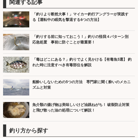
関連する記事
「釣りより断然大事！」マイカー釣行アングラーが実践す
る【運転中の眠気を撃退する6つの方法】
「釣りする前に知っておこう！」釣りの怪我４パターン別
応急処置 事前に防ぐことが最重要！
「毒はどこにある？」釣りでよく見かける【有毒魚5選】 釣
れた時に注意すべき有毒部位を解説
船酔いしないための5つの方法 専門家に聞く酔いのメカニ
ズムと対策
魚介類の揚げ物は美味しいけど油跳ねがち！ 破裂防止対策
と飛び散った油の処理について解説！
釣り方から探す