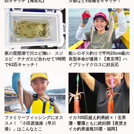
匹キャッチ【海栄丸】
タ類など5魚種をキャッチ！
夜の琵琶湖で川エビ掬い スジ
船シロギス釣りで平均20cm級の
エビ・テナガエビ合わせて1時間
良型本命が連発！【東京湾】ハ
で62匹キャッチ！
イブリッドクロスに好反応
ファミリーフィッシングにオス
イカ100匹超え釣果続々！玄界
スメ！ 「小田原漁港（早川
灘・響灘ともに絶好調【夜焚き
港）」はこんなとこ
イカ釣果速報20選・福岡】