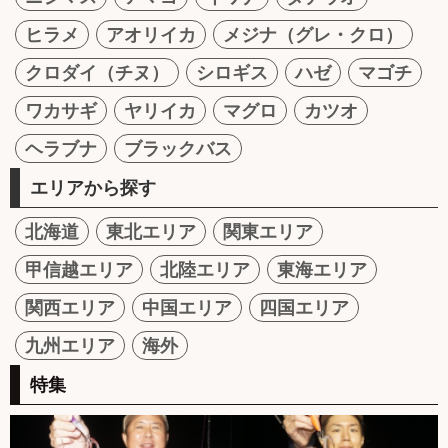
ヒラメ
アオリイカ
メジナ（グレ・クロ）
クロダイ（チヌ）
シロギス
ハゼ
マゴチ
ワカサギ
ヤリイカ
マグロ
カツオ
ヘラブナ
ブラックバス
エリアから探す
北海道
東北エリア
関東エリア
甲信越エリア
北陸エリア
東海エリア
関西エリア
中国エリア
四国エリア
九州エリア
海外
特集