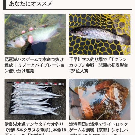
あなたにオススメ
琵琶湖ハスゲームで本命つ抜け
千早川マス釣り場で『Tクラン
達成！ ミノーとバイブレーショ
カップ』参戦 悲願の初表彰台
ン使い分け連発
で3位入賞
伊良湖水道テンヤタチウオ釣り
漁港周辺の浅場でライトロック
で指5.5本クラスを筆頭に本命16
ゲームを満喫【京都】シオにハ