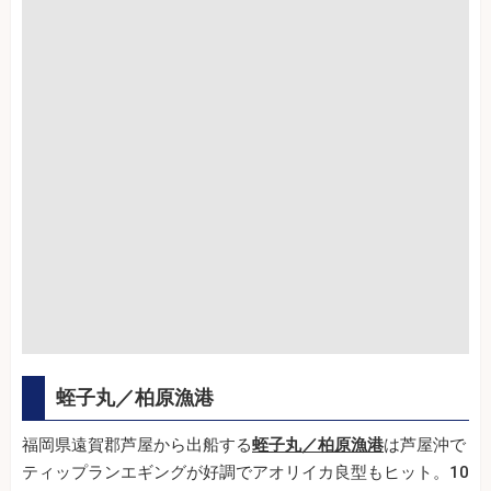
蛭子丸／柏原漁港
福岡県遠賀郡芦屋から出船する
蛭子丸／柏原漁港
は芦屋沖で
ティップランエギングが好調でアオリイカ良型もヒット。10