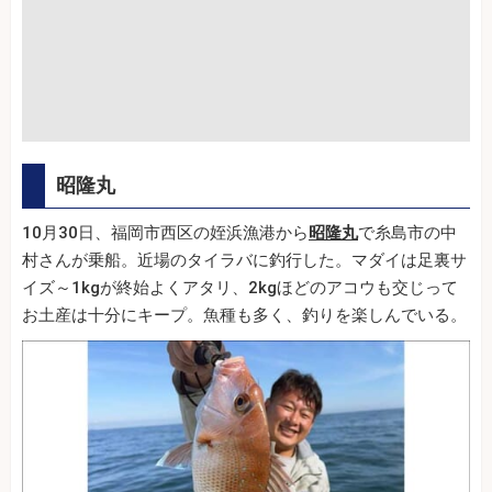
昭隆丸
10月30日、福岡市西区の姪浜漁港から
昭隆丸
で糸島市の中
村さんが乗船。近場のタイラバに釣行した。マダイは足裏サ
イズ～1kgが終始よくアタリ、2kgほどのアコウも交じって
お土産は十分にキープ。魚種も多く、釣りを楽しんでいる。