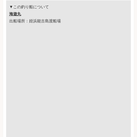
▼この釣り船について
海遊丸
出船場所：姪浜能古島渡船場