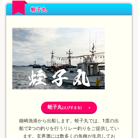
蛭子丸
蛭子丸
(えびすまる) >
鐘崎漁港から出船します。蛭子丸では、1度の出
船で2つの釣りを行うリレー釣りをご提供してい
ます。玄界灘には数多くの魚種が生息してお