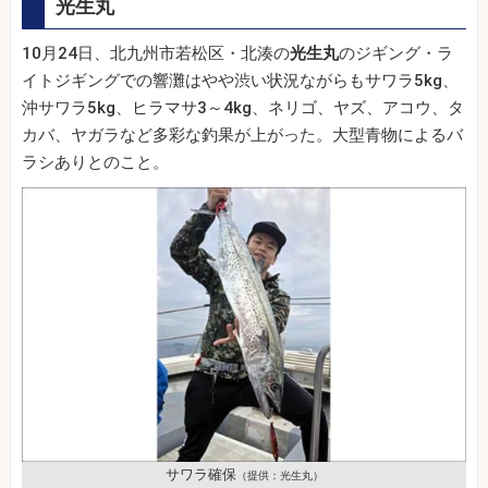
光生丸
10月24日、北九州市若松区・北湊の
光生丸
のジギング・ラ
イトジギングでの響灘はやや渋い状況ながらもサワラ5kg、
沖サワラ5kg、ヒラマサ3～4kg、ネリゴ、ヤズ、アコウ、タ
カバ、ヤガラなど多彩な釣果が上がった。大型青物によるバ
ラシありとのこと。
サワラ確保
（提供：光生丸）