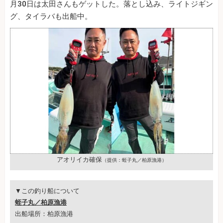
月30日は太田さんもゲットした。落とし込み、ライトジギン
グ、タイラバも出船中。
アオリイカ確保
（提供：蛭子丸／柏原漁港）
▼この釣り船について
蛭子丸／柏原漁港
出船場所：柏原漁港