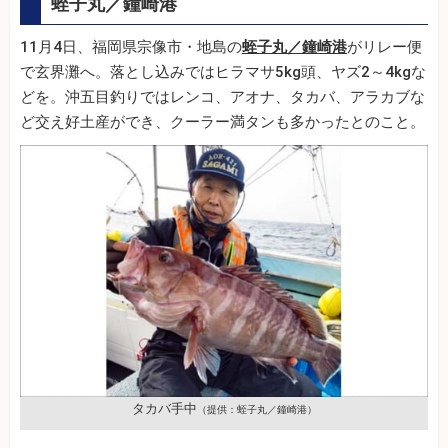
蛭子丸／鐘崎港
11月4日、福岡県宗像市・地島の
蛭子丸／鐘崎港
がリレー便
で玄界灘へ。落とし込みではヒラマサ5kg頭、ヤズ2～4kgな
どを。沖五目釣りではレンコ、アオナ、タカバ、アラカブな
ど交え好土産ができ、クーラー満タンも多かったとのこと。
タカバ手中
（提供：蛭子丸／鐘崎港）