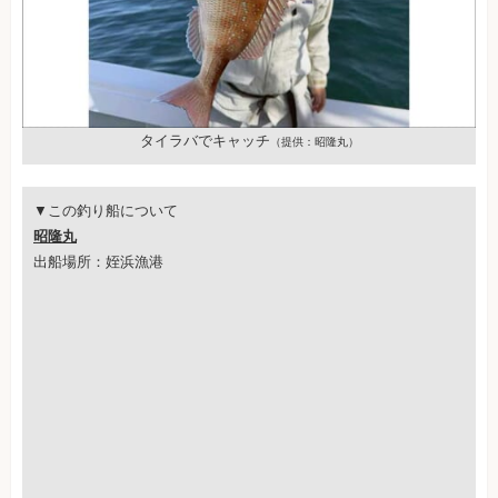
タイラバでキャッチ
（提供：昭隆丸）
▼この釣り船について
昭隆丸
出船場所：姪浜漁港