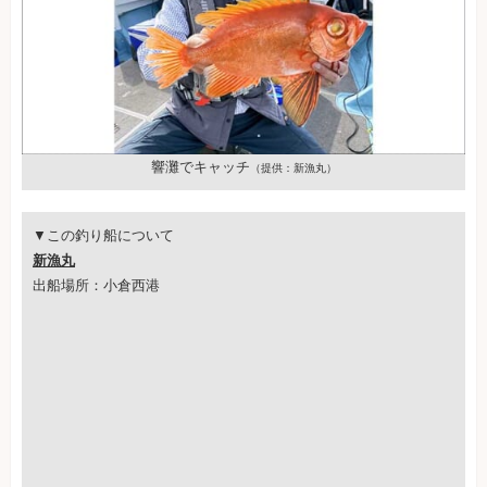
響灘でキャッチ
（提供：新漁丸）
▼この釣り船について
新漁丸
出船場所：小倉西港