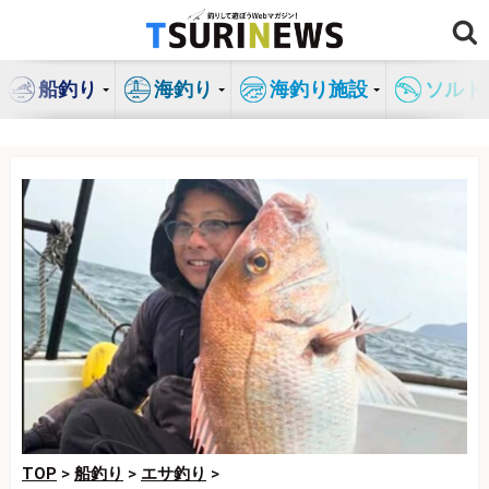
コ
ン
テ
船釣り
海釣り
海釣り施設
ソルト
ン
ツ
へ
ス
キ
ッ
プ
TOP
>
船釣り
>
エサ釣り
>