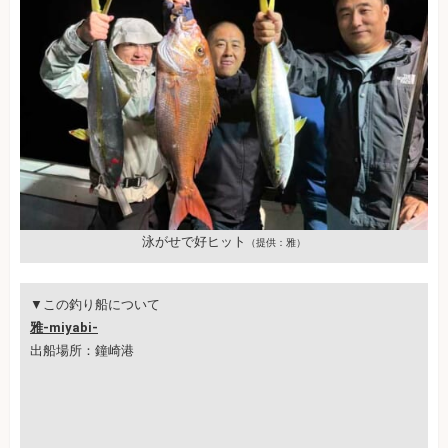
泳がせで好ヒット
（提供：雅）
▼この釣り船について
雅-miyabi-
出船場所：鐘崎港