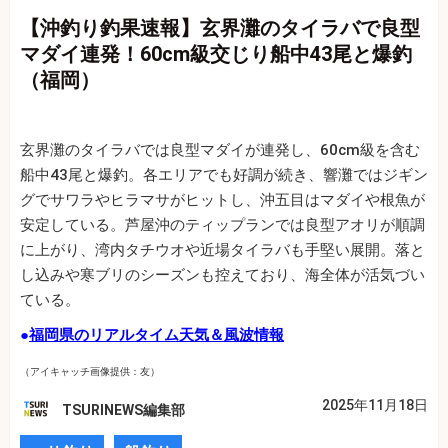
【沖釣り釣果速報】玄界灘のタイラバで良型
マダイ連発！60cm級交じり船中43尾と爆釣
（福岡）
玄界灘のタイラバでは良型マダイが連発し、60cm級を含む
船中43尾と爆釣。各エリアでも好調が続き、響灘ではジギン
グでサワラやヒラマサがヒットし、沖五目はマダイや根魚が
安定している。芦屋沖のティップランでは良型アオリが順調
に上がり、湾内タチウオや近場タイラバも手堅い展開。落と
し込みや寒ブリのシーズンも控えており、海全体が活気づい
ている。
●
福岡県のリアルタイム天気＆風波情報
（アイキャッチ画像提供：友）
2025年11月18日
TSURINEWS編集部