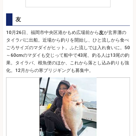
友
10月26日、福岡市中央区港かもめ広場前から
友
が玄界灘の
タイラバに出船。近場から釣りを開始し、ひと流しから食べ
ごろサイズのマダイがヒット。ふた流しでは入れ食いに。50
～60cmのマダイも交じって船中で43尾、釣る人は13尾の釣
果。タイラバ、根魚便のほか、これから落とし込み釣りも強
化。12月からの寒ブリジギングも募集中。