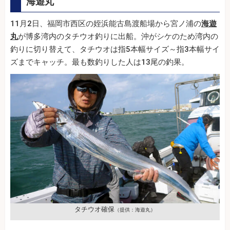
海遊丸
11月2日、福岡市西区の姪浜能古島渡船場から宮ノ浦の
海遊
丸
が博多湾内のタチウオ釣りに出船。沖がシケのため湾内の
釣りに切り替えて、タチウオは指5本幅サイズ～指3本幅サイ
ズまでキャッチ。最も数釣りした人は13尾の釣果。
タチウオ確保
（提供：海遊丸）