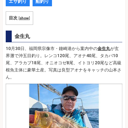
エサ釣り
船釣り
目次
[
show
]
金生丸
10月30日、福岡県宗像市・鐘崎港から案内中の
金生丸
が玄
界灘で沖五目釣り。レンコ120尾、アオナ40尾、タカバ10
尾、アラカブ18尾、オニオコゼ8尾、イトヨリ20尾など高級
根魚主体に豪華土産。写真は良型アオナをキャッチの山本さ
ん。