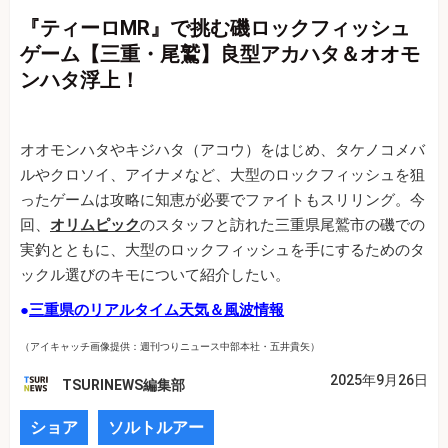
『ティーロMR』で挑む磯ロックフィッシュ
ゲーム【三重・尾鷲】良型アカハタ＆オオモ
ンハタ浮上！
オオモンハタやキジハタ（アコウ）をはじめ、タケノコメバ
ルやクロソイ、アイナメなど、大型のロックフィッシュを狙
ったゲームは攻略に知恵が必要でファイトもスリリング。今
回、
オリムピック
のスタッフと訪れた三重県尾鷲市の磯での
実釣とともに、大型のロックフィッシュを手にするためのタ
ックル選びのキモについて紹介したい。
●
三重県のリアルタイム天気＆風波情報
（アイキャッチ画像提供：週刊つりニュース中部本社・五井貴矢）
2025年9月26日
TSURINEWS編集部
ショア
ソルトルアー