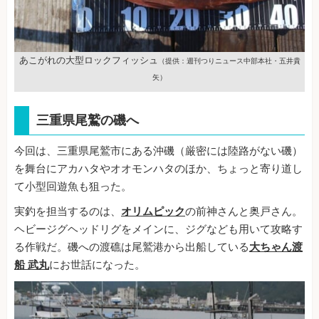
あこがれの大型ロックフィッシュ
（提供：週刊つりニュース中部本社・五井貴
矢）
三重県尾鷲の磯へ
今回は、三重県尾鷲市にある沖磯（厳密には陸路がない磯）
を舞台にアカハタやオオモンハタのほか、ちょっと寄り道し
て小型回遊魚も狙った。
実釣を担当するのは、
オリムピック
の前神さんと奥戸さん。
ヘビージグヘッドリグをメインに、ジグなども用いて攻略す
る作戦だ。磯への渡礁は尾鷲港から出船している
大ちゃん渡
船 武丸
にお世話になった。