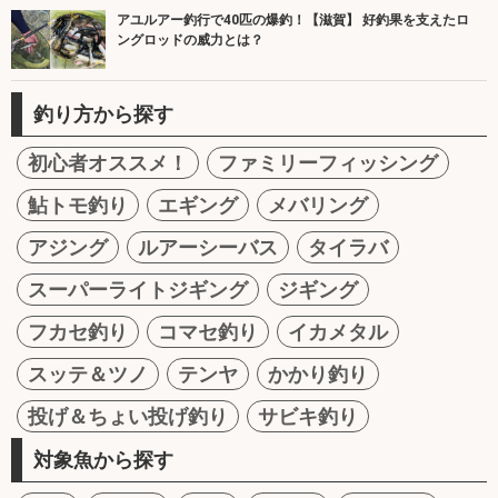
アユルアー釣行で40匹の爆釣！【滋賀】 好釣果を支えたロ
ングロッドの威力とは？
釣り方から探す
初心者オススメ！
ファミリーフィッシング
鮎トモ釣り
エギング
メバリング
アジング
ルアーシーバス
タイラバ
スーパーライトジギング
ジギング
フカセ釣り
コマセ釣り
イカメタル
スッテ＆ツノ
テンヤ
かかり釣り
投げ＆ちょい投げ釣り
サビキ釣り
対象魚から探す