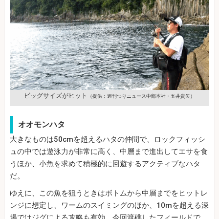
ビッグサイズがヒット
（提供：週刊つりニュース中部本社・五井貴矢）
オオモンハタ
大きなものは50cmを超えるハタの仲間で、ロックフィッシ
ュの中では遊泳力が非常に高く、中層まで進出してエサを食
うほか、小魚を求めて積極的に回遊するアクティブなハタ
だ。
ゆえに、この魚を狙うときはボトムから中層までをヒットレ
ンジに想定し、ワームのスイミングのほか、10mを超える深
場ではジグによる攻略も有効。今回渡礁したフィールドで