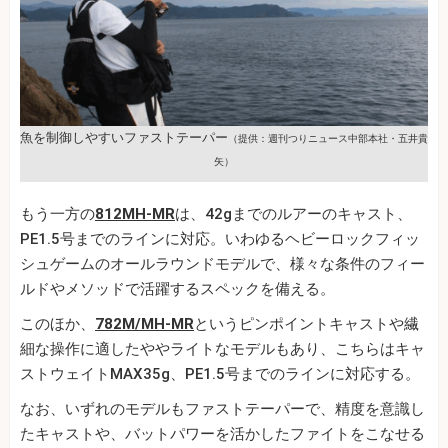
魚を制御しやすいファストテーパー
（提供：週刊つりニュース中部本社・五井貴
矢）
もう一方の
812MH-MR
は、42gまでのルアーのキャスト、
PE1.5号までのラインに対応。いわゆるヘビーロックフィッ
シュゲームのオールラウンドモデルで、様々な条件のフィー
ルドやメソッドで活躍するスペックを備える。
このほか、
782M/MH-MR
というピンポイントキャストや繊
細な操作に適したややライトなモデルもあり、こちらはキャ
ストウェイトMAX35g、PE1.5号までのラインに対応する。
なお、いずれのモデルもファストテーパーで、精度を意識し
たキャストや、バットパワーを活かしたファイトをこなせる