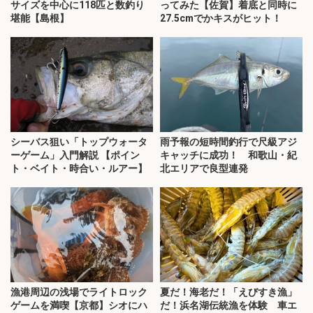
サイズを中心に118匹と数釣り
ってみた【佐賀】着底と同時に
堪能【島根】
27.5cmでかキスがヒット！
シーバス狙い「トップウォータ
雨予報の短時間釣行で尺級アジ
ーゲーム」入門解説 【ポイン
キャッチに成功！ 和歌山・紀
ト・ベイト・時合い・ルアー】
北エリアで良型連発
漁港周辺の浅場でライトロック
夏だ！海老だ！「えびすき漁」
ゲームを満喫【京都】シオにハ
だ！浜名湖伝統漁を体験 車エ