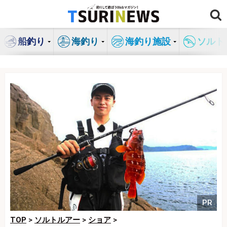
コ
ン
テ
船釣り
海釣り
海釣り施設
ソルト
ン
ツ
へ
ス
キ
ッ
プ
PR
TOP
>
ソルトルアー
>
ショア
>