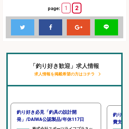
1
2
page:
「釣り好き歓迎」求人情報
求人情報を掲載希望の方はコチラ
釣り好き必見「釣具の設計開
釣り具
発」/DAIWA公認製品/年休117日
費支給
株式会社スポーツライフプラネッ