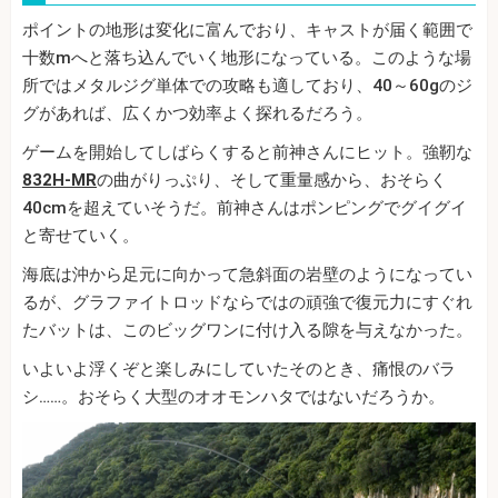
ポイントの地形は変化に富んでおり、キャストが届く範囲で
十数mへと落ち込んでいく地形になっている。このような場
所ではメタルジグ単体での攻略も適しており、40～60gのジ
グがあれば、広くかつ効率よく探れるだろう。
ゲームを開始してしばらくすると前神さんにヒット。強靭な
832H-MR
の曲がりっぷり、そして重量感から、おそらく
40cmを超えていそうだ。前神さんはポンピングでグイグイ
と寄せていく。
海底は沖から足元に向かって急斜面の岩壁のようになってい
るが、グラファイトロッドならではの頑強で復元力にすぐれ
たバットは、このビッグワンに付け入る隙を与えなかった。
いよいよ浮くぞと楽しみにしていたそのとき、痛恨のバラ
シ……。おそらく大型のオオモンハタではないだろうか。