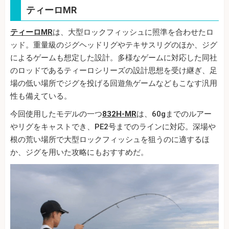
ティーロMR
ティーロMR
は、大型ロックフィッシュに照準を合わせたロ
ッド。重量級のジグヘッドリグやテキサスリグのほか、ジグ
によるゲームも想定した設計。多様なゲームに対応した同社
のロッドであるティーロシリーズの設計思想を受け継ぎ、足
場の低い場所でジグを投げる回遊魚ゲームなどもこなす汎用
性も備えている。
今回使用したモデルの一つ
832H-MR
は、60gまでのルアー
やリグをキャストでき、PE2号までのラインに対応。深場や
根の荒い場所で大型ロックフィッシュを狙うのに適するほ
か、ジグを用いた攻略にもおすすめだ。