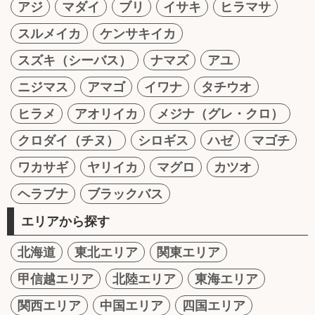
アジ
マダイ
ブリ
イサキ
ヒラマサ
スルメイカ
ケンサキイカ
スズキ（シーバス）
ナマズ
アユ
ニジマス
アマゴ
イワナ
タチウオ
ヒラメ
アオリイカ
メジナ（グレ・クロ）
クロダイ（チヌ）
シロギス
ハゼ
マゴチ
ワカサギ
ヤリイカ
マグロ
カツオ
ヘラブナ
ブラックバス
エリアから探す
北海道
東北エリア
関東エリア
甲信越エリア
北陸エリア
東海エリア
関西エリア
中国エリア
四国エリア