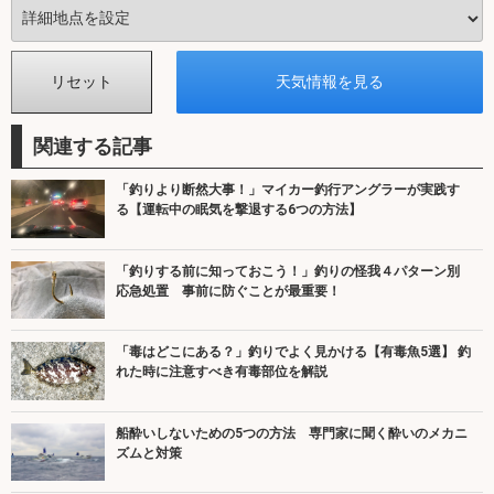
関連する記事
「釣りより断然大事！」マイカー釣行アングラーが実践す
る【運転中の眠気を撃退する6つの方法】
「釣りする前に知っておこう！」釣りの怪我４パターン別
応急処置 事前に防ぐことが最重要！
「毒はどこにある？」釣りでよく見かける【有毒魚5選】 釣
れた時に注意すべき有毒部位を解説
船酔いしないための5つの方法 専門家に聞く酔いのメカニ
ズムと対策