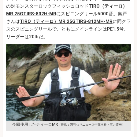
の対モンスターロックフィッシュロッド
TIRO（ティーロ）
MR 25GTIRS-832H-MR
にスピニングリール5000番。奥戸
さんは
TIRO（ティーロ）MR 25GTIRS-812MH-MR
に同クラ
スのスピニングリールで、ともにメインラインはPE1.5号、
リーダーは20lbだ。
今回使用したティーロMR
（提供：週刊つりニュース中部本社・五井貴矢）