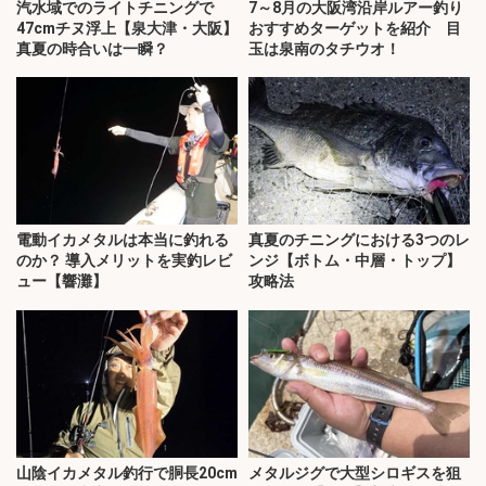
汽水域でのライトチニングで
7～8月の大阪湾沿岸ルアー釣り
47cmチヌ浮上【泉大津・大阪】
おすすめターゲットを紹介 目
真夏の時合いは一瞬？
玉は泉南のタチウオ！
電動イカメタルは本当に釣れる
真夏のチニングにおける3つのレ
のか？ 導入メリットを実釣レビ
ンジ【ボトム・中層・トップ】
ュー【響灘】
攻略法
山陰イカメタル釣行で胴長20cm
メタルジグで大型シロギスを狙