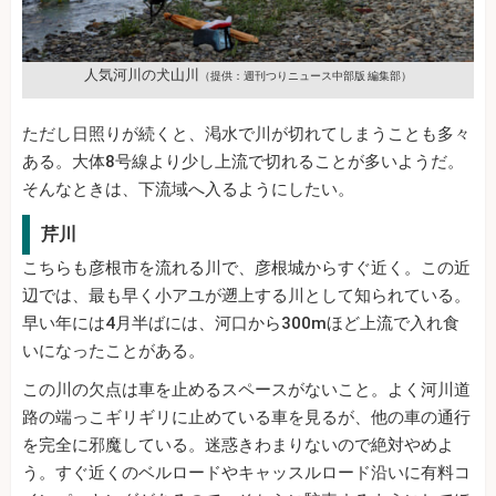
人気河川の犬山川
（提供：週刊つりニュース中部版 編集部）
ただし日照りが続くと、渇水で川が切れてしまうことも多々
ある。大体8号線より少し上流で切れることが多いようだ。
そんなときは、下流域へ入るようにしたい。
芹川
こちらも彦根市を流れる川で、彦根城からすぐ近く。この近
辺では、最も早く小アユが遡上する川として知られている。
早い年には4月半ばには、河口から300mほど上流で入れ食
いになったことがある。
この川の欠点は車を止めるスペースがないこと。よく河川道
路の端っこギリギリに止めている車を見るが、他の車の通行
を完全に邪魔している。迷惑きわまりないので絶対やめよ
う。すぐ近くのベルロードやキャッスルロード沿いに有料コ