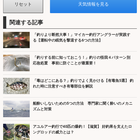
関連する記事
「釣りより断然大事！」マイカー釣行アングラーが実践す
る【運転中の眠気を撃退する6つの方法】
「釣りする前に知っておこう！」釣りの怪我４パターン別
応急処置 事前に防ぐことが最重要！
「毒はどこにある？」釣りでよく見かける【有毒魚5選】 釣
れた時に注意すべき有毒部位を解説
船酔いしないための5つの方法 専門家に聞く酔いのメカニ
ズムと対策
アユルアー釣行で40匹の爆釣！【滋賀】 好釣果を支えたロ
ングロッドの威力とは？