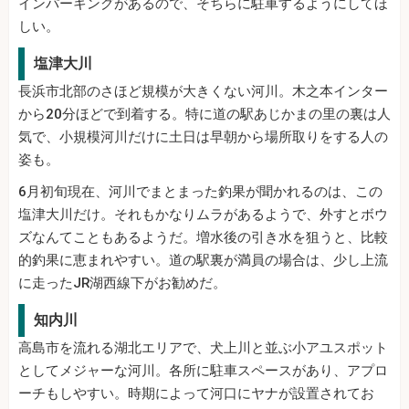
インパーキングがあるので、そちらに駐車するようにしてほ
しい。
塩津大川
長浜市北部のさほど規模が大きくない河川。木之本インター
から20分ほどで到着する。特に道の駅あじかまの里の裏は人
気で、小規模河川だけに土日は早朝から場所取りをする人の
姿も。
6月初旬現在、河川でまとまった釣果が聞かれるのは、この
塩津大川だけ。それもかなりムラがあるようで、外すとボウ
ズなんてこともあるようだ。増水後の引き水を狙うと、比較
的釣果に恵まれやすい。道の駅裏が満員の場合は、少し上流
に走ったJR湖西線下がお勧めだ。
知内川
高島市を流れる湖北エリアで、犬上川と並ぶ小アユスポット
としてメジャーな河川。各所に駐車スペースがあり、アプロ
ーチもしやすい。時期によって河口にヤナが設置されてお