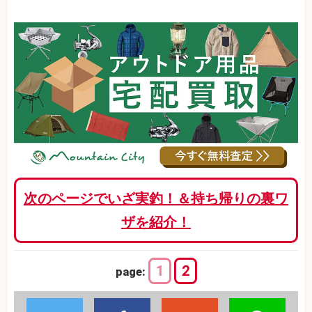
次のページでいざ実釣！＆持ち帰りの裏ワ
ザを紹介！
1
2
page: