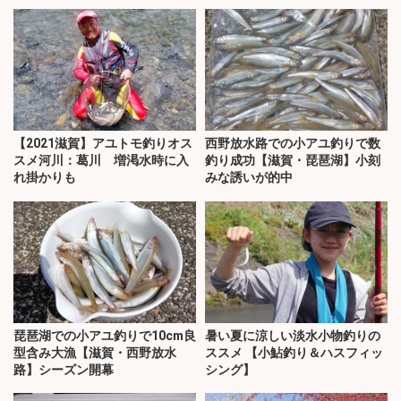
【2021滋賀】アユトモ釣りオス
西野放水路での小アユ釣りで数
スメ河川：葛川 増渇水時に入
釣り成功【滋賀・琵琶湖】小刻
れ掛かりも
みな誘いが的中
琵琶湖での小アユ釣りで10cm良
暑い夏に涼しい淡水小物釣りの
型含み大漁【滋賀・西野放水
ススメ 【小鮎釣り＆ハスフィッ
路】シーズン開幕
シング】