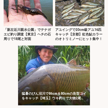
「新左近川親水公園」でテナガ
アユイングで20cm級アユ16匹
エビ釣り調査【東京】ヘチの石
キャッチ【京都】虹色鮎カラー
周りで18尾と対面
のオトリミノーにヒット集中！
猛暑のびん沼川で86cm＆80cmの良型コイ
をキャッチ【埼玉】ウキ釣りで大物2尾を
攻略