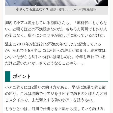
小さくても立派なアユ
（提供：週刊つりニュース中部版 編集部）
湖内で小アユ漁をしている漁師さんも、「燃料代にもならな
い」と嘆くほどの不漁続きなのだ。もちろん河川でも釣り人
の姿はなく、所々にシロサギが寂しげに立っているだけだ。
過去に2017年が記録的な不漁の年だったと記憶している
が、それでも6月半ばには河川への遡上が始まり、絶対数は
少ないながらも8月いっぱいは楽しめた。今年も遅れている
だけと思いたいが、さてどうなることやら……。
ポイント
小アユ釣りには2通りの釣り方がある。早期に漁港で釣る縦
の釣り。これは堤防で小アジをサビキで釣るのとほとんど同
じスタイルで、まだ遡上する前の小アユを狙うもの。
もうひとつは、河川で仕掛けを上流から流していく釣り方。