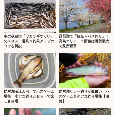
冬の夜遊び「ワカサギすくい」
琵琶湖で「観光＋バス釣り」：
のススメ 道具＆釣果アップの
高島エリア 市面積は滋賀最大
コツを解説
で見所豊富
琵琶湖＆流入河川でハスゲーム
琵琶湖リレー釣りが面白い ハ
堪能 小アユ釣りとセットで楽
スゲーム＆小アユ釣り堪能【滋
しさ倍増
賀】