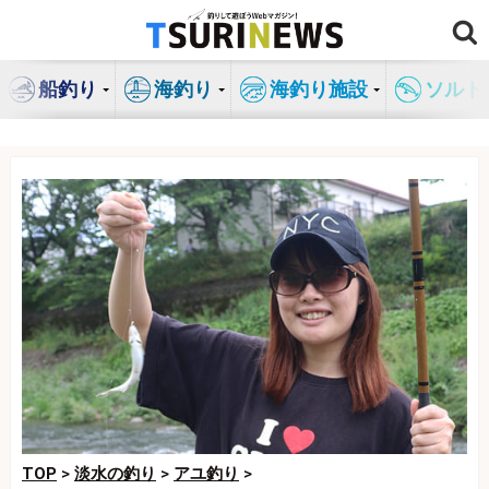
コ
ン
テ
船釣り
海釣り
海釣り施設
ソルト
ン
ツ
へ
ス
キ
ッ
プ
TOP
>
淡水の釣り
>
アユ釣り
>