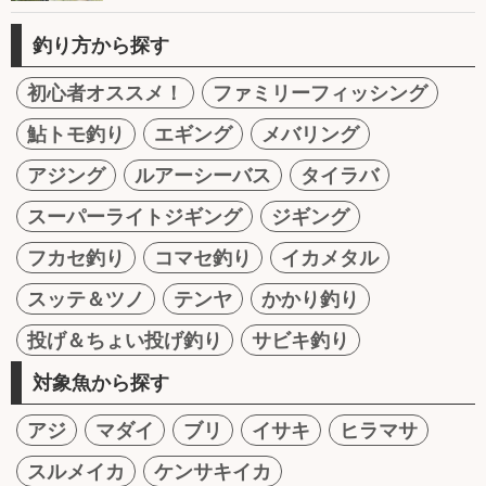
釣り方から探す
初心者オススメ！
ファミリーフィッシング
鮎トモ釣り
エギング
メバリング
アジング
ルアーシーバス
タイラバ
スーパーライトジギング
ジギング
フカセ釣り
コマセ釣り
イカメタル
スッテ＆ツノ
テンヤ
かかり釣り
投げ＆ちょい投げ釣り
サビキ釣り
対象魚から探す
アジ
マダイ
ブリ
イサキ
ヒラマサ
スルメイカ
ケンサキイカ