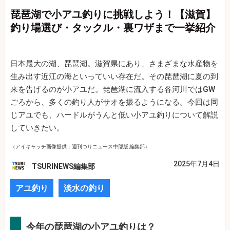
琵琶湖で小アユ釣りに挑戦しよう！【滋賀】
釣り場選び・タックル・裏ワザまで一挙紹介
日本最大の湖、琵琶湖。滋賀県にあり、さまざまな水産物を
生み出す近江の海といっていい存在だ。その琵琶湖に夏の到
来を告げるのが小アユだ。琵琶湖に流入する各河川ではGW
ごろから、多くの釣り人がサオを振るようになる。今回は同
じアユでも、ハードルがうんと低い小アユ釣りについて解説
していきたい。
（アイキャッチ画像提供：週刊つりニュース中部版 編集部）
2025年7月4日
TSURINEWS編集部
アユ釣り
淡水の釣り
今年の琵琶湖の小アユ釣りは？