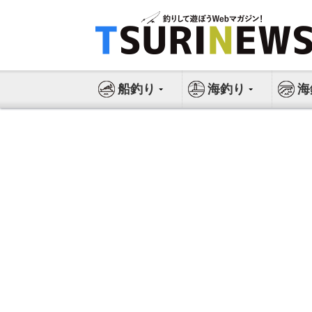
コ
ン
テ
ン
ツ
船釣り
海釣り
海
へ
ス
キ
ッ
プ