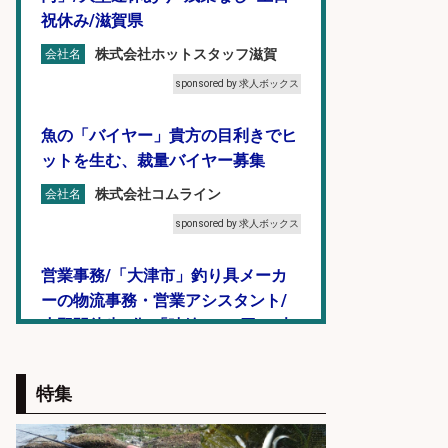
祝休み/滋賀県
株式会社ホットスタッフ滋賀
会社名
sponsored by 求人ボックス
魚の「バイヤー」貴方の目利きでヒ
ットを生む、裁量バイヤー募集
株式会社コムライン
会社名
sponsored by 求人ボックス
営業事務/「大津市」釣り具メーカ
ーの物流事務・営業アシスタント/
小野駅徒歩6分/「時給1,300円」/大
型連休あり×残業なし×土日祝休み/
滋賀県
特集
株式会社ホットスタッフ滋賀
会社名
sponsored by 求人ボックス