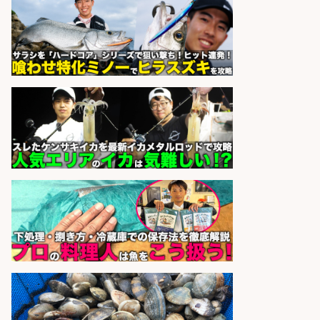
株式会社旬
会社名
sponsored by 求人ボックス
日払いOKで即日収入/製造スタッフ/
「堺市堺区」「時給1,600円」日払
いOK・入社祝金10万円/堺市堺区の
工場で自転車部品や釣り具の組立/
未経験歓迎/土日祝休みで年間休日
126日
パーソルファクトリーパートナ
会社名
ーズ株式会社
sponsored by 求人ボックス
さらに求人情報を見る