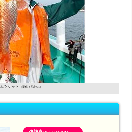
ムツゲット
（提供：強神丸）
強神丸