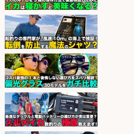
品や釣り具の組立/日払いOK&土日
祝休みで年間休日126日
パーソルファクトリーパートナ
会社名
ーズ株式会社
sponsored by 求人ボックス
精肉・青果・鮮魚販売/「志布志
市」「時給1,150円〜」志布志市内
でお魚のカットや商品の陳列スタッ
フ/車通勤OK×時間選べる×未経験歓
迎/鹿児島県/志布志市
株式会社ホットスタッフ鹿児島
会社名
sponsored by 求人ボックス
魚をさばける方必見「鮮魚部門スタ
ッフ」/3つの働き方が選べる