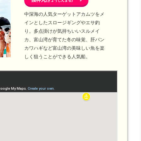
(きょうじんまる) >
中深海の人気ターゲットアカムツをメ
インとしたスロージギングやエサ釣
り。多点掛けが気持ちいいスルメイ
カ、富山湾が育てた冬の味覚、肝パン
カワハギなど富山湾の美味しい魚を楽
しく狙うことができる人気船。