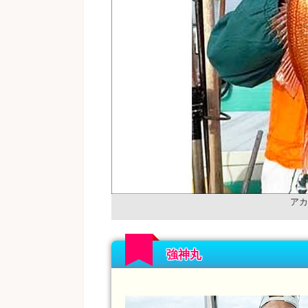
アカ
強神丸