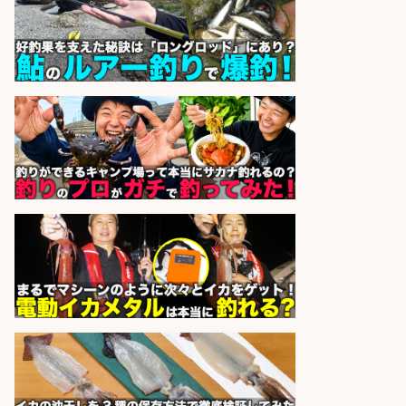
精肉・青果・鮮魚販売/「志布志
市」お魚のカットや商品の陳列スタ
ッフ/志布志市/「時給1,150円〜」/
未経験歓迎×残業少なめ×車通勤OK/
鹿児島県
株式会社ホットスタッフ鹿児島
会社名
sponsored by 求人ボックス
レジ打ち/日払いOK/おさかなの三枚
おろし/新潟県/小千谷市
株式会社G&G
会社名
sponsored by 求人ボックス
日払いOKで即日収入/ライン作業員/
「堺市堺区」 未経験歓迎/入社祝金
10万円/堺市堺区の工場で自転車部