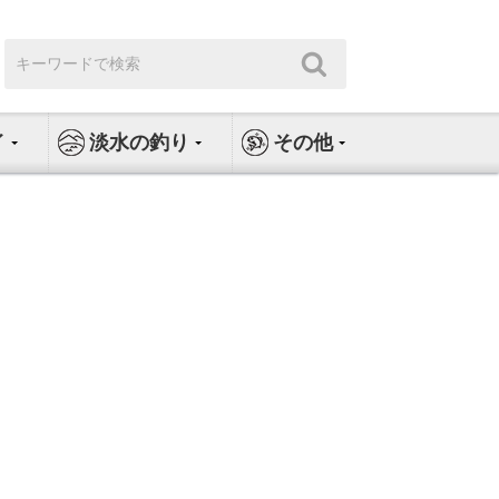
検
検
索:
索
イ
淡水の釣り
その他