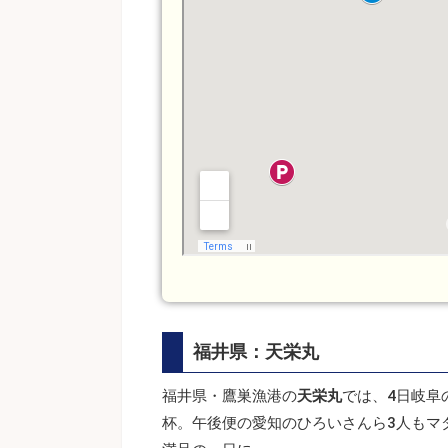
福井県：天栄丸
福井県・鷹巣漁港の
天栄丸
では、4日岐阜
杯。午後便の愛知のひろいさんら3人もマダ