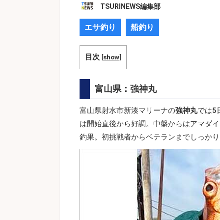
TSURINEWS編集部
エサ釣り
船釣り
目次
[
show
]
富山県：強神丸
富山県射水市新湊マリーナの
強神丸
では5
は開始直後から好調。中盤からはアマダイ
釣果。初挑戦者からベテランまでしっかり