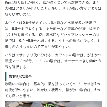
8mは取り回しが良く、風が強く吹いても対処できる。また
大物はアタリが小さいことが多い。サオが短い方がアタリは
取りやすいのだ。
水中イトは0.6号がメイン。増水時など水量が多い状況で
は、0.8号まで太くする。また朝一など警戒心が薄い状況で
も0.8号を選択する。逆に渇水時などハイプレッシャーの状
況では、0.4〜0.5号と細くする。イトへの抵抗が少なく、仕
掛けの入りも良いのでアタリが出やすい。
ハリはエサにより使い分ける。カワムシの場合は、がまかつ
渓流マッチョ8号。ミミズの場合は、オーナーのきじ鉤6〜8
号を選択する。
数釣りの場合
数狙いの場合は、基本的に瀬を狙っていくので、サオは7m
前後が扱いやすい。風が吹く状況や川幅が狭い場合は、6m
でも良いと思う。