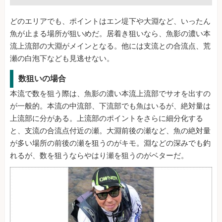
どのエリアでも、ポイントはエン堤下や大淵など、いったん
魚が止まる場所が狙いめだ。居着き狙いなら、魚影の濃い本
流上流部の大淵がメインとなる。他には支流との合流点、荒
瀬の白泡下なども見逃せない。
数狙いの場合
本流で数を狙う際は、魚影の濃い本流上流部でサオを出すの
が一般的。本流の中流部、下流部でも魚はいるが、絶対量は
上流部に分がある。上流部のポイントをさらに細分化する
と、支流の合流点付近の瀬。大淵前後の瀬など、魚の絶対量
が多い場所の前後の瀬を狙うのがキモ。淵などの深みでも釣
れるが、数を狙うならやはり瀬を狙うのがベターだ。