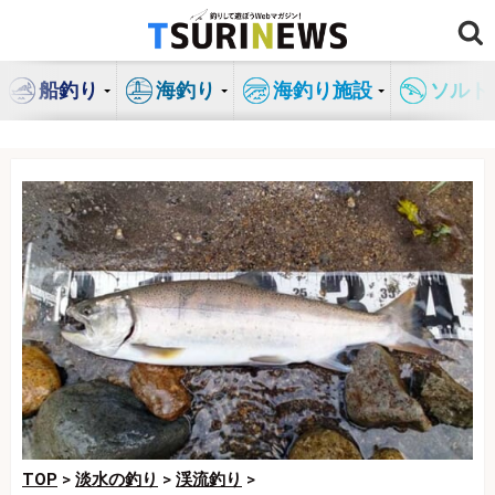
コ
ン
テ
船釣り
海釣り
海釣り施設
ソルト
ン
ツ
へ
ス
キ
ッ
プ
TOP
>
淡水の釣り
>
渓流釣り
>