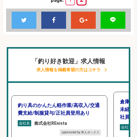
page:
「釣り好き歓迎」求人情報
求人情報を掲載希望の方はコチラ
倉庫で
釣り具のかんたん軽作業/高収入/交通
未経験
費支給/制服貸与/正社員登用あり
社員登
株式会社REnista
会社名
会社名
sponsored by 求人ボックス