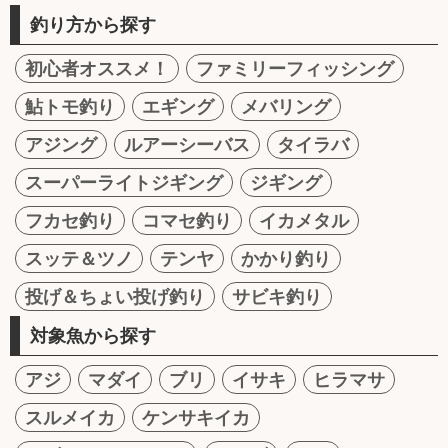
釣り方から探す
初心者オススメ！
ファミリーフィッシング
鮎トモ釣り
エギング
メバリング
アジング
ルアーシーバス
タイラバ
スーパーライトジギング
ジギング
フカセ釣り
コマセ釣り
イカメタル
スッテ＆ツノ
テンヤ
かかり釣り
投げ＆ちょい投げ釣り
サビキ釣り
対象魚から探す
アジ
マダイ
ブリ
イサキ
ヒラマサ
スルメイカ
ケンサキイカ