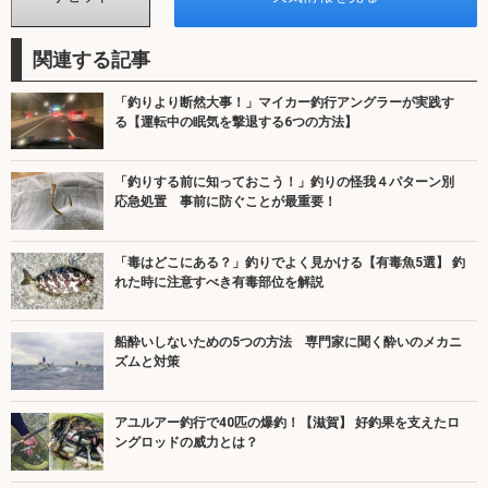
関連する記事
「釣りより断然大事！」マイカー釣行アングラーが実践す
る【運転中の眠気を撃退する6つの方法】
「釣りする前に知っておこう！」釣りの怪我４パターン別
応急処置 事前に防ぐことが最重要！
「毒はどこにある？」釣りでよく見かける【有毒魚5選】 釣
れた時に注意すべき有毒部位を解説
船酔いしないための5つの方法 専門家に聞く酔いのメカニ
ズムと対策
アユルアー釣行で40匹の爆釣！【滋賀】 好釣果を支えたロ
ングロッドの威力とは？