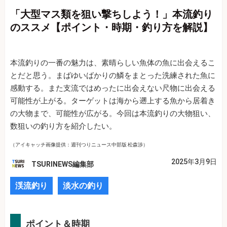
「大型マス類を狙い撃ちしよう！」本流釣り
のススメ【ポイント・時期・釣り方を解説】
本流釣りの一番の魅力は、素晴らしい魚体の魚に出会えるこ
とだと思う。まばゆいばかりの鱗をまとった洗練された魚に
感動する。また支流ではめったに出会えない尺物に出会える
可能性が上がる。ターゲットは海から遡上する魚から居着き
の大物まで、可能性が広がる。今回は本流釣りの大物狙い、
数狙いの釣り方を紹介したい。
（アイキャッチ画像提供：週刊つりニュース中部版 松森渉）
2025年3月9日
TSURINEWS編集部
渓流釣り
淡水の釣り
ポイント＆時期