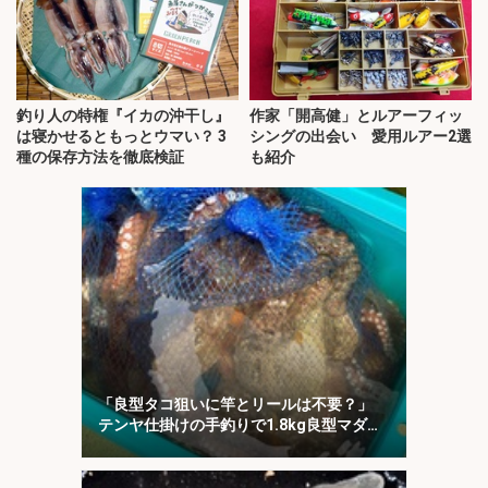
釣り人の特権『イカの沖干し』
作家「開高健」とルアーフィッ
は寝かせるともっとウマい？ 3
シングの出会い 愛用ルアー2選
種の保存方法を徹底検証
も紹介
「良型タコ狙いに竿とリールは不要？」
テンヤ仕掛けの手釣りで1.8kg良型マダ
コ！【川崎丸・東京湾】