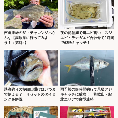
吉田康雄のザ・チャレンジへら
夜の琵琶湖で川エビ掬い スジ
ぶな【高原湖に行ってみよ
エビ・テナガエビ合わせて1時間
う！：第3回】
で62匹キャッチ！
渓流釣りの極細仕掛けはいつま
雨予報の短時間釣行で尺級アジ
で使える？ リセットのタイミ
キャッチに成功！ 和歌山・紀
ングを解説
北エリアで良型連発