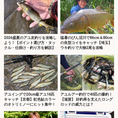
2026盛夏のアユ友釣りを攻略し
猛暑のびん沼川で86cm＆80cm
よう！【ポイント選び方・タッ
の良型コイをキャッチ【埼玉】
クル・仕掛け・釣り方を解説】
ウキ釣りで大物2尾を攻略
アユイングで20cm級アユ16匹
アユルアー釣行で40匹の爆釣！
キャッチ【京都】虹色鮎カラー
【滋賀】 好釣果を支えたロング
のオトリミノーにヒット集中！
ロッドの威力とは？