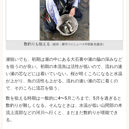
数釣りも狙える
（提供：週刊つりニュース中部版 松森渉）
瀬狙いでも、初期は瀬の中にある大石裏や瀬の脇の深みなど
を狙うのが良い。初期の本流魚は活性が低いので、流れの速
い瀬の芯などには着いていない。桜が咲くころになると水温
が上がり、魚の活性も上がる。流れの速い瀬の芯に着くの
で、そのころに流芯を狙う。
数を狙える時期は一般的に4〜5月ごろまで。5月を過ぎると
数釣りが難しくなる。そんなときは、水温が低い山間部の本
流上流部などの河川へ行くと、まだまだ数釣りが堪能でき
る。