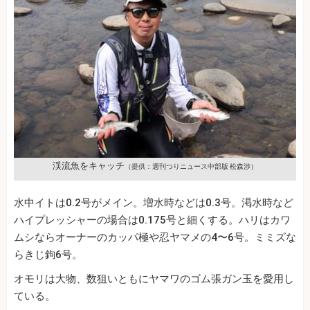
渓流魚をキャッチ
（提供：週刊つりニュース中部版 松森渉）
水中イトは0.2号がメイン。増水時などは0.3号。渇水時など
ハイプレッシャーの場合は0.175号と細くする。ハリはカワ
ムシならオーナーのカッパ極や忍ヤマメの4〜6号。ミミズな
らきじ鉤6号。
オモリは大物、数狙いともにヤマワのゴム張ガン玉を愛用し
ている。