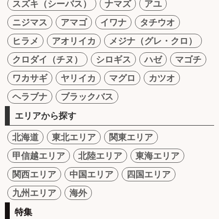
スズキ（シーバス）
ナマズ
アユ
ニジマス
アマゴ
イワナ
タチウオ
ヒラメ
アオリイカ
メジナ（グレ・クロ）
クロダイ（チヌ）
シロギス
ハゼ
マゴチ
ワカサギ
ヤリイカ
マグロ
カツオ
ヘラブナ
ブラックバス
エリアから探す
北海道
東北エリア
関東エリア
甲信越エリア
北陸エリア
東海エリア
関西エリア
中国エリア
四国エリア
九州エリア
海外
特集