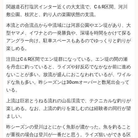
関越道石打塩沢インター近くの大支流で、C＆R区間、河川
敷公園、枝沢と、釣り人の楽園状態の支流。
本流との合流点から中流域には河原公園やエン堤があり、大
型ヤマメ、イワナとの一発勝負や、深場を時間をかけて探る
アングラー向け。駐車スペースもあるのでゆっくりと釣りが
楽しめる。
注目はC＆R区間でエン堤群になっている。エン堤の間の瀬
を丹念に釣っていると、ライズや好反応でなかなか前に進め
ないことが多い。放流が盛んにおこなわれているが、ワイル
ドな魚も多い。昨シーズンは30cmオーバーと数尾出会って
いる。
上流は巨岩とうねる流れの山岳渓流で、テクニカルな釣りが
楽しめる。なお、上流の釣りを楽しむのは経験者の同行が望
ましい。
昨シーズンの登川はとにかく魚影が濃かった。魚を釣ること
が重視の場合は登川が一番だと思う。ライズ狙いができる区