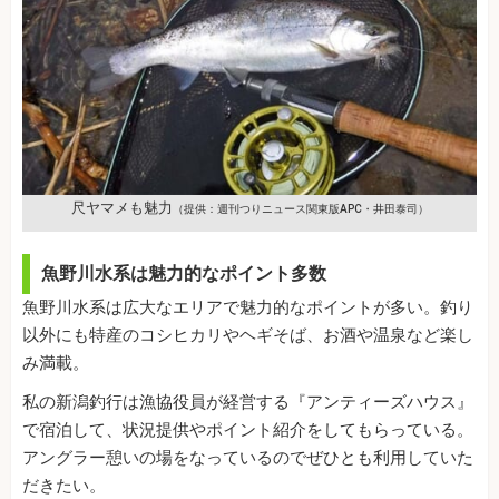
尺ヤマメも魅力
（提供：週刊つりニュース関東版APC・井田泰司）
魚野川水系は魅力的なポイント多数
魚野川水系は広大なエリアで魅力的なポイントが多い。釣り
以外にも特産のコシヒカリやヘギそば、お酒や温泉など楽し
み満載。
私の新潟釣行は漁協役員が経営する『アンティーズハウス』
で宿泊して、状況提供やポイント紹介をしてもらっている。
アングラー憩いの場をなっているのでぜひとも利用していた
だきたい。