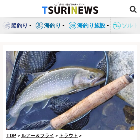
コ
ン
テ
船釣り
海釣り
海釣り施設
ソルト
ン
ツ
へ
ス
キ
ッ
プ
TOP
>
ルアー＆フライ
>
トラウト
>