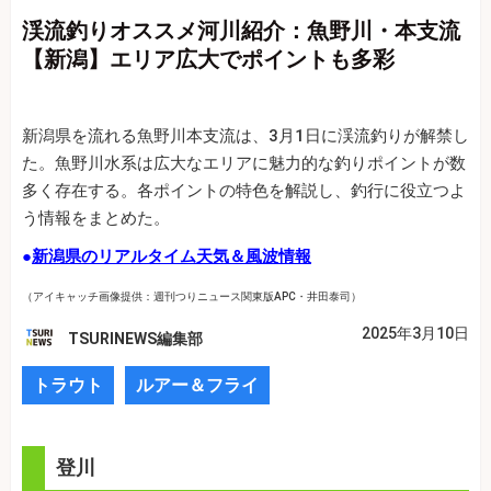
渓流釣りオススメ河川紹介：魚野川・本支流
【新潟】エリア広大でポイントも多彩
新潟県を流れる魚野川本支流は、3月1日に渓流釣りが解禁し
た。魚野川水系は広大なエリアに魅力的な釣りポイントが数
多く存在する。各ポイントの特色を解説し、釣行に役立つよ
う情報をまとめた。
●
新潟県のリアルタイム天気＆風波情報
（アイキャッチ画像提供：週刊つりニュース関東版APC・井田泰司）
2025年3月10日
TSURINEWS編集部
トラウト
ルアー＆フライ
登川