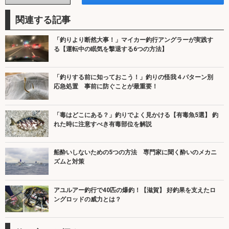
関連する記事
「釣りより断然大事！」マイカー釣行アングラーが実践す
る【運転中の眠気を撃退する6つの方法】
「釣りする前に知っておこう！」釣りの怪我４パターン別
応急処置 事前に防ぐことが最重要！
「毒はどこにある？」釣りでよく見かける【有毒魚5選】 釣
れた時に注意すべき有毒部位を解説
船酔いしないための5つの方法 専門家に聞く酔いのメカニ
ズムと対策
アユルアー釣行で40匹の爆釣！【滋賀】 好釣果を支えたロ
ングロッドの威力とは？