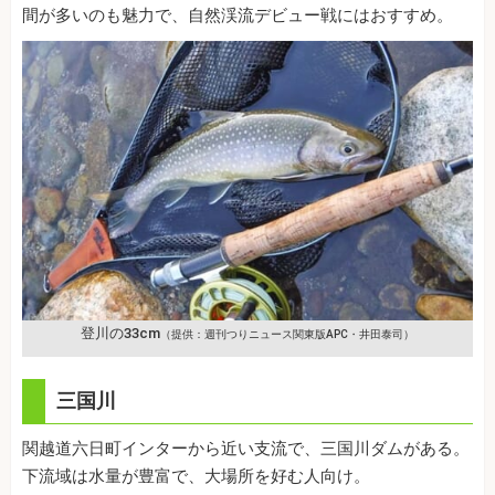
間が多いのも魅力で、自然渓流デビュー戦にはおすすめ。
登川の33cm
（提供：週刊つりニュース関東版APC・井田泰司）
三国川
関越道六日町インターから近い支流で、三国川ダムがある。
下流域は水量が豊富で、大場所を好む人向け。