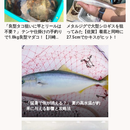
「良型タコ狙いに竿とリールは
メタルジグで大型シロギスを狙
不要？」 テンヤ仕掛けの手釣り
ってみた【佐賀】着底と同時に
で1.8kg良型マダコ！【川崎
27.5cmでかキスがヒット！
丸・東京湾】
「猛暑で魚が消える？」 夏の高水温が釣
果に与える影響と攻略法