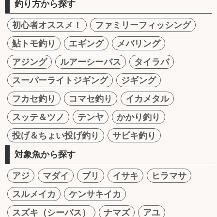
釣り方から探す
初心者オススメ！
ファミリーフィッシング
鮎トモ釣り
エギング
メバリング
アジング
ルアーシーバス
タイラバ
スーパーライトジギング
ジギング
フカセ釣り
コマセ釣り
イカメタル
スッテ＆ツノ
テンヤ
かかり釣り
投げ＆ちょい投げ釣り
サビキ釣り
対象魚から探す
アジ
マダイ
ブリ
イサキ
ヒラマサ
スルメイカ
ケンサキイカ
スズキ（シーバス）
ナマズ
アユ