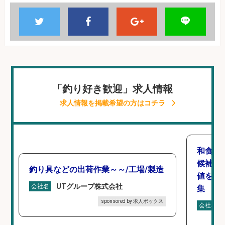
「釣り好き歓迎」求人情報
求人情報を掲載希望の方はコチラ
和食,
候補/
釣り具などの出荷作業～～/工場/製造
値を上
UTグループ株式会社
会社名
集
sponsored by 求人ボックス
会社名