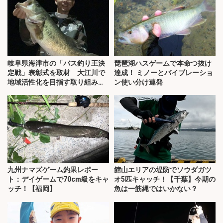
岐阜県海津市の「バス釣り王決
琵琶湖ハスゲームで本命つ抜け
定戦」表彰式を取材 大江川で
達成！ ミノーとバイブレーショ
地域活性化を目指す取り組みと
ン使い分け連発
は？
九州ナマズゲーム釣果レポー
館山エリアの堤防でソウダガツ
ト：デイゲームで70cm級をキャ
オ5匹キャッチ！【千葉】今期の
ッチ！【福岡】
魚は一筋縄ではいかない？