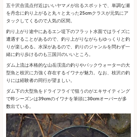
五十沢合流点付近はいいヤマメが出るスポットで、単調な瀬
を丹念に釣り上がると丸々と太った25cmクラスが元気にア
タックしてくるので人気の区間。
釣り上がり途中にあるエン堤下のフラット水面ではライズに
遭遇することがあるので、釣り上がりながらもゆっくりと釣
りが楽しめる。水深があるので、釣りのジャンルを問わず一
緒に釣り歩けるのも三国川のいいところ。
ダム上流は本格的な山岳渓流の釣りやバックウォーターの大
型魚と枝沢に力強く存在するイワナが魅力。なお、枝沢の釣
りには経験者の同行が望ましい。
ダム下の大型魚をドライフライで狙うのがエキサイティング
で昨シーズンは39cmのイワナを筆頭に30cmオーバーが多
数出ている。