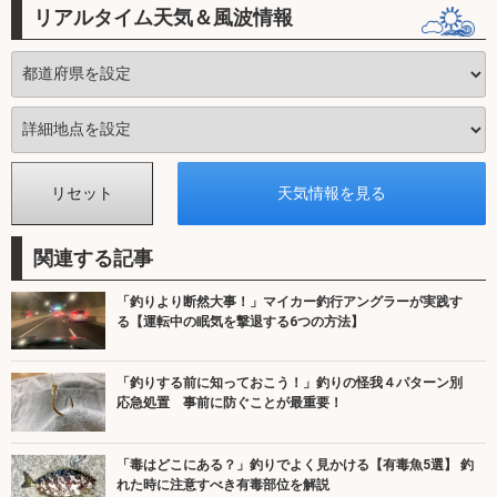
リアルタイム天気＆風波情報
関連する記事
「釣りより断然大事！」マイカー釣行アングラーが実践す
る【運転中の眠気を撃退する6つの方法】
「釣りする前に知っておこう！」釣りの怪我４パターン別
応急処置 事前に防ぐことが最重要！
「毒はどこにある？」釣りでよく見かける【有毒魚5選】 釣
れた時に注意すべき有毒部位を解説