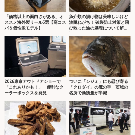
「価格以上の面白さがある」オ
魚介類の揚げ物は美味しいけど
ススメ海外製リール5選【高コス
油跳ねがち！ 破裂防止対策と飛
パ＆個性派モデル】
び散った油の処理について解
説！
2026東京アウトドアショーで
ついに「シジミ」にも忍び寄る
「これありかも！」 便利なク
「クロダイ」の魔の手 茨城の
ーラーボックスを発見
名所で漁獲量が半減