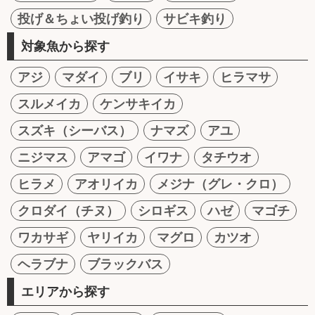
投げ＆ちょい投げ釣り
サビキ釣り
対象魚から探す
アジ
マダイ
ブリ
イサキ
ヒラマサ
スルメイカ
ケンサキイカ
スズキ（シーバス）
ナマズ
アユ
ニジマス
アマゴ
イワナ
タチウオ
ヒラメ
アオリイカ
メジナ（グレ・クロ）
クロダイ（チヌ）
シロギス
ハゼ
マゴチ
ワカサギ
ヤリイカ
マグロ
カツオ
ヘラブナ
ブラックバス
エリアから探す