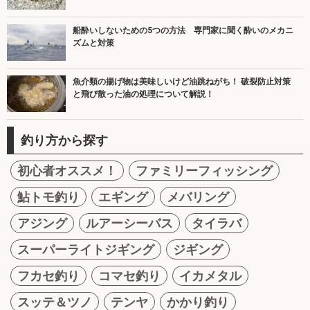
船酔いしないための5つの方法 専門家に聞く酔いのメカニ
ズムと対策
魚介類の揚げ物は美味しいけど油跳ねがち！ 破裂防止対策
と飛び散った油の処理について解説！
釣り方から探す
初心者オススメ！
ファミリーフィッシング
鮎トモ釣り
エギング
メバリング
アジング
ルアーシーバス
タイラバ
スーパーライトジギング
ジギング
フカセ釣り
コマセ釣り
イカメタル
スッテ＆ツノ
テンヤ
かかり釣り