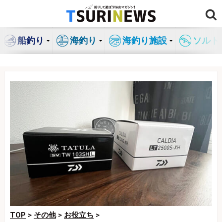
コ
ン
テ
船釣り
海釣り
海釣り施設
ソルト
ン
ツ
へ
ス
キ
ッ
プ
TOP
>
その他
>
お役立ち
>