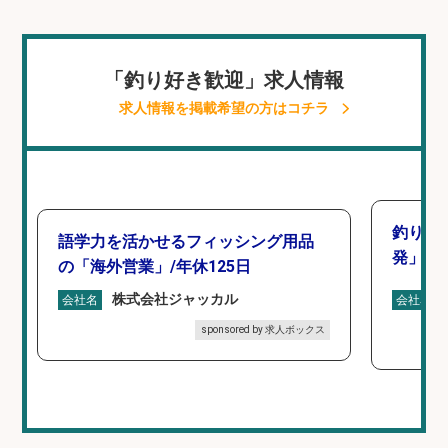
「釣り好き歓迎」求人情報
求人情報を掲載希望の方はコチラ
釣り好
語学力を活かせるフィッシング用品
発」/D
の「海外営業」/年休125日
株式会社ジャッカル
会社名
会社名
sponsored by 求人ボックス