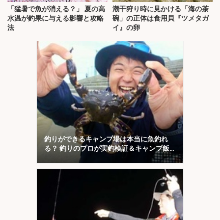
「猛暑で魚が消える？」 夏の高
潮干狩り時に見かける「海の茶
水温が釣果に与える影響と攻略
碗」の正体は食用貝『ツメタガ
法
イ』の卵
釣りができるキャンプ場は本当に魚釣れ
る？ 釣りのプロが実釣検証＆キャンプ飯
も満喫