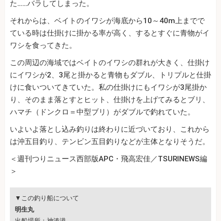
た……バラしてしまった。
それからは、ベイトのイワシが海底から10～40m上までで
ている時は仕掛けに掛かる率が高く、するとすぐに青物がイ
ワシを食ってきた。
この周辺の海域ではベイトのイワシの群れが大きく、仕掛け
にイワシが2、3尾と掛かると青物もダブル、トリプルと仕掛
けに食いついてきていた。私の仕掛けにもイワシが3尾掛か
り、そのまま落とすとヒット、仕掛けを上げてみるとブリ、
ハマチ（ドンクロ＝中型ブリ）がダブルで釣れていた。
いよいよ落とし込み釣りは終わりに近づいており、これから
は沖五目釣り、テンビン五目釣りなどが主体となりそうだ。
＜週刊つりニュース西部版APC・飛高宏佳／TSURINEWS編
＞
▼この釣り船について
明生丸
出船場所：神湊港