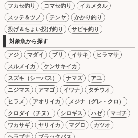
フカセ釣り
コマセ釣り
イカメタル
スッテ＆ツノ
テンヤ
かかり釣り
投げ＆ちょい投げ釣り
サビキ釣り
対象魚から探す
アジ
マダイ
ブリ
イサキ
ヒラマサ
スルメイカ
ケンサキイカ
スズキ（シーバス）
ナマズ
アユ
ニジマス
アマゴ
イワナ
タチウオ
ヒラメ
アオリイカ
メジナ（グレ・クロ）
クロダイ（チヌ）
シロギス
ハゼ
マゴチ
ワカサギ
ヤリイカ
マグロ
カツオ
ヘラブナ
ブラックバス