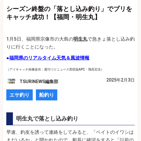
シーズン終盤の「落とし込み釣り」でブリを
キャッチ成功！【福岡・明生丸】
1月5日、福岡県宗像市の大島の
明生丸
で急きょ落とし込み釣
りに行くことになった。
●
福岡県のリアルタイム天気＆風波情報
（アイキャッチ画像提供：週刊つりニュース西部版APC・飛高宏佳）
2025年2月3日
TSURINEWS編集部
エサ釣り
船釣り
明生丸で落とし込み釣り
早速、釣友を誘って連絡をしてみると、「ベイトのイワシは
まだいるか」と聞かれたので、船長に確認をすると「以前の