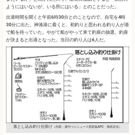
ようにはいないが、いる所にはいる」とのことだった。
出港時間を聞くと午前6時30分とのことなので、自宅を4時
30分に出た。神湊港に着くと、初釣りと思われる釣り人が港
で船を待っていた。やがて船がやって来て釣座の抽選。釣座
が決まると出港となった。当日の釣り人は6人だ。
落とし込み釣り仕掛け
（作図：週刊つりニュース西部版APC・飛高宏佳）