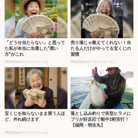
「どうせ当たらない」と思って
売り場じゃ教えてくれない！当
た私が本当に当選した“買い
たる人だけがやってる宝くじの
方”がこれ
習慣
PR(合同会社デジタルファーム )
PR(合同会社デジタルファーム )
宝くじを知らないまま買う人ほ
落とし込み釣りで良型ヒラメに
ど、外れ続けます
ブリが好反応で船中2桁安打！
【福岡・明生丸】
PR(合同会社デジタルファーム)