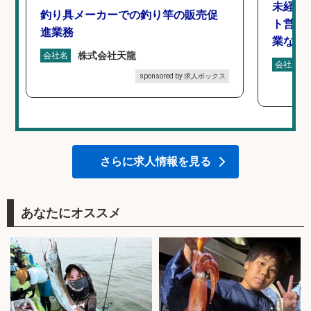
未経験
釣り具メーカーでの釣り竿の販売促
ト営業
進業務
業なし
株式会社天龍
会社名
会社名
sponsored by 求人ボックス
さらに求人情報を見る
あなたにオススメ