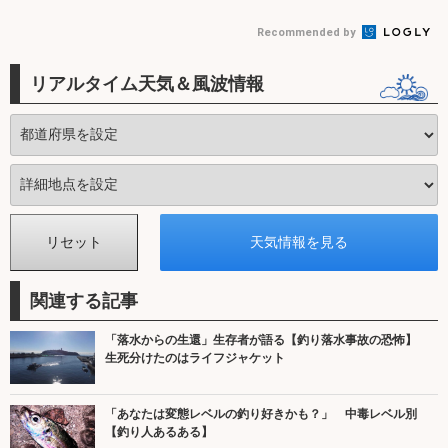
Recommended by
リアルタイム天気＆風波情報
関連する記事
「落水からの生還」生存者が語る【釣り落水事故の恐怖】
生死分けたのはライフジャケット
「あなたは変態レベルの釣り好きかも？」 中毒レベル別
【釣り人あるある】