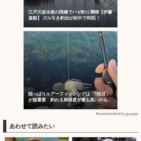
江戸川放水路の桟橋でハゼ釣り満喫【伊藤
遊船】 ズル引き釣法が的中で80匹！
陸っぱりルアーフィッシングは「1投目」
が超重要 釣れる期待度が最も高いのも
「1投目」！
Recommended by