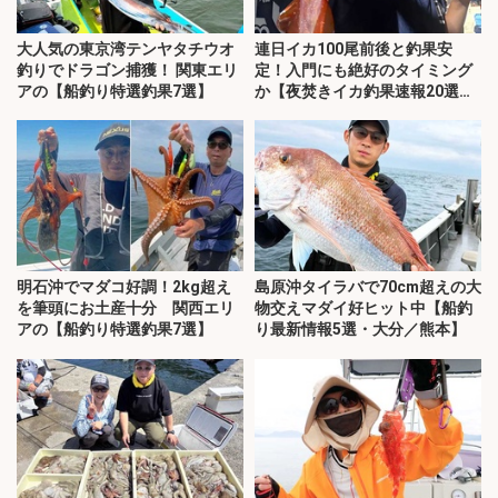
大人気の東京湾テンヤタチウオ
連日イカ100尾前後と釣果安
釣りでドラゴン捕獲！ 関東エリ
定！入門にも絶好のタイミング
アの【船釣り特選釣果7選】
か【夜焚きイカ釣果速報20選・
福岡】
明石沖でマダコ好調！2kg超え
島原沖タイラバで70cm超えの大
を筆頭にお土産十分 関西エリ
物交えマダイ好ヒット中【船釣
アの【船釣り特選釣果7選】
り最新情報5選・大分／熊本】