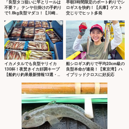
「良型タコ狙いに竿とリールは
早朝3時間限定のボート釣りでシ
不要？」 テンヤ仕掛けの手釣り
ロギスを快釣！【兵庫】ゲスト
で1.8kg良型マダコ！【川崎
交じりでヒット多発
丸・東京湾】
イカメタルでも良型ヤリイカ
船シロギス釣りで平均20cm級の
130杯！夜焚きイカ好調キープ
良型本命が連発！【東京湾】ハ
【船釣り釣果最新情報13選・玄
イブリッドクロスに好反応
界灘】