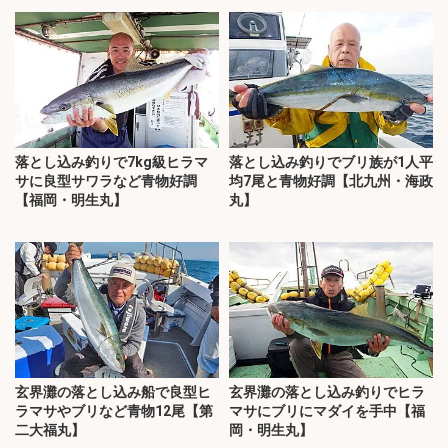
落とし込み釣りで7kg級ヒラマ
落とし込み釣りでブリ族が1人平
サに良型サワラなど青物好調
均7尾と青物好調【北九州・海政
【福岡・明生丸】
丸】
玄界灘の落とし込み船で良型ヒ
玄界灘の落とし込み釣りでヒラ
ラマサやブリなど青物12尾【第
マサにブリにマダイを手中【福
二大福丸】
岡・明生丸】