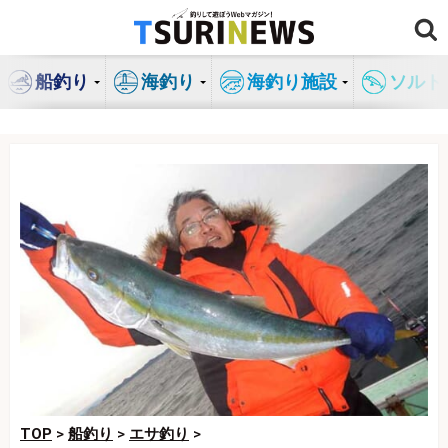
コ
ン
テ
船釣り
海釣り
海釣り施設
ソルト
ン
ツ
へ
ス
キ
ッ
プ
TOP
>
船釣り
>
エサ釣り
>