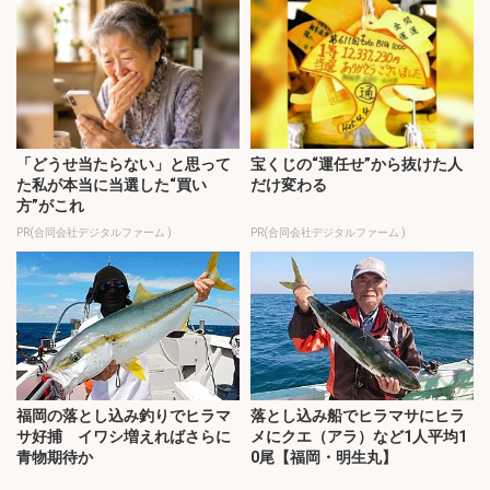
「どうせ当たらない」と思って
宝くじの“運任せ”から抜けた人
た私が本当に当選した“買い
だけ変わる
方”がこれ
PR(合同会社デジタルファーム )
PR(合同会社デジタルファーム )
福岡の落とし込み釣りでヒラマ
落とし込み船でヒラマサにヒラ
サ好捕 イワシ増えればさらに
メにクエ（アラ）など1人平均1
青物期待か
0尾【福岡・明生丸】