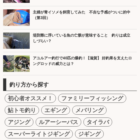
主婦が青イソメを飼育してみた 不吉な予感がついに的中
（第3回）
堤防際に浮いている魚の亡骸が意味すること 釣りは成立
しづらい？
アユルアー釣行で40匹の爆釣！【滋賀】 好釣果を支えたロ
ングロッドの威力とは？
釣り方から探す
初心者オススメ！
ファミリーフィッシング
鮎トモ釣り
エギング
メバリング
アジング
ルアーシーバス
タイラバ
スーパーライトジギング
ジギング