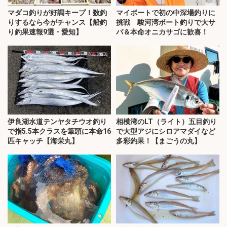
マダコ釣りが好調キープ！数釣
マイボートで初の中深場釣りに
りするなら今がチャンス【船釣
挑戦 駿河湾ボート釣りで大サ
り釣果速報9選・愛知】
バ＆本命オニカサゴに歓喜！
伊良湖水道テンヤタチウオ釣り
相模湾のLT（ライト）五目釣り
で指5.5本クラスを筆頭に本命16
で大型アジにシロアマダイなど
匹キャッチ【海栄丸】
多彩釣果！【まごうの丸】