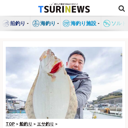
コ
ン
テ
船釣り
海釣り
海釣り施設
ソルト
ン
ツ
へ
ス
キ
ッ
プ
TOP
>
船釣り
>
エサ釣り
>