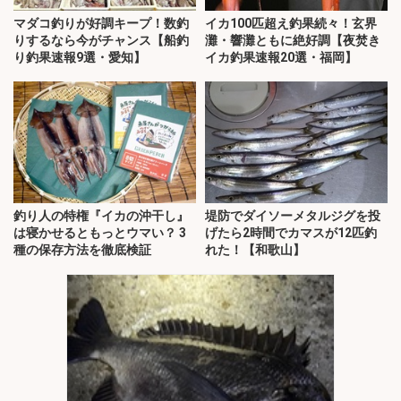
マダコ釣りが好調キープ！数釣
イカ100匹超え釣果続々！玄界
りするなら今がチャンス【船釣
灘・響灘ともに絶好調【夜焚き
り釣果速報9選・愛知】
イカ釣果速報20選・福岡】
釣り人の特権『イカの沖干し』
堤防でダイソーメタルジグを投
は寝かせるともっとウマい？ 3
げたら2時間でカマスが12匹釣
種の保存方法を徹底検証
れた！【和歌山】