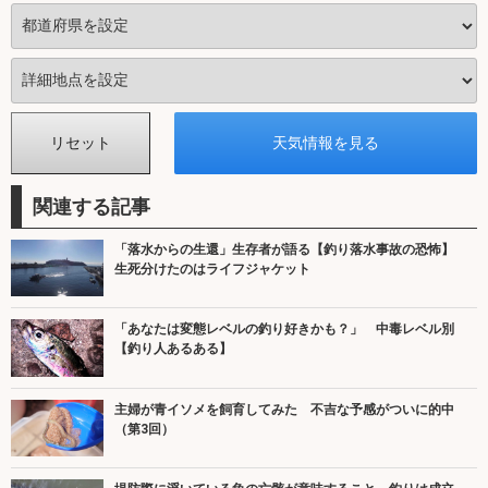
関連する記事
「落水からの生還」生存者が語る【釣り落水事故の恐怖】
生死分けたのはライフジャケット
「あなたは変態レベルの釣り好きかも？」 中毒レベル別
【釣り人あるある】
主婦が青イソメを飼育してみた 不吉な予感がついに的中
（第3回）