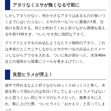
アタリなくエサが無くなる寸前に
しかしアタリがない。何か小さなアタリはあるものの食いつ
くまでにはいたらない。エサのサバもついに最後の1尾、仕
掛けを投入する。何とか釣れてくれと祈りながら満潮を迎え
る午前11時すぎ、ついにサオ先に強烈なアタリ。
グイグイとエサをのみ込むようなヒラメ独特のアタリ。これ
は本命だとニヤニヤしながらエサのサバをのみ込んだイメー
ジしながらアワセを入れる。ついに魚が掛かった。水深40m
ほどの場所から慎重にリールを巻き上げていく。
良型ヒラメが浮上！
途中で外れるなよと祈りながらゆっくりゆっくりと巻く。水
面を割って現れたのは先日バラしてしまったヒラメではない
かと思うくらい同じサイズのヒラメだった。無事タモに入
れ、船に上げた際、ついヒラメに「おかえり」と言ってしま
った。