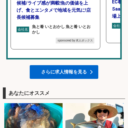
EC事
候補/ライブ感が満載!魚の価値を上
Saa
げ、食とエンタメで地域を元気に!店
場上場
長候補募集
会社名
魚と肴 いとおかし 魚と肴 いとお
会社名
かし
sponsored by 求人ボックス
さらに求人情報を見る
あなたにオススメ