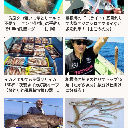
「良型タコ狙いに竿とリールは
相模湾のLT（ライト）五目釣り
不要？」 テンヤ仕掛けの手釣り
で大型アジにシロアマダイなど
で1.8kg良型マダコ！【川崎
多彩釣果！【まごうの丸】
丸・東京湾】
イカメタルでも良型ヤリイカ
相模湾の船キス釣りでトップ45
130杯！夜焚きイカ好調キープ
尾【ちがさき丸】振分け仕掛け
【船釣り釣果最新情報13選・玄
に好反応！
界灘】