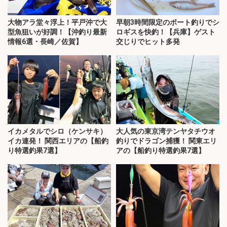
大物アラ堂々浮上！平戸沖で大
早朝3時間限定のボート釣りでシ
型魚狙いが好調！【沖釣り最新
ロギスを快釣！【兵庫】ゲスト
情報6選・長崎／佐賀】
交じりでヒット多発
イカメタルでシロ（ケンサキ）
大人気の東京湾テンヤタチウオ
イカ連発！ 関西エリアの【船釣
釣りでドラゴン捕獲！ 関東エリ
り特選釣果7選】
アの【船釣り特選釣果7選】