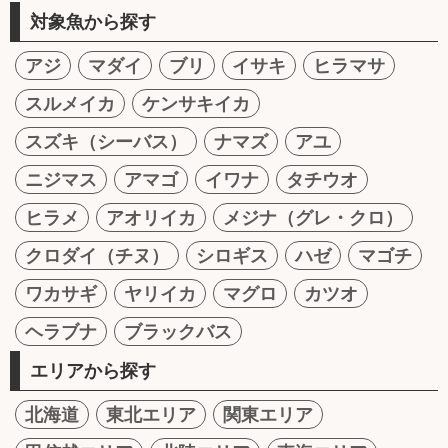
対象魚から探す
アジ
マダイ
ブリ
イサキ
ヒラマサ
スルメイカ
ケンサキイカ
スズキ（シーバス）
ナマズ
アユ
ニジマス
アマゴ
イワナ
タチウオ
ヒラメ
アオリイカ
メジナ（グレ・クロ）
クロダイ（チヌ）
シロギス
ハゼ
マゴチ
ワカサギ
ヤリイカ
マグロ
カツオ
ヘラブナ
ブラックバス
エリアから探す
北海道
東北エリア
関東エリア