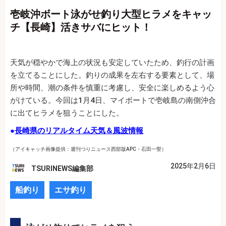
壱岐沖ボート泳がせ釣り大型ヒラメをキャッ
チ【長崎】活きサバにヒット！
天気が穏やかで海上の状況も安定していたため、釣行の計画
を立てることにした。釣りの成果を左右する要素として、場
所や時間、潮の条件を慎重に考慮し、安全に楽しめるよう心
がけている。今回は1月4日、マイボートで壱岐島の南側沖合
に出てヒラメを狙うことにした。
●
長崎県のリアルタイム天気＆風波情報
（アイキャッチ画像提供：週刊つりニュース西部版APC・石田一聖）
2025年2月6日
TSURINEWS編集部
船釣り
エサ釣り