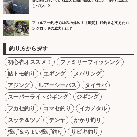
堤防際に浮いている魚の亡骸が意味すること 釣りは成立
しづらい？
アユルアー釣行で40匹の爆釣！【滋賀】 好釣果を支えたロ
ングロッドの威力とは？
釣り方から探す
初心者オススメ！
ファミリーフィッシング
鮎トモ釣り
エギング
メバリング
アジング
ルアーシーバス
タイラバ
スーパーライトジギング
ジギング
フカセ釣り
コマセ釣り
イカメタル
スッテ＆ツノ
テンヤ
かかり釣り
投げ＆ちょい投げ釣り
サビキ釣り