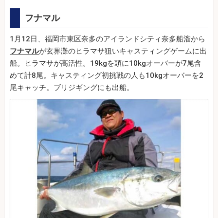
フナマル
1月12日、福岡市東区奈多のアイランドシティ奈多船溜から
フナマル
が玄界灘のヒラマサ狙いキャスティングゲームに出
船。ヒラマサが高活性。19kgを頭に10kgオーバーが7尾含
めて計8尾。キャスティング初挑戦の人も10kgオーバーを2
尾キャッチ。ブリジギングにも出船。