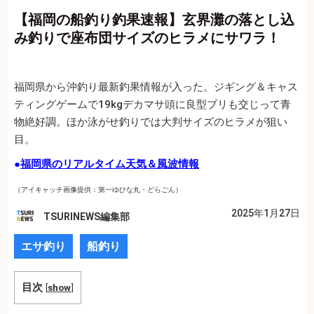
【福岡の船釣り釣果速報】玄界灘の落とし込
み釣りで座布団サイズのヒラメにサワラ！
福岡県から沖釣り最新釣果情報が入った。ジギング＆キャス
ティングゲームで19kgデカマサ頭に良型ブリも交じって青
物絶好調。ほか泳がせ釣りでは大判サイズのヒラメが狙い
目。
●
福岡県のリアルタイム天気＆風波情報
（アイキャッチ画像提供：第一ゆひな丸・どらごん）
2025年1月27日
TSURINEWS編集部
エサ釣り
船釣り
目次
[
show
]