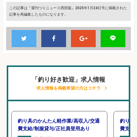
この記事は『週刊つりニュース西部版』2025年1月24日号に掲載された
記事を再編集したものになります。
「釣り好き歓迎」求人情報
求人情報を掲載希望の方はコチラ
釣り具のかんたん軽作業/高収入/交通
釣り具
費支給/制服貸与/正社員登用あり
費支給