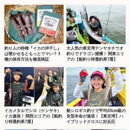
釣り人の特権『イカの沖干し』
大人気の東京湾テンヤタチウオ
は寝かせるともっとウマい？ 3
釣りでドラゴン捕獲！ 関東エリ
種の保存方法を徹底検証
アの【船釣り特選釣果7選】
イカメタルでシロ（ケンサキ）
船シロギス釣りで平均20cm級の
イカ連発！ 関西エリアの【船釣
良型本命が連発！【東京湾】ハ
り特選釣果7選】
イブリッドクロスに好反応