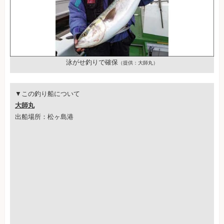
泳がせ釣りで確保
（提供：大師丸）
▼この釣り船について
大師丸
出船場所：松ヶ島港