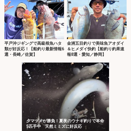
平戸沖ジギングで高級根魚ハタ
金洲五目釣りで美味魚アオダイ
類が好反応！【船釣り最新情報6
＆ヒメダイ快釣【船釣り釣果速
選・長崎／佐賀】
報8選・愛知／静岡】
夕マヅメが勝負！夏夜のウナギ釣りで本命
5匹手中 天然ミミズに好反応