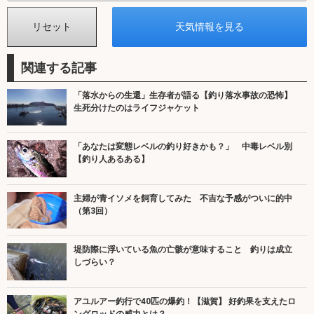
関連する記事
「落水からの生還」生存者が語る【釣り落水事故の恐怖】
生死分けたのはライフジャケット
「あなたは変態レベルの釣り好きかも？」 中毒レベル別
【釣り人あるある】
主婦が青イソメを飼育してみた 不吉な予感がついに的中
（第3回）
堤防際に浮いている魚の亡骸が意味すること 釣りは成立
しづらい？
アユルアー釣行で40匹の爆釣！【滋賀】 好釣果を支えたロ
ングロッドの威力とは？