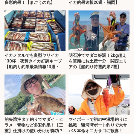
多彩釣果！【まごうの丸】
イカ釣果速報20選・福岡】
イカメタルでも良型ヤリイカ
明石沖でマダコ好調！2kg超え
130杯！夜焚きイカ好調キープ
を筆頭にお土産十分 関西エリ
【船釣り釣果最新情報13選・玄
アの【船釣り特選釣果7選】
界灘】
的矢湾沖タテ釣りでマダイ・ヒ
マイボートで初の中深場釣りに
ラメ・青物など多彩釣果！【三
挑戦 駿河湾ボート釣りで大サ
重】仕掛けの使い分けが奏功？
バ＆本命オニカサゴに歓喜！