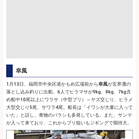
幸風
1月13日、福岡市中央区港かもめ広場前から
幸風
が玄界灘の
落とし込み釣りに出船。6人でヒラマサが9kg、8kg、7kg含
め船中10尾以上にワラサ（中型ブリ）～ヤズ交じり、ヒラメ
大型交じり5尾、サワラ4尾。船長は「イワシが大量に入って
いた」と話し、青物のバラシも多発している。また、サンマ
が入って来ており、これからブリ狙いもジギングで期待大。