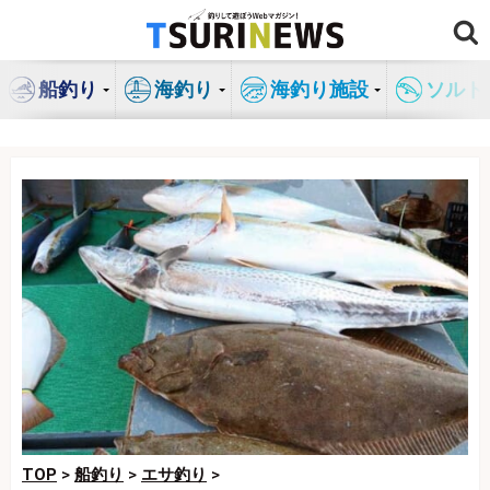
コ
ン
テ
船釣り
海釣り
海釣り施設
ソルト
ン
ツ
へ
ス
キ
ッ
プ
TOP
>
船釣り
>
エサ釣り
>