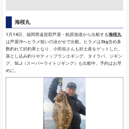
海桜丸
1月14日、福岡県遠賀郡芦屋・柏原漁港から出船する
海桜丸
は芦屋沖へヒラメ狙いの泳がせで出船。ヒラメは3kg含め多
数釣れて好釣果となり、小田垣さんも好土産をゲットした。
落とし込み釣りやティップランエギング、タイラバ、ジギン
グ、SLJ（スーパーライトジギング）も出船中。予約はお早
めに。