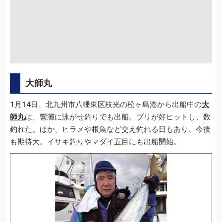
大師丸
1月14日、北九州市八幡東区枝光の松ヶ島港から出船中の
大
師丸
は、響灘に泳がせ釣りでも出船。ブリが好ヒットし、数
釣れた。ほか、ヒラメや根魚など交え釣れる日もあり、今後
も期待大。イサキ釣りやマダイ五目にも出船開始。