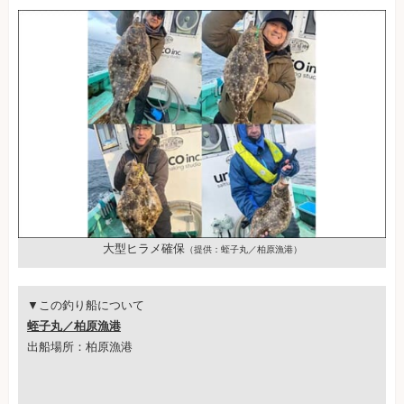
大型ヒラメ確保
（提供：蛭子丸／柏原漁港）
▼この釣り船について
蛭子丸／柏原漁港
出船場所：柏原漁港