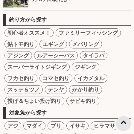
釣り方から探す
初心者オススメ！
ファミリーフィッシング
鮎トモ釣り
エギング
メバリング
アジング
ルアーシーバス
タイラバ
スーパーライトジギング
ジギング
フカセ釣り
コマセ釣り
イカメタル
スッテ＆ツノ
テンヤ
かかり釣り
投げ＆ちょい投げ釣り
サビキ釣り
対象魚から探す
アジ
マダイ
ブリ
イサキ
ヒラマサ