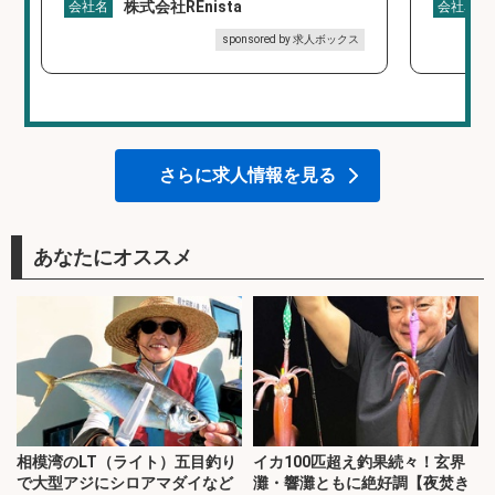
株式会社REnista
会社名
会社名
sponsored by 求人ボックス
さらに求人情報を見る
あなたにオススメ
相模湾のLT（ライト）五目釣り
イカ100匹超え釣果続々！玄界
で大型アジにシロアマダイなど
灘・響灘ともに絶好調【夜焚き