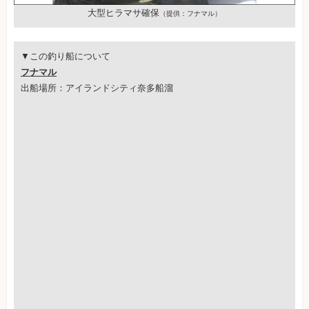
大型ヒラマサ確保
（提供：フナマル）
▼この釣り船について
フナマル
出船場所：アイランドシティ奈多船溜