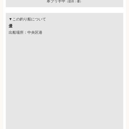
寒ブリ手中
（提供：優）
▼この釣り船について
優
出船場所：中央区港