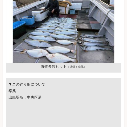
青物多数ヒット
（提供：幸風）
▼この釣り船について
幸風
出船場所：中央区港