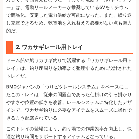
ー」は、電動リールメーカーが推奨している6Vをリチウム
で商品化。安定した電力供給が可能になった。また、繰り返
し充電できるため、乾電池を入れ替える必要がない点も魅力
的だ。
2. ワカサギレール用トレイ
ドーム船や船ワカサギ釣りで活躍する「ワカサギレール用ト
レイ」は、釣り座周りを効率よく整理するために設計された
トレイだ。
BMOジャパンの「つりピタレールシステム」をベースにし
たこのトレイは、従来の問題点であった仕掛けの引っ掛かり
やすさや位置の低さを改善。レールシステムに特化したデザ
インで、ワカサギ釣りに必要なアイテムをスムーズに操作で
きるよう配慮されている。
このトレイの登場により、釣り場での作業効率が向上し、快
適な釣り時間をサポートするアイテムとなっている。