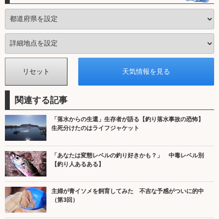
関連する記事
「落水からの生還」生存者が語る【釣り落水事故の恐怖】
生死分けたのはライフジャケット
「あなたは変態レベルの釣り好きかも？」 中毒レベル別
【釣り人あるある】
主婦が青イソメを飼育してみた 不吉な予感がついに的中
（第3回）