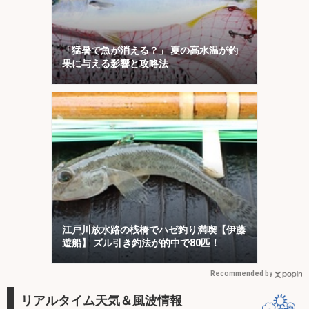
「猛暑で魚が消える？」 夏の高水温が釣
果に与える影響と攻略法
江戸川放水路の桟橋でハゼ釣り満喫【伊藤
遊船】 ズル引き釣法が的中で80匹！
Recommended by
リアルタイム天気＆風波情報