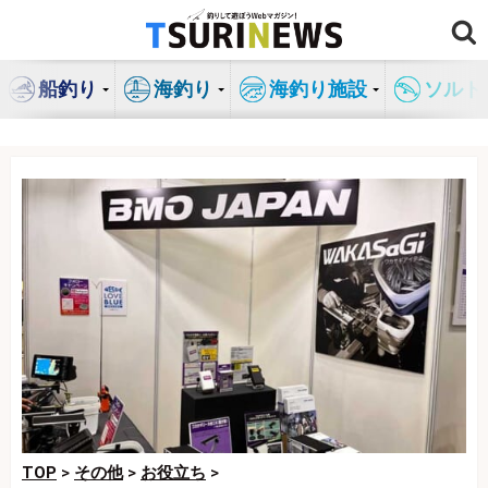
コ
ン
テ
船釣り
海釣り
海釣り施設
ソルト
ン
ツ
へ
ス
キ
ッ
プ
TOP
>
その他
>
お役立ち
>