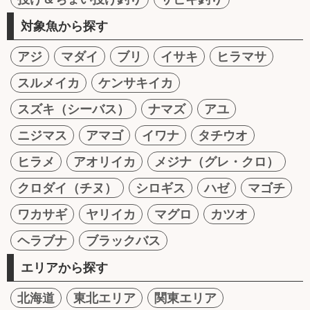
対象魚から探す
アジ
マダイ
ブリ
イサキ
ヒラマサ
スルメイカ
ケンサキイカ
スズキ（シーバス）
ナマズ
アユ
ニジマス
アマゴ
イワナ
タチウオ
ヒラメ
アオリイカ
メジナ（グレ・クロ）
クロダイ（チヌ）
シロギス
ハゼ
マゴチ
ワカサギ
ヤリイカ
マグロ
カツオ
ヘラブナ
ブラックバス
エリアから探す
北海道
東北エリア
関東エリア