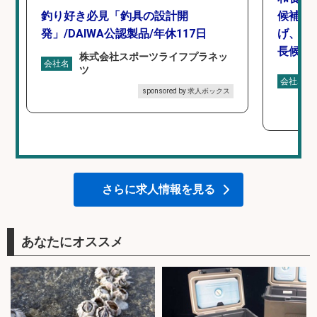
釣り好き必見「釣具の設計開
候補/
発」/DAIWA公認製品/年休117日
げ、食
長候補
株式会社スポーツライフプラネッ
会社名
ツ
会社名
sponsored by 求人ボックス
さらに求人情報を見る
あなたにオススメ