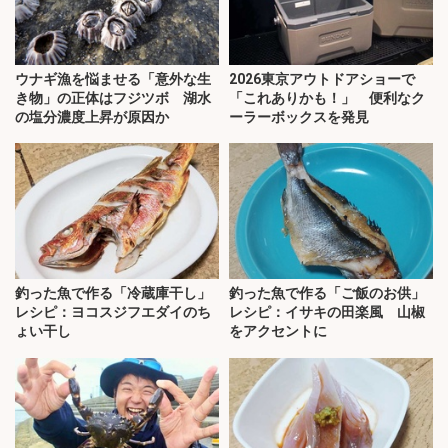
ウナギ漁を悩ませる「意外な生
2026東京アウトドアショーで
き物」の正体はフジツボ 湖水
「これありかも！」 便利なク
の塩分濃度上昇が原因か
ーラーボックスを発見
釣った魚で作る「冷蔵庫干し」
釣った魚で作る「ご飯のお供」
レシピ：ヨコスジフエダイのち
レシピ：イサキの田楽風 山椒
ょい干し
をアクセントに