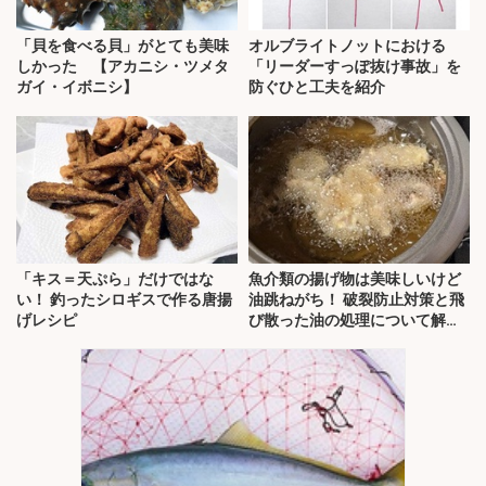
「貝を食べる貝」がとても美味
オルブライトノットにおける
しかった 【アカニシ・ツメタ
「リーダーすっぽ抜け事故」を
ガイ・イボニシ】
防ぐひと工夫を紹介
「キス＝天ぷら」だけではな
魚介類の揚げ物は美味しいけど
い！ 釣ったシロギスで作る唐揚
油跳ねがち！ 破裂防止対策と飛
げレシピ
び散った油の処理について解
説！