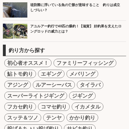
堤防際に浮いている魚の亡骸が意味すること 釣りは成立
しづらい？
アユルアー釣行で40匹の爆釣！【滋賀】 好釣果を支えたロ
ングロッドの威力とは？
釣り方から探す
初心者オススメ！
ファミリーフィッシング
鮎トモ釣り
エギング
メバリング
アジング
ルアーシーバス
タイラバ
スーパーライトジギング
ジギング
フカセ釣り
コマセ釣り
イカメタル
スッテ＆ツノ
テンヤ
かかり釣り
投げ＆ちょい投げ釣り
サビキ釣り