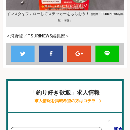
インスタをフォローしてステッカーをもらおう！
（提供：TSURINEWS編集
部・河野）
＜河野陸／TSURINEWS編集部＞
「釣り好き歓迎」求人情報
求人情報を掲載希望の方はコチラ
和食,