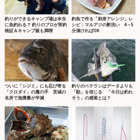
釣りができるキャンプ場は本当
釣魚で作る「刺身アレンジ」レ
に魚釣れる？ 釣りのプロが実釣
シピ：マルアジの酢洗い 4～5
検証＆キャンプ飯も満喫
分漬ければOK
ついに「シジミ」にも忍び寄る
釣りのベテランはデータよりも
「クロダイ」の魔の手 茨城の
「勘」を信じる 「今日は釣れ
名所で漁獲量が半減
そう」の感覚とは？