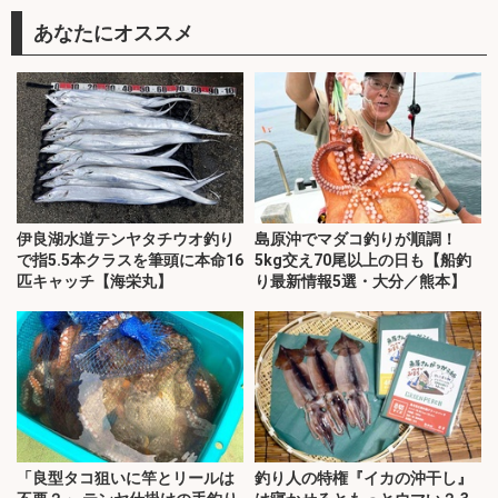
あなたにオススメ
伊良湖水道テンヤタチウオ釣り
島原沖でマダコ釣りが順調！
で指5.5本クラスを筆頭に本命16
5kg交え70尾以上の日も【船釣
匹キャッチ【海栄丸】
り最新情報5選・大分／熊本】
「良型タコ狙いに竿とリールは
釣り人の特権『イカの沖干し』