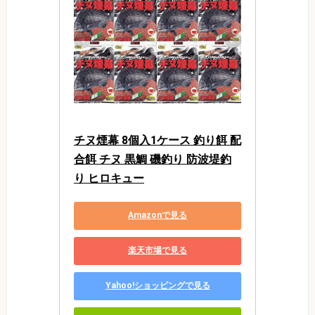
チヌ煙幕 8個入1ケース 釣り餌 配
合餌 チヌ 黒鯛 磯釣り 防波堤釣
り ヒロキュー
Amazonで見る
楽天市場で見る
Yahoo!ショッピングで見る