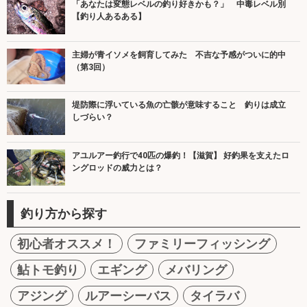
「あなたは変態レベルの釣り好きかも？」 中毒レベル別
【釣り人あるある】
主婦が青イソメを飼育してみた 不吉な予感がついに的中
（第3回）
堤防際に浮いている魚の亡骸が意味すること 釣りは成立
しづらい？
アユルアー釣行で40匹の爆釣！【滋賀】 好釣果を支えたロ
ングロッドの威力とは？
釣り方から探す
初心者オススメ！
ファミリーフィッシング
鮎トモ釣り
エギング
メバリング
アジング
ルアーシーバス
タイラバ