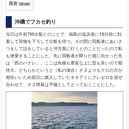
目次
[
show
]
沖磯でフカセ釣り
当日は午前7時出船とのことで、福島の塩浜港に10分前に到
着して荷物を下ろして出船を待つ。その間に同船者にあいさ
つをして話をしていると沖方面に行くとのことだったので私
も便乗することにした。先に同船者が降りた後に向かった先
は「西のハナレ」。ここは魚種も豊富な上に型も良いので期
待大。どちらかというと（私の場合）チヌよりもクロの方が
相性いいため前日に購入していたオキアミにグレゼロを混ぜ
合わせて、チヌ煙幕は予備としてとっておくことにした。