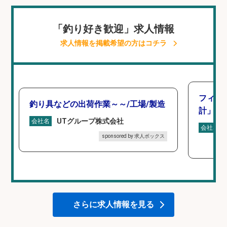
「釣り好き歓迎」求人情報
求人情報を掲載希望の方はコチラ
フィッ
釣り具などの出荷作業～～/工場/製造
計」
UTグループ株式会社
会社名
会社名
sponsored by 求人ボックス
さらに求人情報を見る