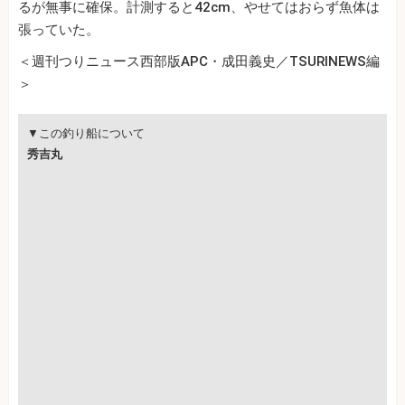
るが無事に確保。計測すると42cm、やせてはおらず魚体は
張っていた。
＜週刊つりニュース西部版APC・成田義史／TSURINEWS編
＞
▼この釣り船について
秀吉丸