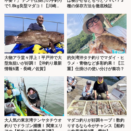
不要？」 テンヤ仕掛けの手釣り
は寝かせるともっとウマい？ 3
で1.8kg良型マダコ！【川崎
種の保存方法を徹底検証
丸・東京湾】
大物アラ堂々浮上！平戸沖で大
的矢湾沖タテ釣りでマダイ・ヒ
型魚狙いが好調！【沖釣り最新
ラメ・青物など多彩釣果！【三
情報6選・長崎／佐賀】
重】仕掛けの使い分けが奏功？
大人気の東京湾テンヤタチウオ
マダコ釣りが好調キープ！数釣
釣りでドラゴン捕獲！ 関東エリ
りするなら今がチャンス【船釣