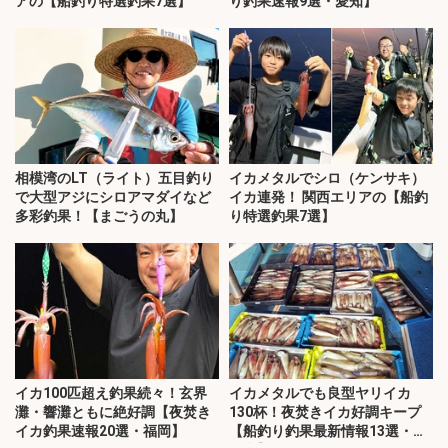
アの【船釣り特選釣果7選】
り釣果速報9選・愛知】
相模湾のLT（ライト）五目釣り
イカメタルでシロ（ケンサキ）
で大型アジにシロアマダイなど
イカ連発！ 関西エリアの【船釣
多彩釣果！【まごうの丸】
り特選釣果7選】
イカ100匹超え釣果続々！玄界
イカメタルでも良型ヤリイカ
灘・響灘ともに絶好調【夜焚き
130杯！夜焚きイカ好調キープ
イカ釣果速報20選・福岡】
【船釣り釣果最新情報13選・玄