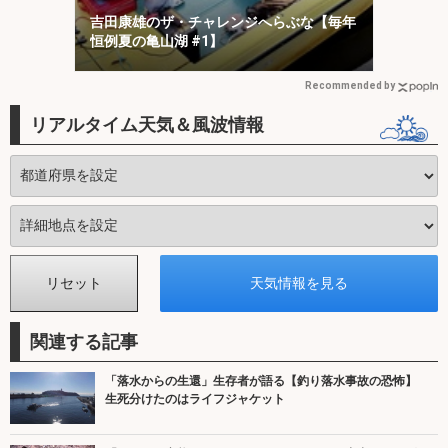
吉田康雄のザ・チャレンジへらぶな【毎年
恒例夏の亀山湖 #1】
Recommended by
リアルタイム天気＆風波情報
関連する記事
「落水からの生還」生存者が語る【釣り落水事故の恐怖】
生死分けたのはライフジャケット