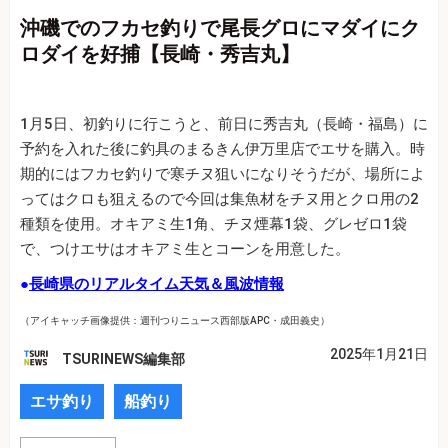
沖磯でのフカセ釣りで尾長グロにマダイにク
ロダイを好捕【長崎・秀吉丸】
1月5日、初釣りに行こうと、前日に秀吉丸（長崎・福島）に
予約を入れた後に釣具のまるきん伊万里店でエサを購入。時
期的にはフカセ釣りで寒チヌ狙いになりそうだが、場所によ
ってはクロも狙えるので今回は集魚材をチヌ用とクロ用の2
種類を使用。オキアミ生1角、チヌ煙幕1袋、グレゼロ1袋
で、つけエサはオキアミ生とコーンを用意した。
●
長崎県のリアルタイム天気＆風波情報
（アイキャッチ画像提供：週刊つりニュース西部版APC・成田義史）
2025年1月21日
TSURINEWS編集部
エサ釣り
船釣り