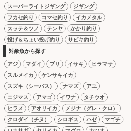
スーパーライトジギング
ジギング
フカセ釣り
コマセ釣り
イカメタル
スッテ＆ツノ
テンヤ
かかり釣り
投げ＆ちょい投げ釣り
サビキ釣り
対象魚から探す
アジ
マダイ
ブリ
イサキ
ヒラマサ
スルメイカ
ケンサキイカ
スズキ（シーバス）
ナマズ
アユ
ニジマス
アマゴ
イワナ
タチウオ
ヒラメ
アオリイカ
メジナ（グレ・クロ）
クロダイ（チヌ）
シロギス
ハゼ
マゴチ
ワカサギ
ヤリイカ
マグロ
カツオ