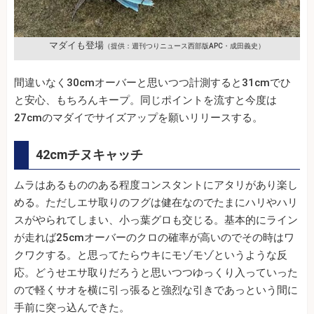
マダイも登場
（提供：週刊つりニュース西部版APC・成田義史）
間違いなく30cmオーバーと思いつつ計測すると31cmでひ
と安心、もちろんキープ。同じポイントを流すと今度は
27cmのマダイでサイズアップを願いリリースする。
42cmチヌキャッチ
ムラはあるもののある程度コンスタントにアタリがあり楽し
める。ただしエサ取りのフグは健在なのでたまにハリやハリ
スがやられてしまい、小っ葉グロも交じる。基本的にライン
が走れば25cmオーバーのクロの確率が高いのでその時はワ
クワクする。と思ってたらウキにモゾモゾというような反
応。どうせエサ取りだろうと思いつつゆっくり入っていった
ので軽くサオを横に引っ張ると強烈な引きであっという間に
手前に突っ込んできた。