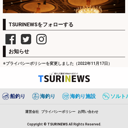
TSURINEWSをフォローする
お知らせ
※プライバシーポリシーを変更しました（2022年11月17日）
船釣り
海釣り
海釣り施設
ソルト
運営会社
プライバシーポリシー
お問い合わせ
Copyright ©
TSURINEWS
All Rights Reserved.