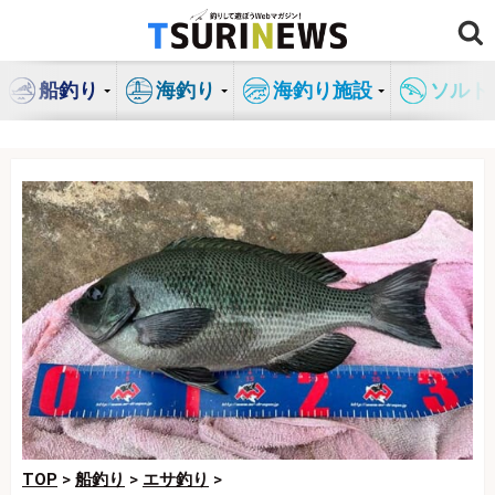
コ
ン
テ
船釣り
海釣り
海釣り施設
ソルト
ン
ツ
へ
ス
キ
ッ
プ
TOP
>
船釣り
>
エサ釣り
>