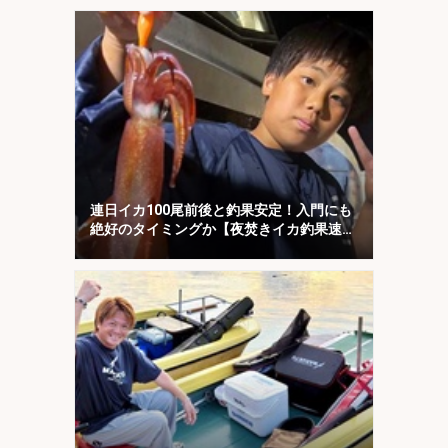
界灘】
連日イカ100尾前後と釣果安定！入門にも
絶好のタイミングか【夜焚きイカ釣果速報
20選・福岡】