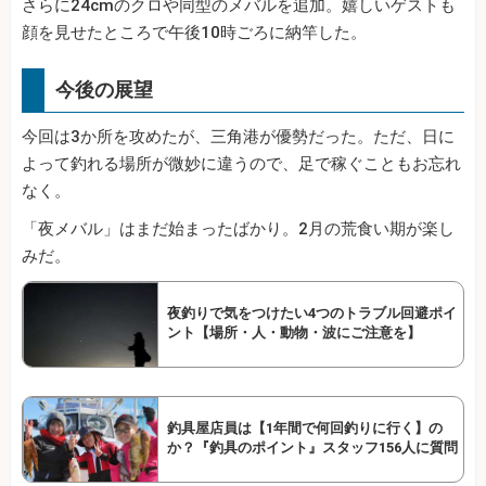
さらに24cmのクロや同型のメバルを追加。嬉しいゲストも
顔を見せたところで午後10時ごろに納竿した。
今後の展望
今回は3か所を攻めたが、三角港が優勢だった。ただ、日に
よって釣れる場所が微妙に違うので、足で稼ぐこともお忘れ
なく。
「夜メバル」はまだ始まったばかり。2月の荒食い期が楽し
みだ。
夜釣りで気をつけたい4つのトラブル回避ポイ
ント【場所・人・動物・波にご注意を】
釣具屋店員は【1年間で何回釣りに行く】の
か？『釣具のポイント』スタッフ156人に質問