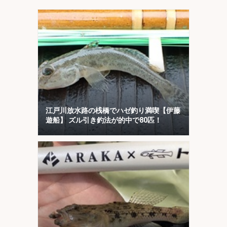
江戸川放水路の桟橋でハゼ釣り満喫【伊藤
遊船】 ズル引き釣法が的中で80匹！