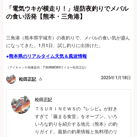
「電気ウキが横走り！」堤防夜釣りでメバル
の食い活発【熊本・三角港】
三角港（熊本県宇城市）の夜釣りで、メバルの食い気が盛ん
になってきた。1月1日、試し釣りに出掛けた。
●
熊本県のリアルタイム天気＆風波情報
（アイキャッチ画像提供：TSURINEWSライター松田正記）
2025年1月18日
松田正記
松田正記
ＴＳＵＲＩＮＥＷＳの〝レシピ〟が好き
すぎて「藤まる食堂」をオープン。いろ
いろな釣りを紹介する地元（熊本）の釣
りガイド。最新の釣果情報と魚料理のリ