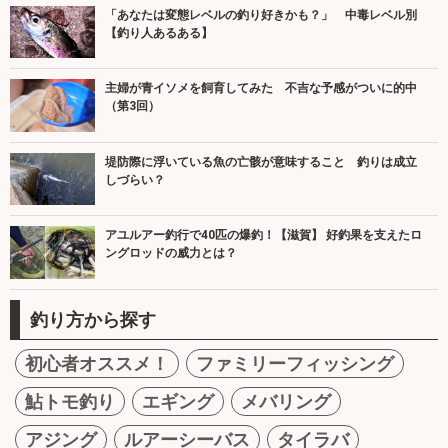
「あなたは変態レベルの釣り好きかも？」 中毒レベル別
【釣り人あるある】
主婦が青イソメを飼育してみた 不吉な予感がついに的中
（第3回）
堤防際に浮いている魚の亡骸が意味すること 釣りは成立
しづらい？
アユルアー釣行で40匹の爆釣！【滋賀】 好釣果を支えたロ
ングロッドの威力とは？
釣り方から探す
初心者オススメ！
ファミリーフィッシング
鮎トモ釣り
エギング
メバリング
アジング
ルアーシーバス
タイラバ