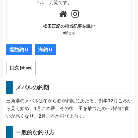
アル二刀流です。
松田正記の担当記事を読む
×
閉じる
堤防釣り
海釣り
目次
[
show
]
メバルの釣期
三角港のメバルは冬から春が釣期にあたる。例年12月ごろか
ら見え始め、1月に本番。その後、子を放つため一時的に食
いが悪くなり、2月ごろか再び上向く。
一般的な釣り方