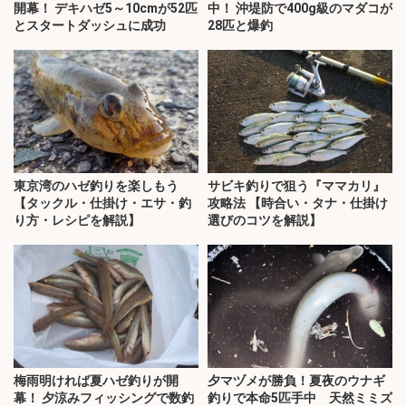
開幕！ デキハゼ5～10cmが52匹
中！ 沖堤防で400g級のマダコが
とスタートダッシュに成功
28匹と爆釣
東京湾のハゼ釣りを楽しもう
サビキ釣りで狙う『ママカリ』
【タックル・仕掛け・エサ・釣
攻略法 【時合い・タナ・仕掛け
り方・レシピを解説】
選びのコツを解説】
梅雨明ければ夏ハゼ釣りが開
夕マヅメが勝負！夏夜のウナギ
幕！ 夕涼みフィッシングで数釣
釣りで本命5匹手中 天然ミミズ