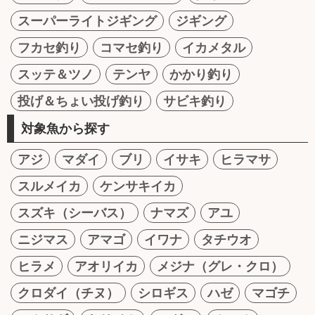
スーパーライトジギング
ジギング
フカセ釣り
コマセ釣り
イカメタル
スッテ＆ツノ
テンヤ
かかり釣り
投げ＆ちょい投げ釣り
サビキ釣り
対象魚から探す
アジ
マダイ
ブリ
イサキ
ヒラマサ
スルメイカ
ケンサキイカ
スズキ（シーバス）
ナマズ
アユ
ニジマス
アマゴ
イワナ
タチウオ
ヒラメ
アオリイカ
メジナ（グレ・クロ）
クロダイ（チヌ）
シロギス
ハゼ
マゴチ