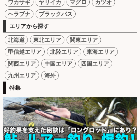
ワカサギ
ヤリイカ
マグロ
カツオ
ヘラブナ
ブラックバス
エリアから探す
北海道
東北エリア
関東エリア
甲信越エリア
北陸エリア
東海エリア
関西エリア
中国エリア
四国エリア
九州エリア
海外
特集