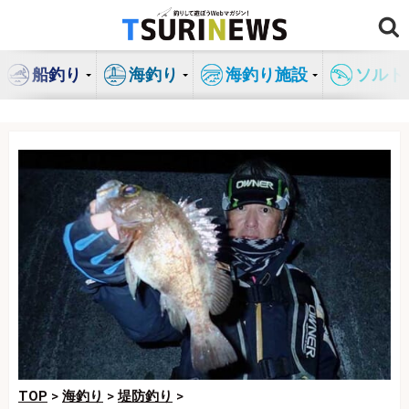
コ
ン
テ
船釣り
海釣り
海釣り施設
ソルト
ン
ツ
へ
ス
キ
ッ
プ
TOP
>
海釣り
>
堤防釣り
>