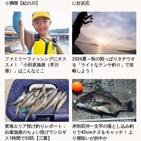
り満喫【紀の川】
に好反応
ファミリーフィッシングにオス
2026夏～秋の陸っぱりタチウオ
スメ！ 「小田原漁港（早川
を「ライトなテンヤ釣り」で攻
港）」はこんなとこ
略しよう！
東海エリア投げ釣りレポート：
岸和田沖一文字の落とし込み釣
白塚漁港のちょい投げでシロギ
りで43cmチヌをキャッチ！ 上
ス1時間で20匹【三重】
り潮狙いが的中か