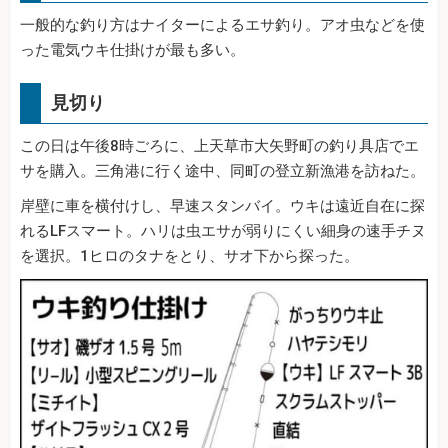
一般的な釣り方はナイターによるエサ釣り。アオ虫などを使
った電気ウキ仕掛けが最も多い。
見切り
この日は午後8時ごろに、上天草市大矢野町の釣り具店でエ
サを購入。三角港に行く途中、同町の登立新漁港を訪ねた。
岸壁に車を横付けし、早速スタンバイ。ウキは遠近自在に探
れるLFスマート。ハリは虫エサが弱りにくい細身の速手チヌ
を選択。1ヒロのタナをとり、サオ下から探った。