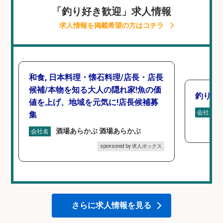
「釣り好き歓迎」求人情報
求人情報を掲載希望の方はコチラ
和食, 日本料理・懐石料理/店長・店長
候補/本物を知る大人の隠れ家!魚の価
釣り具
値を上げ、地域を元気に!店長候補募
会社名
集
酒場あらかぶ 酒場あらかぶ
会社名
sponsored by 求人ボックス
さらに求人情報を見る