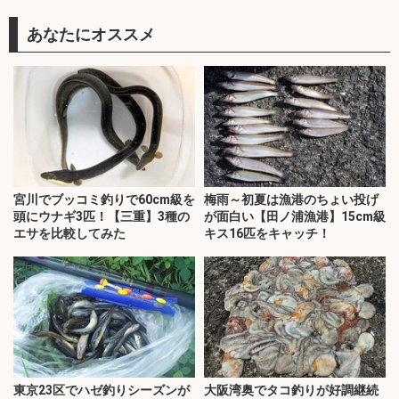
あなたにオススメ
宮川でブッコミ釣りで60cm級を
梅雨～初夏は漁港のちょい投げ
頭にウナギ3匹！【三重】3種の
が面白い【田ノ浦漁港】15cm級
エサを比較してみた
キス16匹をキャッチ！
東京23区でハゼ釣りシーズンが
大阪湾奥でタコ釣りが好調継続