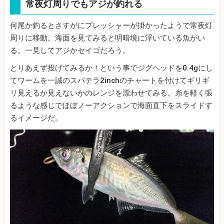
常夜灯周りでもアジが釣れる
何尾か釣るとさすがにプレッシャーが掛かったようで常夜灯
周りに移動。海面を見てみると明暗境に浮いている魚がい
る。一見してアジかセイゴだろう。
とりあえず投げてみるか！という事でジグヘッドを0.4gにし
てワームを一誠のスパテラ2inchのチャートを付けてギリギ
リ見えるか見えないかのレンジを漂わせてみる。糸を軽く張
るような感じでほぼノーアクションで海面直下をスライドす
るイメージだ。