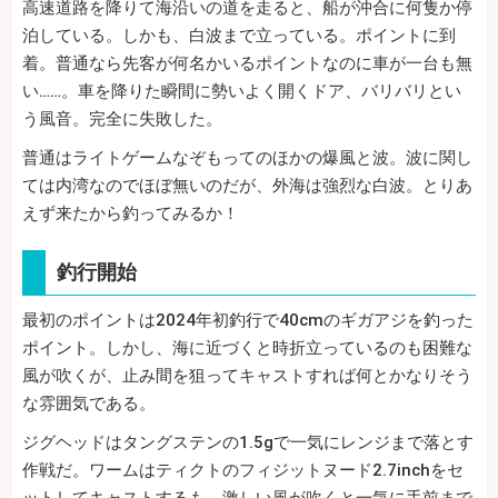
高速道路を降りて海沿いの道を走ると、船が沖合に何隻か停
泊している。しかも、白波まで立っている。ポイントに到
着。普通なら先客が何名かいるポイントなのに車が一台も無
い……。車を降りた瞬間に勢いよく開くドア、バリバリとい
う風音。完全に失敗した。
普通はライトゲームなぞもってのほかの爆風と波。波に関し
ては内湾なのでほぼ無いのだが、外海は強烈な白波。とりあ
えず来たから釣ってみるか！
釣行開始
最初のポイントは2024年初釣行で40cmのギガアジを釣った
ポイント。しかし、海に近づくと時折立っているのも困難な
風が吹くが、止み間を狙ってキャストすれば何とかなりそう
な雰囲気である。
ジグヘッドはタングステンの1.5gで一気にレンジまで落とす
作戦だ。ワームはティクトのフィジットヌード2.7inchをセ