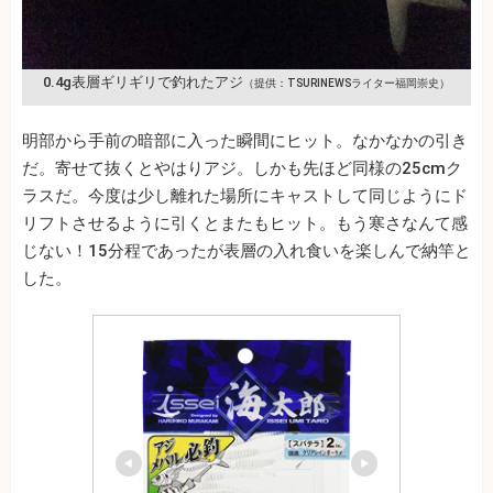
0.4g表層ギリギリで釣れたアジ
（提供：TSURINEWSライター福岡崇史）
明部から手前の暗部に入った瞬間にヒット。なかなかの引き
だ。寄せて抜くとやはりアジ。しかも先ほど同様の25cmク
ラスだ。今度は少し離れた場所にキャストして同じようにド
リフトさせるように引くとまたもヒット。もう寒さなんて感
じない！15分程であったが表層の入れ食いを楽しんで納竿と
した。