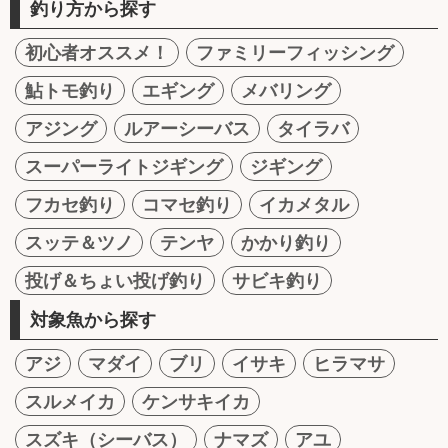
釣り方から探す
初心者オススメ！
ファミリーフィッシング
鮎トモ釣り
エギング
メバリング
アジング
ルアーシーバス
タイラバ
スーパーライトジギング
ジギング
フカセ釣り
コマセ釣り
イカメタル
スッテ＆ツノ
テンヤ
かかり釣り
投げ＆ちょい投げ釣り
サビキ釣り
対象魚から探す
アジ
マダイ
ブリ
イサキ
ヒラマサ
スルメイカ
ケンサキイカ
スズキ（シーバス）
ナマズ
アユ