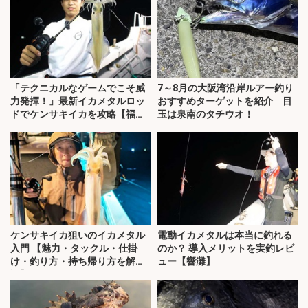
「テクニカルなゲームでこそ威
7～8月の大阪湾沿岸ルアー釣り
力発揮！」最新イカメタルロッ
おすすめターゲットを紹介 目
ドでケンサキイカを攻略【福
玉は泉南のタチウオ！
井】
ケンサキイカ狙いのイカメタル
電動イカメタルは本当に釣れる
入門 【魅力・タックル・仕掛
のか？ 導入メリットを実釣レビ
け・釣り方・持ち帰り方を解
ュー【響灘】
説】