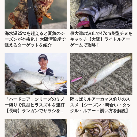
海水温25℃を超えると夏魚のシ
泉大津の波止で47cm良型チヌを
ーズンが本格化！ 大阪湾沿岸で
キャッチ【大阪】ライトルアー
狙えるターゲットを紹介
ゲームで攻略！
「ハードコア」シリーズのミノ
陸っぱりルアーカマス釣りのス
ー縛りで良型ヒラスズキを連打
スメ 【シーズン・時合い・タッ
【長崎】ランガンでサラシを攻
クル・ルアー・誘い方を解説】
略！