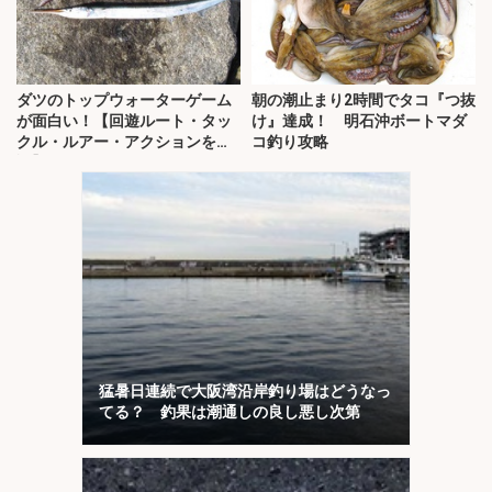
ダツのトップウォーターゲーム
朝の潮止まり2時間でタコ『つ抜
が面白い！【回遊ルート・タッ
け』達成！ 明石沖ボートマダ
クル・ルアー・アクションを解
コ釣り攻略
説】
猛暑日連続で大阪湾沿岸釣り場はどうなっ
てる？ 釣果は潮通しの良し悪し次第