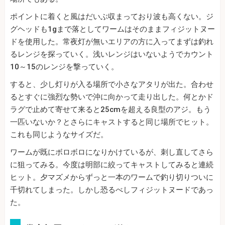
ポイントに着くと風はだいぶ収まっており波も高くない。ジ
グヘッドも1gまで落としてワームはそのままフィジットヌー
ドを使用した。常夜灯が無いエリアの方に入ってまずは釣れ
るレンジを探っていく。浅いレンジはいないようでカウント
10～15のレンジを撃っていく。
すると、少し灯りが入る場所で小さなアタリが出た。合わせ
るとすぐに強烈な勢いで沖に向かって走り出した。何とかド
ラグで止めて寄せて来ると25cmを超える良型のアジ。もう
一匹いないか？とさらにキャストすると同じ場所でヒット。
これも同じようなサイズだ。
ワームが既にボロボロになりかけているが、刺し直してさら
に狙ってみる。今度は明部に絞ってキャストしてみると連続
ヒット。夕マズメからずっと一本のワームで釣り切りついに
千切れてしまった。しかし恐るべしフィジットヌードであっ
た。