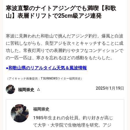
寒波直撃のナイトアジングでも満喫【和歌
山】表層ドリフトで25cm級アジ連発
寒波に見舞われた和歌山で挑んだアジング釣行。爆風と白波
に苦戦しながらも、良型アジを次々とキャッチすることに成
功した。常夜灯周りでの表層釣りやタフなコンディションで
の一匹一匹は、寒さを忘れるほどの感動をもたらした。
●
和歌山県のリアルタイム天気＆風波情報
（アイキャッチ画像提供：TSURINEWSライター福岡崇史）
2025年1月19日
福岡崇史
福岡崇史
1985年生まれの会社員。釣り好きが高じ
て大学・大学院で生物地理を研究。アジ