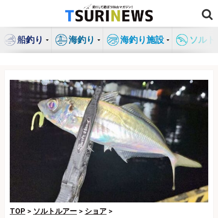
コ
ン
テ
船釣り
海釣り
海釣り施設
ソルト
ン
ツ
へ
ス
キ
ッ
プ
TOP
>
ソルトルアー
>
ショア
>