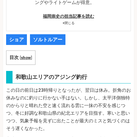
ングやライトゲームが得意。
福岡崇史の担当記事を読む
×
閉じる
ショア
ソルトルアー
目次
[
show
]
和歌山エリアのアジング釣行
この日の前日は23時帰りとなったが、翌日は休み。折角のお
休みなのに釣りに行かない手はない。しかし、太平洋側独特
のからりと晴れた空と速く流れる雲に一抹の不安を感じつ
つ、冬に好調な和歌山県の紀北エリアを目指す。寒いと思い
つつ、気象予報を見ずに出たことが最大のミスと気づくのは
そう遅くなかった。