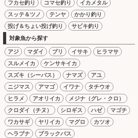
フカセ釣り
コマセ釣り
イカメタル
スッテ＆ツノ
テンヤ
かかり釣り
投げ＆ちょい投げ釣り
サビキ釣り
対象魚から探す
アジ
マダイ
ブリ
イサキ
ヒラマサ
スルメイカ
ケンサキイカ
スズキ（シーバス）
ナマズ
アユ
ニジマス
アマゴ
イワナ
タチウオ
ヒラメ
アオリイカ
メジナ（グレ・クロ）
クロダイ（チヌ）
シロギス
ハゼ
マゴチ
ワカサギ
ヤリイカ
マグロ
カツオ
ヘラブナ
ブラックバス