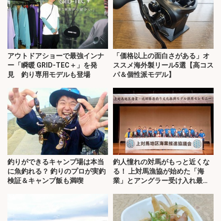
アウトドアショーで最強インナ
「価格以上の面白さがある」オ
ー「瞬暖 GRID-TEC＋」を発
ススメ海外製リール5選【高コス
見 釣り専用モデルも登場
パ＆個性派モデル】
釣りができるキャンプ場は本当
釣人憧れの対馬がもっと近くな
に魚釣れる？ 釣りのプロが実釣
る！ 上対馬漁協が始めた「海
検証＆キャンプ飯も満喫
業」とアングラー受け入れ最前
線を取材