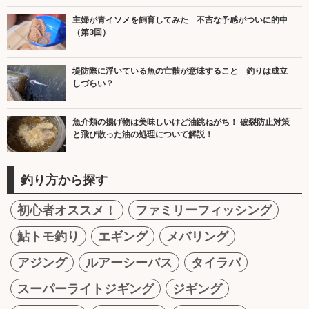
主婦が青イソメを飼育してみた 不吉な予感がついに的中
（第3回）
堤防際に浮いている魚の亡骸が意味すること 釣りは成立
しづらい？
魚介類の揚げ物は美味しいけど油跳ねがち！ 破裂防止対策
と飛び散った油の処理について解説！
釣り方から探す
初心者オススメ！
ファミリーフィッシング
鮎トモ釣り
エギング
メバリング
アジング
ルアーシーバス
タイラバ
スーパーライトジギング
ジギング