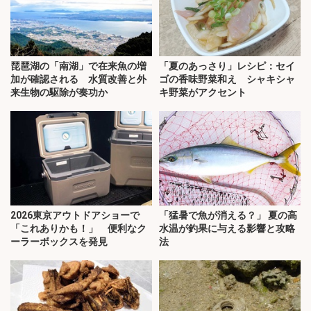
琵琶湖の「南湖」で在来魚の増
「夏のあっさり」レシピ：セイ
加が確認される 水質改善と外
ゴの香味野菜和え シャキシャ
来生物の駆除が奏功か
キ野菜がアクセント
2026東京アウトドアショーで
「猛暑で魚が消える？」 夏の高
「これありかも！」 便利なク
水温が釣果に与える影響と攻略
ーラーボックスを発見
法