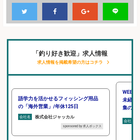
「釣り好き歓迎」求人情報
求人情報を掲載希望の方はコチラ
WEBデ
語学力を活かせるフィッシング用品
未経験O
の「海外営業」/年休125日
集のお
株式会社ジャッカル
会社名
会社名
sponsored by 求人ボックス