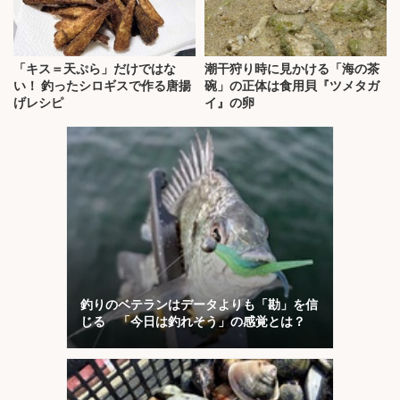
「キス＝天ぷら」だけではな
潮干狩り時に見かける「海の茶
い！ 釣ったシロギスで作る唐揚
碗」の正体は食用貝『ツメタガ
げレシピ
イ』の卵
釣りのベテランはデータよりも「勘」を信
じる 「今日は釣れそう」の感覚とは？