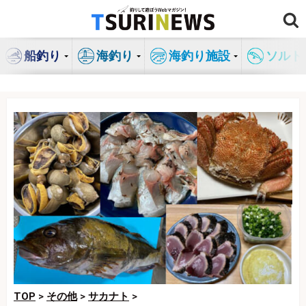
コ
ン
テ
船釣り
海釣り
海釣り施設
ソルト
ン
ツ
へ
ス
キ
ッ
プ
TOP
>
その他
>
サカナト
>