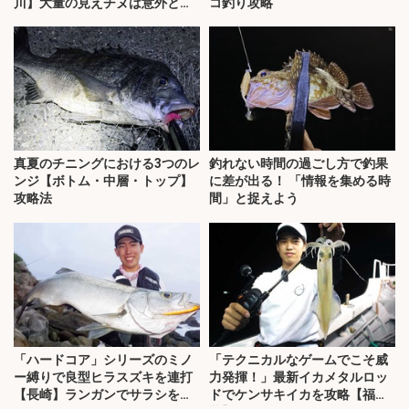
川】大量の見えチヌは意外と難
コ釣り攻略
敵？
真夏のチニングにおける3つのレ
釣れない時間の過ごし方で釣果
ンジ【ボトム・中層・トップ】
に差が出る！ 「情報を集める時
攻略法
間」と捉えよう
「ハードコア」シリーズのミノ
「テクニカルなゲームでこそ威
ー縛りで良型ヒラスズキを連打
力発揮！」最新イカメタルロッ
【長崎】ランガンでサラシを攻
ドでケンサキイカを攻略【福