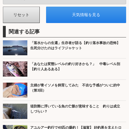
関連する記事
「落水からの生還」生存者が語る【釣り落水事故の恐怖】
生死分けたのはライフジャケット
「あなたは変態レベルの釣り好きかも？」 中毒レベル別
【釣り人あるある】
主婦が青イソメを飼育してみた 不吉な予感がついに的中
（第3回）
堤防際に浮いている魚の亡骸が意味すること 釣りは成立
しづらい？
アユルアー釣行で40匹の爆釣！【滋賀】 好釣果を支えたロ