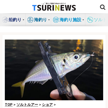
コ
ン
テ
船釣り
海釣り
海釣り施設
ソルト
ン
ツ
へ
ス
キ
ッ
プ
TOP
>
ソルトルアー
>
ショア
>