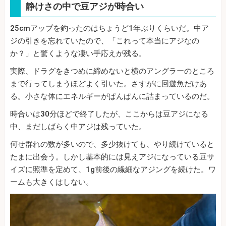
静けさの中で豆アジが時合い
25cmアップを釣ったのはちょうど1年ぶりくらいだ。中ア
ジの引きを忘れていたので、「これって本当にアジなの
か？」と驚くような凄い手応えが残る。
実際、ドラグをきつめに締めないと横のアングラーのところ
まで行ってしまうほどよく引いた。さすがに回遊魚だけあ
る。小さな体にエネルギーがぱんぱんに詰まっているのだ。
時合いは30分ほどで終了したが、ここからは豆アジになる
中、まだしばらく中アジは残っていた。
何せ群れの数が多いので、多少抜けても、やり続けていると
たまに出会う。しかし基本的には見えアジになっている豆サ
イズに照準を定めて、1g前後の繊細なアジングを続けた。ワ
ームも大きくはしない。