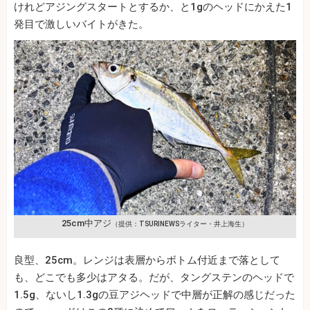
けれどアジングスタートとするか、と1gのヘッドにかえた1
発目で激しいバイトがきた。
25cm中アジ
（提供：TSURINEWSライター・井上海生）
良型、25cm。レンジは表層からボトム付近まで落として
も、どこでも多少はアタる。だが、タングステンのヘッドで
1.5g、ないし1.3gの豆アジヘッドで中層が正解の感じだった