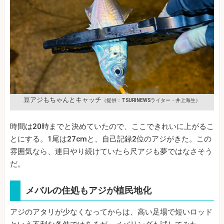
豆アジもちゃんとキャッチ
（提供：TSURINEWSライター・井上海生）
時間は20時までと決めていたので、ここできれいに上がるこ
とにする。1尾は27cmと、自己記録2位のアジがきた。この
雰囲気なら、連日やり続けていたら尺アジも夢ではなさそう
だ。
メバルの住処もアジが植民地化
アジのアタリが少なくなってからは、高い足場で短いロッド