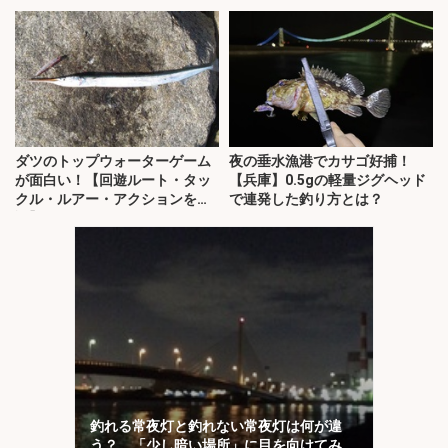
略！
井】
ダツのトップウォーターゲーム
夜の垂水漁港でカサゴ好捕！
が面白い！【回遊ルート・タッ
【兵庫】0.5gの軽量ジグヘッド
クル・ルアー・アクションを解
で連発した釣り方とは？
説】
釣れる常夜灯と釣れない常夜灯は何が違
う？ 「少し暗い場所」に目を向けてみよ