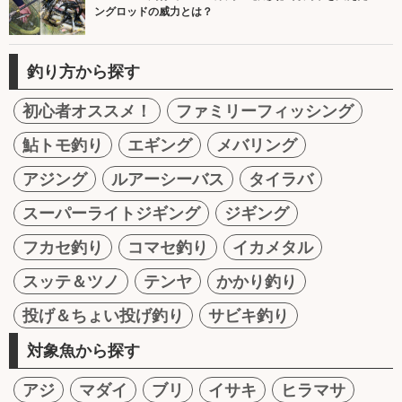
ングロッドの威力とは？
釣り方から探す
初心者オススメ！
ファミリーフィッシング
鮎トモ釣り
エギング
メバリング
アジング
ルアーシーバス
タイラバ
スーパーライトジギング
ジギング
フカセ釣り
コマセ釣り
イカメタル
スッテ＆ツノ
テンヤ
かかり釣り
投げ＆ちょい投げ釣り
サビキ釣り
対象魚から探す
アジ
マダイ
ブリ
イサキ
ヒラマサ