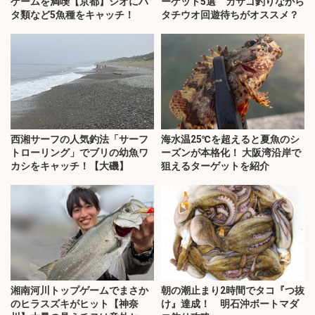
ゲームを満喫【京都】シオにハ
ーゲット5選 カサゴ釣りながら
タ類など5魚種をキャッチ！
タチウオ回遊待ちがオススメ？
西湘サーフの人気釣法「サーフ
海水温25℃を超えると夏魚のシ
トローリング」でブリの幼魚ワ
ーズンが本格化！ 大阪湾沿岸で
カシをキャッチ！【大磯】
狙えるターゲットを紹介
湘南河川トップゲームでまさか
朝の潮止まり2時間でタコ『つ抜
のヒラスズキがヒット【神奈
け』達成！ 明石沖ボートマダ