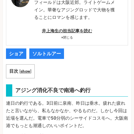
フィールドは大阪近郊。ライトゲームメ
イン。華奢なアジングロッドで大物を獲
ることにロマンを感じます。
井上海生の担当記事を読む
×
閉じる
ショア
ソルトルアー
目次
[
show
]
アジング消化不良で南港へ釣行
連日の釣行である。3日前に泉南、昨日は垂水。疲れた疲れ
たと言いながら、私もなかなか、やるものだ。しかし今回は
近場を選んだ。電車で50分弱のシーサイドコスモへ。大阪南
港でもっとも潮通しのいいポイントだ。