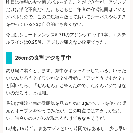
昨日は待望の今季初メバルを釣ることができたが、アジング
だけは消化不良だった。もともと、筆者の守備範囲はアジと
メバルなので、この二魚種を放っておいてシーバスやらチヌ
をやっているのは自分的にも良くない。
今回はショートレングス5.7ftのアジングロッド1本、エステ
ルラインは0.25号、アジしか狙えない設定できた。
25cmの良型アジを手中
釣り場に着くと、まず、海中がキラッキラしている。いった
いなんだろう？イワシかな？先行者に「アジどうですか？」
と聞いたら、「ぜんぜん」と答えたので、たぶんアジではな
いのだろう、と推測。
最初は潮流と魚の雰囲気を見るために3gのヘッドを使って足
元とオープンをやってみたが、この時点ではアタリが出な
い。時合いのメバルが現れるわけでもなさそうだ。
時刻は16時半。まあマヅメという時間ではあるし、少し早い