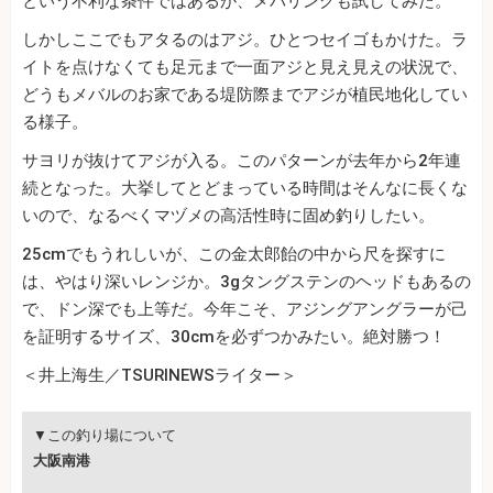
という不利な条件ではあるが、メバリングも試してみた。
しかしここでもアタるのはアジ。ひとつセイゴもかけた。ラ
イトを点けなくても足元まで一面アジと見え見えの状況で、
どうもメバルのお家である堤防際までアジが植民地化してい
る様子。
サヨリが抜けてアジが入る。このパターンが去年から2年連
続となった。大挙してとどまっている時間はそんなに長くな
いので、なるべくマヅメの高活性時に固め釣りしたい。
25cmでもうれしいが、この金太郎飴の中から尺を探すに
は、やはり深いレンジか。3gタングステンのヘッドもあるの
で、ドン深でも上等だ。今年こそ、アジングアングラーが己
を証明するサイズ、30cmを必ずつかみたい。絶対勝つ！
＜井上海生／TSURINEWSライター＞
▼この釣り場について
大阪南港