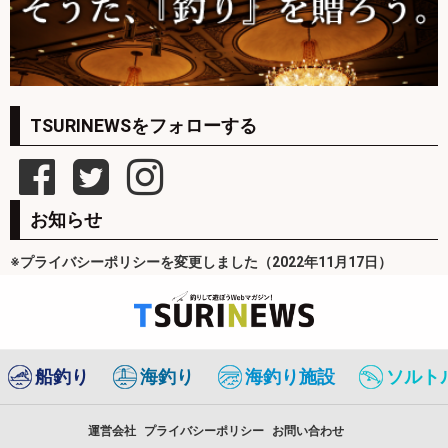
TSURINEWSをフォローする
お知らせ
※プライバシーポリシーを変更しました（2022年11月17日）
船釣り
海釣り
海釣り施設
ソルト
運営会社
プライバシーポリシー
お問い合わせ