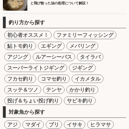
と飛び散った油の処理について解説！
釣り方から探す
初心者オススメ！
ファミリーフィッシング
鮎トモ釣り
エギング
メバリング
アジング
ルアーシーバス
タイラバ
スーパーライトジギング
ジギング
フカセ釣り
コマセ釣り
イカメタル
スッテ＆ツノ
テンヤ
かかり釣り
投げ＆ちょい投げ釣り
サビキ釣り
対象魚から探す
アジ
マダイ
ブリ
イサキ
ヒラマサ