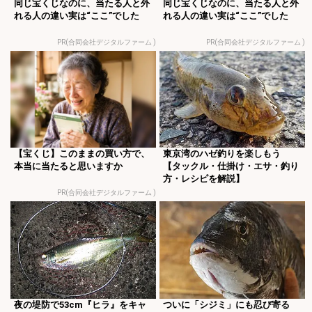
同じ宝くじなのに、当たる人と外
同じ宝くじなのに、当たる人と外
れる人の違い実は“ここ”でした
れる人の違い実は“ここ”でした
PR(合同会社デジタルファーム )
PR(合同会社デジタルファーム )
【宝くじ】このままの買い方で、
東京湾のハゼ釣りを楽しもう
本当に当たると思いますか
【タックル・仕掛け・エサ・釣り
方・レシピを解説】
PR(合同会社デジタルファーム )
夜の堤防で53cm『ヒラ』をキャ
ついに「シジミ」にも忍び寄る