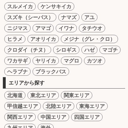
スルメイカ
ケンサキイカ
スズキ（シーバス）
ナマズ
アユ
ニジマス
アマゴ
イワナ
タチウオ
ヒラメ
アオリイカ
メジナ（グレ・クロ）
クロダイ（チヌ）
シロギス
ハゼ
マゴチ
ワカサギ
ヤリイカ
マグロ
カツオ
ヘラブナ
ブラックバス
エリアから探す
北海道
東北エリア
関東エリア
甲信越エリア
北陸エリア
東海エリア
関西エリア
中国エリア
四国エリア
九州エリア
海外