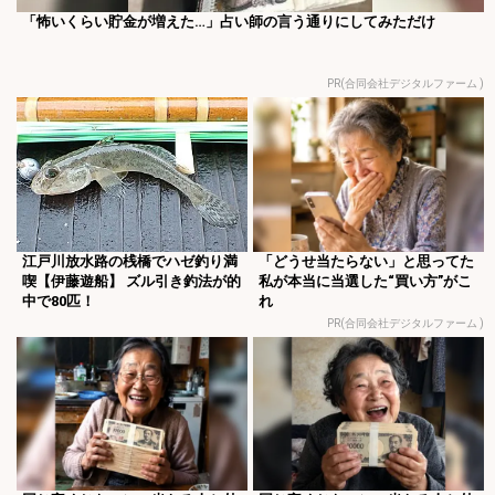
「怖いくらい貯金が増えた…」占い師の言う通りにしてみただけ
PR(合同会社デジタルファーム )
江戸川放水路の桟橋でハゼ釣り満
「どうせ当たらない」と思ってた
喫【伊藤遊船】 ズル引き釣法が的
私が本当に当選した“買い方”がこ
中で80匹！
れ
PR(合同会社デジタルファーム )