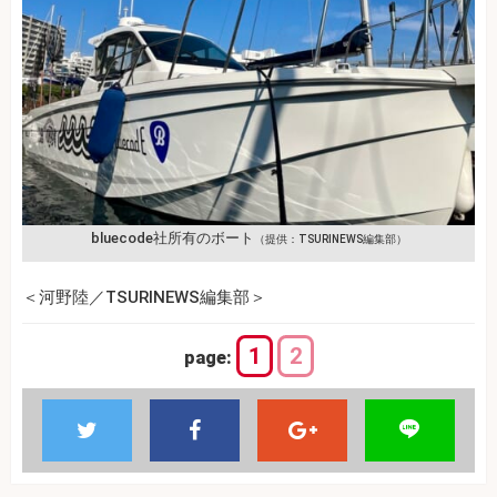
bluecode社所有のボート
（提供：TSURINEWS編集部）
＜河野陸／TSURINEWS編集部＞
1
2
page: