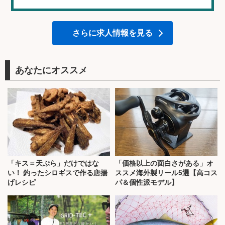
さらに求人情報を見る
あなたにオススメ
「キス＝天ぷら」だけではな
「価格以上の面白さがある」オ
い！ 釣ったシロギスで作る唐揚
ススメ海外製リール5選【高コス
げレシピ
パ＆個性派モデル】