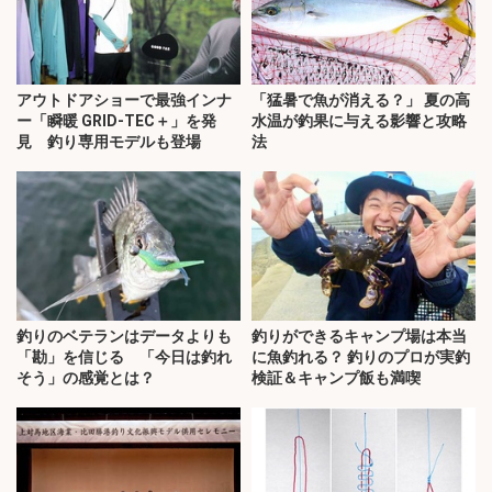
アウトドアショーで最強インナ
「猛暑で魚が消える？」 夏の高
ー「瞬暖 GRID-TEC＋」を発
水温が釣果に与える影響と攻略
見 釣り専用モデルも登場
法
釣りのベテランはデータよりも
釣りができるキャンプ場は本当
「勘」を信じる 「今日は釣れ
に魚釣れる？ 釣りのプロが実釣
そう」の感覚とは？
検証＆キャンプ飯も満喫