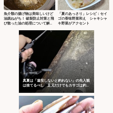
魚介類の揚げ物は美味しいけど
「夏のあっさり」レシピ：セイ
油跳ねがち！ 破裂防止対策と飛
ゴの香味野菜和え シャキシャ
び散った油の処理について解
キ野菜がアクセント
説！
真夏は「遠投しないと釣れない」の先入観
は捨てるべし 足元だけでもカサゴは釣れ
る！