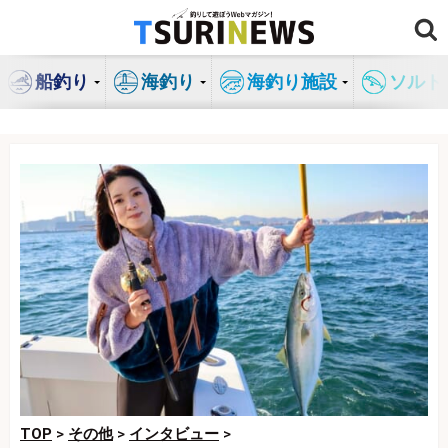
コ
ン
テ
船釣り
海釣り
海釣り施設
ソルト
ン
ツ
へ
ス
キ
ッ
プ
TOP
>
その他
>
インタビュー
>