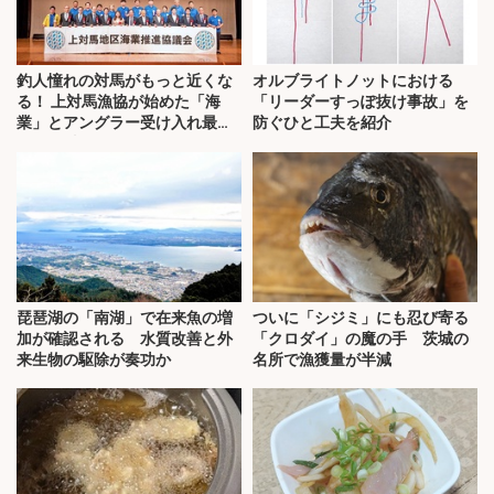
釣人憧れの対馬がもっと近くな
オルブライトノットにおける
る！ 上対馬漁協が始めた「海
「リーダーすっぽ抜け事故」を
業」とアングラー受け入れ最前
防ぐひと工夫を紹介
線を取材
琵琶湖の「南湖」で在来魚の増
ついに「シジミ」にも忍び寄る
加が確認される 水質改善と外
「クロダイ」の魔の手 茨城の
来生物の駆除が奏功か
名所で漁獲量が半減