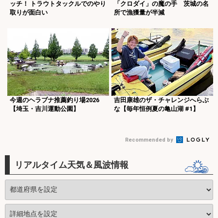
ッチ！ トラウトタックルでのやり
「クロダイ」の魔の手 茨城の名
取りが面白い
所で漁獲量が半減
今週のヘラブナ推薦釣り場2026
吉田康雄のザ・チャレンジへらぶ
【埼玉・吉川運動公園】
な【毎年恒例夏の亀山湖 #1】
Recommended by
リアルタイム天気＆風波情報