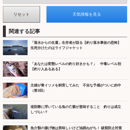
関連する記事
「落水からの生還」生存者が語る【釣り落水事故の恐怖】
生死分けたのはライフジャケット
「あなたは変態レベルの釣り好きかも？」 中毒レベル別
【釣り人あるある】
主婦が青イソメを飼育してみた 不吉な予感がついに的中
（第3回）
堤防際に浮いている魚の亡骸が意味すること 釣りは成立
しづらい？
魚介類の揚げ物は美味しいけど油跳ねがち！ 破裂防止対策