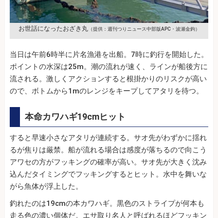
お世話になったおざき丸
（提供：週刊つりニュース中部版APC・波瀬金鉤）
当日は午前6時半に片名漁港を出船。7時に釣行を開始した。
ポイントの水深は25m。潮の流れが速く、ラインが船後方に
流される。激しくアクションすると根掛かりのリスクが高い
ので、ボトムから1mのレンジをキープしてアタリを待つ。
本命カワハギ19cmヒット
すると早速小さなアタリが連続する。サオ先がわずかに揺れ
るが焦りは厳禁。船が流れる場合は感度が落ちるので向こう
アワセの方がフッキングの確率が高い。サオ先が大きく沈み
込んだタイミングでフッキングするとヒット。水中を舞いな
がら魚体が浮上した。
釣れたのは19cmの本カワハギ。黒色のストライプが何本も
走る色の濃い個体だ。エサ取り名人と呼ばれるほどフッキン