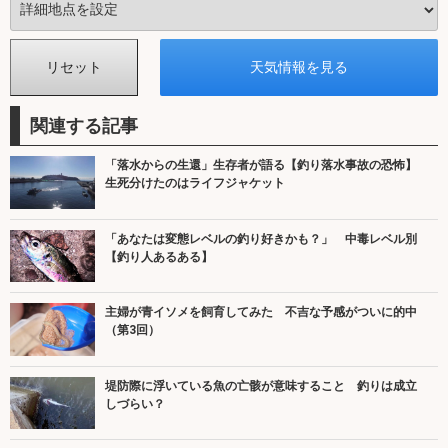
関連する記事
「落水からの生還」生存者が語る【釣り落水事故の恐怖】
生死分けたのはライフジャケット
「あなたは変態レベルの釣り好きかも？」 中毒レベル別
【釣り人あるある】
主婦が青イソメを飼育してみた 不吉な予感がついに的中
（第3回）
堤防際に浮いている魚の亡骸が意味すること 釣りは成立
しづらい？