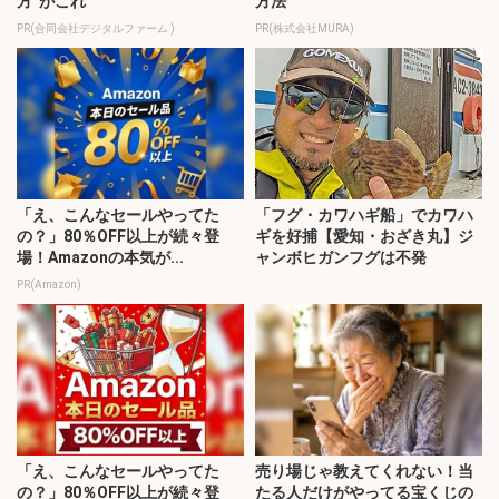
方”がこれ
方法
PR(合同会社デジタルファーム )
PR(株式会社MURA)
「え、こんなセールやってた
「フグ・カワハギ船」でカワハ
の？」80％OFF以上が続々登
ギを好捕【愛知・おざき丸】ジ
場！Amazonの本気が...
ャンボヒガンフグは不発
PR(Amazon)
「え、こんなセールやってた
売り場じゃ教えてくれない！当
の？」80％OFF以上が続々登
たる人だけがやってる宝くじの