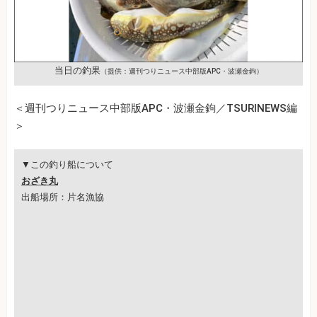
当日の釣果
（提供：週刊つりニュース中部版APC・波瀬金鉤）
＜週刊つりニュース中部版APC・波瀬金鉤／TSURINEWS編
＞
▼この釣り船について
おざき丸
出船場所：片名漁協