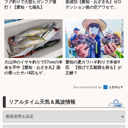
フグ釣りで大型ヒガンフグ連
面成功【愛知・おざき丸】ゼロ
打！【愛知・七福丸】
テンション後の空アワセで...
大山沖のイサキ釣りで37cmの本
愛知の夏カワハギ釣りで本命9
命を手中【愛知・おざき丸】脂
匹 【投げて広範囲を探る】が
の乗ったサバ4匹もゲ...
正解？
Recommended by
リアルタイム天気＆風波情報