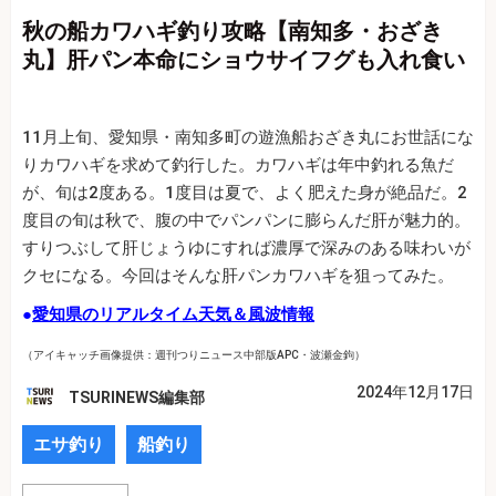
秋の船カワハギ釣り攻略【南知多・おざき
丸】肝パン本命にショウサイフグも入れ食い
11月上旬、愛知県・南知多町の遊漁船おざき丸にお世話にな
りカワハギを求めて釣行した。カワハギは年中釣れる魚だ
が、旬は2度ある。1度目は夏で、よく肥えた身が絶品だ。2
度目の旬は秋で、腹の中でパンパンに膨らんだ肝が魅力的。
すりつぶして肝じょうゆにすれば濃厚で深みのある味わいが
クセになる。今回はそんな肝パンカワハギを狙ってみた。
●
愛知県のリアルタイム天気＆風波情報
（アイキャッチ画像提供：週刊つりニュース中部版APC・波瀬金鉤）
2024年12月17日
TSURINEWS編集部
エサ釣り
船釣り