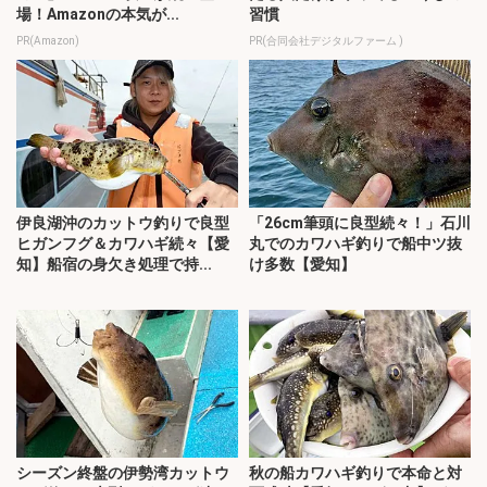
場！Amazonの本気が...
習慣
PR(Amazon)
PR(合同会社デジタルファーム )
伊良湖沖のカットウ釣りで良型
「26cm筆頭に良型続々！」石川
ヒガンフグ＆カワハギ続々【愛
丸でのカワハギ釣りで船中ツ抜
知】船宿の身欠き処理で持...
け多数【愛知】
シーズン終盤の伊勢湾カットウ
秋の船カワハギ釣りで本命と対