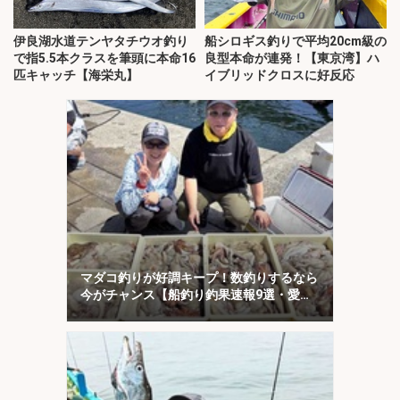
伊良湖水道テンヤタチウオ釣り
船シロギス釣りで平均20cm級の
で指5.5本クラスを筆頭に本命16
良型本命が連発！【東京湾】ハ
匹キャッチ【海栄丸】
イブリッドクロスに好反応
マダコ釣りが好調キープ！数釣りするなら
今がチャンス【船釣り釣果速報9選・愛
知】