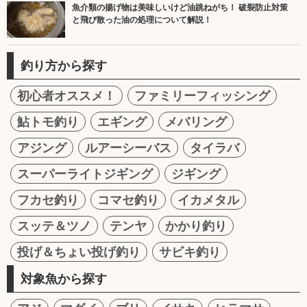
魚介類の揚げ物は美味しいけど油跳ねがち！ 破裂防止対策
と飛び散った油の処理について解説！
釣り方から探す
初心者オススメ！
ファミリーフィッシング
鮎トモ釣り
エギング
メバリング
アジング
ルアーシーバス
タイラバ
スーパーライトジギング
ジギング
フカセ釣り
コマセ釣り
イカメタル
スッテ＆ツノ
テンヤ
かかり釣り
投げ＆ちょい投げ釣り
サビキ釣り
対象魚から探す