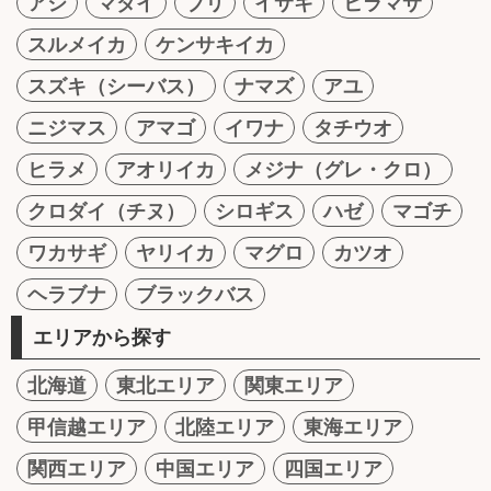
アジ
マダイ
ブリ
イサキ
ヒラマサ
スルメイカ
ケンサキイカ
スズキ（シーバス）
ナマズ
アユ
ニジマス
アマゴ
イワナ
タチウオ
ヒラメ
アオリイカ
メジナ（グレ・クロ）
クロダイ（チヌ）
シロギス
ハゼ
マゴチ
ワカサギ
ヤリイカ
マグロ
カツオ
ヘラブナ
ブラックバス
エリアから探す
北海道
東北エリア
関東エリア
甲信越エリア
北陸エリア
東海エリア
関西エリア
中国エリア
四国エリア