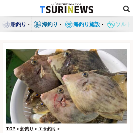
コ
ン
テ
船釣り
海釣り
海釣り施設
ソルト
ン
ツ
へ
ス
キ
ッ
プ
TOP
>
船釣り
>
エサ釣り
>