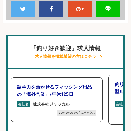
「釣り好き歓迎」求人情報
求人情報を掲載希望の方はコチラ
釣り好
語学力を活かせるフィッシング用品
型ルー
の「海外営業」/年休125日
株式会社ジャッカル
会社名
会社名
sponsored by 求人ボックス