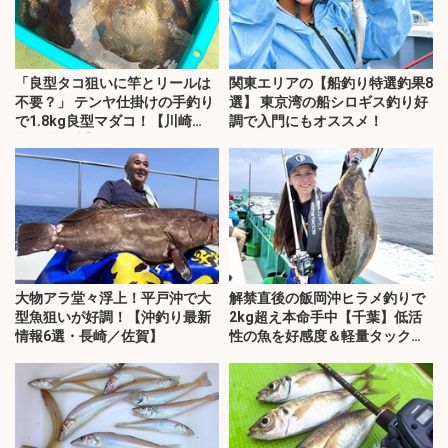
「良型タコ狙いに竿とリールは
関東エリアの【船釣り特選釣果8
不要？」 テンヤ仕掛けの手釣り
選】 東京湾の船シロギス釣り好
で1.8kg良型マダコ！【川崎
調で入門にもオススメ！
丸・東京湾】
大物アラ堂々浮上！平戸沖で大
解禁直後の飯岡沖ヒラメ釣りで
型魚狙いが好調！【沖釣り最新
2kg超え本命手中【千葉】低活
情報6選・長崎／佐賀】
性の魚を好感度＆軽量タックル
で攻略