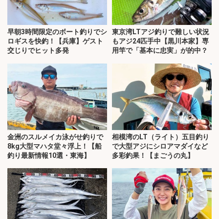
早朝3時間限定のボート釣りでシ
東京湾LTアジ釣りで難しい状況
ロギスを快釣！【兵庫】ゲスト
もアジ24匹手中【黒川本家】専
交じりでヒット多発
用竿で「基本に忠実」が的中？
金洲のスルメイカ泳がせ釣りで
相模湾のLT（ライト）五目釣り
8kg大型マハタ堂々浮上！【船
で大型アジにシロアマダイなど
釣り最新情報10選・東海】
多彩釣果！【まごうの丸】