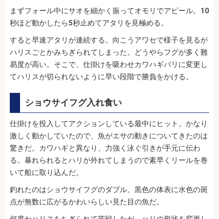
まずフォール中にサオを細かく振ってオモリでアピール。10
秒ほど動かしたら5秒止めてアタリを見極める。
すると早速アタリが連続する。向こうアワセで様子を見るが
ハリスごとかみちぎられてしまった。どうやらフグが多く難
易度が高い。そこで、仕掛けを吸わせカワハギバリに変更し
てハリスが切られないように早い段階で勝負をかける。
ショウサイフグ入れ食い
仕掛けを投入してアクションしている最中にヒット。かなり
激しく動かしていたので、魚がエサの動きについてきたのは
驚きだ。カワハギと異なり、力強く泳ぐ引きが手元に伝わ
る。暴れられるとハリが外れてしまうので素早くリールを巻
いて船に取り込んだ。
釣れたのはショウサイフグのダブル。黒色の体表に水色の斑
点が無数に広がるかわいらしい見た目の魚だ。
何度かハリスをちぎられて苦戦したが、ハリの形状を変更し