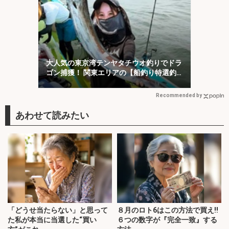
大人気の東京湾テンヤタチウオ釣りでドラ
ゴン捕獲！ 関東エリアの【船釣り特選釣
果7選】
Recommended by
「どうせ当たらない」と思って
８月のロト6はこの方法で買え!!
た私が本当に当選した“買い
６つの数字が『完全一致』する