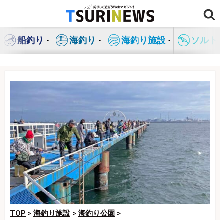
コ
ン
テ
船釣り
海釣り
海釣り施設
ソルト
ン
ツ
へ
ス
キ
ッ
プ
TOP
>
海釣り施設
>
海釣り公園
>