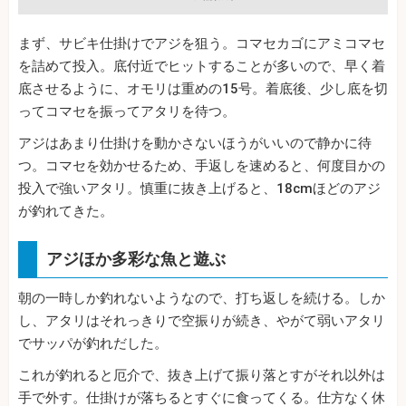
まず、サビキ仕掛けでアジを狙う。コマセカゴにアミコマセ
を詰めて投入。底付近でヒットすることが多いので、早く着
底させるように、オモリは重めの15号。着底後、少し底を切
ってコマセを振ってアタリを待つ。
アジはあまり仕掛けを動かさないほうがいいので静かに待
つ。コマセを効かせるため、手返しを速めると、何度目かの
投入で強いアタリ。慎重に抜き上げると、18cmほどのアジ
が釣れてきた。
アジほか多彩な魚と遊ぶ
朝の一時しか釣れないようなので、打ち返しを続ける。しか
し、アタリはそれっきりで空振りが続き、やがて弱いアタリ
でサッパが釣れだした。
これが釣れると厄介で、抜き上げて振り落とすがそれ以外は
手で外す。仕掛けが落ちるとすぐに食ってくる。仕方なく休