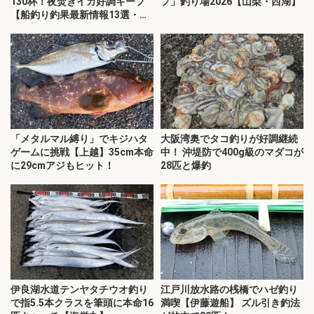
130杯！夜焚きイカ好調キープ
プ」釣り場2026【山梨・西湖】
【船釣り釣果最新情報13選・玄
界灘】
「メタルマル縛り」でキジハタ
大阪湾奥でタコ釣りが好調継続
ゲームに挑戦【上越】35cm本命
中！ 沖堤防で400g級のマダコが
に29cmアジもヒット！
28匹と爆釣
伊良湖水道テンヤタチウオ釣り
江戸川放水路の桟橋でハゼ釣り
で指5.5本クラスを筆頭に本命16
満喫【伊藤遊船】 ズル引き釣法