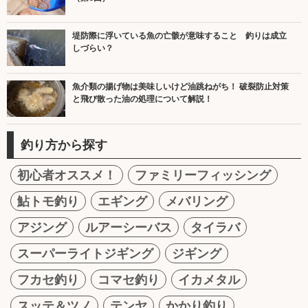
堤防際に浮いている魚の亡骸が意味すること 釣りは成立
しづらい？
魚介類の揚げ物は美味しいけど油跳ねがち！ 破裂防止対策
と飛び散った油の処理について解説！
釣り方から探す
初心者オススメ！
ファミリーフィッシング
鮎トモ釣り
エギング
メバリング
アジング
ルアーシーバス
タイラバ
スーパーライトジギング
ジギング
フカセ釣り
コマセ釣り
イカメタル
スッテ＆ツノ
テンヤ
かかり釣り