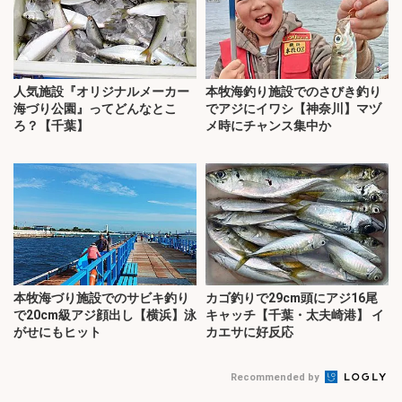
人気施設『オリジナルメーカー
本牧海釣り施設でのさびき釣り
海づり公園』ってどんなとこ
でアジにイワシ【神奈川】マヅ
ろ？【千葉】
メ時にチャンス集中か
本牧海づり施設でのサビキ釣り
カゴ釣りで29cm頭にアジ16尾
で20cm級アジ顔出し【横浜】泳
キャッチ【千葉・太夫崎港】 イ
がせにもヒット
カエサに好反応
Recommended by