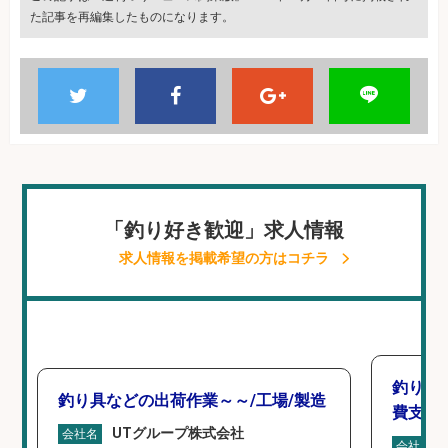
た記事を再編集したものになります。
「釣り好き歓迎」求人情報
求人情報を掲載希望の方はコチラ
釣り具
釣り具などの出荷作業～～/工場/製造
費支給
UTグループ株式会社
会社名
会社名