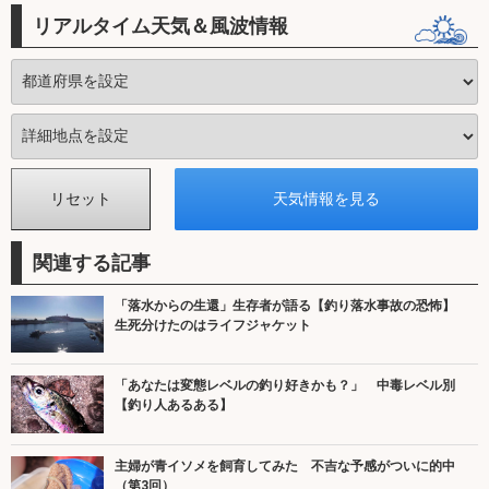
リアルタイム天気＆風波情報
関連する記事
「落水からの生還」生存者が語る【釣り落水事故の恐怖】
生死分けたのはライフジャケット
「あなたは変態レベルの釣り好きかも？」 中毒レベル別
【釣り人あるある】
主婦が青イソメを飼育してみた 不吉な予感がついに的中
（第3回）