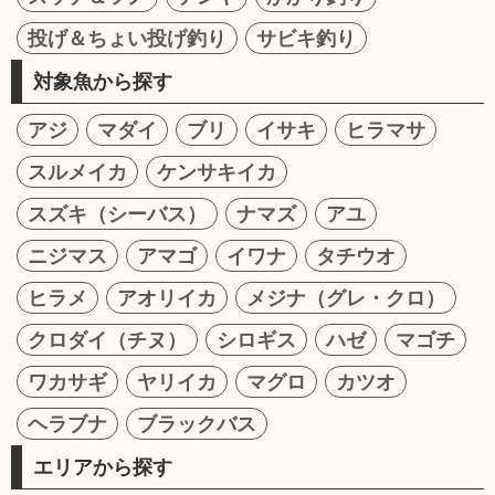
投げ＆ちょい投げ釣り
サビキ釣り
対象魚から探す
アジ
マダイ
ブリ
イサキ
ヒラマサ
スルメイカ
ケンサキイカ
スズキ（シーバス）
ナマズ
アユ
ニジマス
アマゴ
イワナ
タチウオ
ヒラメ
アオリイカ
メジナ（グレ・クロ）
クロダイ（チヌ）
シロギス
ハゼ
マゴチ
ワカサギ
ヤリイカ
マグロ
カツオ
ヘラブナ
ブラックバス
エリアから探す