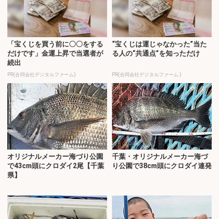
「宝くじを買う前に〇〇をする
“宝くじは運じゃなかった”当た
だけです」金運上昇で当選者が
る人の“共通点”を知っただけ
続出
PR(合同会社デジタルファーム)
PR(合同会社デジタルファーム )
オリジナルメーカー海づり公園
千葉・オリジナルメーカー海づ
で43cm頭にクロダイ2尾【千葉
り公園で38cm頭にクロダイ連発
県】