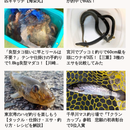
匹キャッチ【海栄丸】
が的中で80匹！
「良型タコ狙いに竿とリールは
宮川でブッコミ釣りで60cm級を
不要？」 テンヤ仕掛けの手釣り
頭にウナギ3匹！【三重】3種の
で1.8kg良型マダコ！【川崎
エサを比較してみた
丸・東京湾】
東京湾のハゼ釣りを楽しもう
千早川マス釣り場で『Tクラン
【タックル・仕掛け・エサ・釣
カップ』参戦 悲願の初表彰台
り方・レシピを解説】
で3位入賞