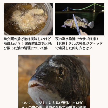
魚介類の揚げ物は美味しいけど
夜の垂水漁港でカサゴ好捕！
油跳ねがち！ 破裂防止対策と飛
【兵庫】0.5gの軽量ジグヘッド
び散った油の処理について解
で連発した釣り方とは？
説！
ついに「シジミ」にも忍び寄る「クロダ
イ」の魔の手 茨城の名所で漁獲量が半減