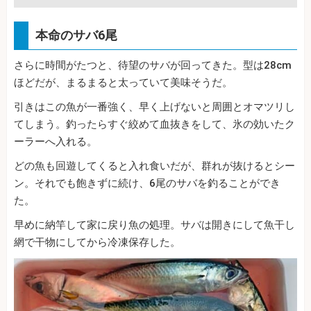
本命のサバ6尾
さらに時間がたつと、待望のサバが回ってきた。型は28cm
ほどだが、まるまると太っていて美味そうだ。
引きはこの魚が一番強く、早く上げないと周囲とオマツリし
てしまう。釣ったらすぐ絞めて血抜きをして、氷の効いたク
ーラーへ入れる。
どの魚も回遊してくると入れ食いだが、群れが抜けるとシー
ン。それでも飽きずに続け、6尾のサバを釣ることができ
た。
早めに納竿して家に戻り魚の処理。サバは開きにして魚干し
網で干物にしてから冷凍保存した。