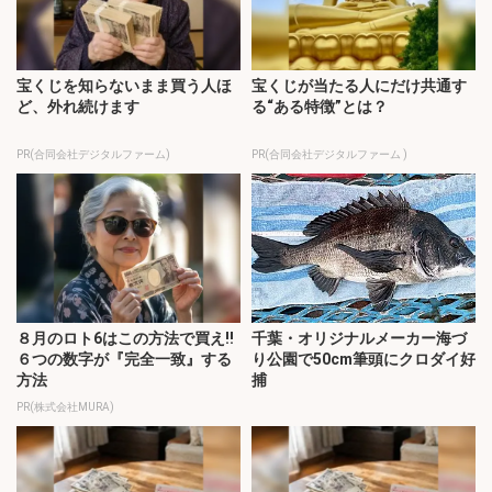
宝くじを知らないまま買う人ほ
宝くじが当たる人にだけ共通す
ど、外れ続けます
る“ある特徴”とは？
PR(合同会社デジタルファーム)
PR(合同会社デジタルファーム )
８月のロト6はこの方法で買え!!
千葉・オリジナルメーカー海づ
６つの数字が『完全一致』する
り公園で50cm筆頭にクロダイ好
方法
捕
PR(株式会社MURA)