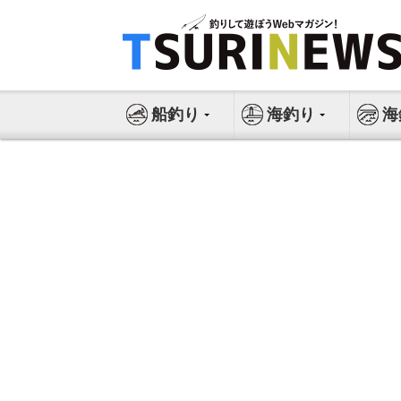
コ
ン
テ
ン
ツ
船釣り
海釣り
海
へ
ス
キ
ッ
プ