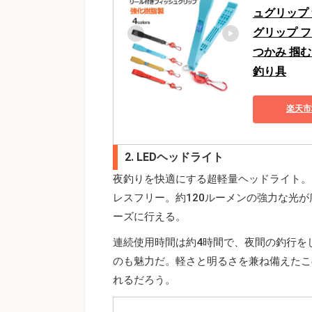
ュグリップ 
グリップ フ
つかみ 掴む
釣り具
楽天市
2. LEDヘッドライト
夜釣りを快適にする超軽量ヘッドライト。電
レスフリー。約120ルーメンの強力な光
ーズに行える。
連続使用時間は約4時間で、夜間の釣行を
のも魅力だ。軽さと明るさを兼ね備えたこ
れるだろう。