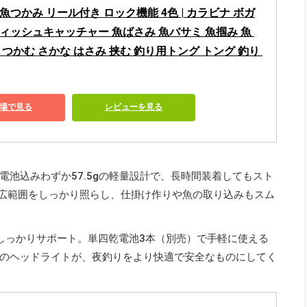
魚つかみ リール付き ロック機能 4色 | カラビナ ボガ
ィッシュキャッチャー 魚ばさみ 魚バサミ 魚掴み 魚 
 つかむ さかな はさみ 挟む 釣り用トング トング 釣り 
場で見る
レビューを見る
池込みわずか57.5gの軽量設計で、長時間装着してもスト
が広範囲をしっかり照らし、仕掛け作りや魚の取り込みもスム
しっかりサポート。単四乾電池3本（別売）で手軽に使える
のヘッドライトが、夜釣りをより快適で安全なものにしてく