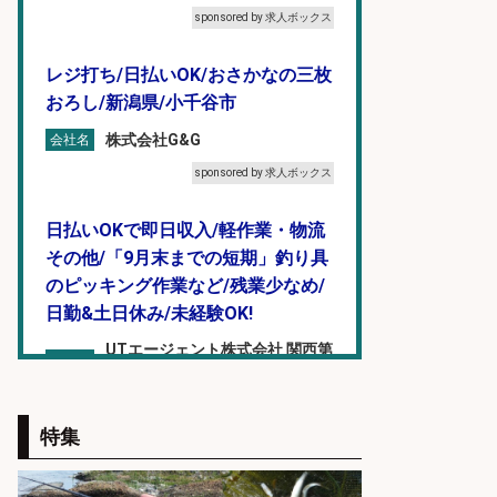
sponsored by 求人ボックス
レジ打ち/日払いOK/おさかなの三枚
おろし/新潟県/小千谷市
株式会社G&G
会社名
sponsored by 求人ボックス
日払いOKで即日収入/軽作業・物流
その他/「9月末までの短期」釣り具
のピッキング作業など/残業少なめ/
日勤&土日休み/未経験OK!
UTエージェント株式会社 関西第
会社名
二CU
sponsored by 求人ボックス
特集
精肉・青果・鮮魚販売/「志布志
市」「時給1,150円〜」志布志市で