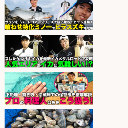
ック詰めや品出しスタッフ/未経験
歓迎×残業少なめ×週4日〜OK/広島
県/広島市西区
株式会社ホットスタッフ五日市
会社名
sponsored by 求人ボックス
精肉・青果・鮮魚販売/「志布志
市」「時給1,150円〜」志布志市内
でお魚のカットや商品の陳列スタッ
フ/車通勤OK×時間選べる×未経験歓
迎/鹿児島県/志布志市
株式会社ホットスタッフ鹿児島
会社名
sponsored by 求人ボックス
さらに求人情報を見る