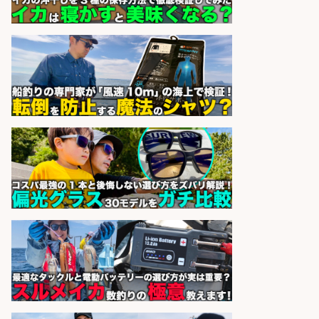
祝休みで年間休日126日
パーソルファクトリーパートナ
会社名
ーズ株式会社
sponsored by 求人ボックス
日払いOKで即日収入/製造スタッフ/
「堺市堺区」 土日祝休みで年間休日
126日&入社祝金10万円/堺市堺区の
工場で自転車部品や釣り具の組立/
日払いOK・未経験歓迎/大阪府
パーソルファクトリーパートナ
会社名
ーズ株式会社
sponsored by 求人ボックス
日払いOKで即日収入/製造スタッフ/
「広島市佐伯区」「時給1,200円」
日払いOK!広島市佐伯区でお魚のパ