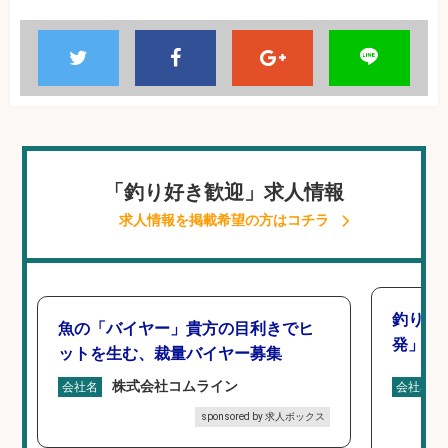
「釣り好き歓迎」求人情報
求人情報を掲載希望の方はコチラ
釣り好
魚の「バイヤー」貴方の目利きでヒ
発」/D
ットを生む、裁量バイヤー募集
株式会社コムライン
会社名
会社名
sponsored by 求人ボックス