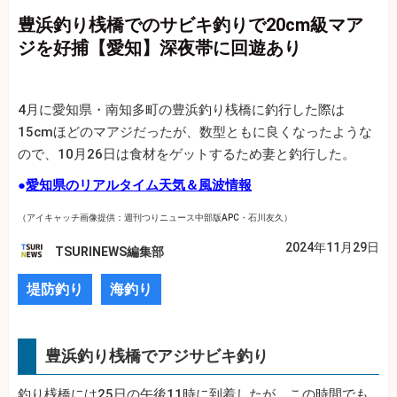
豊浜釣り桟橋でのサビキ釣りで20cm級マア
ジを好捕【愛知】深夜帯に回遊あり
4月に愛知県・南知多町の豊浜釣り桟橋に釣行した際は
15cmほどのマアジだったが、数型ともに良くなったような
ので、10月26日は食材をゲットするため妻と釣行した。
●
愛知県のリアルタイム天気＆風波情報
（アイキャッチ画像提供：週刊つりニュース中部版APC・石川友久）
2024年11月29日
TSURINEWS編集部
堤防釣り
海釣り
豊浜釣り桟橋でアジサビキ釣り
釣り桟橋には25日の午後11時に到着したが、この時間でも