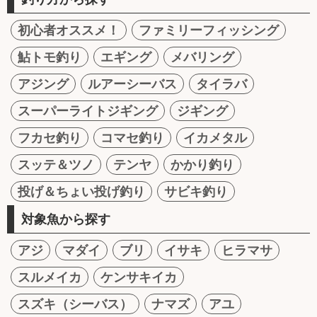
初心者オススメ！
ファミリーフィッシング
鮎トモ釣り
エギング
メバリング
アジング
ルアーシーバス
タイラバ
スーパーライトジギング
ジギング
フカセ釣り
コマセ釣り
イカメタル
スッテ＆ツノ
テンヤ
かかり釣り
投げ＆ちょい投げ釣り
サビキ釣り
対象魚から探す
アジ
マダイ
ブリ
イサキ
ヒラマサ
スルメイカ
ケンサキイカ
スズキ（シーバス）
ナマズ
アユ