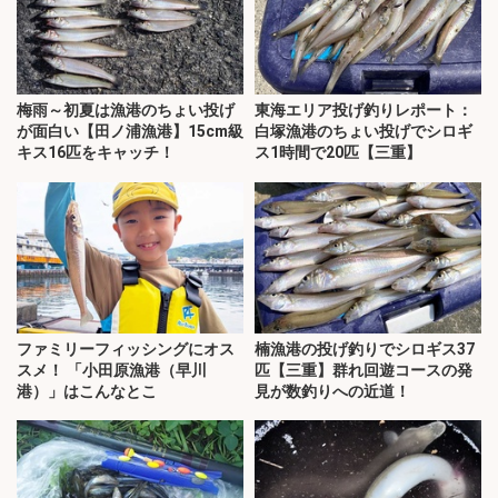
梅雨～初夏は漁港のちょい投げ
東海エリア投げ釣りレポート：
が面白い【田ノ浦漁港】15cm級
白塚漁港のちょい投げでシロギ
キス16匹をキャッチ！
ス1時間で20匹【三重】
ファミリーフィッシングにオス
楠漁港の投げ釣りでシロギス37
スメ！ 「小田原漁港（早川
匹【三重】群れ回遊コースの発
港）」はこんなとこ
見が数釣りへの近道！