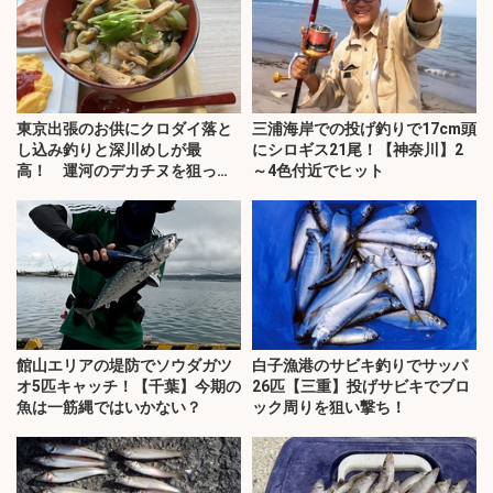
東京出張のお供にクロダイ落と
三浦海岸での投げ釣りで17cm頭
し込み釣りと深川めしが最
にシロギス21尾！【神奈川】2
高！ 運河のデカチヌを狙って
～4色付近でヒット
みた
館山エリアの堤防でソウダガツ
白子漁港のサビキ釣りでサッパ
オ5匹キャッチ！【千葉】今期の
26匹【三重】投げサビキでブロ
魚は一筋縄ではいかない？
ック周りを狙い撃ち！