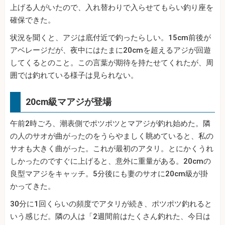
上げる人がいたので、入れ替わりで入らせてもらい釣り座を
確保できた。
状況を聞くと、アジは底付近で釣ったらしい。15cm前後が
アベレージだが、夜中にはたまに20cmを超えるアジが回遊
してくるとのこと。この言葉が期待を持たせてくれたが、周
囲では釣れている様子は見られない。
20cm級マアジが登場
午前2時ごろ、潮表側でポツポツとマアジが釣れ始めた。隣
の人のサオが曲がったのをうらやましく眺めていると、私の
サオも大きく曲がった。これが最初のアタリ。とにかくうれ
しかったのですぐに上げると、意外に重量がある。20cmの
良型マアジをキャッチ。5分後にも妻のサオに20cm級が掛
かってきた。
30分に1回くらいの頻度でアタリが続き、ポツポツ釣れると
いう感じだ。隣の人は「2週間前はたくさん釣れた、今日は