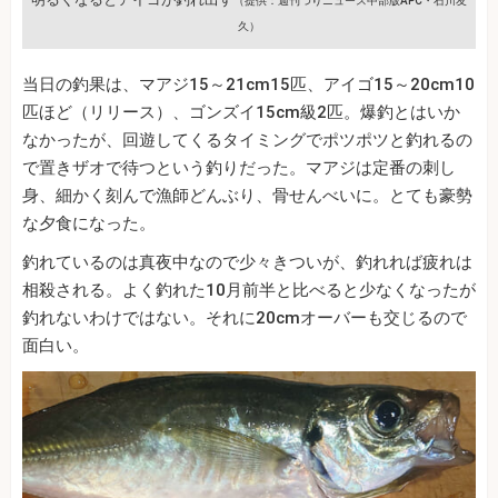
（提供：週刊つりニュース中部版APC・石川友
久）
当日の釣果は、マアジ15～21cm15匹、アイゴ15～20cm10
匹ほど（リリース）、ゴンズイ15cm級2匹。爆釣とはいか
なかったが、回遊してくるタイミングでポツポツと釣れるの
で置きザオで待つという釣りだった。マアジは定番の刺し
身、細かく刻んで漁師どんぶり、骨せんべいに。とても豪勢
な夕食になった。
釣れているのは真夜中なので少々きついが、釣れれば疲れは
相殺される。よく釣れた10月前半と比べると少なくなったが
釣れないわけではない。それに20cmオーバーも交じるので
面白い。