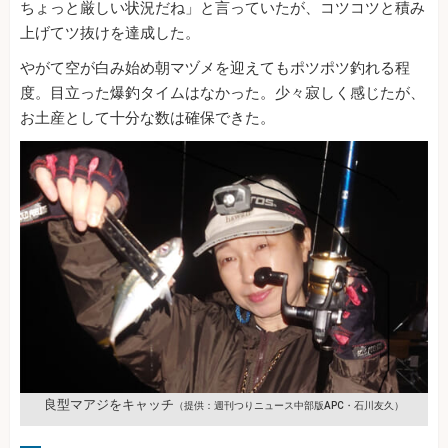
ちょっと厳しい状況だね」と言っていたが、コツコツと積み
上げてツ抜けを達成した。
やがて空が白み始め朝マヅメを迎えてもポツポツ釣れる程
度。目立った爆釣タイムはなかった。少々寂しく感じたが、
お土産として十分な数は確保できた。
良型マアジをキャッチ
（提供：週刊つりニュース中部版APC・石川友久）