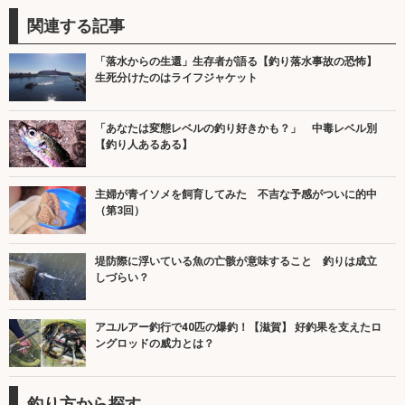
関連する記事
「落水からの生還」生存者が語る【釣り落水事故の恐怖】
生死分けたのはライフジャケット
「あなたは変態レベルの釣り好きかも？」 中毒レベル別
【釣り人あるある】
主婦が青イソメを飼育してみた 不吉な予感がついに的中
（第3回）
堤防際に浮いている魚の亡骸が意味すること 釣りは成立
しづらい？
アユルアー釣行で40匹の爆釣！【滋賀】 好釣果を支えたロ
ングロッドの威力とは？
釣り方から探す