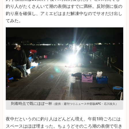
釣り人がたくさんいて潮の表側はすでに満杯。反対側に仮の
釣り座を確保し、アミエビはまだ解凍中なのでサオだけ出し
てみた。
到着時点で既にほぼ一杯
（提供：週刊つりニュース中部版APC・石川友久）
夜中だというのに釣り人はどんどん増え、午前1時ごろには
スペースはほぼ埋まった。ちょうどそのころ潮の表側で引き