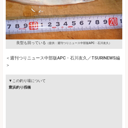
良型も回っている
（提供：週刊つりニュース中部版APC・石川友久）
＜週刊つりニュース中部版APC・石川友久／TSURINEWS編
＞
▼この釣り場について
豊浜釣り桟橋