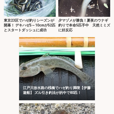
東京23区でハゼ釣りシーズンが
夕マヅメが勝負！夏夜のウナギ
開幕！ デキハゼ5～10cmが52匹
釣りで本命5匹手中 天然ミミズ
とスタートダッシュに成功
に好反応
江戸川放水路の桟橋でハゼ釣り満喫【伊藤
遊船】 ズル引き釣法が的中で80匹！