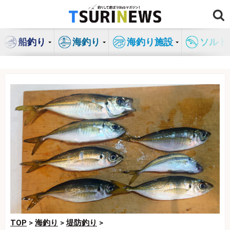
コ
ン
テ
船釣り
海釣り
海釣り施設
ソルト
ン
ツ
へ
ス
キ
ッ
プ
TOP
>
海釣り
>
堤防釣り
>