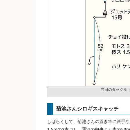
当日のタックル
（
菊池さんシロギスキャッチ
しばらくして、菊池さんの置き竿に派手な
1.5mの3本バリ。運河の中央より先の5