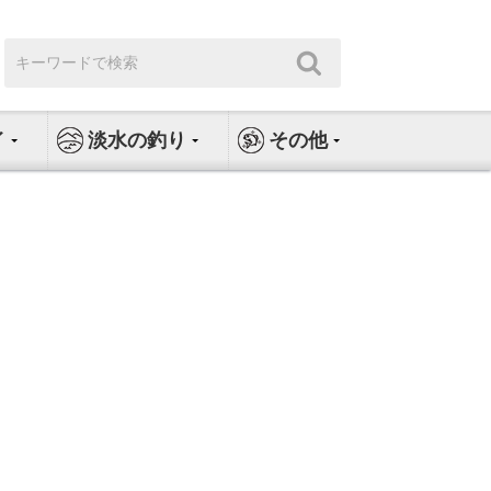
検
検
索:
索
イ
淡水の釣り
その他