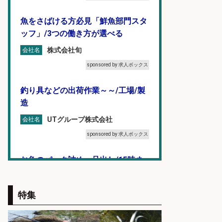
魚をさばける方必見「鮮魚部門スタ
ッフ」/3つの働き方が選べる
株式会社旬
会社名
sponsored by 求人ボックス
釣り具などの出荷作業～～/工場/製
造
UTグループ株式会社
会社名
sponsored by 求人ボックス
お魚のパック詰め・品出し/15時ま
で/残業なし/未経験大歓迎
株式会社グロップ 広島オフィス
会社名
特集
sponsored by 求人ボックス