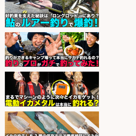
魚の調理経験が活かせる「鮮魚加
工/食品工場スタッフ」
株式会社松屋フーズ
会社名
sponsored by 求人ボックス
釣り好き必見「釣具の設計開
発」/DAIWA公認製品/年休117日
株式会社スポーツライフプラネ
会社名
ッツ
sponsored by 求人ボックス
大手釣り具メーカー 電動リールの機
械設計/NX/44万～
パーソル エクセル HRパートナ
会社名
ーズ株式会社
sponsored by 求人ボックス