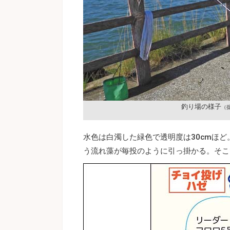
釣り場の様子
（
水色は白濁した緑色で透明度は30cmほ
う流れ藻が毎投のように引っ掛かる。そこ