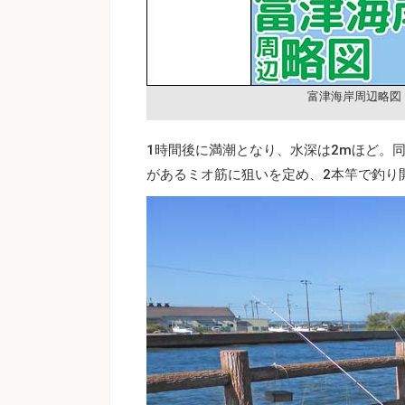
富津海岸周辺略図
1時間後に満潮となり、水深は2mほど。
があるミオ筋に狙いを定め、2本竿で釣り