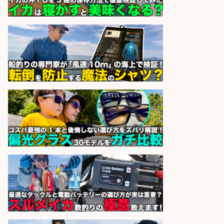
レジカウンター/夕方勤務で時給UP
お釣りの計算不要の簡単レジ1日2時
間
オーケー株式会社
会社名
sponsored by 求人ボックス
フィッシング用品の「製品開発設
計」
メガバス株式会社
会社名
sponsored by 求人ボックス
さらに求人情報を見る