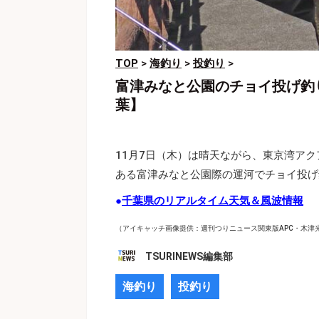
TOP
>
海釣り
>
投釣り
>
富津みなと公園のチョイ投げ釣
葉】
11月7日（木）は晴天ながら、東京湾ア
ある富津みなと公園際の運河でチョイ投げ
●
千葉県のリアルタイム天気＆風波情報
（アイキャッチ画像提供：週刊つりニュース関東版APC・木津
TSURINEWS編集部
海釣り
投釣り