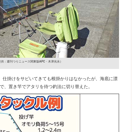
提供：週刊つりニュース関東版APC・木津光永）
ど。仕掛けをサビいてきても根掛かりはなかったが、海底に漂
で、置き竿でアタリを待つ釣法に切り替えた。