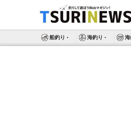
コ
ン
テ
ン
ツ
船釣り
海釣り
海
へ
ス
キ
ッ
プ