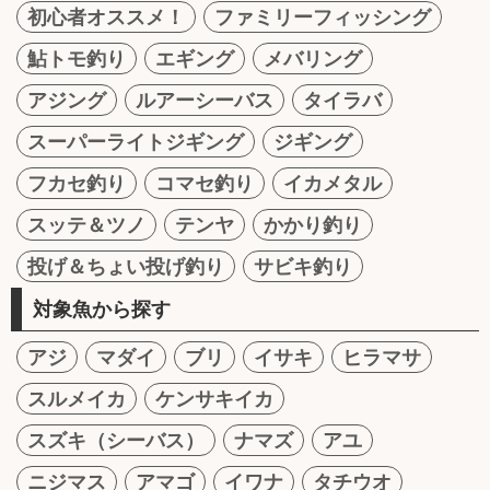
初心者オススメ！
ファミリーフィッシング
鮎トモ釣り
エギング
メバリング
アジング
ルアーシーバス
タイラバ
スーパーライトジギング
ジギング
フカセ釣り
コマセ釣り
イカメタル
スッテ＆ツノ
テンヤ
かかり釣り
投げ＆ちょい投げ釣り
サビキ釣り
対象魚から探す
アジ
マダイ
ブリ
イサキ
ヒラマサ
スルメイカ
ケンサキイカ
スズキ（シーバス）
ナマズ
アユ
ニジマス
アマゴ
イワナ
タチウオ