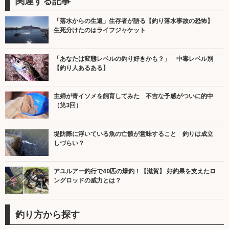
関連する記事
「落水からの生還」生存者が語る【釣り落水事故の恐怖】
生死分けたのはライフジャケット
「あなたは変態レベルの釣り好きかも？」 中毒レベル別
【釣り人あるある】
主婦が青イソメを飼育してみた 不吉な予感がついに的中
（第3回）
堤防際に浮いている魚の亡骸が意味すること 釣りは成立
しづらい？
アユルアー釣行で40匹の爆釣！【滋賀】 好釣果を支えたロ
ングロッドの威力とは？
釣り方から探す