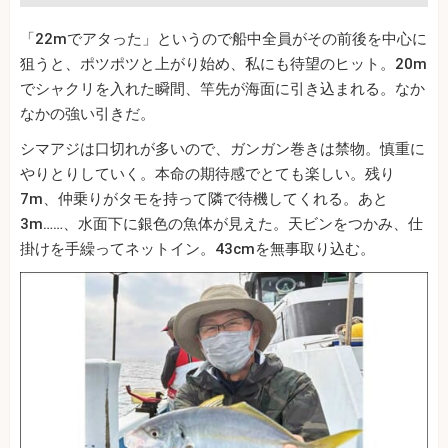
「22mでアタった」というので船中全員がその前後を中心に
狙うと、ポツポツと上がり始め、私にも待望のヒット。20m
でシャクリを入れた瞬間、竿先が海面に引き込まれる。なか
なかの強い引きだ。
シマアジは口切れが多いので、ガンガン巻きは禁物。慎重に
やりとりしていく。本命の期待感でとても楽しい。残り
7m、仲乗りがタモを持って隣で待機してくれる。あと
3m……、水面下に銀色の魚体が見えた。天ビンをつかみ、仕
掛けを手繰ってネットイン。43cmを無事取り込む。