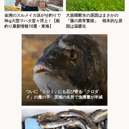
金洲のスルメイカ泳がせ釣りで
大規模断水の原因はまさかの
8kg大型マハタ堂々浮上！【船
「藻の異常繁殖」 根本的な原
釣り最新情報10選・東海】
因は温暖化
ついに「シジミ」にも忍び寄る「クロダ
イ」の魔の手 茨城の名所で漁獲量が半減