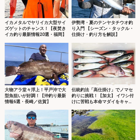
イカメタルでヤリイカ大型サイ
伊勢湾・夏のテンヤタチウオ釣
ズゲットのチャンス！【夜焚き
り入門 【シーズン・タックル・
イカ釣り最新情報20選・福岡】
仕掛け・釣り方を解説】
大物アラ堂々浮上！平戸沖で大
伝統釣法「高仕掛け」でノマセ
型魚狙いが好調！【沖釣り最新
釣りに挑戦！【加太】 イワシ付
情報6選・長崎／佐賀】
けに苦戦も本命マダイをキャッ
チ！