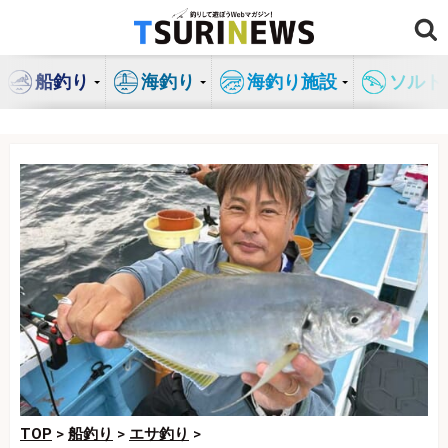
コ
ン
テ
船釣り
海釣り
海釣り施設
ソルト
ン
ツ
へ
ス
キ
ッ
プ
TOP
>
船釣り
>
エサ釣り
>