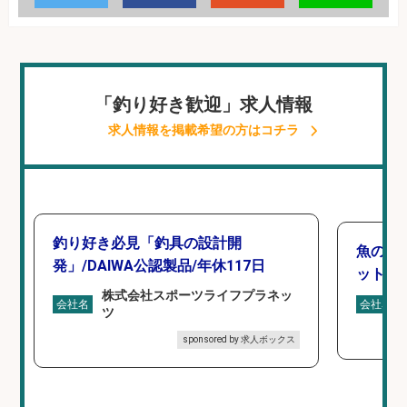
「釣り好き歓迎」求人情報
求人情報を掲載希望の方はコチラ
釣り好き必見「釣具の設計開
魚の「
発」/DAIWA公認製品/年休117日
ットを
株式会社スポーツライフプラネッ
会社名
会社名
ツ
sponsored by 求人ボックス