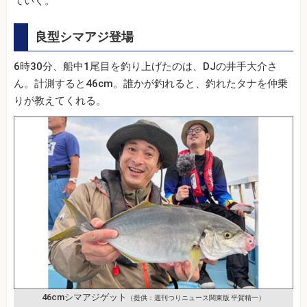
ていく。
良型シマアジ登場
6時30分、船中1尾目を釣り上げたのは、DJの井手大介さ
ん。計測すると46cm。誰かが釣れると、釣れたタナを仲乗
りが教えてくれる。
46cmシマアジゲット
（提供：週刊つりニュース関東版 平賀精一）