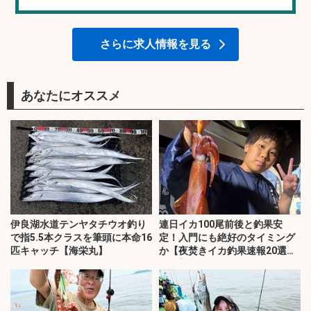
さらに求人情報を見る
あなたにオススメ
伊良湖水道テンヤタチウオ釣り
連日イカ100尾前後と釣果安
で指5.5本クラスを筆頭に本命16
定！入門にも絶好のタイミング
匹キャッチ【海栄丸】
か【夜焚きイカ釣果速報20選・
福岡】