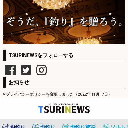
TSURINEWSをフォローする
お知らせ
※プライバシーポリシーを変更しました（2022年11月17日）
船釣り
海釣り
海釣り施設
ソルト