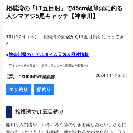
相模湾の「LT五目船」で45cm級筆頭に釣る
人シマアジ5尾キャッチ【神奈川】
10月17日（木）、相模湾の船宿からLT五目釣りに行ってき
た。
●
神奈川県のリアルタイム天気＆風波情報
（アイキャッチ画像提供：週刊つりニュース関東版 平賀精一）
2024年11月21日
TSURINEWS編集部
エサ釣り
船釣り
相模湾でLT五目釣り
船釣り入門者や、いろいろな魚の引きを楽しみたい、さらに
食べたいという人にお勧め。何が釣れるかわからない、ワク