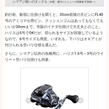
シマアジ狙いのタックル
（作図：週刊つりニュース関東版 平賀精一）
釣行前、船宿に仕掛けを聞くと、35cm前後の天ビンにFL40
号のアミコマセ用ビシ、クッションゴムはあってもなくても
いいが30cmまで。市販のイナダ仕掛けで大丈夫とのこと。
ハリスは5号でOKだが、切られるサイズが回遊しているよう
なので、6号サイズも用意。いずれも、下バリはオキアミが
付けられる空バリ仕様を選んだ。
さらに、シマアジ以外の魚種用に、ハリス1.5号～3号のウイ
リー＋空バリ仕掛けも持参。