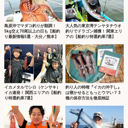
島原沖でマダコ釣りが順調！
大人気の東京湾テンヤタチウオ
5kg交え70尾以上の日も【船釣
釣りでドラゴン捕獲！ 関東エリ
り最新情報5選・大分／熊本】
アの【船釣り特選釣果7選】
イカメタルでシロ（ケンサキ）
釣り人の特権『イカの沖干し』
イカ連発！ 関西エリアの【船釣
は寝かせるともっとウマい？ 3
り特選釣果7選】
種の保存方法を徹底検証