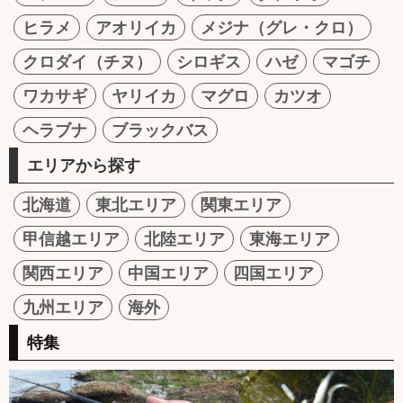
ヒラメ
アオリイカ
メジナ（グレ・クロ）
クロダイ（チヌ）
シロギス
ハゼ
マゴチ
ワカサギ
ヤリイカ
マグロ
カツオ
ヘラブナ
ブラックバス
エリアから探す
北海道
東北エリア
関東エリア
甲信越エリア
北陸エリア
東海エリア
関西エリア
中国エリア
四国エリア
九州エリア
海外
特集