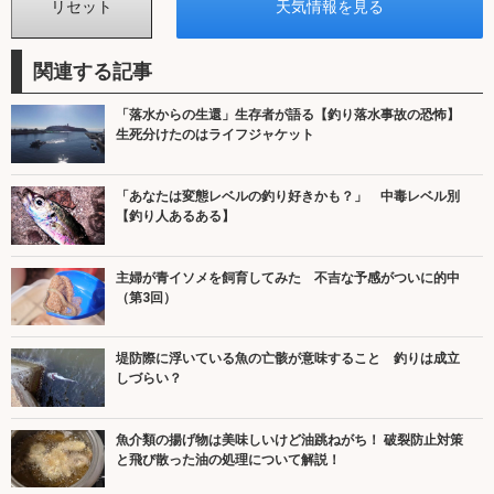
関連する記事
「落水からの生還」生存者が語る【釣り落水事故の恐怖】
生死分けたのはライフジャケット
「あなたは変態レベルの釣り好きかも？」 中毒レベル別
【釣り人あるある】
主婦が青イソメを飼育してみた 不吉な予感がついに的中
（第3回）
堤防際に浮いている魚の亡骸が意味すること 釣りは成立
しづらい？
魚介類の揚げ物は美味しいけど油跳ねがち！ 破裂防止対策
と飛び散った油の処理について解説！