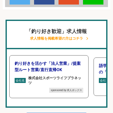
「釣り好き歓迎」求人情報
求人情報を掲載希望の方はコチラ
釣り好きを活かす「法人営業」/提案
語学力
型ルート営業/直行直帰OK
の「海外
株式会社スポーツライフプラネッ
会社名
会社名
ツ
sponsored by 求人ボックス