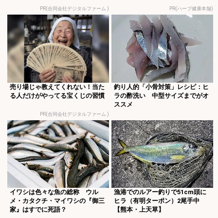
PR(合同会社デジタルファーム )
PR(ハーブ健康本舗)
売り場じゃ教えてくれない！当た
釣り人的「小骨対策」レシピ：ヒ
る人だけがやってる宝くじの習慣
ラの酢洗い 中型サイズまでがオ
ススメ
PR(合同会社デジタルファーム )
イワシは色々な魚の総称 ウル
漁港でのルアー釣りで51cm頭に
メ・カタクチ・マイワシの『御三
ヒラ（有明ターポン）2尾手中
家』はすでに死語？
【熊本・上天草】