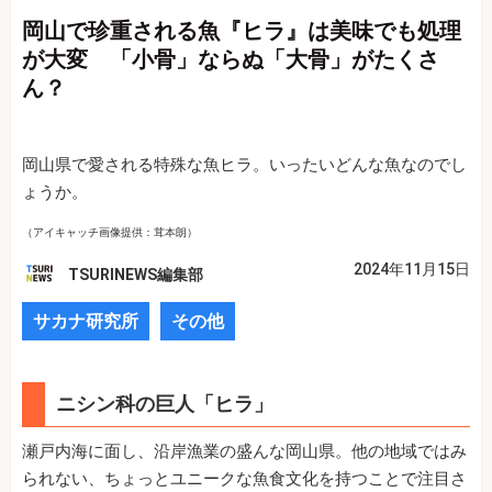
岡山で珍重される魚『ヒラ』は美味でも処理
が大変 「小骨」ならぬ「大骨」がたくさ
ん？
岡山県で愛される特殊な魚ヒラ。いったいどんな魚なのでし
ょうか。
（アイキャッチ画像提供：茸本朗）
2024年11月15日
TSURINEWS編集部
サカナ研究所
その他
ニシン科の巨人「ヒラ」
瀬戸内海に面し、沿岸漁業の盛んな岡山県。他の地域ではみ
られない、ちょっとユニークな魚食文化を持つことで注目さ