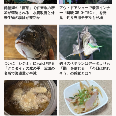
琵琶湖の「南湖」で在来魚の増
アウトドアショーで最強インナ
加が確認される 水質改善と外
ー「瞬暖 GRID-TEC＋」を発
来生物の駆除が奏功か
見 釣り専用モデルも登場
ついに「シジミ」にも忍び寄る
釣りのベテランはデータよりも
「クロダイ」の魔の手 茨城の
「勘」を信じる 「今日は釣れ
名所で漁獲量が半減
そう」の感覚とは？