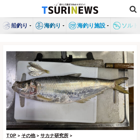
コ
ン
テ
船釣り
海釣り
海釣り施設
ソルト
ン
ツ
へ
ス
キ
ッ
プ
TOP
>
その他
>
サカナ研究所
>