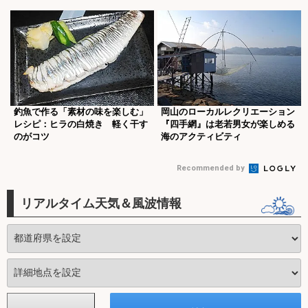
釣魚で作る「素材の味を楽しむ」
岡山のローカルレクリエーション
レシピ：ヒラの白焼き 軽く干す
『四手網』は老若男女が楽しめる
のがコツ
海のアクティビティ
Recommended by
リアルタイム天気＆風波情報