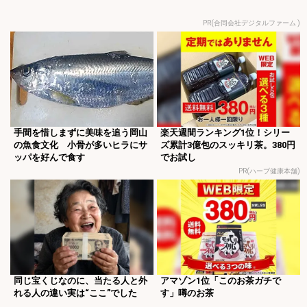
PR(合同会社デジタルファーム )
手間を惜しまずに美味を追う岡山
楽天週間ランキング1位！シリー
の魚食文化 小骨が多いヒラにサ
ズ累計3億包のスッキリ茶。380円
ッパを好んで食す
でお試し
PR(ハーブ健康本舗)
同じ宝くじなのに、当たる人と外
アマゾン1位「このお茶ガチで
れる人の違い実は“ここ”でした
す」噂のお茶