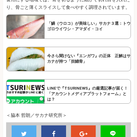
り、骨ごと薄くスライスして食べやすく調理されています。
「鱗（ウロコ）が美味しい」サカナ３選：トウ
ゴロウイワシ・アマダイ・コイ
今さら聞けない『エンガワ』の正体 正解はサ
カナが持つ「担鰭骨」
LINEで『TSURINEWS』の厳選記事が届く！
「アカウントメディアプラットフォーム」と
は？
＜脇本 哲朗／サカナ研究所＞