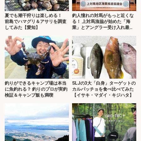
夏でも潮干狩りは楽しめる！
釣人憧れの対馬がもっと近くな
前島でハマグリ＆アサリを調査
る！ 上対馬漁協が始めた「海
してみた【愛知】
業」とアングラー受け入れ最前
線を取材
釣りができるキャンプ場は本当
SLJの3大「白身」ターゲットの
に魚釣れる？ 釣りのプロが実釣
カルパッチョを食べ比べてみた
検証＆キャンプ飯も満喫
【イサキ・マダイ・キジハタ】