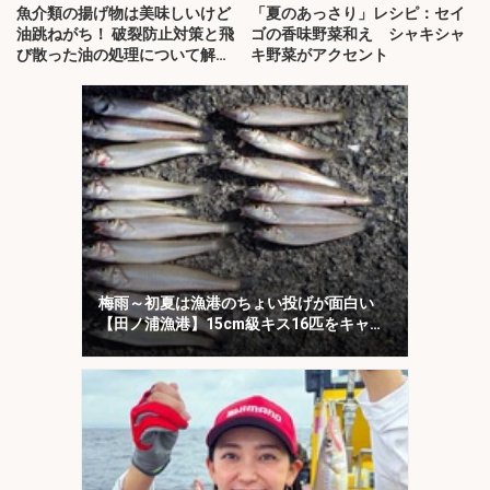
魚介類の揚げ物は美味しいけど
「夏のあっさり」レシピ：セイ
油跳ねがち！ 破裂防止対策と飛
ゴの香味野菜和え シャキシャ
び散った油の処理について解
キ野菜がアクセント
説！
梅雨～初夏は漁港のちょい投げが面白い
【田ノ浦漁港】15cm級キス16匹をキャッ
チ！