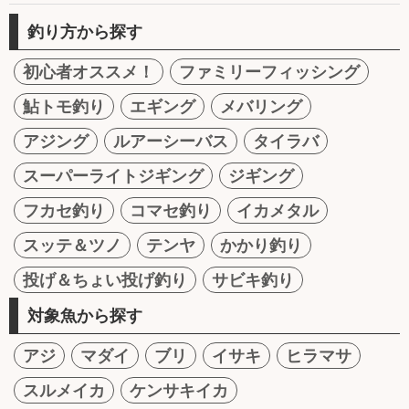
釣り方から探す
初心者オススメ！
ファミリーフィッシング
鮎トモ釣り
エギング
メバリング
アジング
ルアーシーバス
タイラバ
スーパーライトジギング
ジギング
フカセ釣り
コマセ釣り
イカメタル
スッテ＆ツノ
テンヤ
かかり釣り
投げ＆ちょい投げ釣り
サビキ釣り
対象魚から探す
アジ
マダイ
ブリ
イサキ
ヒラマサ
スルメイカ
ケンサキイカ