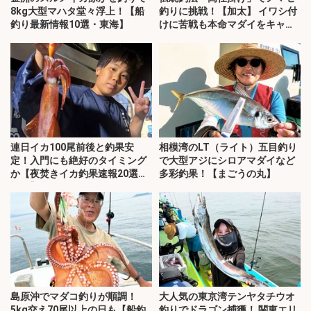
8kg大型マハタ堂々浮上！【船
釣りに挑戦！【加太】 イワシ付
釣り最新情報10選・東海】
けに苦戦も本命マダイをキャッ
チ！
連日イカ100尾前後と釣果安
相模湾のLT（ライト）五目釣り
定！入門にも絶好のタイミング
で大型アジにシロアマダイなど
か【夜焚きイカ釣果速報20選・
多彩釣果！【まごうの丸】
福岡】
島原沖でマダコ釣りが順調！
大人気の東京湾テンヤタチウオ
5kg交え70尾以上の日も【船釣
釣りでドラゴン捕獲！ 関東エリ