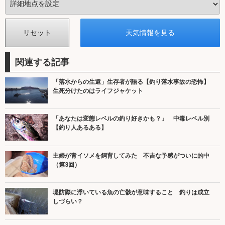
関連する記事
「落水からの生還」生存者が語る【釣り落水事故の恐怖】
生死分けたのはライフジャケット
「あなたは変態レベルの釣り好きかも？」 中毒レベル別
【釣り人あるある】
主婦が青イソメを飼育してみた 不吉な予感がついに的中
（第3回）
堤防際に浮いている魚の亡骸が意味すること 釣りは成立
しづらい？