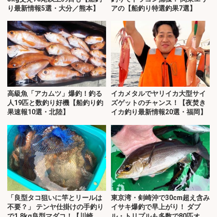
り最新情報5選・大分／熊本】
アの【船釣り特選釣果7選】
高級魚「アカムツ」爆釣！釣る
イカメタルでヤリイカ大型サイ
人19匹と数釣り好機【船釣り釣
ズゲットのチャンス！【夜焚き
果速報10選・北陸】
イカ釣り最新情報20選・福岡】
「良型タコ狙いに竿とリールは
東京湾・剣崎沖で30cm超え含み
不要？」 テンヤ仕掛けの手釣り
イサキ爆釣で早上がり！ ダブ
で1.8kg良型マダコ！【川崎
ル・トリプルも多数で80匹オー