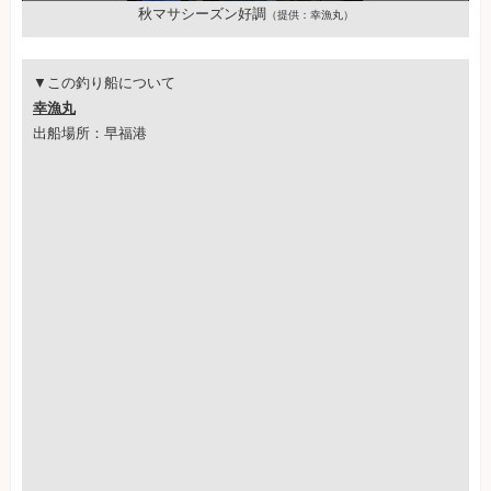
秋マサシーズン好調
（提供：幸漁丸）
▼この釣り船について
幸漁丸
出船場所：早福港