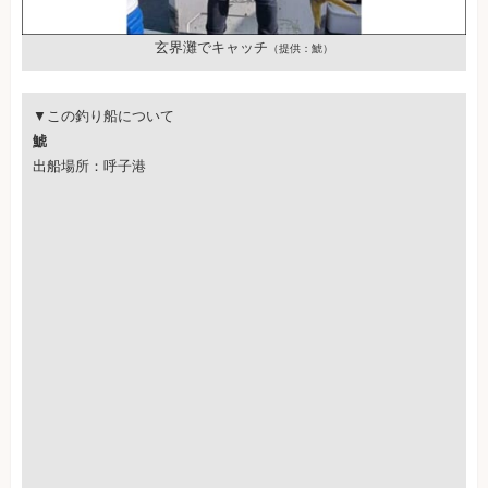
玄界灘でキャッチ
（提供：鯱）
▼この釣り船について
鯱
出船場所：呼子港