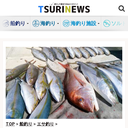
コ
ン
テ
船釣り
海釣り
海釣り施設
ソルト
ン
ツ
へ
ス
キ
ッ
プ
TOP
>
船釣り
>
エサ釣り
>