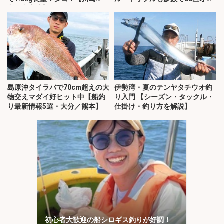
丸・東京湾】
バー
島原沖タイラバで70cm超えの大
伊勢湾・夏のテンヤタチウオ釣
物交えマダイ好ヒット中【船釣
り入門 【シーズン・タックル・
り最新情報5選・大分／熊本】
仕掛け・釣り方を解説】
初心者大歓迎の船シロギス釣りが好調！