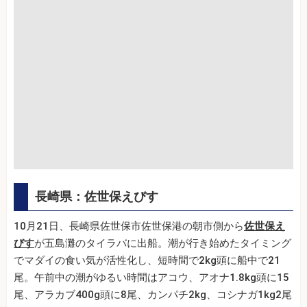
長崎県：佐世保えびす
10月21日、長崎県佐世保市佐世保港の朝市側から
佐世保え
びす
が五島灘のタイラバに出船。潮が行き始めたタイミング
でマダイの食い気が活性化し、短時間で2kg頭に船中で21
尾。午前中の潮がゆるい時間はアコウ、アオナ1.8kg頭に15
尾、アラカブ400g頭に8尾、カンパチ2kg、コシナガ1kg2尾