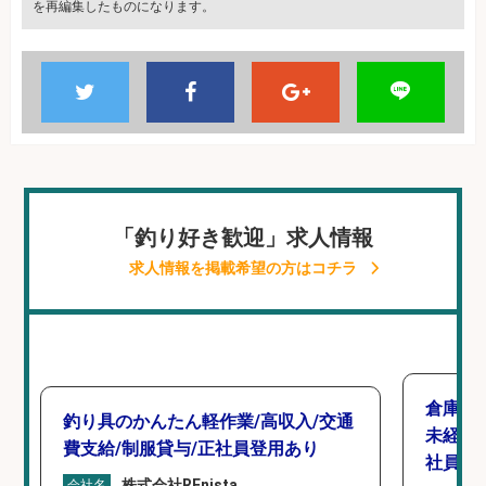
を再編集したものになります。
「釣り好き歓迎」求人情報
求人情報を掲載希望の方はコチラ
倉庫で
釣り具のかんたん軽作業/高収入/交通
未経験
費支給/制服貸与/正社員登用あり
社員登
株式会社REnista
会社名