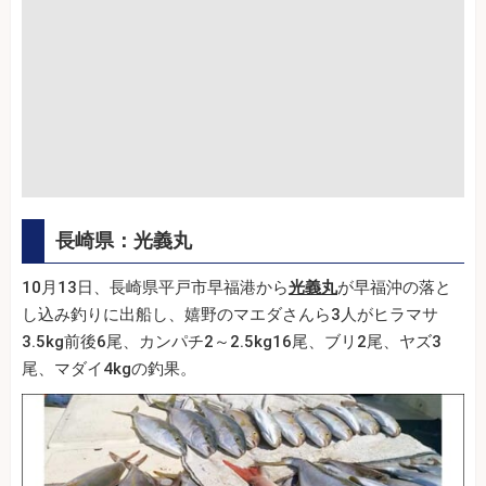
長崎県：光義丸
10月13日、長崎県平戸市早福港から
光義丸
が早福沖の落と
し込み釣りに出船し、嬉野のマエダさんら3人がヒラマサ
3.5kg前後6尾、カンパチ2～2.5kg16尾、ブリ2尾、ヤズ3
尾、マダイ4kgの釣果。