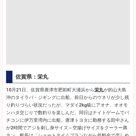
佐賀県：栄丸
10月21日、佐賀県唐津市肥前町大浦浜から
栄丸
が的山大島
沖のタイラバ・ジギングに出船。前日からのウネリが少し残
り釣りづらい状況だったが、マダイ2kg級にアオナ、オオモ
ンハタ交じりで数釣りを楽しんだ。同日はナイトゲームでバ
チコンに伊万里湾内に出船。唐津トヨタに勤務する田中さん
が2時間でアジを刺し身サイズ～空揚げサイズをクーラー満
タン。船長は「ショートタイムプランながら低料金で楽しめ