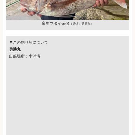
良型マダイ確保
（提供：勇勝丸）
▼この釣り船について
勇勝丸
出船場所：串浦港