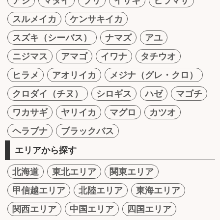
アジ
マダイ
ブリ
イサキ
ヒラマサ
スルメイカ
ケンサキイカ
スズキ（シーバス）
ナマズ
アユ
ニジマス
アマゴ
イワナ
タチウオ
ヒラメ
アオリイカ
メジナ（グレ・クロ）
クロダイ（チヌ）
シロギス
ハゼ
マゴチ
ワカサギ
ヤリイカ
マグロ
カツオ
ヘラブナ
ブラックバス
エリアから探す
北海道
東北エリア
関東エリア
甲信越エリア
北陸エリア
東海エリア
関西エリア
中国エリア
四国エリア