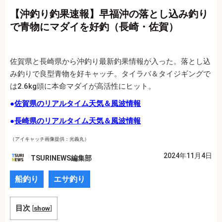
【沖釣り釣果速報】早福沖の落とし込み釣り
で青物にマダイを好釣（長崎・佐賀）
佐賀県と長崎県から沖釣り最新釣果情報が入った。落とし込
み釣りで良型青物を好キャッチ。タイラバ＆タイジギングで
は2.6kg頭に本命マダイが高活性にヒット。
●
佐賀県のリアルタイム天気＆風波情報
●
長崎県のリアルタイム天気＆風波情報
（アイキャッチ画像提供：光義丸）
2024年11月4日
TSURINEWS編集部
船釣り
エサ釣り
目次
[
show
]