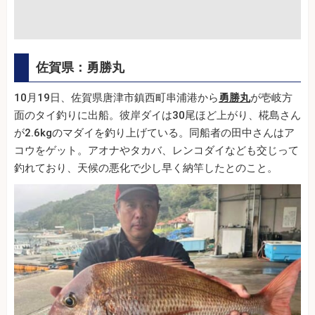
佐賀県：勇勝丸
10月19日、佐賀県唐津市鎮西町串浦港から
勇勝丸
が壱岐方
面のタイ釣りに出船。彼岸ダイは30尾ほど上がり、椛島さん
が2.6kgのマダイを釣り上げている。同船者の田中さんはア
コウをゲット。アオナやタカバ、レンコダイなども交じって
釣れており、天候の悪化で少し早く納竿したとのこと。