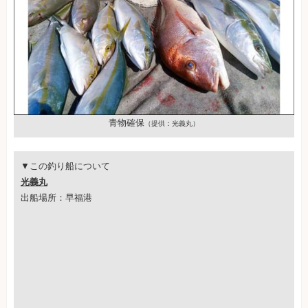
青物確保
（提供：光義丸）
▼この釣り船について
光義丸
出船場所：早福港