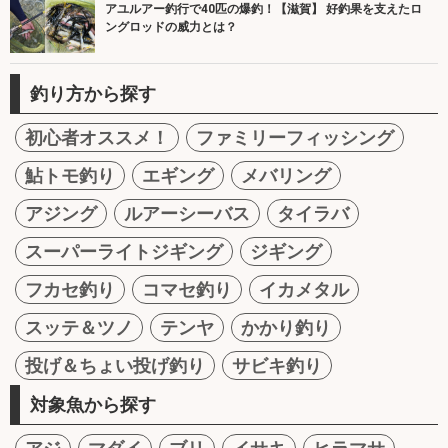
アユルアー釣行で40匹の爆釣！【滋賀】 好釣果を支えたロ
ングロッドの威力とは？
釣り方から探す
初心者オススメ！
ファミリーフィッシング
鮎トモ釣り
エギング
メバリング
アジング
ルアーシーバス
タイラバ
スーパーライトジギング
ジギング
フカセ釣り
コマセ釣り
イカメタル
スッテ＆ツノ
テンヤ
かかり釣り
投げ＆ちょい投げ釣り
サビキ釣り
対象魚から探す