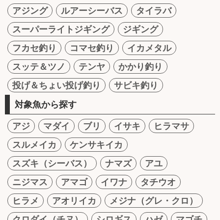
アジング
ルアーシーバス
タイラバ
スーパーライトジギング
ジギング
フカセ釣り
コマセ釣り
イカメタル
スッテ＆ツノ
テンヤ
かかり釣り
投げ＆ちょい投げ釣り
サビキ釣り
対象魚から探す
アジ
マダイ
ブリ
イサキ
ヒラマサ
スルメイカ
ケンサキイカ
スズキ（シーバス）
ナマズ
アユ
ニジマス
アマゴ
イワナ
タチウオ
ヒラメ
アオリイカ
メジナ（グレ・クロ）
クロダイ（チヌ）
シロギス
ハゼ
マゴチ