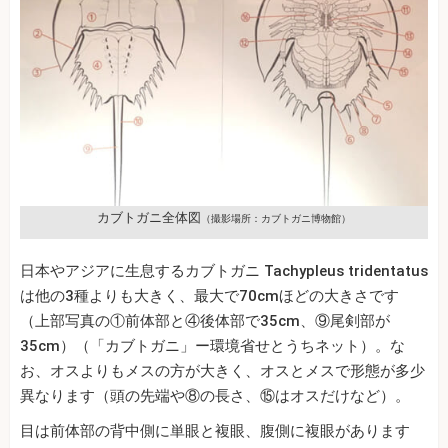
カブトガニ全体図
（撮影場所：カブトガニ博物館）
日本やアジアに生息するカブトガニ Tachypleus tridentatus
は他の3種よりも大きく、最大で70cmほどの大きさです
（上部写真の①前体部と④後体部で35cm、⑨尾剣部が
35cm）（「カブトガニ」ー環境省せとうちネット）。な
お、オスよりもメスの方が大きく、オスとメスで形態が多少
異なります（頭の先端や⑧の長さ、⑮はオスだけなど）。
目は前体部の背中側に単眼と複眼、腹側に複眼があります