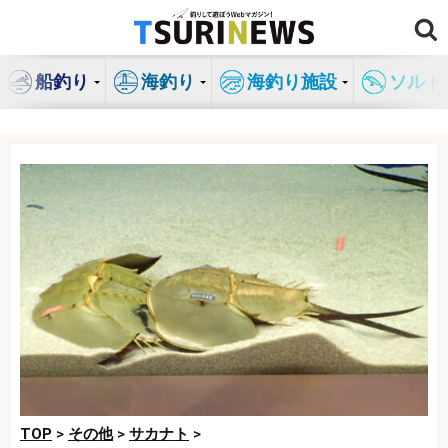
コ
ン
テ
船釣り
海釣り
海釣り施設
ソルト
ン
ツ
へ
ス
キ
ッ
プ
TOP
>
その他
>
サカナト
>