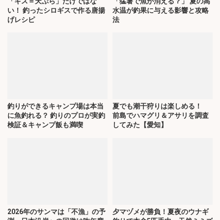
「キス＝天ぷら」だけではな
「猛暑で魚が消える？」 夏の高
い！ 釣ったシロギスで作る唐揚
水温が釣果に与える影響と攻略
げレシピ
法
釣りができるキャンプ場は本当
夏でも潮干狩りは楽しめる！
に魚釣れる？ 釣りのプロが実釣
前島でハマグリ＆アサリを調査
検証＆キャンプ飯も満喫
してみた【愛知】
2026年のサンマは「不漁」の予
夕マヅメが勝負！夏夜のウナギ