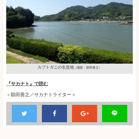
カブトガニの生息地
（撮影：額田善之）
『サカナト』で読む
＜額田善之／サカナトライター＞