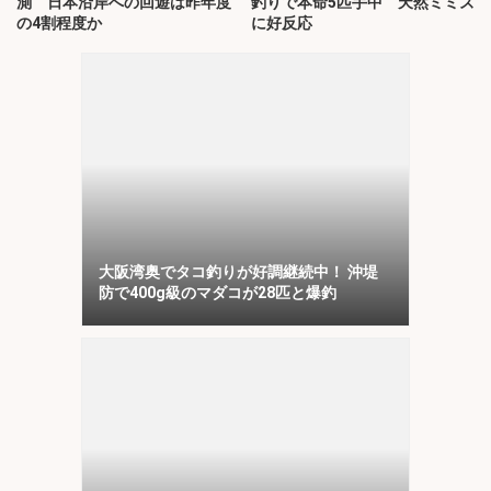
測 日本沿岸への回遊は昨年度
釣りで本命5匹手中 天然ミミズ
の4割程度か
に好反応
大阪湾奥でタコ釣りが好調継続中！ 沖堤
防で400g級のマダコが28匹と爆釣