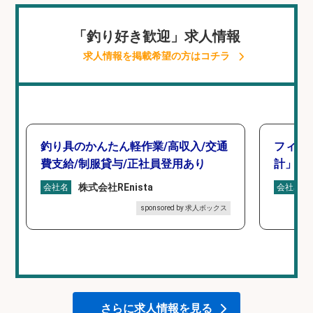
「釣り好き歓迎」求人情報
求人情報を掲載希望の方はコチラ
釣り具のかんたん軽作業/高収入/交通
フィッ
費支給/制服貸与/正社員登用あり
計」
株式会社REnista
会社名
会社名
sponsored by 求人ボックス
さらに求人情報を見る