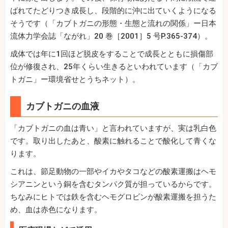
ばれてたどりつき成長し、段階的に沖に出ていくようになる
そうです（「カブトガニの形態・生態と流れの関係」ー日本
流体力学会誌「ながれ」20 巻［2001］5 号P.365-374）。
成体では年に1回ほど脱皮をすることで成長とともに損傷部
位が修復され、25年くらい生きるといわれています（「カブ
トガニ」ー環境省せとうちネット）。
カブトガニの血液
「カブトガニの血は青い」と言われていますが、実は乳白色
です。取り出したあと、酸素に触れることで酸化して青くな
ります。
これは、節足動物の一部やイカやタコなどの酸素運搬はヘモ
シアニンという銅を含むタンパク質が担っているからです。
ちなみにヒトでは鉄を含むヘモグロビンが酸素運搬を担うた
め、血は赤色になります。