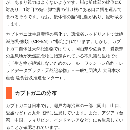
が、あまり視力はよくないようです。脚は前体部の腹側に6
対あり、1対目の短い脚で脚の付け根にある口に餌を運んで
食べるそうです。なお、後体部の腹側に鰓があり、鰓呼吸を
します。
カブトガニは生息環境の悪化で、環境省レッドリストでは絶
滅危惧種I類（CR+EN）に指定されています。しかし、カブ
トガニ自体は天然記念物ではなく、岡山県や佐賀県、愛媛県
の生息地が天然記念物に指定されている不思議な生物です
（「生き物が絶滅しないためのルール ワシントン条約・レ
ッドデータブック・天然記念物」－一般社団法人 大日本水
産会 魚食普及推進センター）。
カブトガニの分布
カブトガニは日本では、瀬戸内海沿岸の一部（岡山、山口、
愛媛など）と九州北部に生息しています。また、アジア（台
湾、中国、フィリピン、インドネシアなど）にも生息してい
ることが確認されています。