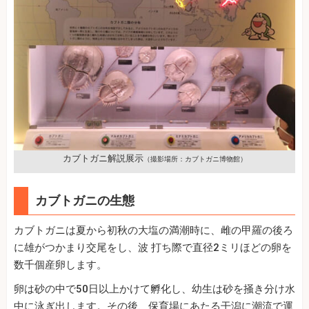
カブトガニ解説展示
（撮影場所：カブトガニ博物館）
カブトガニの生態
カブトガニは夏から初秋の大塩の満潮時に、雌の甲羅の後ろ
に雄がつかまり交尾をし、波 打ち際で直径2ミリほどの卵を
数千個産卵します。
卵は砂の中で50日以上かけて孵化し、幼生は砂を掻き分け水
中に泳ぎ出します。その後、保育場にあたる干潟に潮流で運