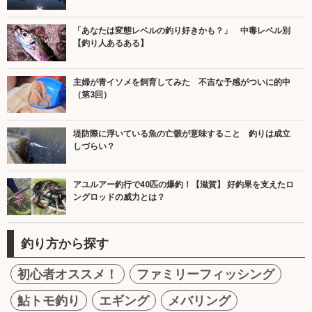
「あなたは変態レベルの釣り好きかも？」 中毒レベル別
【釣り人あるある】
主婦が青イソメを飼育してみた 不吉な予感がついに的中
（第3回）
堤防際に浮いている魚の亡骸が意味すること 釣りは成立
しづらい？
アユルアー釣行で40匹の爆釣！【滋賀】 好釣果を支えたロ
ングロッドの威力とは？
釣り方から探す
初心者オススメ！
ファミリーフィッシング
鮎トモ釣り
エギング
メバリング