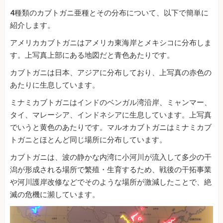
4種類のカブトガニ亜種とその分布について、以下で簡単に
紹介します。
アメリカカブトガニはアメリカ東海岸とメキシコに分布しま
す。上写真上部にある地図だと青色あたりです。
カブトガニは日本、アジアに分布しており、上写真の赤色の
あたりに生息しています。
ミナミカブトガニはインドのベンガル湾沿岸、ミャンマー、
タイ、マレーシア、インドネシアに生息しています。上写真
でいうと黄色のあたりです。マルオカブトガニはミナミカブ
トガニとほとんど同じ場所に分布しています。
カブトガニは、波の静かな内湾に小河川が流入して多少の干
潟が形成される場所で繁殖・生育するため、戦後の干拓事業
や河川護岸改修などでそのような場所が激減したことで、絶
滅の危機に瀕しています。