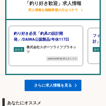
「釣り好き歓迎」求人情報
求人情報を掲載希望の方はコチラ
釣り好き必見「釣具の設計開
フィッ
発」/DAIWA公認製品/年休117日
計」
株式会社スポーツライフプラネッ
会社名
会社名
ツ
sponsored by 求人ボックス
さらに求人情報を見る
あなたにオススメ