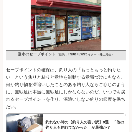
垂水のセーブポイント
（提供：TSURINEWSライター・井上海生）
セーブポイントの確保は、釣り人の「もっともっと釣りた
い」という焦りと粘りと意地を制動する意識づけにもなる。
何か釣り物を深追いしたことのある釣り人ならご存じのよう
に、無駄足は本当に無駄足にしかならないのだ。いつでも戻
れるセーブポイントを作り、深追いしない釣りの節度を保ち
たい。
釣れない時の【釣り人の言い訳】9選 「他の
釣り人も釣れてなかった」が最強か？