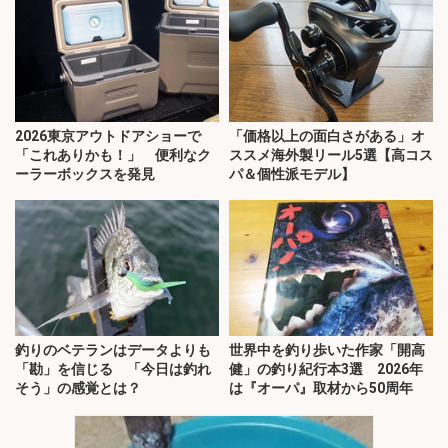
2026東京アウトドアショーで
「価格以上の面白さがある」オ
「これありかも！」 便利なク
ススメ海外製リール5選【高コス
ーラーボックスを発見
パ＆個性派モデル】
釣りのベテランはデータよりも
世界中を釣り歩いた作家「開高
「勘」を信じる 「今日は釣れ
健」の釣り紀行本3選 2026年
そう」の感覚とは？
は『オーパ』取材から50周年