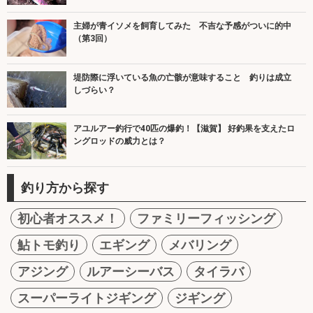
主婦が青イソメを飼育してみた 不吉な予感がついに的中
（第3回）
堤防際に浮いている魚の亡骸が意味すること 釣りは成立
しづらい？
アユルアー釣行で40匹の爆釣！【滋賀】 好釣果を支えたロ
ングロッドの威力とは？
釣り方から探す
初心者オススメ！
ファミリーフィッシング
鮎トモ釣り
エギング
メバリング
アジング
ルアーシーバス
タイラバ
スーパーライトジギング
ジギング