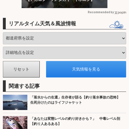
Recommended by
リアルタイム天気＆風波情報
関連する記事
「落水からの生還」生存者が語る【釣り落水事故の恐怖】
生死分けたのはライフジャケット
「あなたは変態レベルの釣り好きかも？」 中毒レベル別
【釣り人あるある】