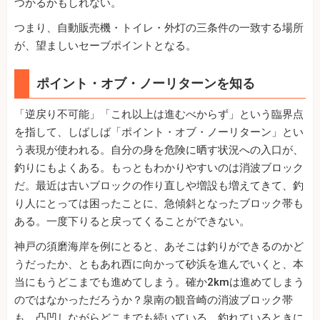
つかるかもしれない。
つまり、自動販売機・トイレ・外灯の三条件の一致する場所
が、望ましいセーブポイントとなる。
ポイント・オブ・ノーリターンを知る
「逆戻り不可能」「これ以上は進むべからず」という臨界点
を指して、しばしば「ポイント・オブ・ノーリターン」とい
う表現が使われる。自分の身を危険に晒す状況への入口が、
釣りにもよくある。もっともわかりやすいのは消波ブロック
だ。最近は古いブロックの作り直しや増設も増えてきて、釣
り人にとっては困ったことに、急傾斜となったブロック帯も
ある。一度下りると戻ってくることができない。
神戸の須磨海岸を例にとると、あそこは釣りができるのかど
うだったか、ともあれ西に向かって砂浜を進んでいくと、本
当にもうどこまでも進めてしまう。確か2kmは進めてしまう
のではなかっただろうか？泉南の観音崎の消波ブロック帯
も、凸凹しながらどこまでも続いている。釣れているときに