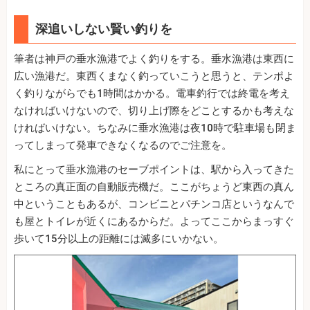
深追いしない賢い釣りを
筆者は神戸の垂水漁港でよく釣りをする。垂水漁港は東西に
広い漁港だ。東西くまなく釣っていこうと思うと、テンポよ
く釣りながらでも1時間はかかる。電車釣行では終電を考え
なければいけないので、切り上げ際をどことするかも考えな
ければいけない。ちなみに垂水漁港は夜10時で駐車場も閉ま
ってしまって発車できなくなるのでご注意を。
私にとって垂水漁港のセーブポイントは、駅から入ってきた
ところの真正面の自動販売機だ。ここがちょうど東西の真ん
中ということもあるが、コンビニとパチンコ店というなんで
も屋とトイレが近くにあるからだ。よってここからまっすぐ
歩いて15分以上の距離には滅多にいかない。