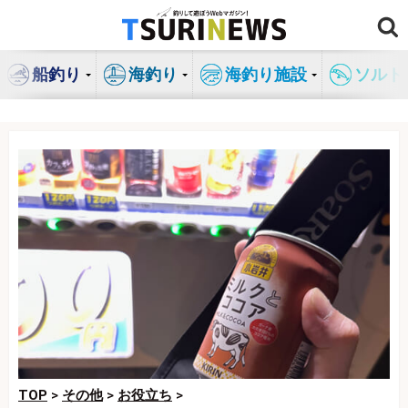
コ
ン
テ
船釣り
海釣り
海釣り施設
ソルト
ン
ツ
へ
ス
キ
ッ
プ
TOP
>
その他
>
お役立ち
>