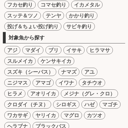
フカセ釣り
コマセ釣り
イカメタル
スッテ＆ツノ
テンヤ
かかり釣り
投げ＆ちょい投げ釣り
サビキ釣り
対象魚から探す
アジ
マダイ
ブリ
イサキ
ヒラマサ
スルメイカ
ケンサキイカ
スズキ（シーバス）
ナマズ
アユ
ニジマス
アマゴ
イワナ
タチウオ
ヒラメ
アオリイカ
メジナ（グレ・クロ）
クロダイ（チヌ）
シロギス
ハゼ
マゴチ
ワカサギ
ヤリイカ
マグロ
カツオ
ヘラブナ
ブラックバス