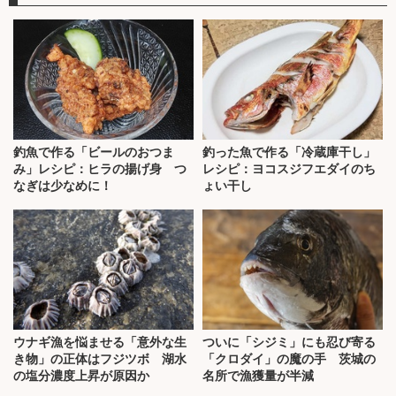
釣魚で作る「ビールのおつま
釣った魚で作る「冷蔵庫干し」
み」レシピ：ヒラの揚げ身 つ
レシピ：ヨコスジフエダイのち
なぎは少なめに！
ょい干し
ウナギ漁を悩ませる「意外な生
ついに「シジミ」にも忍び寄る
き物」の正体はフジツボ 湖水
「クロダイ」の魔の手 茨城の
の塩分濃度上昇が原因か
名所で漁獲量が半減