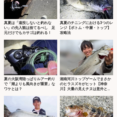
真夏は「遠投しないと釣れな
真夏のチニングにおける3つのレ
い」の先入観は捨てるべし 足
ンジ【ボトム・中層・トップ】
元だけでもカサゴは釣れる！
攻略法
夏の大阪湾陸っぱりルアー釣り
湘南河川トップゲームでまさか
で「潮よりも風向きが重要」な
のヒラスズキがヒット【神奈
ワケとは？
川】大量の見えチヌは意外と難
敵？