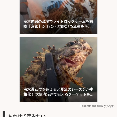
漁港周辺の浅場でライトロックゲームを満
喫【京都】シオにハタ類など5魚種をキャ
ッチ！
海水温25℃を超えると夏魚のシーズンが本
格化！ 大阪湾沿岸で狙えるターゲットを
紹介
Recommended by