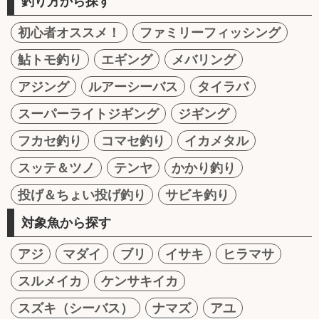
釣り方から探す
初心者オススメ！
ファミリーフィッシング
鮎トモ釣り
エギング
メバリング
アジング
ルアーシーバス
タイラバ
スーパーライトジギング
ジギング
フカセ釣り
コマセ釣り
イカメタル
スッテ＆ツノ
テンヤ
かかり釣り
投げ＆ちょい投げ釣り
サビキ釣り
対象魚から探す
アジ
マダイ
ブリ
イサキ
ヒラマサ
スルメイカ
ケンサキイカ
スズキ（シーバス）
ナマズ
アユ