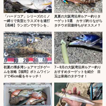
「ハードコア」シリーズのミノ
真夏の大阪湾沿岸ルアー釣りタ
ー縛りで良型ヒラスズキを連打
ーゲット5選 カサゴ釣りながら
【長崎】ランガンでサラシを攻
タチウオ回遊待ちがオススメ？
略！
初夏の博多湾ショアマゴチゲー
7～8月の大阪湾沿岸ルアー釣り
ムを攻略【福岡】ボトムワイン
おすすめターゲットを紹介 目
ドで45cm級をキャッチ！
玉は泉南のタチウオ！