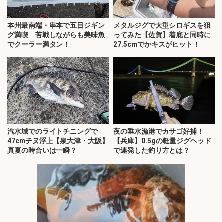
本州最南端・串本で五目ジギン
メタルジグで大型シロギスを狙
グ満喫 苦戦しながらも美味魚
ってみた【佐賀】着底と同時に
でクーラー満タン！
27.5cmでかキスがヒット！
汽水域でのライトチニングで
夜の垂水漁港でカサゴ好捕！
47cmチヌ浮上【泉大津・大阪】
【兵庫】0.5gの軽量ジグヘッド
真夏の時合いは一瞬？
で連発した釣り方とは？