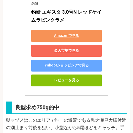
釣研
釣研 エギスタ 3.0号N レッドケイ
ムラピンクラメ
Amazonで見る
楽天市場で見る
Yahoo!ショッピングで見る
レビューを見る
良型求め750g的中
朝マヅメはこのエリアで唯一の激流である黒之瀬戸大橋付近
の潮止まり前後を狙い、小型ながら5尾ほどをキャッチ。手