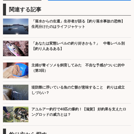
関連する記事
「落水からの生還」生存者が語る【釣り落水事故の恐怖】
生死分けたのはライフジャケット
「あなたは変態レベルの釣り好きかも？」 中毒レベル別
【釣り人あるある】
主婦が青イソメを飼育してみた 不吉な予感がついに的中
（第3回）
堤防際に浮いている魚の亡骸が意味すること 釣りは成立
しづらい？
アユルアー釣行で40匹の爆釣！【滋賀】 好釣果を支えたロ
ングロッドの威力とは？