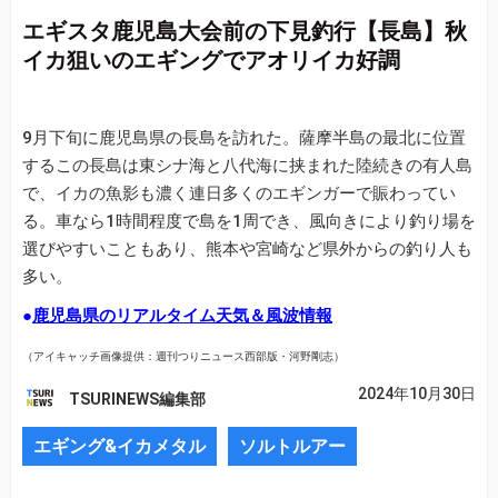
エギスタ鹿児島大会前の下見釣行【長島】秋
イカ狙いのエギングでアオリイカ好調
9月下旬に鹿児島県の長島を訪れた。薩摩半島の最北に位置
するこの長島は東シナ海と八代海に挟まれた陸続きの有人島
で、イカの魚影も濃く連日多くのエギンガーで賑わってい
る。車なら1時間程度で島を1周でき、風向きにより釣り場を
選びやすいこともあり、熊本や宮崎など県外からの釣り人も
多い。
●
鹿児島県のリアルタイム天気＆風波情報
（アイキャッチ画像提供：週刊つりニュース西部版・河野剛志）
2024年10月30日
TSURINEWS編集部
エギング&イカメタル
ソルトルアー