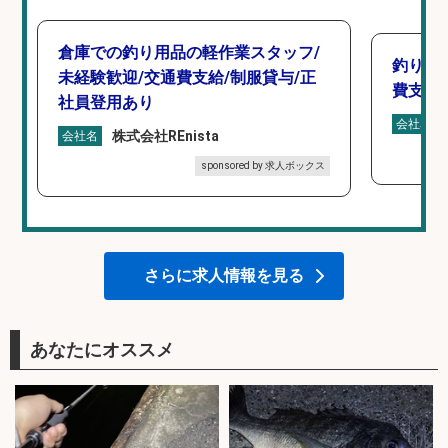
倉庫での釣り用品の軽作業スタッフ/
釣り具
未経験歓迎/交通費支給/制服貸与/正
費支給
社員登用あり
会社名
株式会社REnista
会社名
sponsored by 求人ボックス
さらに求人情報を見る
あなたにオススメ