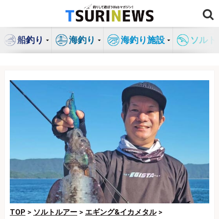
コ
ン
テ
船釣り
海釣り
海釣り施設
ソルト
ン
ツ
へ
ス
キ
ッ
プ
TOP
>
ソルトルアー
>
エギング&イカメタル
>