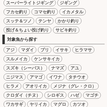
スーパーライトジギング
ジギング
フカセ釣り
コマセ釣り
イカメタル
スッテ＆ツノ
テンヤ
かかり釣り
投げ＆ちょい投げ釣り
サビキ釣り
対象魚から探す
アジ
マダイ
ブリ
イサキ
ヒラマサ
スルメイカ
ケンサキイカ
スズキ（シーバス）
ナマズ
アユ
ニジマス
アマゴ
イワナ
タチウオ
ヒラメ
アオリイカ
メジナ（グレ・クロ）
クロダイ（チヌ）
シロギス
ハゼ
マゴチ
ワカサギ
ヤリイカ
マグロ
カツオ