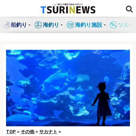
コ
ン
テ
船釣り
海釣り
海釣り施設
ソルト
ン
ツ
へ
ス
キ
ッ
プ
TOP
>
その他
>
サカナト
>