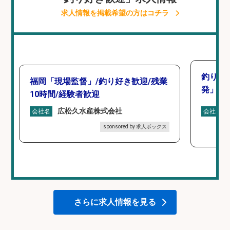
求人情報を掲載希望の方はコチラ
釣り好
福岡「現場監督」/釣り好き歓迎/残業
発」/D
10時間/経験者歓迎
広松久水産株式会社
会社名
会社名
sponsored by 求人ボックス
さらに求人情報を見る