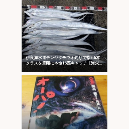
伊良湖水道テンヤタチウオ釣りで指5.5本
クラスを筆頭に本命16匹キャッチ【海栄
丸】