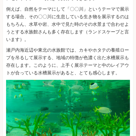
例えば、自然をテーマにして「〇〇川」というテーマで展示
する場合、その〇〇川に生息している生き物を展示するのは
もちろん、水草や岩、水中で見た時のその水景まで合わせよ
うとする水族館さんも多く存在します（ランドスケープと言
います）。
瀬戸内海近辺や東北の水族館では、カキやホタテの養殖ロー
プを吊るして展示する、地域の特徴が色濃く出た水槽展示も
存在します。このように、上手く展示テーマと中のレイアウ
トが合っている水槽展示があると、とても感心します。