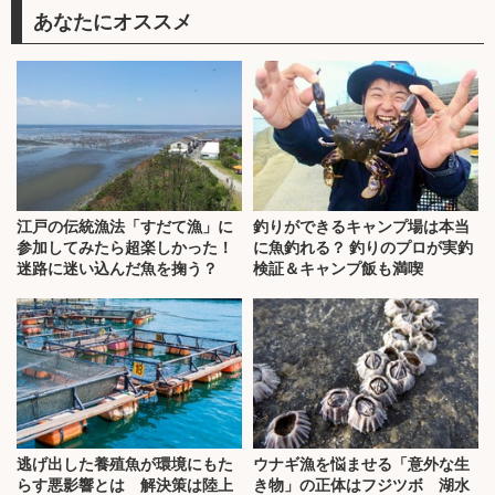
あなたにオススメ
江戸の伝統漁法「すだて漁」に
釣りができるキャンプ場は本当
参加してみたら超楽しかった！
に魚釣れる？ 釣りのプロが実釣
迷路に迷い込んだ魚を掬う？
検証＆キャンプ飯も満喫
逃げ出した養殖魚が環境にもた
ウナギ漁を悩ませる「意外な生
らす悪影響とは 解決策は陸上
き物」の正体はフジツボ 湖水