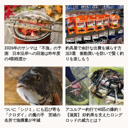
2026年のサンマは「不漁」の予
釣具屋で余計な出費を減らす方
測 日本沿岸への回遊は昨年度
法3選 衝動買いを防いで賢く釣
の4割程度か
りを楽しもう
ついに「シジミ」にも忍び寄る
アユルアー釣行で40匹の爆釣！
「クロダイ」の魔の手 茨城の
【滋賀】 好釣果を支えたロング
名所で漁獲量が半減
ロッドの威力とは？