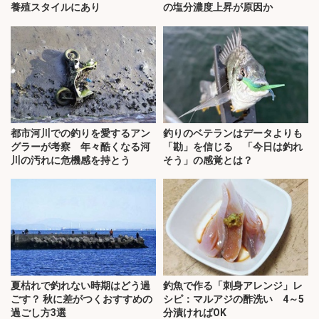
養殖スタイルにあり
の塩分濃度上昇が原因か
都市河川での釣りを愛するアン
釣りのベテランはデータよりも
グラーが考察 年々酷くなる河
「勘」を信じる 「今日は釣れ
川の汚れに危機感を持とう
そう」の感覚とは？
夏枯れで釣れない時期はどう過
釣魚で作る「刺身アレンジ」レ
ごす？ 秋に差がつくおすすめの
シピ：マルアジの酢洗い 4～5
過ごし方3選
分漬ければOK