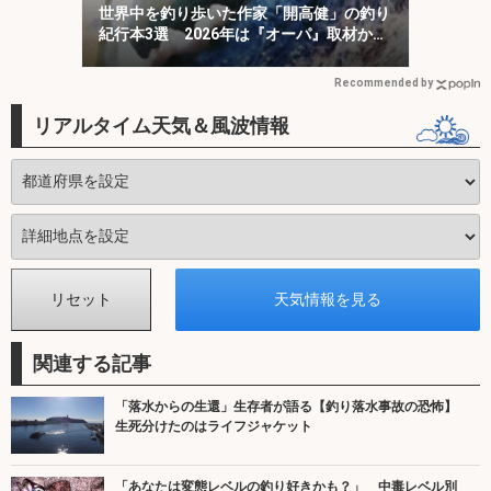
世界中を釣り歩いた作家「開高健」の釣り
紀行本3選 2026年は『オーパ』取材から
50周年
Recommended by
リアルタイム天気＆風波情報
関連する記事
「落水からの生還」生存者が語る【釣り落水事故の恐怖】
生死分けたのはライフジャケット
「あなたは変態レベルの釣り好きかも？」 中毒レベル別