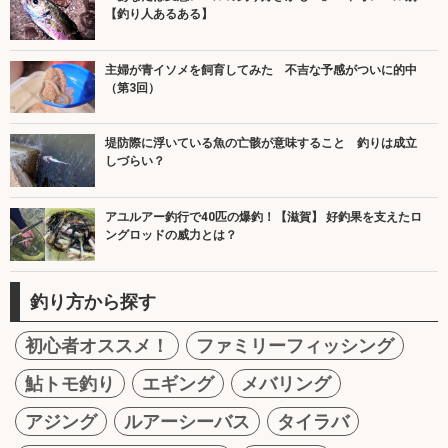
【釣り人あるある】
主婦が青イソメを飼育してみた 不吉な予感がついに的中
（第3回）
堤防際に浮いている魚の亡骸が意味すること 釣りは成立
しづらい？
アユルアー釣行で40匹の爆釣！【滋賀】 好釣果を支えたロ
ングロッドの威力とは？
釣り方から探す
初心者オススメ！
ファミリーフィッシング
鮎トモ釣り
エギング
メバリング
アジング
ルアーシーバス
タイラバ