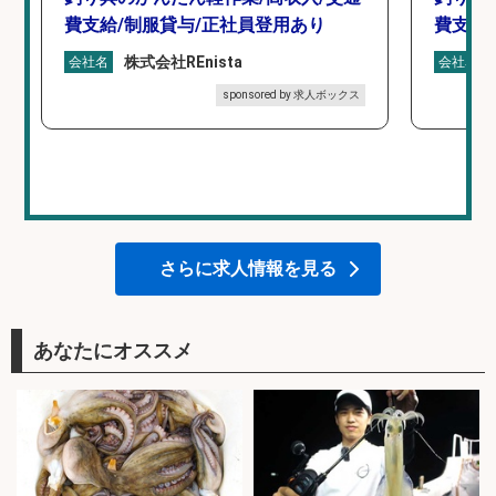
費支給/制服貸与/正社員登用あり
費支給
株式会社REnista
会社名
会社名
sponsored by 求人ボックス
さらに求人情報を見る
あなたにオススメ