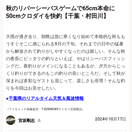
秋のリバーシーバスゲームで65cm本命に
50cmクロダイを快釣【千葉・村田川】
大雨が過ぎ去り、朝晩は急に寒くなり始めて本格的な秋もも
うすぐそこに感じられる9月の下旬。それまでの日中の猛暑
から解放されて釣りがしやすくなったのは嬉しい。そんな秋
の夜長にピッタリの釣りといえば、やはりシーバスフィッシ
ングだ。夜釣りがメインになることもあるが、夕方からじっ
くり釣りができるのもこの釣りの良いところだ。そして秋が
深まれば多彩なゲストも混じって、楽しさも倍増！そんな釣
りを今回はお見せしたい。
●
千葉県のリアルタイム天気＆風波情報
（アイキャッチ画像提供：TSURINEWSライター宮坂剛志）
2024年10月17日
宮坂剛志