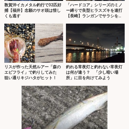
敦賀沖イカメタル釣行で32匹好
「ハードコア」シリーズのミノ
捕【福井】念願のサオ頭は惜し
ー縛りで良型ヒラスズキを連打
くも逃す
【長崎】ランガンでサラシを攻
略！
リスが作った天然ルアー「森の
釣れる常夜灯と釣れない常夜灯
エビフライ」で釣りしてみた
は何が違う？ 「少し暗い場
狙い通りキジハタがヒット！
所」に目を向けてみよう