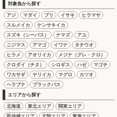
対象魚から探す
アジ
マダイ
ブリ
イサキ
ヒラマサ
スルメイカ
ケンサキイカ
スズキ（シーバス）
ナマズ
アユ
ニジマス
アマゴ
イワナ
タチウオ
ヒラメ
アオリイカ
メジナ（グレ・クロ）
クロダイ（チヌ）
シロギス
ハゼ
マゴチ
ワカサギ
ヤリイカ
マグロ
カツオ
ヘラブナ
ブラックバス
エリアから探す
北海道
東北エリア
関東エリア
甲信越エリア
北陸エリア
東海エリア