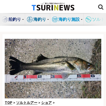
コ
ン
テ
船釣り
海釣り
海釣り施設
ソルト
ン
ツ
へ
ス
キ
ッ
プ
TOP
>
ソルトルアー
>
ショア
>