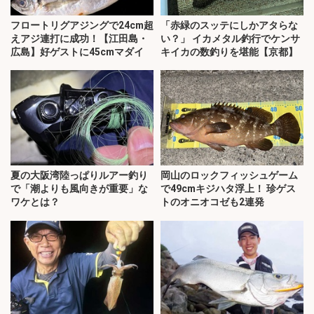
フロートリグアジングで24cm超
「赤緑のスッテにしかアタらな
えアジ連打に成功！【江田島・
い？」 イカメタル釣行でケンサ
広島】好ゲストに45cmマダイ
キイカの数釣りを堪能【京都】
夏の大阪湾陸っぱりルアー釣り
岡山のロックフィッシュゲーム
で「潮よりも風向きが重要」な
で49cmキジハタ浮上！ 珍ゲス
ワケとは？
トのオニオコゼも2連発