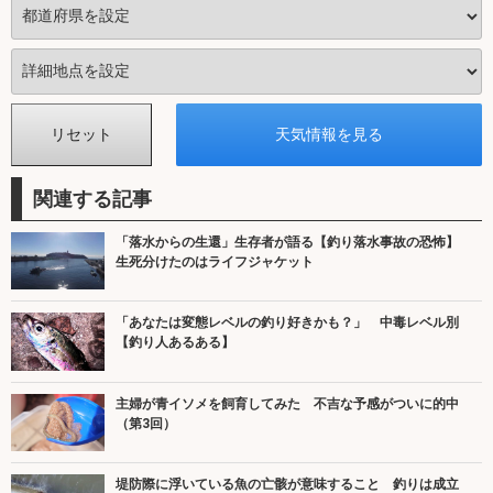
関連する記事
「落水からの生還」生存者が語る【釣り落水事故の恐怖】
生死分けたのはライフジャケット
「あなたは変態レベルの釣り好きかも？」 中毒レベル別
【釣り人あるある】
主婦が青イソメを飼育してみた 不吉な予感がついに的中
（第3回）
堤防際に浮いている魚の亡骸が意味すること 釣りは成立