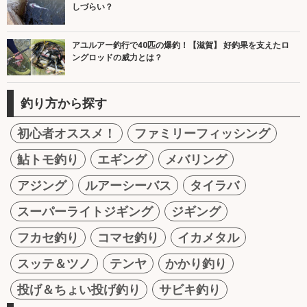
しづらい？
アユルアー釣行で40匹の爆釣！【滋賀】 好釣果を支えたロ
ングロッドの威力とは？
釣り方から探す
初心者オススメ！
ファミリーフィッシング
鮎トモ釣り
エギング
メバリング
アジング
ルアーシーバス
タイラバ
スーパーライトジギング
ジギング
フカセ釣り
コマセ釣り
イカメタル
スッテ＆ツノ
テンヤ
かかり釣り
投げ＆ちょい投げ釣り
サビキ釣り