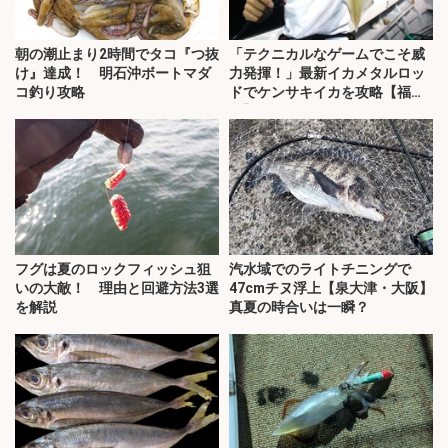
朝の潮止まり2時間でタコ『つ抜
「テクニカルなゲームでこそ威
け』達成！ 明石沖ボートマダ
力発揮！」最新イカメタルロッ
コ釣り攻略
ドでケンサキイカを攻略【福
井】
フグは夏のロックフィッシュ狙
汽水域でのライトチニングで
いの大敵！ 理由と回避方法3選
47cmチヌ浮上【泉大津・大阪】
を解説
真夏の時合いは一瞬？