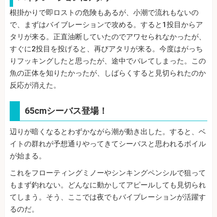
根掛かりで即ロストの危険もあるが、小潮で流れもないの
で、まずはバイブレーションで攻める。すると1投目からア
タリが来る。正直油断していたのでアワセられなかったが、
すぐに2投目を投げると、再びアタリが来る。今度はがっち
りフッキングしたと思ったが、途中でバレてしまった。この
魚の正体を知りたかったが、しばらくすると見切られたのか
反応が消えた。
65cmシーバス登場！
辺りが暗くなるとわずかながら潮が動き出した。すると、ベ
イトの群れが予想通りやってきてシーバスと思われるボイル
が始まる。
これをフローティングミノーやシンキングペンシルで狙って
もまず釣れない。どんなに動かしてアピールしても見切られ
てしまう。そう、ここでは夜でもバイブレーションが活躍す
るのだ。