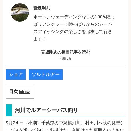
宮坂剛志
ボート、ウェーディングなしの100%陸っ
ぱりアングラー！陸っぱりからのシーバ
スフィッシングの楽しさを追求して行き
ます！
宮坂剛志の担当記事を読む
×
閉じる
ショア
ソルトルアー
目次
[
show
]
河川でルアーシーバス釣り
9月24 日（小潮）千葉県の中規模河川、村田川へ秋の良型シ
ーバスを狙って釣りに出掛けた。今回はまだ薄明るいうちに