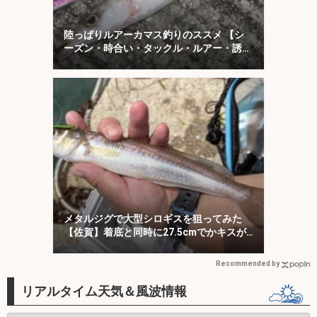
陸っぱりルアーカマス釣りのススメ 【シ
ーズン・時合い・タックル・ルアー・誘い
方を解説】
メタルジグで大型シロギスを狙ってみた
【佐賀】着底と同時に27.5cmでかキスが
ヒット！
Recommended by
リアルタイム天気＆風波情報