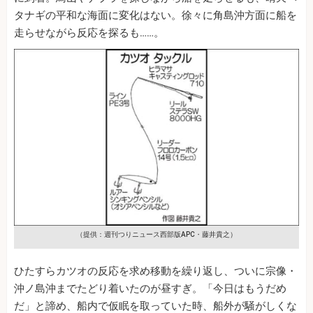
タナギの平和な海面に変化はない。徐々に角島沖方面に船を
走らせながら反応を探るも……。
（提供：週刊つりニュース西部版APC・藤井貴之）
ひたすらカツオの反応を求め移動を繰り返し、ついに宗像・
沖ノ島沖までたどり着いたのが昼すぎ。「今日はもうだめ
だ」と諦め、船内で仮眠を取っていた時、船外が騒がしくな