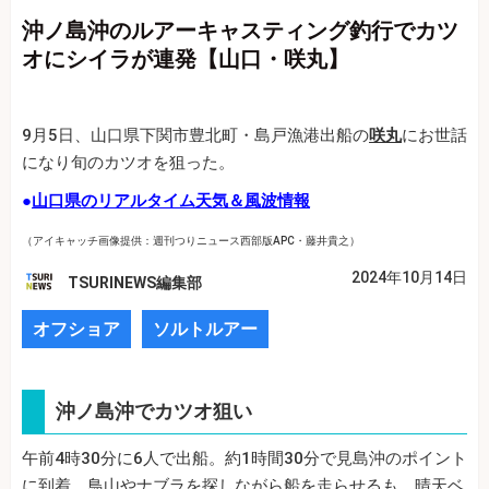
沖ノ島沖のルアーキャスティング釣行でカツ
オにシイラが連発【山口・咲丸】
9月5日、山口県下関市豊北町・島戸漁港出船の
咲丸
にお世話
になり旬のカツオを狙った。
●
山口県のリアルタイム天気＆風波情報
（アイキャッチ画像提供：週刊つりニュース西部版APC・藤井貴之）
2024年10月14日
TSURINEWS編集部
オフショア
ソルトルアー
沖ノ島沖でカツオ狙い
午前4時30分に6人で出船。約1時間30分で見島沖のポイント
に到着。鳥山やナブラを探しながら船を走らせるも、晴天ベ