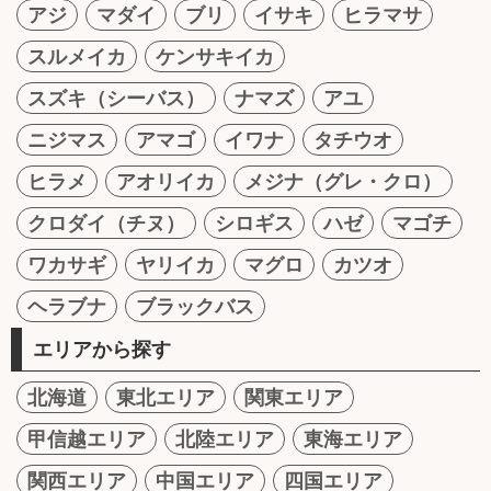
アジ
マダイ
ブリ
イサキ
ヒラマサ
スルメイカ
ケンサキイカ
スズキ（シーバス）
ナマズ
アユ
ニジマス
アマゴ
イワナ
タチウオ
ヒラメ
アオリイカ
メジナ（グレ・クロ）
クロダイ（チヌ）
シロギス
ハゼ
マゴチ
ワカサギ
ヤリイカ
マグロ
カツオ
ヘラブナ
ブラックバス
エリアから探す
北海道
東北エリア
関東エリア
甲信越エリア
北陸エリア
東海エリア
関西エリア
中国エリア
四国エリア