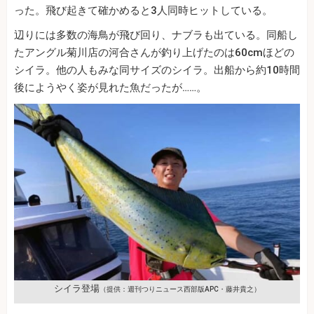
った。飛び起きて確かめると3人同時ヒットしている。
辺りには多数の海鳥が飛び回り、ナブラも出ている。同船し
たアングル菊川店の河合さんが釣り上げたのは60cmほどの
シイラ。他の人もみな同サイズのシイラ。出船から約10時間
後にようやく姿が見れた魚だったが……。
シイラ登場
（提供：週刊つりニュース西部版APC・藤井貴之）