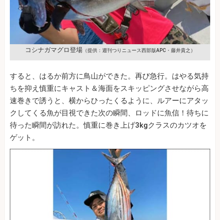
コシナガマグロ登場
（提供：週刊つりニュース西部版APC・藤井貴之）
すると、はるか前方に鳥山ができた。再び急行。はやる気持
ちを抑え慎重にキャスト＆海面をスキッピングさせながら高
速巻きで誘うと、横からひったくるように、ルアーにアタッ
クしてくる魚が目視できた次の瞬間、ロッドに魚信！待ちに
待った瞬間が訪れた。慎重に巻き上げ3kgクラスのカツオを
ゲット。