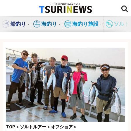
コ
ン
テ
船釣り
海釣り
海釣り施設
ソルト
ン
ツ
へ
ス
キ
ッ
プ
TOP
>
ソルトルアー
>
オフショア
>