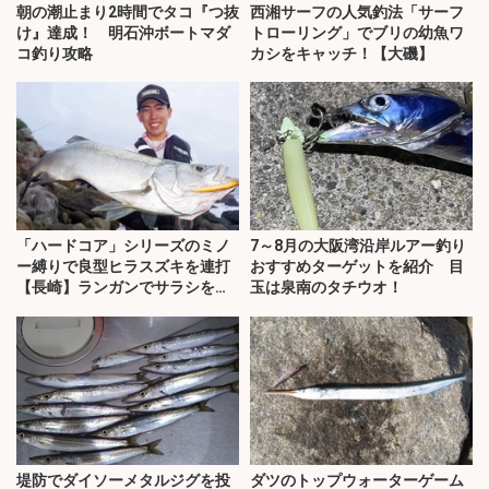
朝の潮止まり2時間でタコ『つ抜
西湘サーフの人気釣法「サーフ
け』達成！ 明石沖ボートマダ
トローリング」でブリの幼魚ワ
コ釣り攻略
カシをキャッチ！【大磯】
「ハードコア」シリーズのミノ
7～8月の大阪湾沿岸ルアー釣り
ー縛りで良型ヒラスズキを連打
おすすめターゲットを紹介 目
【長崎】ランガンでサラシを攻
玉は泉南のタチウオ！
略！
堤防でダイソーメタルジグを投
ダツのトップウォーターゲーム