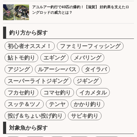
アユルアー釣行で40匹の爆釣！【滋賀】 好釣果を支えたロ
ングロッドの威力とは？
釣り方から探す
初心者オススメ！
ファミリーフィッシング
鮎トモ釣り
エギング
メバリング
アジング
ルアーシーバス
タイラバ
スーパーライトジギング
ジギング
フカセ釣り
コマセ釣り
イカメタル
スッテ＆ツノ
テンヤ
かかり釣り
投げ＆ちょい投げ釣り
サビキ釣り
対象魚から探す