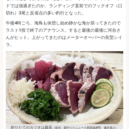
ドでは強過ぎたのか、ランディング直前でのフックオフ（口
切れ）3尾と反省点の多い釣行となった。
午後4時ごろ、海鳥も休憩し始め静かな海が戻ってきたので
ラスト1投で終了のアナウンス。すると最後の最後に河合さ
んがヒット。上がってきたのはメーターオーバーの良型シイ
ラ。
釣りたてのカツオは最高
（提供：週刊つりニュース西部版APC・藤井貴之）