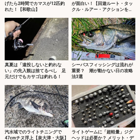
げたら2時間でカマスが12匹釣
が面白い！【回遊ルート・タッ
れた！【和歌山】
クル・ルアー・アクションを解
説】
真夏は「遠投しないと釣れな
シーバスフィッシングは流れが
い」の先入観は捨てるべし 足
重要？ 潮が動かない日の攻略
元だけでもカサゴは釣れる！
法3選
汽水域でのライトチニングで
ライトゲームに「超軽量」ジグ
47cmチヌ浮上【泉大津・大阪】
ヘッドは必要か？ メリット・デ