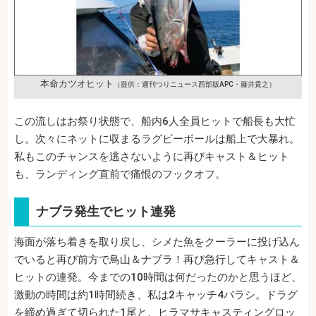
本命カツオヒット
（提供：週刊つりニュース西部版APC・藤井貴之）
この流しはお祭り状態で、船内6人全員ヒットで船長も大忙
し。次々にネットに収まるラグビーボールは船上で大暴れ。
私もこのチャンスを逃さないように再びキャスト＆ヒット
も、ランディング直前で痛恨のフックオフ。
ナブラ発生でヒット連発
海面が落ち着きを取り戻し、シメた魚をクーラーに投げ込ん
でいると再び前方で鳥山＆ナブラ！再び急行してキャスト＆
ヒットの連発。今までの10時間は何だったのかと思うほど、
激動の時間は約1時間続き、私は2キャッチ4バラシ。ドラグ
を締め過ぎて切られた1尾と、ヒラマサキャスティングロッ