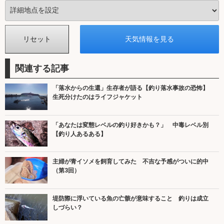
関連する記事
「落水からの生還」生存者が語る【釣り落水事故の恐怖】
生死分けたのはライフジャケット
「あなたは変態レベルの釣り好きかも？」 中毒レベル別
【釣り人あるある】
主婦が青イソメを飼育してみた 不吉な予感がついに的中
（第3回）
堤防際に浮いている魚の亡骸が意味すること 釣りは成立
しづらい？