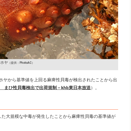
ホヤ
（提供：PhotoAC）
のホヤから基準値を上回る麻痺性貝毒が検出されたことから出
 まひ性貝毒検出で出荷規制－khb東日本放送
）。
とした大規模な中毒が発生したことから麻痺性貝毒の基準値が