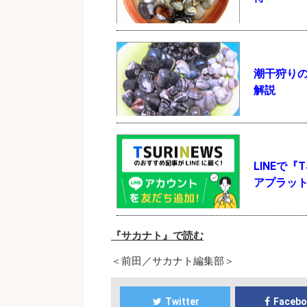
潮干狩り
解説
LINEで
アプラッ
『サカナト』で読む
＜前田／サカナト編集部＞
Twitter
Faceb