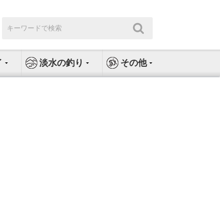
検
検
索:
索
イ
淡水の釣り
その他