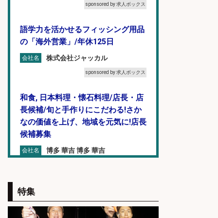
sponsored by 求人ボックス
語学力を活かせるフィッシング用品
の「海外営業」/年休125日
株式会社ジャッカル
会社名
sponsored by 求人ボックス
和食, 日本料理・懐石料理/店長・店
長候補/旬と手作りにこだわる!さか
なの価値を上げ、地域を元気に!店長
候補募集
博多 華吉 博多 華吉
会社名
sponsored by 求人ボックス
オキアミをはじめとする釣り餌の
特集
「製造」/釣り好き歓迎