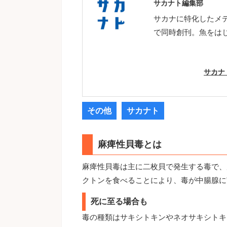
サカナト編集部
サカナに特化したメ
で同時創刊。魚をは
サカナ
その他
サカナト
麻痺性貝毒とは
麻痺性貝毒は主に二枚貝で発生する毒で、
クトンを食べることにより、毒が中腸腺に
死に至る場合も
毒の種類はサキシトキンやネオサキシトキ