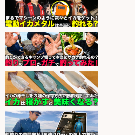
広松久水産株式会社
会社名
sponsored by 求人ボックス
フィッシング用品の「製品開発設
計」
メガバス株式会社
会社名
sponsored by 求人ボックス
魚の「バイヤー」貴方の目利きでヒ
ットを生む、裁量バイヤー募集
株式会社コムライン
会社名
sponsored by 求人ボックス
釣り好きを活かす「法人営業」/提
案型ルート営業/直行直帰OK
株式会社スポーツライフプラネ
会社名
ッツ