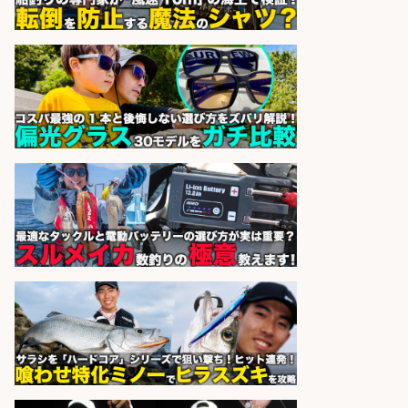
sponsored by 求人ボックス
和食, 居酒屋/キッチンスタッフ/天草
の魚と馬刺しの店 キッチンスタッフ
正社員募集
天草の魚と馬刺しの店 魚粋 天草
会社名
の魚と馬刺しの店 魚粋
sponsored by 求人ボックス
レジ打ち/日払いOK/おさかなの三枚
おろし/新潟県/小千谷市
株式会社G&G
会社名
sponsored by 求人ボックス
さらに求人情報を見る