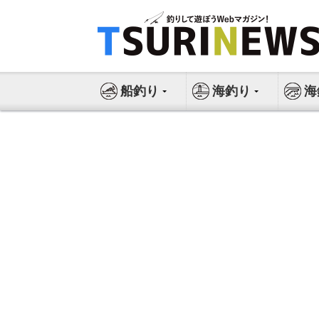
コ
ン
テ
ン
ツ
船釣り
海釣り
海
へ
ス
キ
ッ
プ