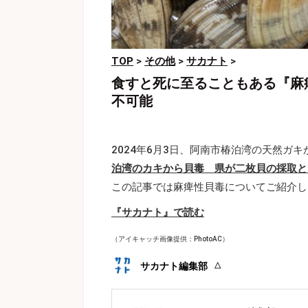
TOP
>
その他
>
サカナト
>
食すと死に至ることもある『麻
不可能
2024年6月3日、阿南市椿泊湾の天然ガ
泊湾のカキから貝毒 県が二枚貝の採取と出
この記事では麻痺性貝毒についてご紹介し
『サカナト』で読む
（アイキャッチ画像提供：PhotoAC）
サカナト編集部