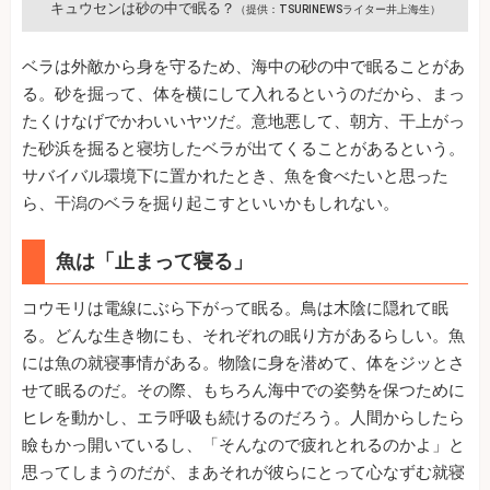
キュウセンは砂の中で眠る？
（提供：TSURINEWSライター井上海生）
ベラは外敵から身を守るため、海中の砂の中で眠ることがあ
る。砂を掘って、体を横にして入れるというのだから、まっ
たくけなげでかわいいヤツだ。意地悪して、朝方、干上がっ
た砂浜を掘ると寝坊したベラが出てくることがあるという。
サバイバル環境下に置かれたとき、魚を食べたいと思った
ら、干潟のベラを掘り起こすといいかもしれない。
魚は「止まって寝る」
コウモリは電線にぶら下がって眠る。鳥は木陰に隠れて眠
る。どんな生き物にも、それぞれの眠り方があるらしい。魚
には魚の就寝事情がある。物陰に身を潜めて、体をジッとさ
せて眠るのだ。その際、もちろん海中での姿勢を保つために
ヒレを動かし、エラ呼吸も続けるのだろう。人間からしたら
瞼もかっ開いているし、「そんなので疲れとれるのかよ」と
思ってしまうのだが、まあそれが彼らにとって心なずむ就寝