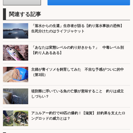
関連する記事
「落水からの生還」生存者が語る【釣り落水事故の恐怖】
生死分けたのはライフジャケット
「あなたは変態レベルの釣り好きかも？」 中毒レベル別
【釣り人あるある】
主婦が青イソメを飼育してみた 不吉な予感がついに的中
（第3回）
堤防際に浮いている魚の亡骸が意味すること 釣りは成立
しづらい？
アユルアー釣行で40匹の爆釣！【滋賀】 好釣果を支えたロ
ングロッドの威力とは？