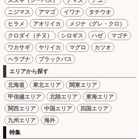
スズキ（シーバス）
ナマズ
アユ
ニジマス
アマゴ
イワナ
タチウオ
ヒラメ
アオリイカ
メジナ（グレ・クロ）
クロダイ（チヌ）
シロギス
ハゼ
マゴチ
ワカサギ
ヤリイカ
マグロ
カツオ
ヘラブナ
ブラックバス
エリアから探す
北海道
東北エリア
関東エリア
甲信越エリア
北陸エリア
東海エリア
関西エリア
中国エリア
四国エリア
九州エリア
海外
特集