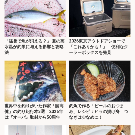
「猛暑で魚が消える？」 夏の高
2026東京アウトドアショーで
水温が釣果に与える影響と攻略
「これありかも！」 便利なク
法
ーラーボックスを発見
世界中を釣り歩いた作家「開高
釣魚で作る「ビールのおつま
健」の釣り紀行本3選 2026年
み」レシピ：ヒラの揚げ身 つ
は『オーパ』取材から50周年
なぎは少なめに！