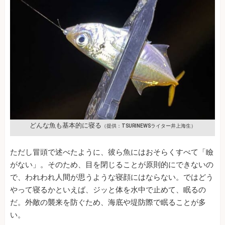
どんな魚も基本的に寝る
（提供：TSURINEWSライター井上海生）
ただし冒頭で述べたように、彼ら魚にはおそらくすべて「瞼
がない」。そのため、目を閉じることが原則的にできないの
で、われわれ人間が思うような寝顔にはならない。ではどう
やって寝るかといえば、ジッと体を水中で止めて、眠るの
だ。外敵の襲来を防ぐため、海底や堤防際で眠ることが多
い。