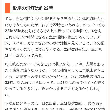
沿岸の消灯は約22時
では、魚は何時くらいに眠るのか？季節と共に体内時計もか
わりそうなものだが、およそ22時といわれる。釣っていても
22時23時あたりはそろそろ釣れ渋ってくる時間で、やはり
これくらいの時間になると魚は活動を休止するらしい。ア
ジ、メバル、カサゴなどの小魚の活性を見ていると、その証
左であるかのように食わなくなる。22時23時には、魚たち
はオネムのようである。
なぜ眠るのか――そんなことは眠いから……いや、人間とまっ
たく感覚は違うだろうが、十分に捕食をしてこれ以上食うこ
とも、活動する必要もないからだろう。沿岸の海中の消灯は
22時。潮の満ち引きによって、上げ潮にのってベイトが遅く
やってくるときには、夜更かしすることもあるかもしれな
い。
ちなみに起きるのは、日の出前。魚は朝夕2回と、腹を減ら
せて盛んに捕食する。朝ならば5時～、実際にはその1時間前