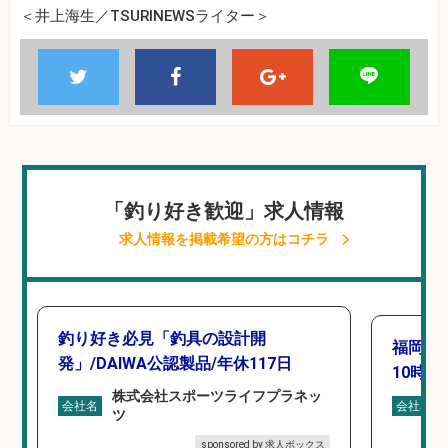
＜井上海生／TSURINEWSライター＞
「釣り好き歓迎」求人情報
求人情報を掲載希望の方はコチラ
釣り好き必見「釣具の設計開
福岡「
発」/DAIWA公認製品/年休117日
10時間
株式会社スポーツライフプラネッ
会社名
会社名
ツ
sponsored by 求人ボックス