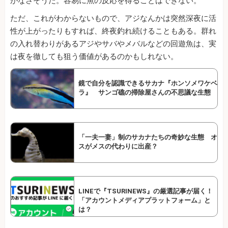
がなさそうだ。容易に魚の反応を得ることはできない。
ただ、これがわからないもので、アジなんかは突然深夜に活
性が上がったりもすれば、終夜釣れ続けることもある。群れ
の入れ替わりがあるアジやサバやメバルなどの回遊魚は、実
は夜を徹しても狙う価値があるのかもしれない。
鏡で自分を認識できるサカナ『ホンソメワケベ
ラ』 サンゴ礁の掃除屋さんの不思議な生態
「一夫一妻」制のサカナたちの奇妙な生態 オ
スがメスの代わりに出産？
LINEで『TSURINEWS』の厳選記事が届く！
「アカウントメディアプラットフォーム」と
は？