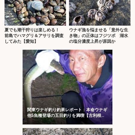
夏でも潮干狩りは楽しめる！
ウナギ漁を悩ませる「意外な生
前島でハマグリ＆アサリを調査
き物」の正体はフジツボ 湖水
してみた【愛知】
の塩分濃度上昇が原因か
関東ウナギ釣り釣果レポート：本命ウナギ
他5魚種登場の五目釣りを満喫【古利根
川・埼玉】