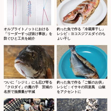
オルブライトノットにおける
釣った魚で作る「冷蔵庫干し」
「リーダーすっぽ抜け事故」を
レシピ：ヨコスジフエダイのち
防ぐひと工夫を紹介
ょい干し
ついに「シジミ」にも忍び寄る
釣った魚で作る「ご飯のお供」
「クロダイ」の魔の手 茨城の
レシピ：イサキの田楽風 山椒
名所で漁獲量が半減
をアクセントに