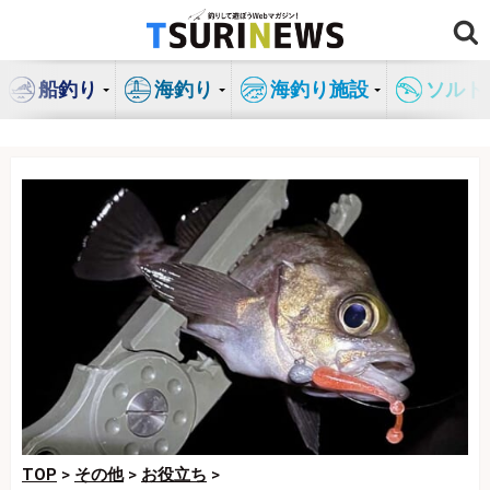
コ
ン
テ
船釣り
海釣り
海釣り施設
ソルト
ン
ツ
へ
ス
キ
ッ
プ
TOP
>
その他
>
お役立ち
>