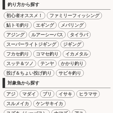
釣り方から探す
初心者オススメ！
ファミリーフィッシング
鮎トモ釣り
エギング
メバリング
アジング
ルアーシーバス
タイラバ
スーパーライトジギング
ジギング
フカセ釣り
コマセ釣り
イカメタル
スッテ＆ツノ
テンヤ
かかり釣り
投げ＆ちょい投げ釣り
サビキ釣り
対象魚から探す
アジ
マダイ
ブリ
イサキ
ヒラマサ
スルメイカ
ケンサキイカ