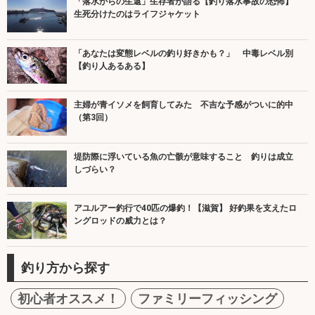
「落水からの生還」生存者が語る【釣り落水事故の恐怖】
生死分けたのはライフジャケット
「あなたは変態レベルの釣り好きかも？」 中毒レベル別
【釣り人あるある】
主婦が青イソメを飼育してみた 不吉な予感がついに的中
（第3回）
堤防際に浮いている魚の亡骸が意味すること 釣りは成立
しづらい？
アユルアー釣行で40匹の爆釣！【滋賀】 好釣果を支えたロ
ングロッドの威力とは？
釣り方から探す
初心者オススメ！
ファミリーフィッシング