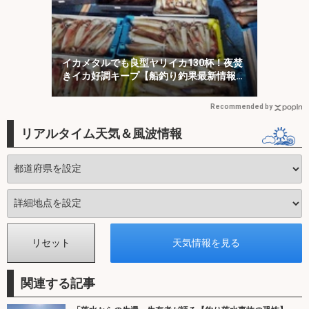
イカメタルでも良型ヤリイカ130杯！夜焚
きイカ好調キープ【船釣り釣果最新情報13
選・玄界灘】
Recommended by
リアルタイム天気＆風波情報
関連する記事