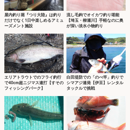
屋内釣り堀『つり大陸』は釣り
流し毛鉤でオイカワ釣り堪能
だけでなく1日中楽しめるアミュ
【埼玉・柳瀬川】手軽なのに奥
ーズメント施設
が深い淡水小物釣り
エリアトラウトでのフライ釣行
白田堤防での「のべ竿」釣りで
で40cm超ニジマス連打【すその
シマアジ連発【伊豆】レンタル
フィッシングパーク】
タックルで挑戦