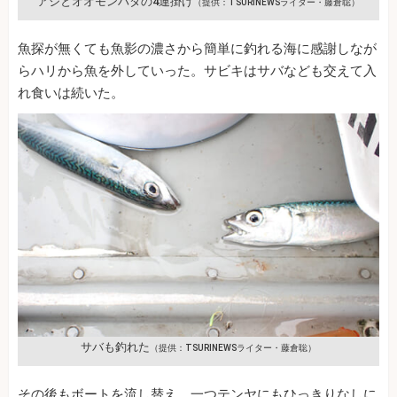
アジとオオモンハタの4連掛け
（提供：TSURINEWSライター・藤倉聡）
魚探が無くても魚影の濃さから簡単に釣れる海に感謝しなが
らハリから魚を外していった。サビキはサバなども交えて入
れ食いは続いた。
サバも釣れた
（提供：TSURINEWSライター・藤倉聡）
その後もボートを流し替え、一つテンヤにもひっきりなしに