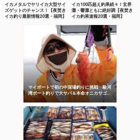
イカメタルでヤリイカ大型サイ
イカ100匹超え釣果続々！玄界
ズゲットのチャンス！【夜焚き
灘・響灘ともに絶好調【夜焚き
イカ釣り最新情報20選・福岡】
イカ釣果速報20選・福岡】
マイボートで初の中深場釣りに挑戦 駿河
湾ボート釣りで大サバ＆本命オニカサゴに
歓喜！