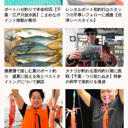
ボートハゼ釣りで本命82匹【千
レンタルボート初釣行はスタッ
葉・江戸川放水路】こまめなポ
フの手厚いフォローに感激【沼
イント移動が奏功
津シースタイル】
播磨灘で楽しむ夏のボート釣
タナゴが釣れる室内釣り堀に挑
り 盛夏に狙える魚とベストタ
戦【千葉・つり処たぬき】持参
イミングについて解説
の和竿で束釣りを達成