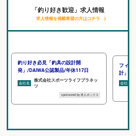
「釣り好き歓迎」求人情報
求人情報を掲載希望の方はコチラ
釣り好き必見「釣具の設計開
フィッ
発」/DAIWA公認製品/年休117日
計」
株式会社スポーツライフプラネッ
会社名
会社名
ツ
sponsored by 求人ボックス