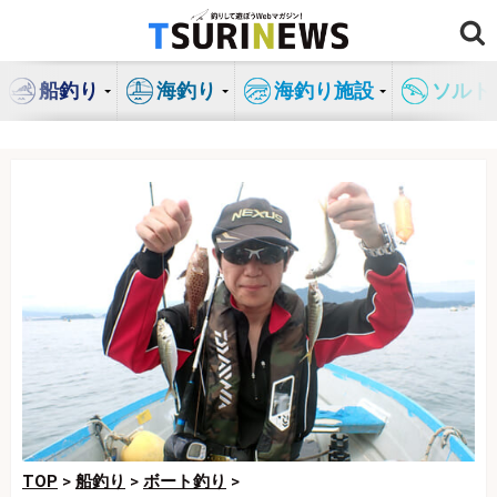
コ
ン
テ
船釣り
海釣り
海釣り施設
ソルト
ン
ツ
へ
ス
キ
ッ
プ
TOP
>
船釣り
>
ボート釣り
>