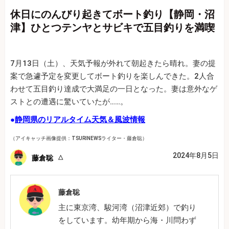
休日にのんびり起きてボート釣り【静岡・沼
津】ひとつテンヤとサビキで五目釣りを満喫
7月13日（土）、天気予報が外れて朝起きたら晴れ。妻の提
案で急遽予定を変更してボート釣りを楽しんできた。2人合
わせて五目釣り達成で大満足の一日となった。妻は意外なゲ
ストとの遭遇に驚いていたが……。
●
静岡県のリアルタイム天気＆風波情報
（アイキャッチ画像提供：TSURINEWSライター・藤倉聡）
2024年8月5日
藤倉聡
藤倉聡
主に東京湾、駿河湾（沼津近郊）で釣り
をしています。幼年期から海・川問わず