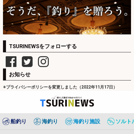
TSURINEWSをフォローする
お知らせ
※プライバシーポリシーを変更しました（2022年11月17日）
船釣り
海釣り
海釣り施設
ソルト