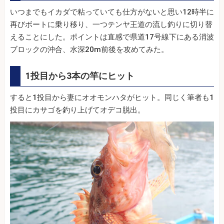
いつまでもイカダで粘っていても仕方がないと思い12時半に
再びボートに乗り移り、一つテンヤ王道の流し釣りに切り替
えることにした。ポイントは直感で県道17号線下にある消波
ブロックの沖合、水深20m前後を攻めてみた。
1投目から3本の竿にヒット
すると1投目から妻にオオモンハタがヒット。同じく筆者も1
投目にカサゴを釣り上げてオデコ脱出。