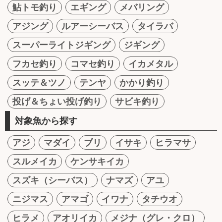
鮎トモ釣り
エギング
メバリング
アジング
ルアーシーバス
タイラバ
スーパーライトジギング
ジギング
フカセ釣り
コマセ釣り
イカメタル
スッテ＆ツノ
テンヤ
かかり釣り
投げ＆ちょい投げ釣り
サビキ釣り
対象魚から探す
アジ
マダイ
ブリ
イサキ
ヒラマサ
スルメイカ
ケンサキイカ
スズキ（シーバス）
ナマズ
アユ
ニジマス
アマゴ
イワナ
タチウオ
ヒラメ
アオリイカ
メジナ（グレ・クロ）