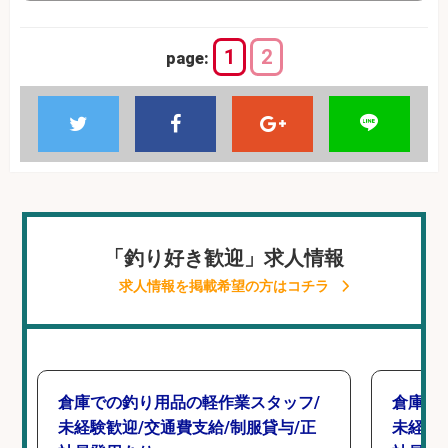
1
2
page:
「釣り好き歓迎」求人情報
求人情報を掲載希望の方はコチラ
倉庫での釣り用品の軽作業スタッフ/
倉庫で
未経験歓迎/交通費支給/制服貸与/正
未経験