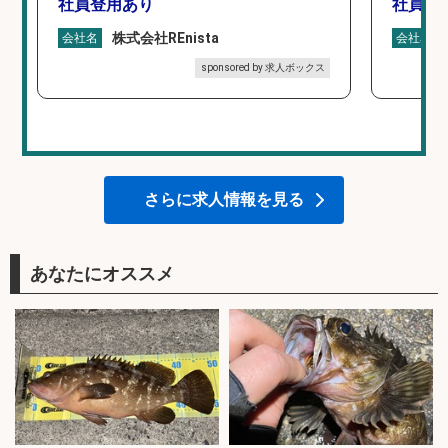
社員登用あり
社員登
株式会社REnista
会社名
会社名
sponsored by 求人ボックス
さらに求人情報を見る
あなたにオススメ