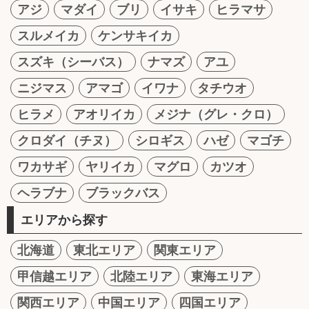
アジ
マダイ
ブリ
イサキ
ヒラマサ
スルメイカ
ケンサキイカ
スズキ（シーバス）
ナマズ
アユ
ニジマス
アマゴ
イワナ
タチウオ
ヒラメ
アオリイカ
メジナ（グレ・クロ）
クロダイ（チヌ）
シロギス
ハゼ
マゴチ
ワカサギ
ヤリイカ
マグロ
カツオ
ヘラブナ
ブラックバス
エリアから探す
北海道
東北エリア
関東エリア
甲信越エリア
北陸エリア
東海エリア
関西エリア
中国エリア
四国エリア