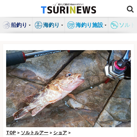
コ
ン
テ
船釣り
海釣り
海釣り施設
ソルト
ン
ツ
へ
ス
キ
ッ
プ
TOP
>
ソルトルアー
>
ショア
>