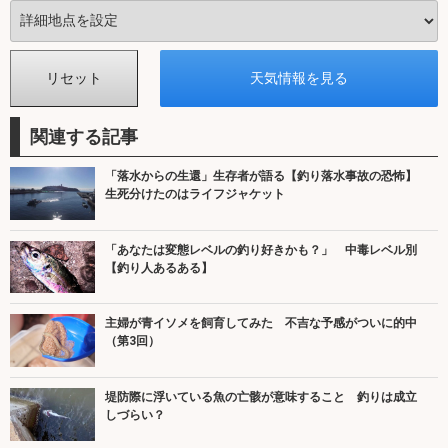
関連する記事
「落水からの生還」生存者が語る【釣り落水事故の恐怖】
生死分けたのはライフジャケット
「あなたは変態レベルの釣り好きかも？」 中毒レベル別
【釣り人あるある】
主婦が青イソメを飼育してみた 不吉な予感がついに的中
（第3回）
堤防際に浮いている魚の亡骸が意味すること 釣りは成立
しづらい？