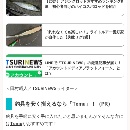
【2024】アジングロッドおすすめランキング8
選 初心者向けのハイコスパロッドを紹介
「釣れなくても楽しい！」ライトルアー愛好家
が自作した【失敗リグ3選】
LINEで『TSURINEWS』の厳選記事が届く！
「アカウントメディアプラットフォーム」と
は？
＜田村昭人／TSURINEWSライター＞
釣具を安く揃えるなら「Temu」！（PR）
釣具を手軽に安く手に入れたいと思いませんか？そんな方に
は
Temu
がおすすめです！