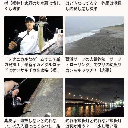
捕【福井】念願のサオ頭は惜し
はどうなってる？ 釣果は潮通
くも逃す
しの良し悪し次第
「テクニカルなゲームでこそ威
西湘サーフの人気釣法「サーフ
力発揮！」最新イカメタルロッ
トローリング」でブリの幼魚ワ
ドでケンサキイカを攻略【福
カシをキャッチ！【大磯】
井】
真夏は「遠投しないと釣れな
釣れる常夜灯と釣れない常夜灯
い」の先入観は捨てるべし 足
は何が違う？ 「少し暗い場