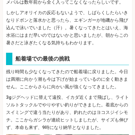
メバルは数年前から全く入ってこなくなったらしいです。
しかしアオリイカの反応もないようで、しばらくしたらいき
なりドボンと落水かと思ったら、エギンガーが地磯から飛び
込んで泳いでいました（汗）。暑くなってきたとはいえ、海
水浴にはまだ早いのではないかと思いましたが、朝からこの
暑さだと泳ぎたくなる気持ちもわかります。
船着場での最後の挑戦
残り時間も少なくなってきたので船着場に戻りました。今日
は満潮に向かう潮も今は下げが始まっているのに全く動きま
せん。ここからさらに向かい風が強くなってきました。
3gジグヘッドに替えて遠投、イカダ近くまで飛ばし、ライト
ソルトタックルでやりやすい釣りができました。着底からの
スイミングで違う当たりがあり、釣れたのはヨコスジイシモ
チ。ここからガシラが連続ヒットしましたが、サイズも伸び
ず、本命も来ず、9時になり納竿となりました。