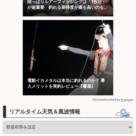
陸っぱりルアーフィッシングは「1投目」
が超重要 釣れる期待度が最も高いのも
「1投目」！
電動イカメタルは本当に釣れるのか？ 導
入メリットを実釣レビュー【響灘】
Recommended by
リアルタイム天気＆風波情報