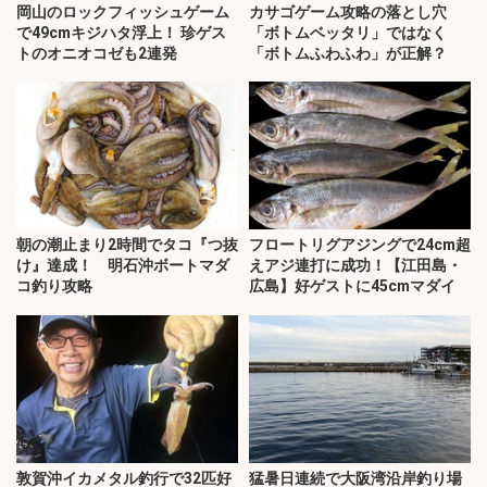
岡山のロックフィッシュゲーム
カサゴゲーム攻略の落とし穴
で49cmキジハタ浮上！ 珍ゲス
「ボトムベッタリ」ではなく
トのオニオコゼも2連発
「ボトムふわふわ」が正解？
朝の潮止まり2時間でタコ『つ抜
フロートリグアジングで24cm超
け』達成！ 明石沖ボートマダ
えアジ連打に成功！【江田島・
コ釣り攻略
広島】好ゲストに45cmマダイ
敦賀沖イカメタル釣行で32匹好
猛暑日連続で大阪湾沿岸釣り場