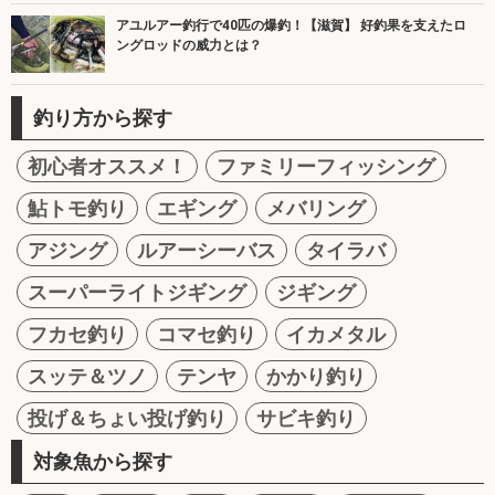
アユルアー釣行で40匹の爆釣！【滋賀】 好釣果を支えたロ
ングロッドの威力とは？
釣り方から探す
初心者オススメ！
ファミリーフィッシング
鮎トモ釣り
エギング
メバリング
アジング
ルアーシーバス
タイラバ
スーパーライトジギング
ジギング
フカセ釣り
コマセ釣り
イカメタル
スッテ＆ツノ
テンヤ
かかり釣り
投げ＆ちょい投げ釣り
サビキ釣り
対象魚から探す