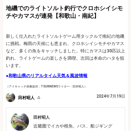
地磯でのライトソルト釣行でクロホシイシモ
チやカマスが連発【和歌山・南紀】
新しく仕入れたライトソルトゲーム用タックルで南紀の地磯
に挑戦。梅雨の天候にも恵まれ、クロホシイシモチやカマス
など、多くの魚をキャッチしました。特にカマスは30匹以上
釣れ、ライトゲームの楽しさを満喫。次回は本命のハタを狙
います。
●
和歌山県のリアルタイム天気＆風波情報
（アイキャッチ画像提供：TSURINEWSライター・田村昭人）
2024年7月19日
田村昭人
田村昭人
近畿圏でイカや根魚、バス、船ジギング