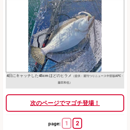
4日にキャッチした45cm ほどのヒラメ
（提供：週刊つりニュース中部版APC・
藤田和也）
次のページでマゴチ登場！
1
2
page: