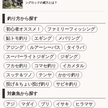
ングロッドの威力とは？
釣り方から探す
初心者オススメ！
ファミリーフィッシング
鮎トモ釣り
エギング
メバリング
アジング
ルアーシーバス
タイラバ
スーパーライトジギング
ジギング
フカセ釣り
コマセ釣り
イカメタル
スッテ＆ツノ
テンヤ
かかり釣り
投げ＆ちょい投げ釣り
サビキ釣り
対象魚から探す
アジ
マダイ
ブリ
イサキ
ヒラマサ