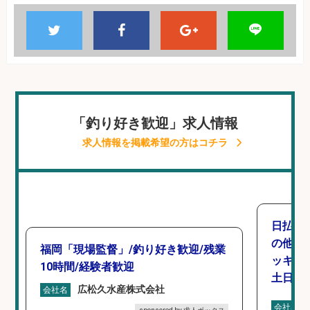
「釣り好き歓迎」求人情報
求人情報を掲載希望の方はコチラ
日払い
の他/
福岡「現場監督」/釣り好き歓迎/残業
ッキン
10時間/経験者歓迎
土日休み
広松久水産株式会社
会社名
会社名