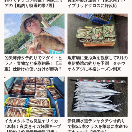
アの【船釣り特選釣果7選】
イブリッドクロスに好反応
的矢湾沖タテ釣りでマダイ・ヒ
魚市場に並ぶ魚を観察して8月の
ラメ・青物など多彩釣果！【三
奥伊勢湾の釣りを予測 タチウ
重】仕掛けの使い分けが奏功？
オ＆アジに本格シーズン到来
イカメタルでも良型ヤリイカ
伊良湖水道テンヤタチウオ釣り
130杯！夜焚きイカ好調キープ
で指5.5本クラスを筆頭に本命16