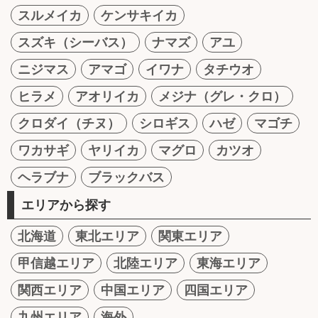
スルメイカ
ケンサキイカ
スズキ（シーバス）
ナマズ
アユ
ニジマス
アマゴ
イワナ
タチウオ
ヒラメ
アオリイカ
メジナ（グレ・クロ）
クロダイ（チヌ）
シロギス
ハゼ
マゴチ
ワカサギ
ヤリイカ
マグロ
カツオ
ヘラブナ
ブラックバス
エリアから探す
北海道
東北エリア
関東エリア
甲信越エリア
北陸エリア
東海エリア
関西エリア
中国エリア
四国エリア
九州エリア
海外