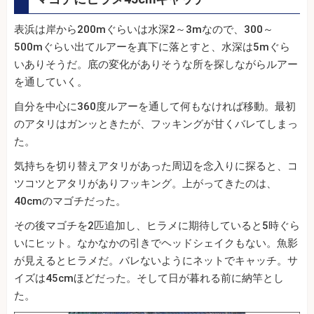
表浜は岸から200mぐらいは水深2～3mなので、300～
500mぐらい出てルアーを真下に落とすと、水深は5mぐら
いありそうだ。底の変化がありそうな所を探しながらルアー
を通していく。
自分を中心に360度ルアーを通して何もなければ移動。最初
のアタリはガンッときたが、フッキングが甘くバレてしまっ
た。
気持ちを切り替えアタリがあった周辺を念入りに探ると、コ
ツコツとアタリがありフッキング。上がってきたのは、
40cmのマゴチだった。
その後マゴチを2匹追加し、ヒラメに期待していると5時ぐら
いにヒット。なかなかの引きでヘッドシェイクもない。魚影
が見えるとヒラメだ。バレないようにネットでキャッチ。サ
イズは45cmほどだった。そして日が暮れる前に納竿とし
た。