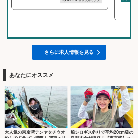
sponsored by 求人ボックス
さらに求人情報を見る
あなたにオススメ
大人気の東京湾テンヤタチウオ
船シロギス釣りで平均20cm級の
釣りでドラゴン捕獲！ 関東エリ
良型本命が連発！【東京湾】ハ