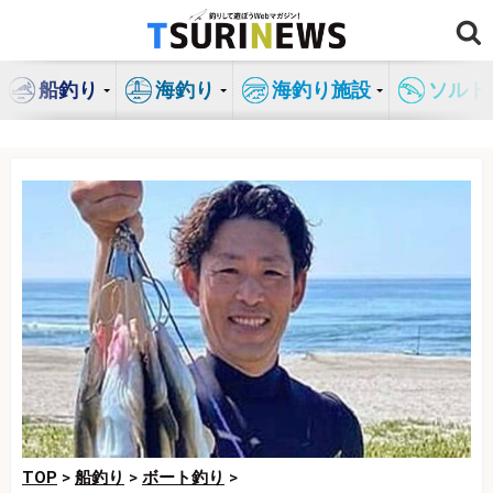
コ
ン
テ
船釣り
海釣り
海釣り施設
ソルト
ン
ツ
へ
ス
キ
ッ
プ
TOP
>
船釣り
>
ボート釣り
>