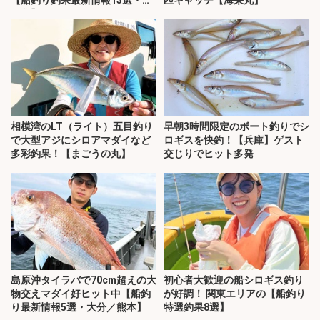
【船釣り釣果最新情報13選・玄
匹キャッチ【海栄丸】
界灘】
相模湾のLT（ライト）五目釣り
早朝3時間限定のボート釣りでシ
で大型アジにシロアマダイなど
ロギスを快釣！【兵庫】ゲスト
多彩釣果！【まごうの丸】
交じりでヒット多発
島原沖タイラバで70cm超えの大
初心者大歓迎の船シロギス釣り
物交えマダイ好ヒット中【船釣
が好調！ 関東エリアの【船釣り
り最新情報5選・大分／熊本】
特選釣果8選】