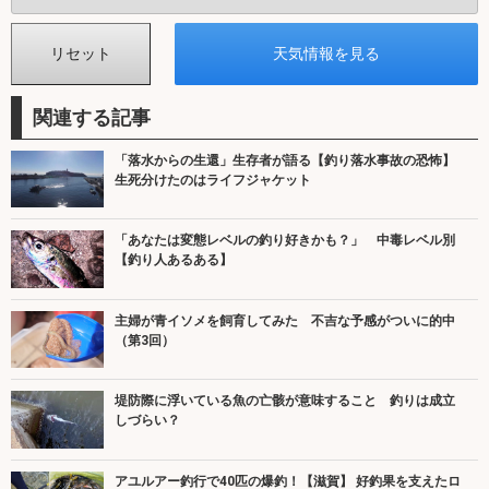
関連する記事
「落水からの生還」生存者が語る【釣り落水事故の恐怖】
生死分けたのはライフジャケット
「あなたは変態レベルの釣り好きかも？」 中毒レベル別
【釣り人あるある】
主婦が青イソメを飼育してみた 不吉な予感がついに的中
（第3回）
堤防際に浮いている魚の亡骸が意味すること 釣りは成立
しづらい？
アユルアー釣行で40匹の爆釣！【滋賀】 好釣果を支えたロ