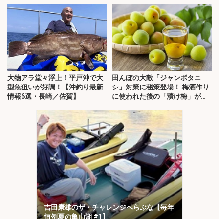
大物アラ堂々浮上！平戸沖で大
田んぼの大敵「ジャンボタニ
型魚狙いが好調！【沖釣り最新
シ」対策に秘策登場！ 梅酒作り
情報6選・長崎／佐賀】
に使われた後の「漬け梅」が効
く？
吉田康雄のザ・チャレンジへらぶな【毎年
恒例夏の亀山湖 #1】