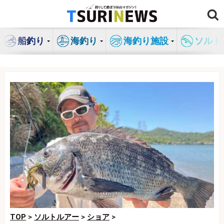
コ
ン
テ
船釣り
海釣り
海釣り施設
ソルト
ン
ツ
へ
ス
キ
ッ
プ
TOP
>
ソルトルアー
>
ショア
>