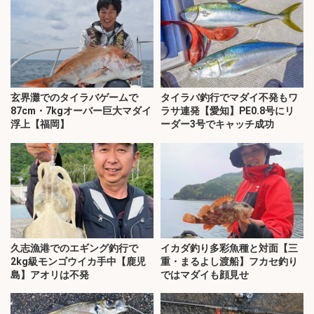
玄界灘でのタイラバゲームで
タイラバ釣行でマダイ不発もワ
87cm・7kgオーバー巨大マダイ
ラサ連発【愛知】PE0.8号にリ
浮上【福岡】
ーダー3号でキャッチ成功
久志漁港でのエギング釣行で
イカダ釣り多彩魚種と対面【三
2kg級モンゴウイカ手中【鹿児
重・まるよし渡船】フカセ釣り
島】アオリは不発
ではマダイも顔見せ