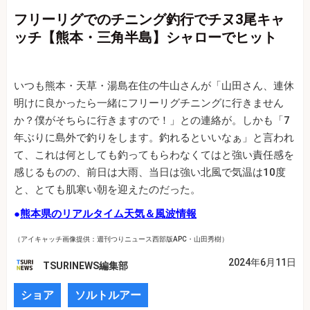
フリーリグでのチニング釣行でチヌ3尾キャ
ッチ【熊本・三角半島】シャローでヒット
いつも熊本・天草・湯島在住の牛山さんが「山田さん、連休
明けに良かったら一緒にフリーリグチニングに行きません
か？僕がそちらに行きますので！」との連絡が。しかも「7
年ぶりに島外で釣りをします。釣れるといいなぁ」と言われ
て、これは何としても釣ってもらわなくてはと強い責任感を
感じるものの、前日は大雨、当日は強い北風で気温は10度
と、とても肌寒い朝を迎えたのだった。
●
熊本県のリアルタイム天気＆風波情報
（アイキャッチ画像提供：週刊つりニュース西部版APC・山田秀樹）
2024年6月11日
TSURINEWS編集部
ショア
ソルトルアー