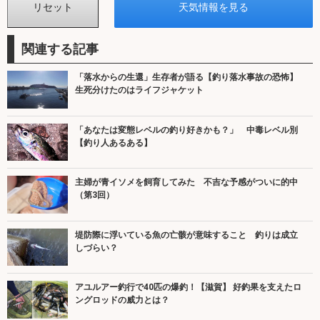
関連する記事
「落水からの生還」生存者が語る【釣り落水事故の恐怖】
生死分けたのはライフジャケット
「あなたは変態レベルの釣り好きかも？」 中毒レベル別
【釣り人あるある】
主婦が青イソメを飼育してみた 不吉な予感がついに的中
（第3回）
堤防際に浮いている魚の亡骸が意味すること 釣りは成立
しづらい？
アユルアー釣行で40匹の爆釣！【滋賀】 好釣果を支えたロ
ングロッドの威力とは？