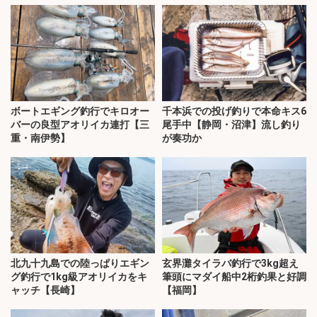
ボートエギング釣行でキロオー
千本浜での投げ釣りで本命キス6
バーの良型アオリイカ連打【三
尾手中【静岡・沼津】流し釣り
重・南伊勢】
が奏功か
北九十九島での陸っぱりエギン
玄界灘タイラバ釣行で3kg超え
グ釣行で1kg級アオリイカをキ
筆頭にマダイ船中2桁釣果と好調
ャッチ【長崎】
【福岡】