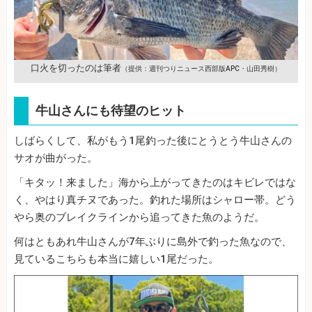
口火を切ったのは筆者
（提供：週刊つりニュース西部版APC・山田秀樹）
牛山さんにも待望のヒット
しばらくして、私がもう1尾釣った後にとうとう牛山さんの
サオが曲がった。
「キタッ！来ました」海から上がってきたのはキビレではな
く、やはり真チヌであった。釣れた場所はシャロー帯。どう
やら奥のブレイクラインから追ってきた魚のようだ。
何はともあれ牛山さんが7年ぶりに島外で釣った魚なので、
見ているこちらも本当に嬉しい1尾だった。