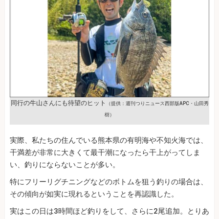
同行の牛山さんにも待望のヒット
（提供：週刊つりニュース西部版APC・山田秀
樹）
実際、私たちの住んでいる熊本県の有明海や不知火海では、
干満差が非常に大きくて最干潮になったら干上がってしま
い、釣りにならないことが多い。
特にフリーリグチニングなどのボトムを狙う釣りの場合は、
その傾向が如実に現れるということを再認識した。
実はこの日は3時間ほど釣りをして、さらに2尾追加。とりあ