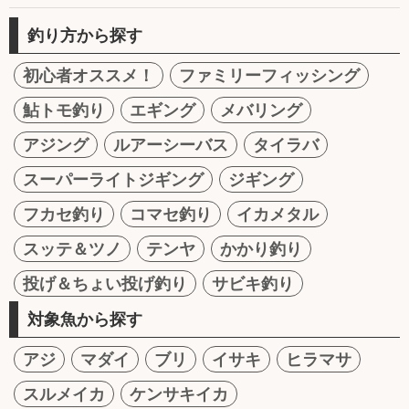
釣り方から探す
初心者オススメ！
ファミリーフィッシング
鮎トモ釣り
エギング
メバリング
アジング
ルアーシーバス
タイラバ
スーパーライトジギング
ジギング
フカセ釣り
コマセ釣り
イカメタル
スッテ＆ツノ
テンヤ
かかり釣り
投げ＆ちょい投げ釣り
サビキ釣り
対象魚から探す
アジ
マダイ
ブリ
イサキ
ヒラマサ
スルメイカ
ケンサキイカ