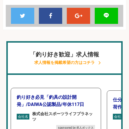
「釣り好き歓迎」求人情報
求人情報を掲載希望の方はコチラ
釣り好き必見「釣具の設計開
仕分け
発」/DAIWA公認製品/年休117日
荷作業
株式会社スポーツライフプラネッ
会社名
会社名
ツ
sponsored by 求人ボックス