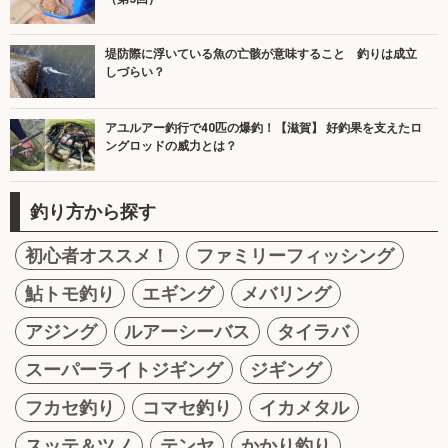
堤防際に浮いている魚の亡骸が意味すること 釣りは成立
しづらい？
アユルアー釣行で40匹の爆釣！【滋賀】 好釣果を支えたロ
ングロッドの威力とは？
釣り方から探す
初心者オススメ！
ファミリーフィッシング
鮎トモ釣り
エギング
メバリング
アジング
ルアーシーバス
タイラバ
スーパーライトジギング
ジギング
フカセ釣り
コマセ釣り
イカメタル
スッテ＆ツノ
テンヤ
かかり釣り