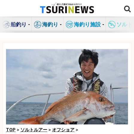
コ
ン
テ
船釣り
海釣り
海釣り施設
ソルト
ン
ツ
へ
ス
キ
ッ
プ
TOP
>
ソルトルアー
>
オフショア
>