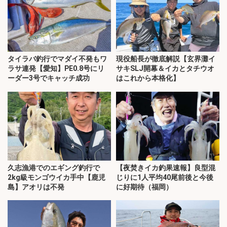
タイラバ釣行でマダイ不発もワ
現役船長が徹底解説【玄界灘イ
ラサ連発【愛知】PE0.8号にリ
サキSLJ開幕＆イカとタチウオ
ーダー3号でキャッチ成功
はこれから本格化】
久志漁港でのエギング釣行で
【夜焚きイカ釣果速報】良型混
2kg級モンゴウイカ手中【鹿児
じりに1人平均40尾前後と今後
島】アオリは不発
に好期待（福岡）