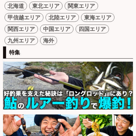
北海道
東北エリア
関東エリア
甲信越エリア
北陸エリア
東海エリア
関西エリア
中国エリア
四国エリア
九州エリア
海外
特集