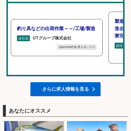
製造「
釣り具などの出荷作業～～/工場/製造
造企業
寮完備
UTグループ株式会社
会社名
会社名
sponsored by 求人ボックス
さらに求人情報を見る
あなたにオススメ