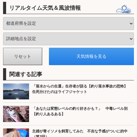
リアルタイム天気＆風波情報
関連する記事
「落水からの生還」生存者が語る【釣り落水事故の恐怖】
生死分けたのはライフジャケット
「あなたは変態レベルの釣り好きかも？」 中毒レベル別
【釣り人あるある】
主婦が青イソメを飼育してみた 不吉な予感がついに的中
（第3回）