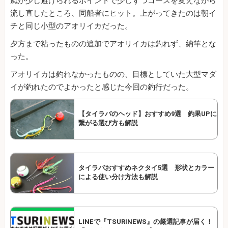
風が少し避けられるポイントで少しずつコースを変えながら
流し直したところ、同船者にヒット。上がってきたのは朝イ
チと同じ小型のアオリイカだった。
夕方まで粘ったものの追加でアオリイカは釣れず、納竿とな
った。
アオリイカは釣れなかったものの、目標としていた大型マダ
イが釣れたのでよかったと感じた今回の釣行だった。
【タイラバのヘッド】おすすめ9選 釣果UPに
繋がる選び方も解説
タイラバおすすめネクタイ5選 形状とカラー
による使い分け方法も解説
LINEで『TSURINEWS』の厳選記事が届く！