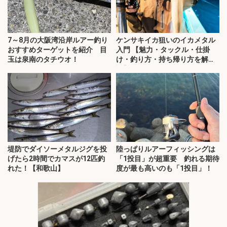
7～8月の大阪湾沿岸ルアー釣り
ケンサキイカ狙いのイカメタル
おすすめターゲットを紹介 目
入門 【魅力・タックル・仕掛
玉は泉南のタチウオ！
け・釣り方・持ち帰り方を解
説】
堤防でダイソーメタルジグを投
陸っぱりルアーフィッシングは
げたら2時間でカマスが12匹釣
「1投目」が超重要 釣れる期待
れた！【和歌山】
度が最も高いのも「1投目」！