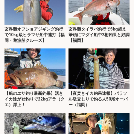
玄界灘オフショアジギング釣行
玄界灘タイラバ釣行で3kg超え
で10kg級ヒラマサ船中連打【福
筆頭にマダイ船中2桁釣果と好調
岡・遊漁船クルーズ】
【福岡】
【船のエサ釣り最新釣果】活き
【夜焚きイカ釣果速報】パラソ
イカ泳がせ釣りで22kgアラ（ク
ル級交じりで釣る人50尾オーバ
エ）浮上！
ー（福岡）