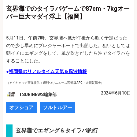
玄界灘でのタイラバゲームで87cm・7kgオー
バー巨大マダイ浮上【福岡】
5月11日、午前7時、玄界灘へ風が午後から吹く予定だった
ので少し早めにプレジャーボートで出船した。狙いとしては
朝イチにエギングをして、風が吹きだしたら沖でタイラバを
することにした。
●
福岡県のリアルタイム天気＆風波情報
（アイキャッチ画像提供：週刊つりニュース西部版APC・大須賀陽士）
2024年6月10日
TSURINEWS編集部
オフショア
ソルトルアー
玄界灘でエギング＆タイラバ釣行