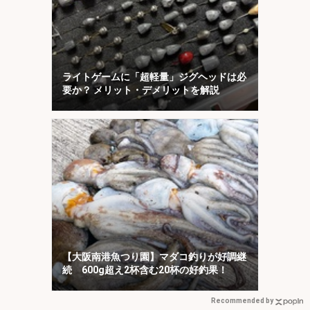
ライトゲームに「超軽量」ジグヘッドは必
要か？ メリット・デメリットを解説
【大阪南港魚つり園】マダコ釣りが好調継
続 600g超え2杯含む20杯の好釣果！
Recommended by