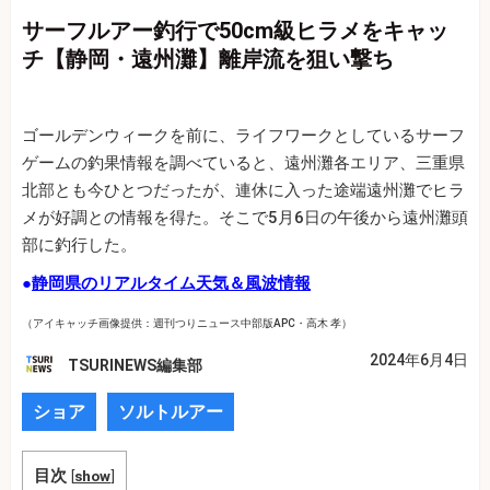
サーフルアー釣行で50cm級ヒラメをキャッ
チ【静岡・遠州灘】離岸流を狙い撃ち
ゴールデンウィークを前に、ライフワークとしているサーフ
ゲームの釣果情報を調べていると、遠州灘各エリア、三重県
北部とも今ひとつだったが、連休に入った途端遠州灘でヒラ
メが好調との情報を得た。そこで5月6日の午後から遠州灘頭
部に釣行した。
●
静岡県のリアルタイム天気＆風波情報
（アイキャッチ画像提供：週刊つりニュース中部版APC・高木 孝）
2024年6月4日
TSURINEWS編集部
ショア
ソルトルアー
目次
[
show
]