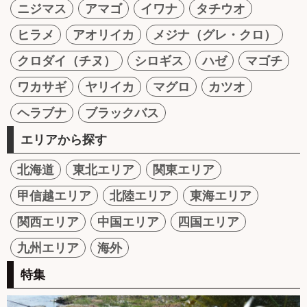
ニジマス
アマゴ
イワナ
タチウオ
ヒラメ
アオリイカ
メジナ（グレ・クロ）
クロダイ（チヌ）
シロギス
ハゼ
マゴチ
ワカサギ
ヤリイカ
マグロ
カツオ
ヘラブナ
ブラックバス
エリアから探す
北海道
東北エリア
関東エリア
甲信越エリア
北陸エリア
東海エリア
関西エリア
中国エリア
四国エリア
九州エリア
海外
特集