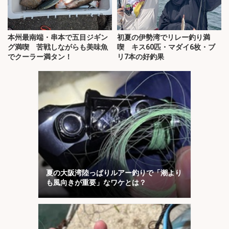
本州最南端・串本で五目ジギン
初夏の伊勢湾でリレー釣り満
グ満喫 苦戦しながらも美味魚
喫 キス60匹・マダイ6枚・ブ
でクーラー満タン！
リ7本の好釣果
夏の大阪湾陸っぱりルアー釣りで「潮より
も風向きが重要」なワケとは？