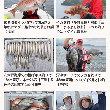
玄界灘タイラバ釣行で3kg超え
イカダ釣り多彩魚種と対面【三
筆頭にマダイ船中2桁釣果と好調
重・まるよし渡船】フカセ釣り
【福岡】
ではマダイも顔見せ
八木戸海岸での投げキス釣りで
沼津サーフでのフカセ釣りで
18cm筆頭に本命26匹【三重】5
48cm筆頭にクロダイ9尾と快釣
色半の距離で当たり集中
【静岡】