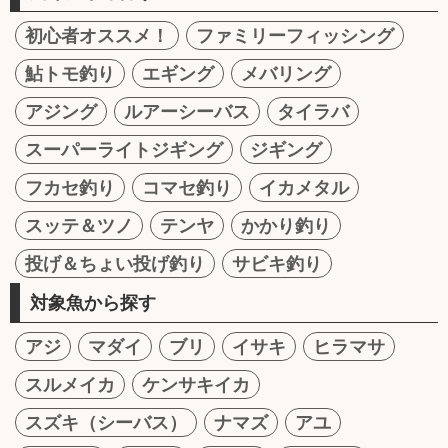
初心者オススメ！
ファミリーフィッシング
鮎トモ釣り
エギング
メバリング
アジング
ルアーシーバス
タイラバ
スーパーライトジギング
ジギング
フカセ釣り
コマセ釣り
イカメタル
スッテ＆ツノ
テンヤ
かかり釣り
投げ＆ちょい投げ釣り
サビキ釣り
対象魚から探す
アジ
マダイ
ブリ
イサキ
ヒラマサ
スルメイカ
ケンサキイカ
スズキ（シーバス）
ナマズ
アユ