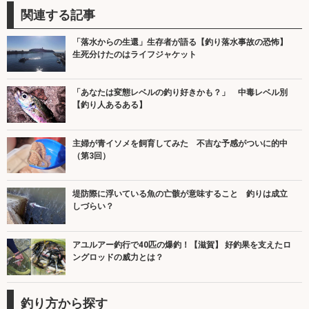
関連する記事
「落水からの生還」生存者が語る【釣り落水事故の恐怖】
生死分けたのはライフジャケット
「あなたは変態レベルの釣り好きかも？」 中毒レベル別
【釣り人あるある】
主婦が青イソメを飼育してみた 不吉な予感がついに的中
（第3回）
堤防際に浮いている魚の亡骸が意味すること 釣りは成立
しづらい？
アユルアー釣行で40匹の爆釣！【滋賀】 好釣果を支えたロ
ングロッドの威力とは？
釣り方から探す