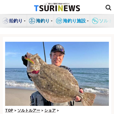
コ
ン
テ
船釣り
海釣り
海釣り施設
ソルト
ン
ツ
へ
ス
キ
ッ
プ
TOP
>
ソルトルアー
>
ショア
>