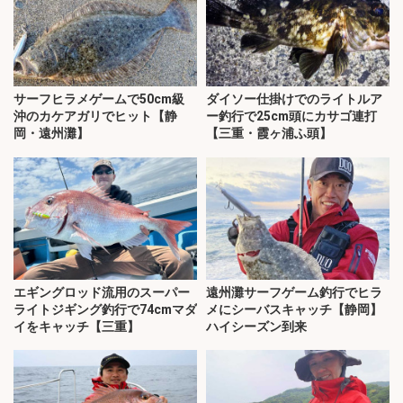
サーフヒラメゲームで50cm級
ダイソー仕掛けでのライトルア
沖のカケアガリでヒット【静
ー釣行で25cm頭にカサゴ連打
岡・遠州灘】
【三重・霞ヶ浦ふ頭】
エギングロッド流用のスーパー
遠州灘サーフゲーム釣行でヒラ
ライトジギング釣行で74cmマダ
メにシーバスキャッチ【静岡】
イをキャッチ【三重】
ハイシーズン到来