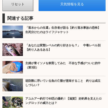
関連する記事
「落水からの生還」生存者が語る【釣り落水事故の恐怖】
生死分けたのはライフジャケット
「あなたは変態レベルの釣り好きかも？」 中毒レベル別
【釣り人あるある】
主婦が青イソメを飼育してみた 不吉な予感がついに的中
（第3回）
堤防際に浮いている魚の亡骸が意味すること 釣りは成立
しづらい？
アユルアー釣行で40匹の爆釣！【滋賀】 好釣果を支えたロ
ングロッドの威力とは？