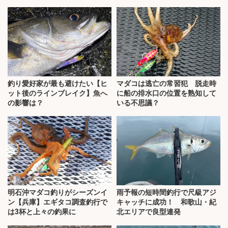
釣り愛好家が最も避けたい【ヒ
マダコは逃亡の常習犯 脱走時
ット後のラインブレイク】魚へ
に船の排水口の位置を熟知して
の影響は？
いる不思議？
明石沖マダコ釣りがシーズンイ
雨予報の短時間釣行で尺級アジ
ン【兵庫】エギタコ調査釣行で
キャッチに成功！ 和歌山・紀
は3杯と上々の釣果に
北エリアで良型連発