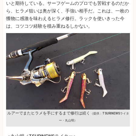
いと期待している。サーフゲームのプロでも苦戦するのだか
ら、ヒラメ狙いは奥が深く、手強い相手だ。これは、一枚の
獲物に感激を味わえるヒラメ修行。ラックを使いきった今
は、コツコツ経験を積み重ねるしかない。
ルアーでまたヒラメを手にするまで修行は続く
（提供：TSURINEWSライタ
ー・丸山明）