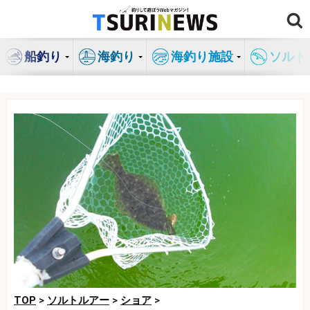
コ
ン
テ
船釣り
海釣り
海釣り施設
ソルト
ン
ツ
へ
ス
キ
ッ
プ
TOP
>
ソルトルアー
>
ショア
>