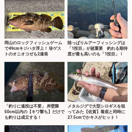
岡山のロックフィッシュゲーム
陸っぱりルアーフィッシングは
で49cmキジハタ浮上！ 珍ゲス
「1投目」が超重要 釣れる期待
トのオニオコゼも2連発
度が最も高いのも「1投目」！
「釣りに遠投は不要」 岸壁際
メタルジグで大型シロギスを狙
50cm以内の【キワ撃ち】だけで
ってみた【佐賀】着底と同時に
も釣りは成立する！
27.5cmでかキスがヒット！