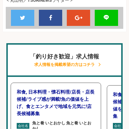
＜丸山明／TSURINEWSライター＞
「釣り好き歓迎」求人情報
求人情報を掲載希望の方はコチラ
和食, 日本料理・懐石料理/店長・店長
和食,
候補/ライブ感が満載!魚の価値を上
候補/
げ、食とエンタメで地域を元気に!店
値を上
長候補募集
集
魚と肴 いとおかし 魚と肴 いとお
会社名
会社名
かし