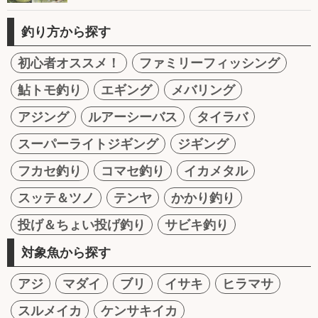
釣り方から探す
初心者オススメ！
ファミリーフィッシング
鮎トモ釣り
エギング
メバリング
アジング
ルアーシーバス
タイラバ
スーパーライトジギング
ジギング
フカセ釣り
コマセ釣り
イカメタル
スッテ＆ツノ
テンヤ
かかり釣り
投げ＆ちょい投げ釣り
サビキ釣り
対象魚から探す
アジ
マダイ
ブリ
イサキ
ヒラマサ
スルメイカ
ケンサキイカ