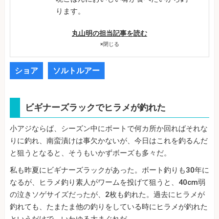
ります。
丸山明の担当記事を読む
×
閉じる
ショア
ソルトルアー
ビギナーズラックでヒラメが釣れた
小アジならば、シーズン中にボートで何カ所か回ればそれな
りに釣れ、南蛮漬けは事欠かないが、今日はこれを釣るんだ
と狙うとなると、そうもいかずボーズも多々だ。
私も昨夏にビギナーズラックがあった。ボート釣りも30年に
なるが、ヒラメ釣り素人がワームを投げて狙うと、40cm弱
の泣きソゲサイズだったが、2枚も釣れた。過去にヒラメが
釣れても、たまたま他の釣りをしている時にヒラメが釣れた