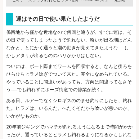
（提供：TSURINEWSライター・丸山明）
運はその日で使い果たしたようだ
係留地から僅かな近場なので何回と通うが、すでに運は、そ
の日で使ってしまったようで釣れない。喰いが出る潮はどん
なかと、とにかく通うと潮の動きが見えてきたような……し
かしアタリが出るもののハリがかりはしない。
ついには、ボート際までワームを回収すると、なんと後ろを
ひらひらヒラメ泳ぎでついて来た。完全になめられている。
やっていることに間違いがあっても、方向は間違ってなさそ
う……でも釣れずにボーズ街道での修業が続く。
ある日、ルアーでなくシロギスののませ釣りにしたら、釣れ
た。ヒラメは、いるんだ。へたくそだから喰いが悪いのか、
いかがなものか。
20年前ジギングでハマチが釣れるようになるまで時間がかか
ったが、通っているとヒラメも釣れるようになるかもしれな