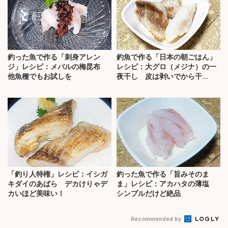
釣った魚で作る「刺身アレン
釣魚で作る「日本の朝ごはん」
ジ」レシピ：メバルの梅昆布
レシピ：大グロ（メジナ）の一
他魚種でもお試しを
夜干し 皮は剥いでから干...
「釣り人特権」レシピ：イシガ
釣った魚で作る「旨みそのま
キダイのあばら デカけりゃデ
ま」レシピ：アカハタの薄塩
カいほど美味い！
シンプルだけど絶品
Recommended by