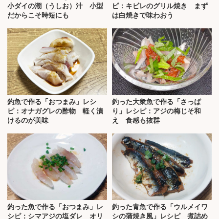
小ダイの潮（うしお）汁 小型
ピ：キビレのグリル焼き まず
だからこそ時短にも
は白焼きで味わおう
釣魚で作る「おつまみ」レシ
釣った大衆魚で作る「さっぱ
ピ：オナガグレの酢物 軽く漬
り」レシピ：アジの梅じそ和
けるのが美味
え 食感も抜群
釣った魚で作る「おつまみ」レ
釣った青魚で作る「ウルメイワ
シピ：シマアジの塩ダレ オリ
シの蒲焼き風」レシピ 煮詰め