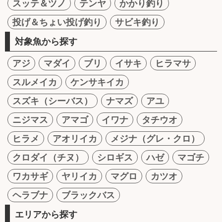
スッテ＆ツノ
テンヤ
かかり釣り
投げ＆ちょい投げ釣り
サビキ釣り
対象魚から探す
アジ
マダイ
ブリ
イサキ
ヒラマサ
スルメイカ
ケンサキイカ
スズキ（シーバス）
ナマズ
アユ
ニジマス
アマゴ
イワナ
タチウオ
ヒラメ
アオリイカ
メジナ（グレ・クロ）
クロダイ（チヌ）
シロギス
ハゼ
マゴチ
ワカサギ
ヤリイカ
マグロ
カツオ
ヘラブナ
ブラックバス
エリアから探す