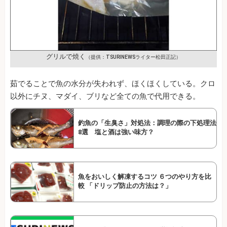
グリルで焼く
（提供：TSURINEWSライター松田正記）
茹でることで魚の水分が失われず、ほくほくしている。クロ
以外にチヌ、マダイ、ブリなど全ての魚で代用できる。
釣魚の「生臭さ」対処法：調理の際の下処理法
8選 塩と酒は強い味方？
魚をおいしく解凍するコツ ６つのやり方を比
較 「ドリップ防止の方法は？」