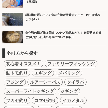
（第3回）
堤防際に浮いている魚の亡骸が意味すること 釣りは成立
しづらい？
魚介類の揚げ物は美味しいけど油跳ねがち！ 破裂防止対策
と飛び散った油の処理について解説！
釣り方から探す
初心者オススメ！
ファミリーフィッシング
鮎トモ釣り
エギング
メバリング
アジング
ルアーシーバス
タイラバ
スーパーライトジギング
ジギング
フカセ釣り
コマセ釣り
イカメタル