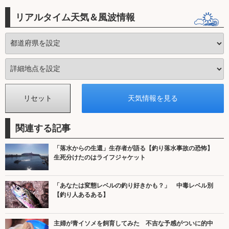
リアルタイム天気＆風波情報
関連する記事
「落水からの生還」生存者が語る【釣り落水事故の恐怖】
生死分けたのはライフジャケット
「あなたは変態レベルの釣り好きかも？」 中毒レベル別
【釣り人あるある】
主婦が青イソメを飼育してみた 不吉な予感がついに的中