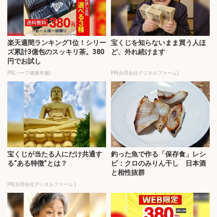
楽天週間ランキング1位！シリー
宝くじを知らないまま買う人ほ
ズ累計3億包のスッキリ茶。380
ど、外れ続けます
円でお試し
PR(ハーブ健康本舗)
PR(合同会社デジタルファーム)
宝くじが当たる人にだけ共通す
釣った魚で作る「保存食」レシ
る“ある特徴”とは？
ピ：クロのみりん干し 日本酒
と相性抜群
PR(合同会社デジタルファーム )