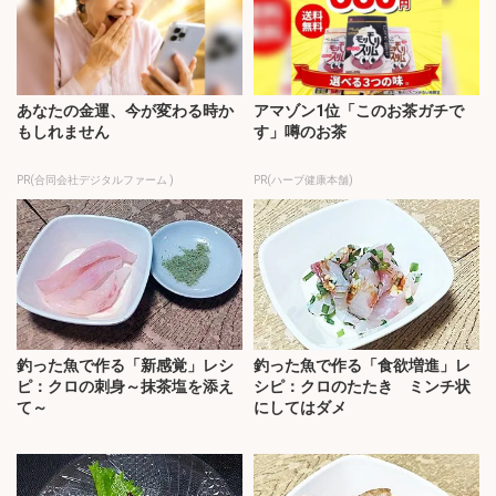
あなたの金運、今が変わる時か
アマゾン1位「このお茶ガチで
もしれません
す」噂のお茶
PR(合同会社デジタルファーム )
PR(ハーブ健康本舗)
釣った魚で作る「新感覚」レシ
釣った魚で作る「食欲増進」レ
ピ：クロの刺身～抹茶塩を添え
シピ：クロのたたき ミンチ状
て～
にしてはダメ