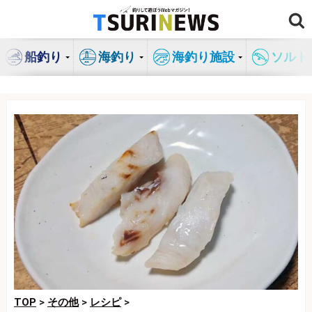
コ
ン
テ
船釣り
海釣り
海釣り施設
ソルト
ン
ツ
へ
ス
キ
ッ
プ
TOP
>
その他
>
レシピ
>