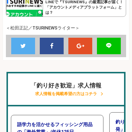
LINEで『TSURINEWS』の厳選記事が届く！
「アカウントメディアプラットフォーム」と
は？
＜松田正記／TSURINEWSライター＞
「釣り好き歓迎」求人情報
求人情報を掲載希望の方はコチラ
釣り好
語学力を活かせるフィッシング用品
発」/D
の「海外営業」/年休125日