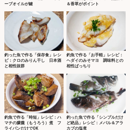
ーブオイルが鍵
＆香草がポイント
釣った魚で作る「保存食」レシ
釣魚で作る「お手軽」レシピ：
ピ：クロのみりん干し 日本酒
ヘダイのみそマヨ 調味料との
と相性抜群
相性ばっちり
釣魚で作る「時短」レシピ：ハ
釣った魚で作る「シンプルだけ
マチの朦朧（もうろう）煮 フ
ど絶品」レシピ：メバル＆アラ
ライパンだけでOK
カブの塩煮