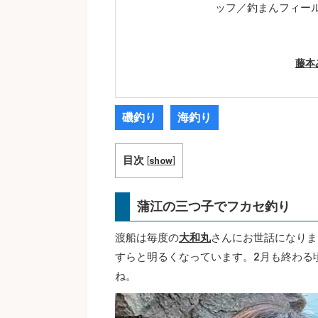
ッフ／釣まんフィー
藤本
磯釣り
海釣り
目次
[
show
]
蒲江の三つ子でフカセ釣り
渡船は毎度の
大和丸
さんにお世話になりま
すらと明るくなっています。2月も終わる
ね。