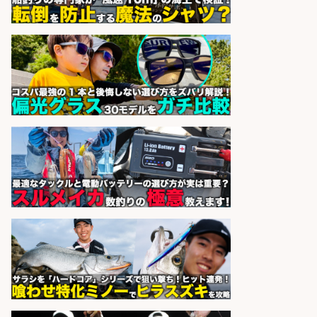
福岡「現場監督」/釣り好き歓迎/残
業10時間/経験者歓迎
広松久水産株式会社
会社名
sponsored by 求人ボックス
経験者歓迎魚の「製造加工スタッ
フ」/船橋勤務/シフト制
株式会社一光園
会社名
sponsored by 求人ボックス
さらに求人情報を見る