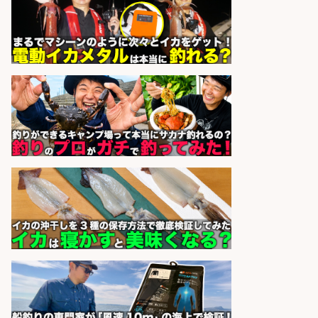
釣り好きを活かす「法人営業」/提
案型ルート営業/直行直帰OK
株式会社スポーツライフプラネ
会社名
ッツ
sponsored by 求人ボックス
釣り具メーカーでの釣り竿の設計開
発業務
株式会社天龍
会社名
sponsored by 求人ボックス
福岡/未経験歓迎「ルート営業」/釣
り好き歓迎/インセンティブ
広松久水産株式会社
会社名
sponsored by 求人ボックス