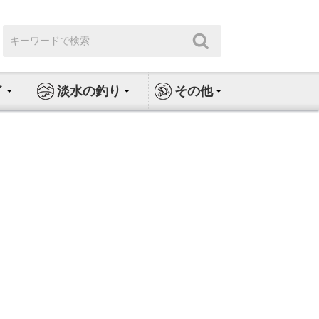
検
検
索:
索
イ
淡水の釣り
その他