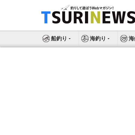
コ
ン
テ
ン
ツ
船釣り
海釣り
海
へ
ス
キ
ッ
プ