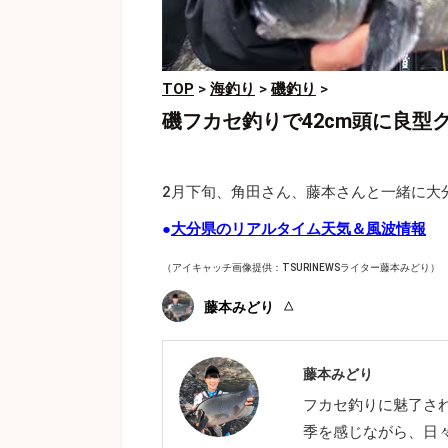
TOP
>
海釣り
>
磯釣り
>
磯フカセ釣りで42cm頭に良
2月下旬、角田さん、藤本さんと一緒に大
●
大分県のリアルタイム天気＆風波情報
（アイキャッチ画像提供：TSURINEWSライター藤本みどり）
藤本みどり
藤本みどり
フカセ釣りに魅了さ
季を感じながら、日