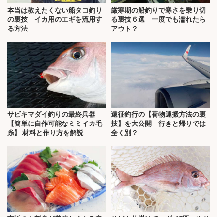
本当は教えたくない船タコ釣り
厳寒期の船釣りで寒さを乗り切
の裏技 イカ用のエギを流用す
る裏技６選 一度でも濡れたら
る方法
アウト？
サビキマダイ釣りの最終兵器
遠征釣行の【荷物運搬方法の裏
【簡単に自作可能なミミイカ毛
技】を大公開 行きと帰りでは
糸】 材料と作り方を解説
全く別？