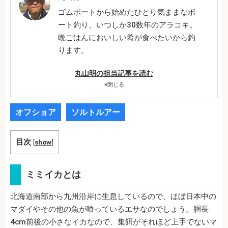
ゴムボートから始めたひとり気ままなボ
ート釣り、いつしか30数年のアラコキ。
晩ごはんにおいしい肴が食べたいから釣
ります。
丸山明の担当記事を読む
×
閉じる
オフショア
ソルトルアー
目次
[
show
]
ミミイカとは
北海道南部から九州沿岸に生息しているので、ほぼ日本中の
マダイやその他の魚が喰っているエサなのでしょう。胴長
4cm前後の小さなイカなので、集餌がそれほど上手でないマ