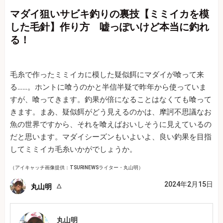
マダイ狙いサビキ釣りの裏技【ミミイカを模
した毛針】作り方 嘘っぽいけど本当に釣れ
る！
毛糸で作ったミミイカに模した疑似餌にマダイが喰って来
る……。ホントに喰うのかと半信半疑で昨年から使っていま
すが、喰ってきます。釣果が倍になることはなくても喰って
きます。まあ、疑似餌がどう見えるのかは、摩訶不思議なお
魚の世界ですから、それを喰えばおいしそうに見えているの
だと思います。マダイシーズンもいよいよ、良い釣果を目指
してミミイカ毛糸いかがでしょうか。
（アイキャッチ画像提供：TSURINEWSライター・丸山明）
2024年2月15日
丸山明
丸山明