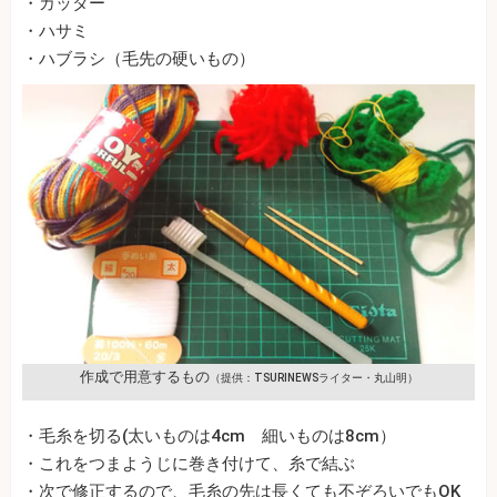
・カッター
・ハサミ
・ハブラシ（毛先の硬いもの）
作成で用意するもの
（提供：TSURINEWSライター・丸山明）
・毛糸を切る(太いものは4cm 細いものは8cm）
・これをつまようじに巻き付けて、糸で結ぶ
・次で修正するので、毛糸の先は長くても不ぞろいでもOK