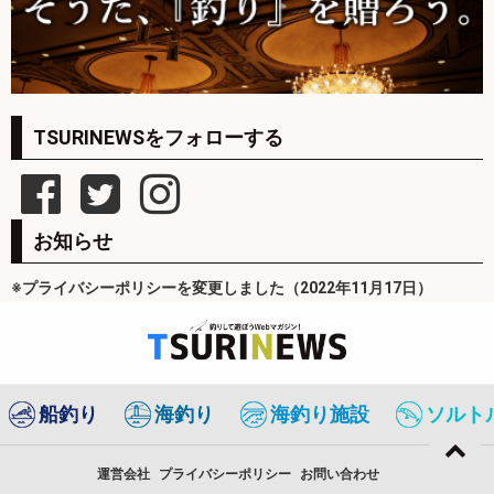
TSURINEWSをフォローする
お知らせ
※プライバシーポリシーを変更しました（2022年11月17日）
船釣り
海釣り
海釣り施設
ソルト
運営会社
プライバシーポリシー
お問い合わせ