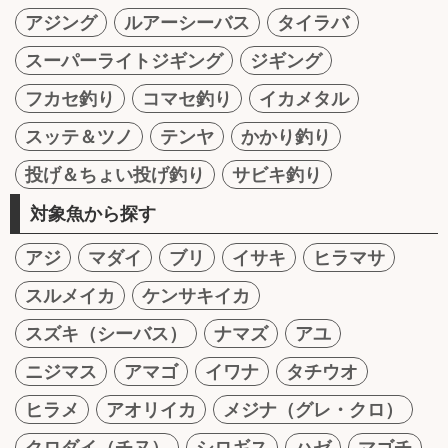
アジング
ルアーシーバス
タイラバ
スーパーライトジギング
ジギング
フカセ釣り
コマセ釣り
イカメタル
スッテ＆ツノ
テンヤ
かかり釣り
投げ＆ちょい投げ釣り
サビキ釣り
対象魚から探す
アジ
マダイ
ブリ
イサキ
ヒラマサ
スルメイカ
ケンサキイカ
スズキ（シーバス）
ナマズ
アユ
ニジマス
アマゴ
イワナ
タチウオ
ヒラメ
アオリイカ
メジナ（グレ・クロ）
クロダイ（チヌ）
シロギス
ハゼ
マゴチ