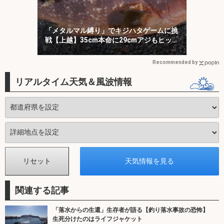
「メタルマル縛り」でキジハタゲームに挑
戦【上越】35cm本命に29cmアジもヒッ
ト！
Recommended by
リアルタイム天気＆風波情報
関連する記事
「落水からの生還」生存者が語る【釣り落水事故の恐怖】
生死分けたのはライフジャケット