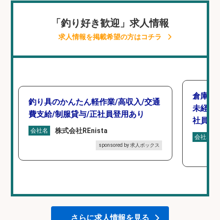
「釣り好き歓迎」求人情報
求人情報を掲載希望の方はコチラ
倉庫で
釣り具のかんたん軽作業/高収入/交通
未経験
費支給/制服貸与/正社員登用あり
社員登
株式会社REnista
会社名
会社名
sponsored by 求人ボックス
さらに求人情報を見る