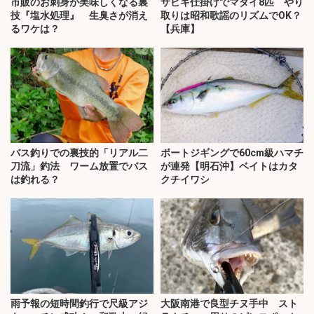
市販のお刺身が美味しくなる裏
サビキ仕掛けでマダイ8匹 やり
技『塩水処理』 生臭さが消え
取りは昭和歌謡のリズムでOK？
るワケは？
【兵庫】
バス釣りでの裏技的「リアル二
ボートジギングで60cm級ハマチ
刀流」釣法 ワーム放置でバス
が連発【明石沖】ベイトはカタ
は釣れる？
クチイワシ
雨予報の短時間釣行で尺級アジ
大阪南港で良型チヌ手中 スト