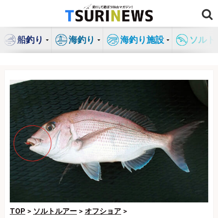
コ
ン
テ
船釣り
海釣り
海釣り施設
ソルト
ン
ツ
へ
ス
キ
ッ
プ
TOP
>
ソルトルアー
>
オフショア
>