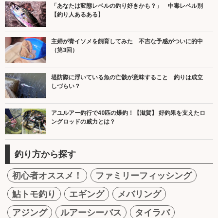
「あなたは変態レベルの釣り好きかも？」 中毒レベル別
【釣り人あるある】
主婦が青イソメを飼育してみた 不吉な予感がついに的中
（第3回）
堤防際に浮いている魚の亡骸が意味すること 釣りは成立
しづらい？
アユルアー釣行で40匹の爆釣！【滋賀】 好釣果を支えたロ
ングロッドの威力とは？
釣り方から探す
初心者オススメ！
ファミリーフィッシング
鮎トモ釣り
エギング
メバリング
アジング
ルアーシーバス
タイラバ