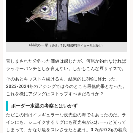
待望の一尾
（提供：TSURINEWSライター井上海生）
苦しまされた分釣った価値は感じたが、何尾か釣れなければ
ラッキーパンチとしか言えない。しかもこんな豆サイズで。
そのあとキャストを続けるも、結果的に3尾に終わった。
2023-2024冬のアジングでは今のところ最低釣果となった。
これを機にアジングはストップすべきだろうか？
ボーダー水温の考察とはいかず
ただこの日はイレギュラーな夜光虫の海でもあったのだ。ラ
インにも、シェイクするリグにも夜光虫がぶわーっと光って
しまって、かなり魚をスレさせたと思う。0.2gや0.3gの着底