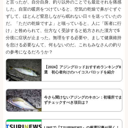
と言ったが、自分自身、釣り以外のことでも最近それを痛感
した。自室の暖房をつけていると、空気の乾燥で鼻がぐずぐ
ずして、ほとんど窒息しながら眠れない日々を送っていたの
だ。「ただの乾燥ですよ」と嗤っていると、人に「医者に行
け」と咎められて、仕方なく受診すると処方された漢方で5
分後に症状が止まった。無理をする必要や、まして健康維持
を怠ける必要なんて、何もないのだ。これもみなさんの釣り
の参考になるだろうか？
【2024】アジングロッドおすすめランキング8
選 初心者向けのハイコスパロッドを紹介
今さら聞けないアジングのキホン：初場所でま
ずチェックすべき項目は？
LINEで『TSURINEWS』の厳選記事が届く！