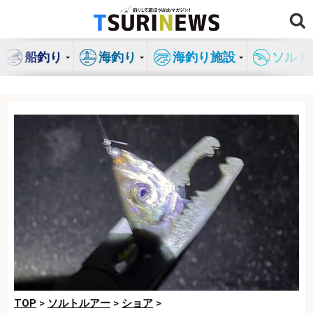
コ
ン
テ
船釣り
海釣り
海釣り施設
ソルト
ン
ツ
へ
ス
キ
ッ
プ
TOP
>
ソルトルアー
>
ショア
>