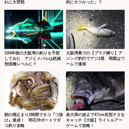
れに大苦戦
的にキツかった」？
200年後の大阪湾の釣りを予想
大阪湾奥での【プラグ縛り】ア
してみた アジとメバルは絶滅
ジング釣行でアジ2尾 周囲はワ
危惧種レベルに？
ームで連発
朝の潮止まり2時間でタコ『つ抜
泉大津の波止で47cm良型チヌを
け』達成！ 明石沖ボートマダ
キャッチ【大阪】ライトルアー
コ釣り攻略
ゲームで攻略！