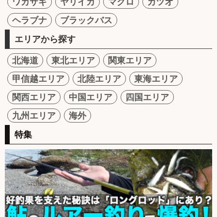
ワカサギ
ヤリイカ
マグロ
カツオ
ヘラブナ
ブラックバス
エリアから探す
北海道
東北エリア
関東エリア
甲信越エリア
北陸エリア
東海エリア
関西エリア
中国エリア
四国エリア
九州エリア
海外
特集