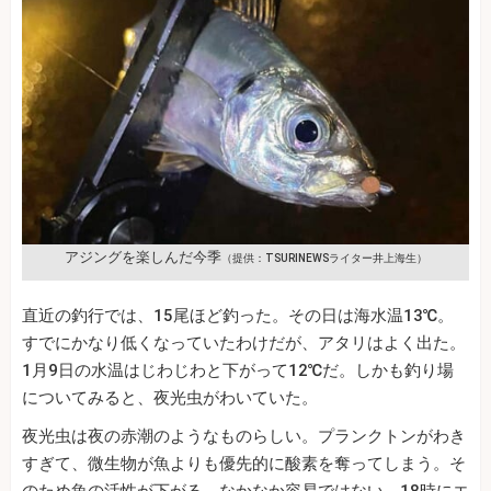
アジングを楽しんだ今季
（提供：TSURINEWSライター井上海生）
直近の釣行では、15尾ほど釣った。その日は海水温13℃。
すでにかなり低くなっていたわけだが、アタリはよく出た。
1月9日の水温はじわじわと下がって12℃だ。しかも釣り場
についてみると、夜光虫がわいていた。
夜光虫は夜の赤潮のようなものらしい。プランクトンがわき
すぎて、微生物が魚よりも優先的に酸素を奪ってしまう。そ
のため魚の活性が下がる。なかなか容易ではない。18時にエ