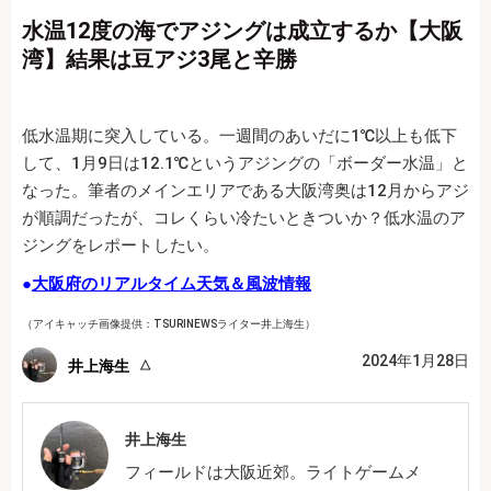
水温12度の海でアジングは成立するか【大阪
湾】結果は豆アジ3尾と辛勝
低水温期に突入している。一週間のあいだに1℃以上も低下
して、1月9日は12.1℃というアジングの「ボーダー水温」と
なった。筆者のメインエリアである大阪湾奥は12月からアジ
が順調だったが、コレくらい冷たいときついか？低水温のア
ジングをレポートしたい。
●
大阪府のリアルタイム天気＆風波情報
（アイキャッチ画像提供：TSURINEWSライター井上海生）
2024年1月28日
井上海生
井上海生
フィールドは大阪近郊。ライトゲームメ