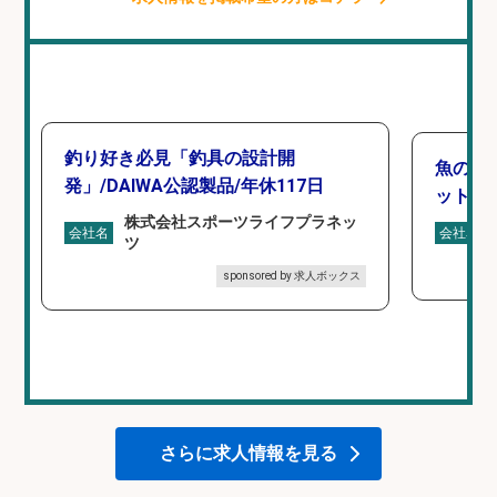
釣り好き必見「釣具の設計開
魚の「
発」/DAIWA公認製品/年休117日
ットを
株式会社スポーツライフプラネッ
会社名
会社名
ツ
sponsored by 求人ボックス
さらに求人情報を見る