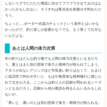
しないリグでただただ潮流に任せてフワフワさせておけばよ
かったかもしれない。そうすれば夜光虫を刺激せず釣れただ
ろう。
ちょっと……ボーダー水温のチェックという条件とはいかな
かったので、釣り直しが必要かな？でも、もう寒くて仕方な
いんだよな。
あとは人間の体力次第
冬の釣りはどんな釣り物でも人間の体力次第といえるだろ
う。夏とはまた別の意味で体力と精神力が削られてしまう。
アタリが出ないアジングほど辛気臭い釣りはなくて、おまけ
に低活性で外れやすいと、もはや無意味な精神修行に感じら
れて泣きが入る。ここからは釣り人の忍耐が問われるシーズ
ンとなるだろう。忍耐から何か教訓を得る人もいるかもしれ
ないが。
「寒いと、暑いのとは別の意味で体力・精神力が削られる」