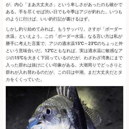
が、内心「まあ大丈夫さ」という卑しさがあったのも確かで
ある。手を尽くせば渋い日でも今季はアジが釣れた。いつも
のように行けば、いい釣行記が書けるはず。
しかし釣り始めてみれば、もうサッパリ。さすが「ボーダー
水温」といえよう。この「ボーダー水温」なる言い方は私が
勝手に考えた言葉で、アジの適水温15℃～23℃のちょっと外
という意味合いだ。12℃ともなれば、実は適水温に敏感なア
ジの15℃を大きく下回っているのだが、わざわざ湾奥にまで
入った群れは抜けにくい印象がある。大潮周りでどっさりと
群れが入れ替わるのだが、この日は中潮。まだ大丈夫だとタ
カをくくっていた。