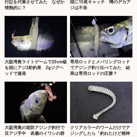
行記を代筆させてみた なぜか
頭に15尾キャッチ 噂のデカア
情熱的に？
ジは不発
大阪湾奥ライトゲームで25cm級
専用ロッドとメバリングロッド
を頭にアジ2桁釣果 2gジグヘ
でアジング釣り比べてみた 結
ッドで連発
果は専用ロッドの圧勝？
大阪湾奥の堤防アジング釣行で
クリアカラーのワームだけでア
豆アジ手中 表層のイワシの群
ジングしたら「釣れたけど精神