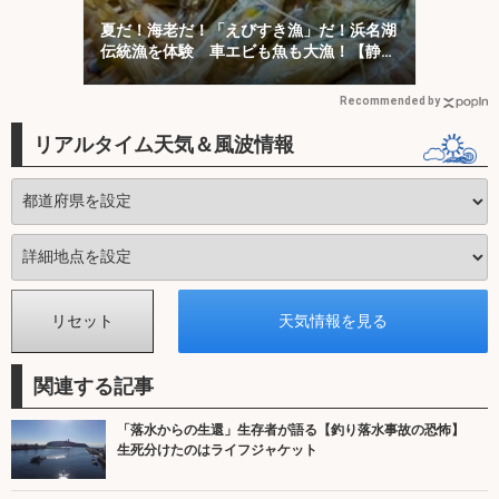
夏だ！海老だ！「えびすき漁」だ！浜名湖
伝統漁を体験 車エビも魚も大漁！【静
岡】
Recommended by
リアルタイム天気＆風波情報
関連する記事
「落水からの生還」生存者が語る【釣り落水事故の恐怖】
生死分けたのはライフジャケット