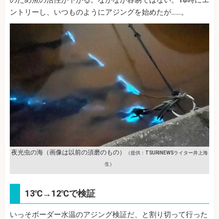
ントリーし、いつものようにアジングを始めたが……。
夜光虫の海（画像は以前の須磨のもの）
（提供：TSURINEWSライター井上海
生）
13℃→12℃で検証
いっそボーダー水温のアジング検証だ、と割り切って行った