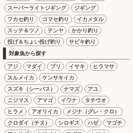
スーパーライトジギング
ジギング
フカセ釣り
コマセ釣り
イカメタル
スッテ＆ツノ
テンヤ
かかり釣り
投げ＆ちょい投げ釣り
サビキ釣り
対象魚から探す
アジ
マダイ
ブリ
イサキ
ヒラマサ
スルメイカ
ケンサキイカ
スズキ（シーバス）
ナマズ
アユ
ニジマス
アマゴ
イワナ
タチウオ
ヒラメ
アオリイカ
メジナ（グレ・クロ）
クロダイ（チヌ）
シロギス
ハゼ
マゴチ